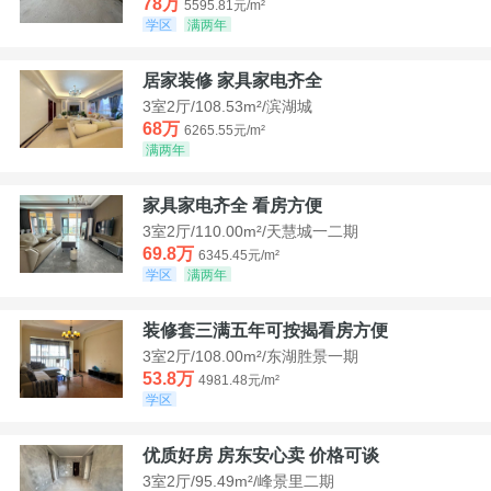
78万
5595.81元/m²
学区
满两年
居家装修 家具家电齐全
3室2厅/108.53m²/滨湖城
68万
6265.55元/m²
满两年
家具家电齐全 看房方便
3室2厅/110.00m²/天慧城一二期
69.8万
6345.45元/m²
学区
满两年
装修套三满五年可按揭看房方便
3室2厅/108.00m²/东湖胜景一期
53.8万
4981.48元/m²
学区
优质好房 房东安心卖 价格可谈
3室2厅/95.49m²/峰景里二期