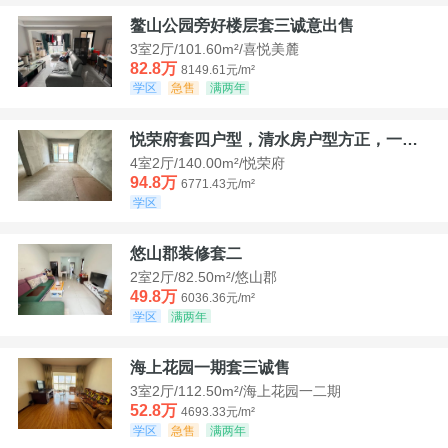
鳌山公园旁好楼层套三诚意出售
3室2厅/101.60m²/喜悦美麓
82.8万
8149.61元/m²
学区
急售
满两年
悦荣府套四户型，清水房户型方正，一口价94，8
4室2厅/140.00m²/悦荣府
94.8万
6771.43元/m²
学区
悠山郡装修套二
2室2厅/82.50m²/悠山郡
49.8万
6036.36元/m²
学区
满两年
海上花园一期套三诚售
3室2厅/112.50m²/海上花园一二期
52.8万
4693.33元/m²
学区
急售
满两年