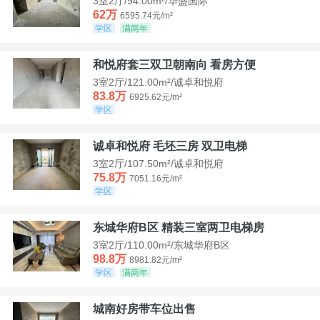
3室2厅/94.00m²/华盛国际
62万
6595.74元/m²
学区
满两年
和悦府套三双卫朝南向 看房方便
3室2厅/121.00m²/诚卓和悦府
83.8万
6925.62元/m²
学区
诚卓和悦府 毛坯三房 双卫电梯
3室2厅/107.50m²/诚卓和悦府
75.8万
7051.16元/m²
学区
东城华府B区 精装三室两卫电梯房
3室2厅/110.00m²/东城华府B区
98.8万
8981.82元/m²
学区
满两年
城南好房带车位出售