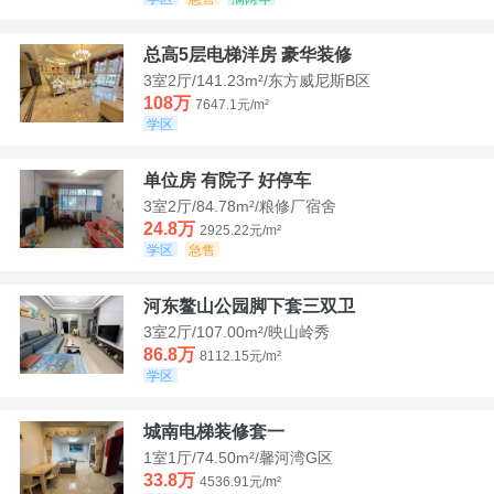
总高5层电梯洋房 豪华装修
3室2厅/141.23m²/东方威尼斯B区
108万
7647.1元/m²
学区
单位房 有院子 好停车
3室2厅/84.78m²/粮修厂宿舍
24.8万
2925.22元/m²
学区
急售
河东鳌山公园脚下套三双卫
3室2厅/107.00m²/映山岭秀
86.8万
8112.15元/m²
学区
城南电梯装修套一
1室1厅/74.50m²/馨河湾G区
33.8万
4536.91元/m²