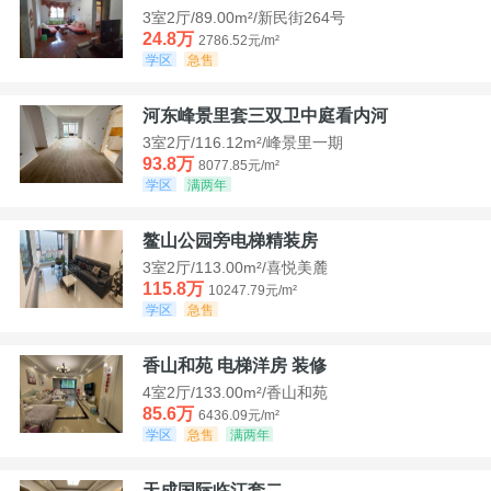
3室2厅/89.00m²/新民街264号
24.8万
2786.52元/m²
学区
急售
河东峰景里套三双卫中庭看内河
3室2厅/116.12m²/峰景里一期
93.8万
8077.85元/m²
学区
满两年
鳌山公园旁电梯精装房
3室2厅/113.00m²/喜悦美麓
115.8万
10247.79元/m²
学区
急售
香山和苑 电梯洋房 装修
4室2厅/133.00m²/香山和苑
85.6万
6436.09元/m²
学区
急售
满两年
天成国际临江套二