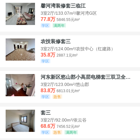
馨河湾装修套三临江
3室2厅/133.07m²/馨河湾G区
77.8万
5846.55元/m²
学区
满两年
农技装修套三
3室2厅/124.00m²/农技中心（红建路）
35.8万
2887.1元/m²
学区
河东新区悠山郡小高层电梯套三双卫全装带家具家电
3室2厅/123.00m²/悠山郡
83.8万
6813.01元/m²
学区
急售
套三
3室2厅/92.00m²/依云谷
68.6万
7456.52元/m²
学区
急售
满两年