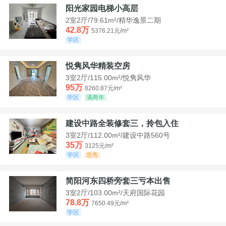
阳光家园电梯小高层
2室2厅/79.61m²/精华逸景二期
42.8万
5376.21元/m²
学区
悦隽风华精装空房
3室2厅/115.00m²/悦隽风华
95万
8260.87元/m²
学区
满两年
建设中路全装修套三，拎包入住
3室2厅/112.00m²/建设中路560号
35万
3125元/m²
学区
急售
简阳河东四桥旁套三亏本出售
3室2厅/103.00m²/天府国际花园
78.8万
7650.49元/m²
学区