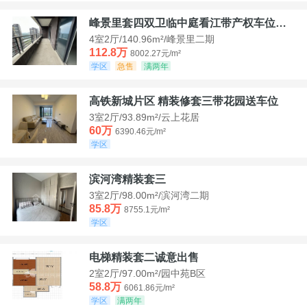
峰景里套四双卫临中庭看江带产权车位诚售
4室2厅/140.96m²/峰景里二期
112.8万
8002.27元/m²
学区
急售
满两年
高铁新城片区 精装修套三带花园送车位
3室2厅/93.89m²/云上花居
60万
6390.46元/m²
学区
滨河湾精装套三
3室2厅/98.00m²/滨河湾二期
85.8万
8755.1元/m²
学区
电梯精装套二诚意出售
2室2厅/97.00m²/园中苑B区
58.8万
6061.86元/m²
学区
满两年