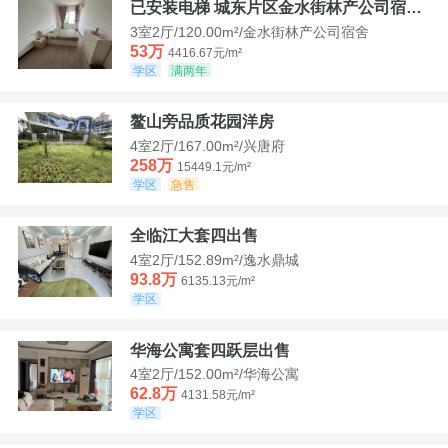
已安装电梯 城东片区金水街林产公司宿舍套三可看江景
3室2厅/120.00m²/金水街林产公司宿舍
53万
4416.67元/m²
学区
满两年
鳌山旁品质花园洋房
4室2厅/167.00m²/兴唐府
258万
15449.1元/m²
学区
急售
全临江大套四出售
4室2厅/152.89m²/逸水鼎城
93.8万
6135.13元/m²
学区
华海公寓套四跃层出售
4室2厅/152.00m²/华海公寓
62.8万
4131.58元/m²
学区