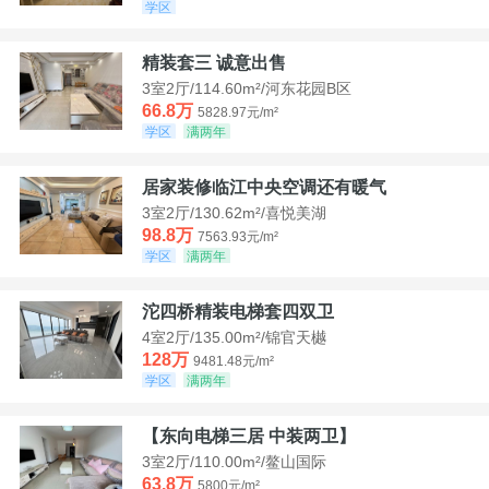
学区
精装套三 诚意出售
3室2厅/114.60m²/河东花园B区
66.8万
5828.97元/m²
学区
满两年
居家装修临江中央空调还有暖气
3室2厅/130.62m²/喜悦美湖
98.8万
7563.93元/m²
学区
满两年
沱四桥精装电梯套四双卫
4室2厅/135.00m²/锦官天樾
128万
9481.48元/m²
学区
满两年
【东向电梯三居 中装两卫】
3室2厅/110.00m²/鳌山国际
63.8万
5800元/m²