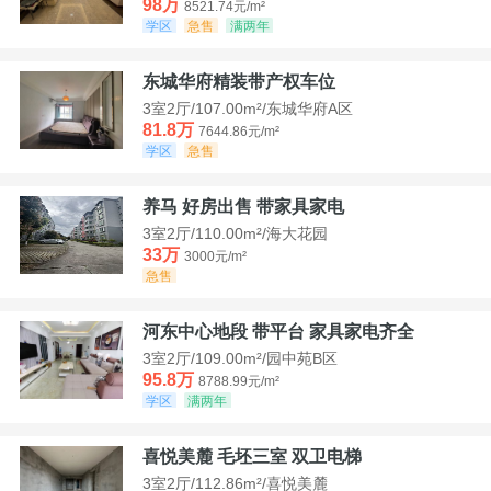
98万
8521.74元/m²
学区
急售
满两年
东城华府精装带产权车位
3室2厅/107.00m²/东城华府A区
81.8万
7644.86元/m²
学区
急售
养马 好房出售 带家具家电
3室2厅/110.00m²/海大花园
33万
3000元/m²
急售
河东中心地段 带平台 家具家电齐全
3室2厅/109.00m²/园中苑B区
95.8万
8788.99元/m²
学区
满两年
喜悦美麓 毛坯三室 双卫电梯
3室2厅/112.86m²/喜悦美麓