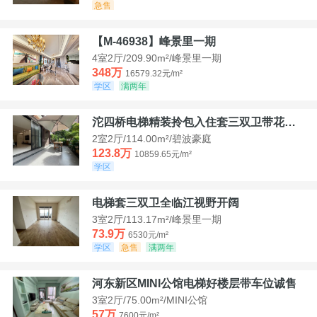
急售
【M-46938】峰景里一期
4室2厅/209.90m²/峰景里一期
348万
16579.32元/m²
学区
满两年
沱四桥电梯精装拎包入住套三双卫带花园40平米带车位
2室2厅/114.00m²/碧波豪庭
123.8万
10859.65元/m²
学区
电梯套三双卫全临江视野开阔
3室2厅/113.17m²/峰景里一期
73.9万
6530元/m²
学区
急售
满两年
河东新区MINI公馆电梯好楼层带车位诚售
3室2厅/75.00m²/MINI公馆
57万
7600元/m²