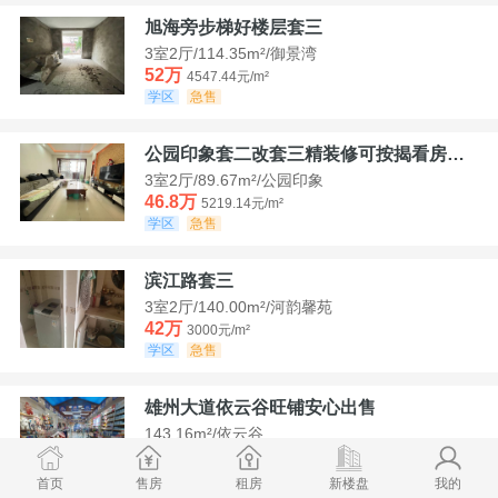
旭海旁步梯好楼层套三
3室2厅/114.35m²/御景湾
52万
4547.44元/m²
学区
急售
公园印象套二改套三精装修可按揭看房方便
3室2厅/89.67m²/公园印象
46.8万
5219.14元/m²
学区
急售
滨江路套三
3室2厅/140.00m²/河韵馨苑
42万
3000元/m²
学区
急售
雄州大道依云谷旺铺安心出售
143.16m²/依云谷
178.8万
12489.52元/m²
学区
满两年
首页
售房
租房
新楼盘
我的