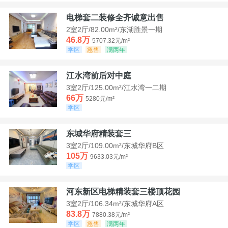
电梯套二装修全齐诚意出售
2室2厅/82.00m²/东湖胜景一期
46.8万
5707.32元/m²
学区
急售
满两年
江水湾前后对中庭
3室2厅/125.00m²/江水湾一二期
66万
5280元/m²
学区
东城华府精装套三
3室2厅/109.00m²/东城华府B区
105万
9633.03元/m²
学区
河东新区电梯精装套三楼顶花园
3室2厅/106.34m²/东城华府A区
83.8万
7880.38元/m²
学区
急售
满两年