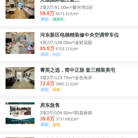
2室2厅/91.00m²/馨河湾G区
59.8万
6571.43元/m²
学区
满两年
河东新区电梯精装修中央空调带车位
4室2厅/128.00m²/金财花园
85.8万
6703.13元/m²
学区
全款
菁英之选，简中正脉 套三精装美宅
3室2厅/123.70m²/金色海岸
72.8万
5885.21元/m²
学区
急售
房东急售
3室2厅/106.50m²/阳晨丽都
39.8万
3737.09元/m²
学区
急售