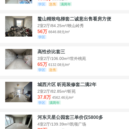
学区
急售
满两年
鳌山精致电梯套二诚意出售看房方便
2室2厅/84.25m²/映山岭秀
56万
6646.88元/m²
学区
高性价比套三
3室2厅/106.00m²/世外桃苑
65万
6132.08元/m²
学区
急售
城西片区 昕苑装修套二满2年
2室2厅/82.85m²/昕苑
37.8万
4562.46元/m²
学区
满两年
河东天星公园套三单价仅5800多
4室2厅/139.39m²/凯颂广场