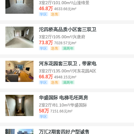
3室2厅/101.00m²/山漫缔景
46.8万
4633.66元/m²
学区
急售
沱四桥高品质小区套三双卫
3室2厅/105.00m²/兴唐府
73.8万
7028.57元/m²
学区
急售
满两年
河东花园套三双卫，带家电
3室2厅/135.00m²/河东花园A区
66.8万
4948.15元/m²
学区
急售
满两年
华盛国际 电梯毛坯两房
2室2厅/81.10m²/华盛国际
58万
7151.66元/m²
学区
万汇2期套四好户型诚售