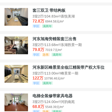
套三双卫 带结构板
3室2厅/104.83m²/喜悦美湖
72.8万
6944.58元/m²
学区
满两年
河东旭海旁精装套三出售
3室2厅/113.68m²/东湖胜景一期
79.8万
7019.7元/m²
学区
急售
满两年
河东新区峰景里全临江精装带产权大车位
3室2厅/113.00m²/峰景里一期
122万
10796.46元/m²
学区
满两年
电梯全装修带家具电器
3室2厅/124.00m²/河韵南苑
68.8万
5548.39元/m²
学区
急售
满两年