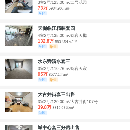
3室2厅/123.00m²/二号花园
73万
5934.96元/m²
学区
天樾临江精装套四
4室2厅/135.00m²/锦官天樾
132.8万
9837.04元/m²
学区
急售
水东旁清水套三
3室2厅/110.76m²/锦官天宸
95万
8577.1元/m²
学区
急售
大古井街套三出售
3室2厅/120.00m²/大古井街107号
39.8万
3316.67元/m²
学区
城中心套三好房出售