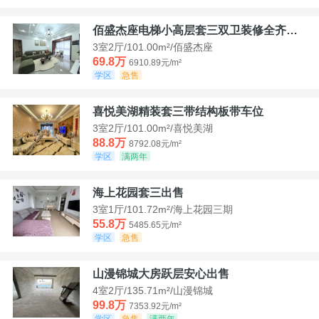
佰盛杰座电梯小高层套三双卫装修全齐诚意出售
3室2厅/101.00m²/佰盛杰座
69.8万
6910.89元/m²
学区
急售
喜悦美湖精装套三带结构板带车位
3室2厅/101.00m²/喜悦美湖
88.8万
8792.08元/m²
学区
满两年
海上花园套三出售
3室1厅/101.72m²/海上花园三期
55.8万
5485.65元/m²
学区
急售
山漫锦城大房跃层安心出售
4室2厅/135.71m²/山漫锦城
99.8万
7353.92元/m²
学区
急售
满两年