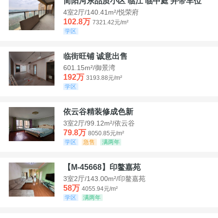
简阳河东品质小区 临江 临中庭 并带车位
4室2厅/140.41m²/悦荣府
102.8万
7321.42元/m²
学区
临街旺铺 诚意出售
601.15m²/御景湾
192万
3193.88元/m²
学区
依云谷精装修成色新
3室2厅/99.12m²/依云谷
79.8万
8050.85元/m²
学区
急售
满两年
【M-45668】印鳌嘉苑
3室2厅/143.00m²/印鳌嘉苑
58万
4055.94元/m²
学区
满两年