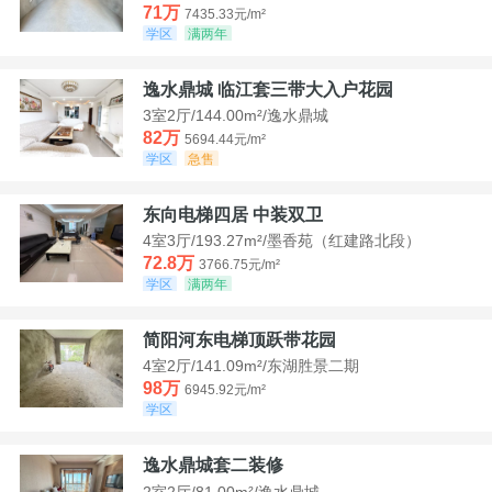
71万
7435.33元/m²
学区
满两年
逸水鼎城 临江套三带大入户花园
3室2厅/144.00m²/逸水鼎城
82万
5694.44元/m²
学区
急售
东向电梯四居 中装双卫
4室3厅/193.27m²/墨香苑（红建路北段）
72.8万
3766.75元/m²
学区
满两年
简阳河东电梯顶跃带花园
4室2厅/141.09m²/东湖胜景二期
98万
6945.92元/m²
学区
逸水鼎城套二装修
2室2厅/81.00m²/逸水鼎城