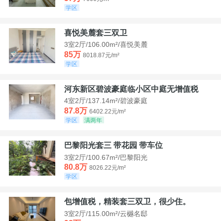
学区
喜悦美麓套三双卫
3室2厅/106.00m²/喜悦美麓
85万
8018.87元/m²
学区
河东新区碧波豪庭临小区中庭无增值税
4室2厅/137.14m²/碧波豪庭
87.8万
6402.22元/m²
学区
满两年
巴黎阳光套三 带花园 带车位
3室2厅/100.67m²/巴黎阳光
80.8万
8026.22元/m²
学区
包增值税，精装套三双卫，很少住。
3室2厅/115.00m²/云樾名邸