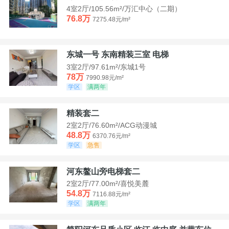
4室2厅/105.56m²/万汇中心（二期）
76.8万
7275.48元/m²
东城一号 东南精装三室 电梯
3室2厅/97.61m²/东城1号
78万
7990.98元/m²
学区
满两年
精装套二
2室2厅/76.60m²/ACG动漫城
48.8万
6370.76元/m²
学区
急售
河东鳌山旁电梯套二
2室2厅/77.00m²/喜悦美麓
54.8万
7116.88元/m²
学区
满两年