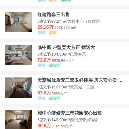
红建路套三出售
3室2厅/97.24m²/农技中心（红建路）
29.16万
2998.77元/m²
学区
急售
临中庭 户型宽大方正 赠送大
3室2厅/104.90m²/巴黎春天
72.8万
6939.94元/m²
学区
满两年
天慧城优质套三双卫好楼层 房东安心卖 价格好谈
3室2厅/110.00m²/天慧城一二期
63.8万
5800元/m²
学区
满两年
城中心装修套三带花园安心出售
3室2厅/146.00m²/西街房管局宿舍
30.8万
2109.59元/m²