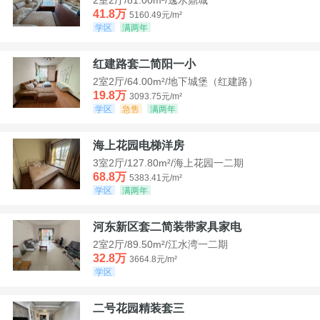
41.8万
5160.49元/m²
学区
满两年
红建路套二简阳一小
2室2厅/64.00m²/地下城堡（红建路）
19.8万
3093.75元/m²
学区
急售
满两年
海上花园电梯洋房
3室2厅/127.80m²/海上花园一二期
68.8万
5383.41元/m²
学区
满两年
河东新区套二简装带家具家电
2室2厅/89.50m²/江水湾一二期
32.8万
3664.8元/m²
学区
二号花园精装套三