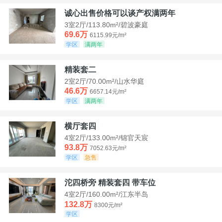
诚心出售价格可以谈产权满两年
3室2厅/113.80m²/碧波豪庭
69.6万
6115.99元/m²
学区
满两年
精装套二
2室2厅/70.00m²/山水华庭
46.6万
6657.14元/m²
学区
满两年
横厅套四
4室2厅/133.00m²/锦官天宸
93.8万
7052.63元/m²
学区
急售
沱四桥旁 精装套四 带车位
4室2厅/160.00m²/江东半岛
132.8万
8300元/m²
学区