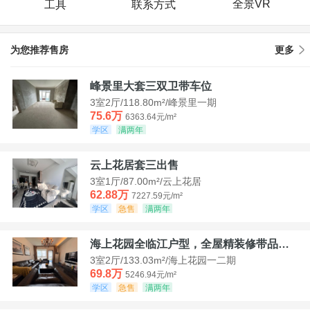
全景VR
工具
联系方式
为您推荐售房
更多
峰景里大套三双卫带车位
3室2厅/118.80m²/峰景里一期
75.6万
6363.64元/m²
学区
满两年
云上花居套三出售
3室1厅/87.00m²/云上花居
62.88万
7227.59元/m²
学区
急售
满两年
海上花园全临江户型，全屋精装修带品牌家具家电，诚意出售！
3室2厅/133.03m²/海上花园一二期
69.8万
5246.94元/m²
学区
急售
满两年