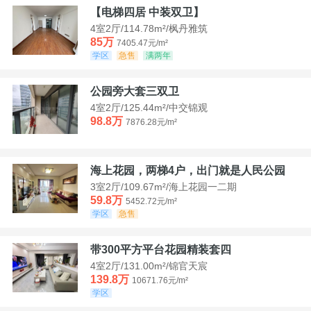
【电梯四居 中装双卫】
4室2厅/114.78m²/枫丹雅筑
85万
7405.47元/m²
学区
急售
满两年
公园旁大套三双卫
4室2厅/125.44m²/中交锦观
98.8万
7876.28元/m²
海上花园，两梯4户，出门就是人民公园
3室2厅/109.67m²/海上花园一二期
59.8万
5452.72元/m²
学区
急售
带300平方平台花园精装套四
4室2厅/131.00m²/锦官天宸
139.8万
10671.76元/m²
学区