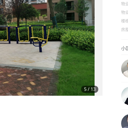
物
物
楼
房
小
5
/
13