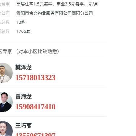
业费用
高层住宅1.5元每平、商业3.5元每平。元/月
业公司
资阳市合兴物业服务有限公司简阳分公司
栋总数
13栋
屋总数
1766套
区专家 （对本小区比较熟悉）
樊泽龙
15718013323
曾海龙
15908417410
王巧丽
13550671397