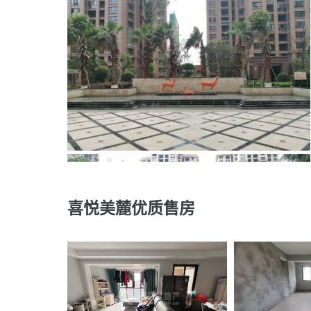
喜悦美麓优质售房