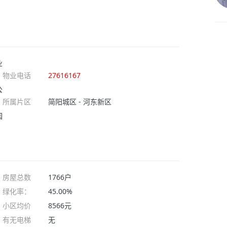
业
物业电话
27616167
公
所属片区
简阳城区 - 河东新区
园
房屋总数
1766户
绿化率：
45.00%
小区均价
8566元
有无电梯
无