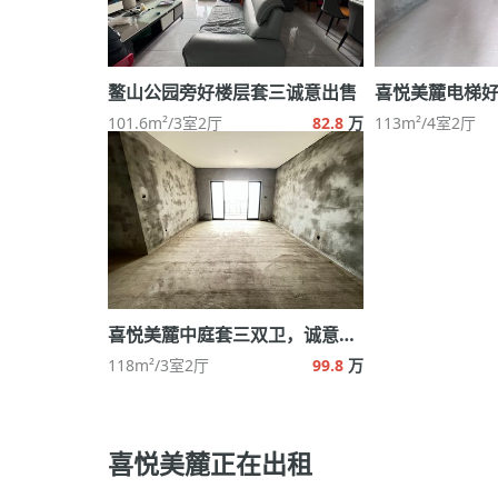
鳌山公园旁好楼层套三诚意出售
喜悦美麓电梯
101.6m²/3室2厅
82.8
万
113m²/4室2厅
喜悦美麓中庭套三双卫，诚意出售
118m²/3室2厅
99.8
万
喜悦美麓正在出租