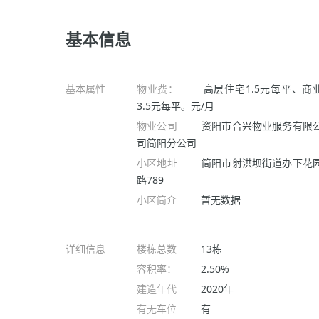
基本信息
基本属性
物业费：
高层住宅1.5元每平、商
3.5元每平。元/月
物业公司
资阳市合兴物业服务有限
司简阳分公司
小区地址
简阳市射洪坝街道办下花
路789
小区简介
暂无数据
详细信息
楼栋总数
13栋
容积率：
2.50%
建造年代
2020年
有无车位
有