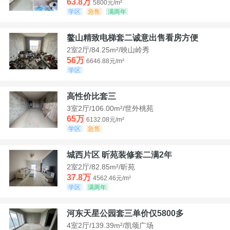
63.8万
5800元/m²
学区
急售
满两年
鳌山精致电梯套二诚意出售看房方便
2室2厅/84.25m²/映山岭秀
56万
6646.88元/m²
学区
高性价比套三
3室2厅/106.00m²/世外桃苑
65万
6132.08元/m²
学区
急售
城西片区 昕苑装修套二满2年
2室2厅/82.85m²/昕苑
37.8万
4562.46元/m²
学区
满两年
河东天星公园套三单价仅5800多
4室2厅/139.39m²/凯颂广场