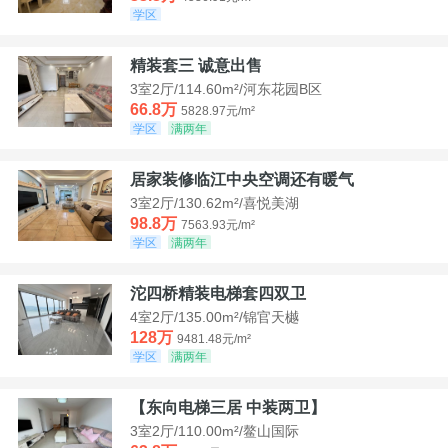
学区
精装套三 诚意出售
3室2厅/114.60m²/河东花园B区
66.8万
5828.97元/m²
学区
满两年
居家装修临江中央空调还有暖气
3室2厅/130.62m²/喜悦美湖
98.8万
7563.93元/m²
学区
满两年
沱四桥精装电梯套四双卫
4室2厅/135.00m²/锦官天樾
128万
9481.48元/m²
学区
满两年
【东向电梯三居 中装两卫】
3室2厅/110.00m²/鳌山国际