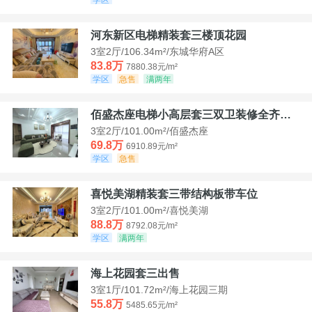
河东新区电梯精装套三楼顶花园
3室2厅/106.34m²/东城华府A区
83.8万
7880.38元/m²
学区
急售
满两年
佰盛杰座电梯小高层套三双卫装修全齐诚意出售
3室2厅/101.00m²/佰盛杰座
69.8万
6910.89元/m²
学区
急售
喜悦美湖精装套三带结构板带车位
3室2厅/101.00m²/喜悦美湖
88.8万
8792.08元/m²
学区
满两年
海上花园套三出售
3室1厅/101.72m²/海上花园三期
55.8万
5485.65元/m²