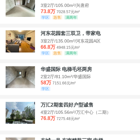
3室2厅/105.00m²/兴唐府
73.8万
7028.57元/m²
学区
急售
满两年
河东花园套三双卫，带家电
3室2厅/135.00m²/河东花园A区
66.8万
4948.15元/m²
学区
急售
满两年
华盛国际 电梯毛坯两房
2室2厅/81.10m²/华盛国际
58万
7151.66元/m²
学区
万汇2期套四好户型诚售
4室2厅/105.56m²/万汇中心（二期）
76.8万
7275.48元/m²