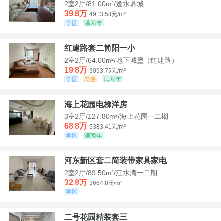
2室2厅/81.00m²/逸水鼎城
39.8万
4913.58元/m²
学区
满两年
红建路套二简阳一小
2室2厅/64.00m²/地下城堡（红建路）
19.8万
3093.75元/m²
学区
急售
满两年
海上花园电梯洋房
3室2厅/127.80m²/海上花园一二期
68.8万
5383.41元/m²
学区
满两年
河东新区套二简装带家具家电
2室2厅/89.50m²/江水湾一二期
32.8万
3664.8元/m²
学区
二号花园精装套三