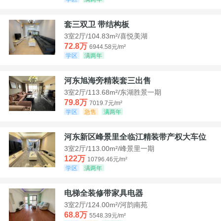
套三双卫 带结构板
3室2厅/104.83m²/喜悦美湖
72.8万
6944.58元/m²
学区
满两年
河东旭海旁精装套三出售
3室2厅/113.68m²/东湖胜景一期
79.8万
7019.7元/m²
学区
急售
满两年
河东新区峰景里全临江精装带产权大车位
3室2厅/113.00m²/峰景里一期
122万
10796.46元/m²
学区
满两年
电梯全装修带家具电器
3室2厅/124.00m²/河韵南苑
68.8万
5548.39元/m²