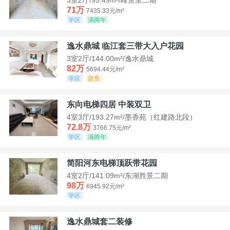
71万
7435.33元/m²
学区
满两年
逸水鼎城 临江套三带大入户花园
3室2厅/144.00m²/逸水鼎城
82万
5694.44元/m²
学区
急售
东向电梯四居 中装双卫
4室3厅/193.27m²/墨香苑（红建路北段）
72.8万
3766.75元/m²
学区
满两年
简阳河东电梯顶跃带花园
4室2厅/141.09m²/东湖胜景二期
98万
6945.92元/m²
学区
逸水鼎城套二装修