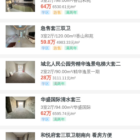
3室2厅/98.00m²/香山和苑
64万
6530.61元/m²
学区
急售
满两年
急售套三双卫
3室2厅/120.00m²/香山和苑
59.8万
4983.33元/m²
学区
急售
满两年
城北人民公园旁精华逸景电梯大套二
2室2厅/90.00m²/精华逸景一期
28万
3111.11元/m²
学区
满两年
华盛国际清水套三
3室2厅/94.00m²/华盛国际
62万
6595.74元/m²
学区
满两年
和悦府套三双卫朝南向 看房方便