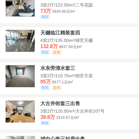
3室2厅/123.00m²/二号花园
73万
5934.96元/m²
学区
天樾临江精装套四
4室2厅/135.00m²/锦官天樾
132.8万
9837.04元/m²
学区
急售
水东旁清水套三
3室2厅/110.76m²/锦官天宸
95万
8577.1元/m²
学区
急售
大古井街套三出售
3室2厅/120.00m²/大古井街107号
39.8万
3316.67元/m²
学区
城中心套三好房出售