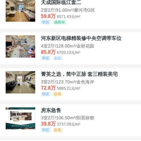
天成国际临江套二
2室2厅/91.00m²/馨河湾G区
59.8万
6571.43元/m²
学区
满两年
河东新区电梯精装修中央空调带车位
4室2厅/128.00m²/金财花园
85.8万
6703.13元/m²
学区
全款
菁英之选，简中正脉 套三精装美宅
3室2厅/123.70m²/金色海岸
72.8万
5885.21元/m²
学区
急售
房东急售
3室2厅/106.50m²/阳晨丽都
39.8万
3737.09元/m²
学区
急售