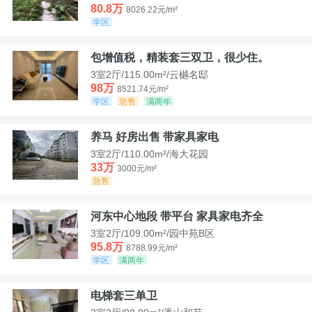
80.8万
8026.22元/m²
学区
包增值税，精装套三双卫，很少住。
3室2厅/115.00m²/云樾名邸
98万
8521.74元/m²
学区
急售
满两年
养马 好房出售 带家具家电
3室2厅/110.00m²/海大花园
33万
3000元/m²
急售
河东中心地段 带平台 家具家电齐全
3室2厅/109.00m²/园中苑B区
95.8万
8788.99元/m²
学区
满两年
电梯套三单卫