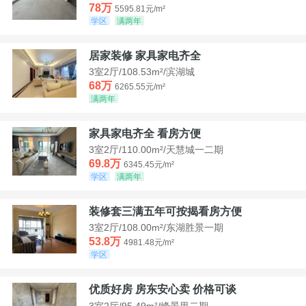
78万
5595.81元/m²
学区
满两年
居家装修 家具家电齐全
3室2厅/108.53m²/滨湖城
68万
6265.55元/m²
满两年
家具家电齐全 看房方便
3室2厅/110.00m²/天慧城一二期
69.8万
6345.45元/m²
学区
满两年
装修套三满五年可按揭看房方便
3室2厅/108.00m²/东湖胜景一期
53.8万
4981.48元/m²
学区
优质好房 房东安心卖 价格可谈
3室2厅/95.49m²/峰景里二期