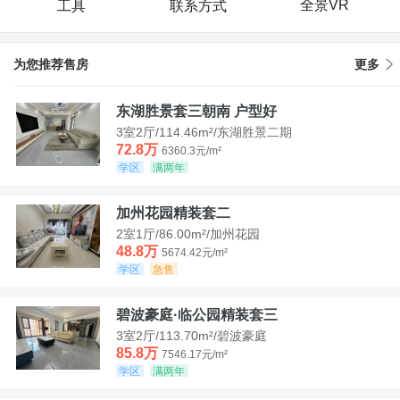
全景VR
工具
联系方式
为您推荐售房
更多
东湖胜景套三朝南 户型好
3室2厅/114.46m²/东湖胜景二期
72.8万
6360.3元/m²
学区
满两年
加州花园精装套二
2室1厅/86.00m²/加州花园
48.8万
5674.42元/m²
学区
急售
碧波豪庭·临公园精装套三
3室2厅/113.70m²/碧波豪庭
85.8万
7546.17元/m²
学区
满两年