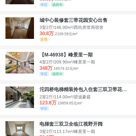
学区
满两年
城中心装修套三带花园安心出售
3室2厅/146.00m²/西街房管局宿舍
30.8万
2109.59元/m²
急售
【M-46938】峰景里一期
4室2厅/209.90m²/峰景里一期
348万
16579.32元/m²
学区
满两年
沱四桥电梯精装拎包入住套三双卫带花园40平米带车位
2室2厅/114.00m²/碧波豪庭
123.8万
10859.65元/m²
学区
电梯套三双卫全临江视野开阔
3室2厅/113.17m²/峰景里一期