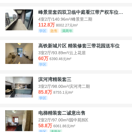
峰景里套四双卫临中庭看江带产权车位诚售
4室2厅/140.96m²/峰景里二期
112.8万
8002.27元/m²
学区
急售
满两年
高铁新城片区 精装修套三带花园送车位
3室2厅/93.89m²/云上花居
60万
6390.46元/m²
学区
滨河湾精装套三
3室2厅/98.00m²/滨河湾二期
85.8万
8755.1元/m²
学区
电梯精装套二诚意出售
2室2厅/97.00m²/园中苑B区
58.8万
6061.86元/m²
学区
满两年