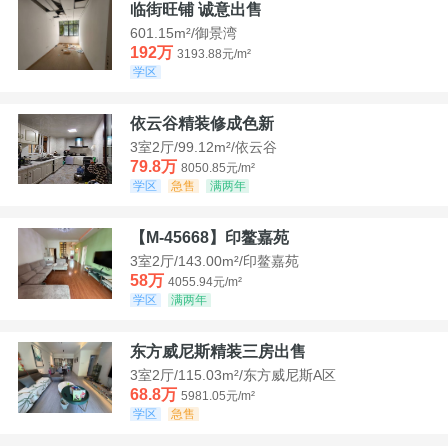
临街旺铺 诚意出售
601.15m²/御景湾
192万
3193.88元/m²
学区
依云谷精装修成色新
3室2厅/99.12m²/依云谷
79.8万
8050.85元/m²
学区
急售
满两年
【M-45668】印鳌嘉苑
3室2厅/143.00m²/印鳌嘉苑
58万
4055.94元/m²
学区
满两年
东方威尼斯精装三房出售
3室2厅/115.03m²/东方威尼斯A区
68.8万
5981.05元/m²
学区
急售