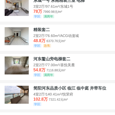
东城一号 东南精装三室 电梯
3室2厅/97.61m²/东城1号
78万
7990.98元/m²
学区
满两年
精装套二
2室2厅/76.60m²/ACG动漫城
48.8万
6370.76元/m²
学区
急售
河东鳌山旁电梯套二
2室2厅/77.00m²/喜悦美麓
54.8万
7116.88元/m²
学区
满两年
简阳河东品质小区 临江 临中庭 并带车位
4室2厅/140.41m²/悦荣府
102.8万
7321.42元/m²
学区