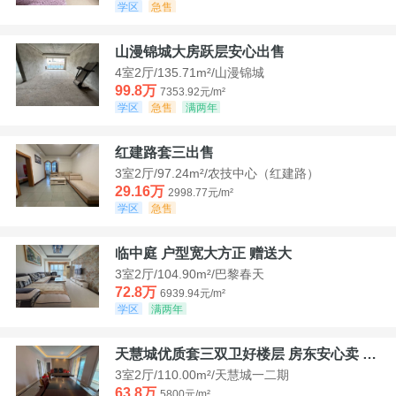
学区
急售
山漫锦城大房跃层安心出售
4室2厅/135.71m²/山漫锦城
99.8万
7353.92元/m²
学区
急售
满两年
红建路套三出售
3室2厅/97.24m²/农技中心（红建路）
29.16万
2998.77元/m²
学区
急售
临中庭 户型宽大方正 赠送大
3室2厅/104.90m²/巴黎春天
72.8万
6939.94元/m²
学区
满两年
天慧城优质套三双卫好楼层 房东安心卖 价格好谈
3室2厅/110.00m²/天慧城一二期
63.8万
5800元/m²