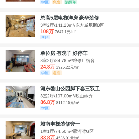
学区
急售
满两年
总高5层电梯洋房 豪华装修
3室2厅/141.23m²/东方威尼斯B区
108万
7647.1元/m²
学区
单位房 有院子 好停车
3室2厅/84.78m²/粮修厂宿舍
24.8万
2925.22元/m²
学区
急售
河东鳌山公园脚下套三双卫
3室2厅/107.00m²/映山岭秀
86.8万
8112.15元/m²
学区
城南电梯装修套一
1室1厅/74.50m²/馨河湾G区
33.8万
4536.91元/m²