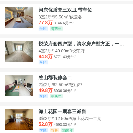
河东优质套三双卫 带车位
3室2厅/95.50m²/依云谷
77.8万
8146.6元/m²
学区
满两年
悦荣府套四户型，清水房户型方正，一口价94，8
4室2厅/140.00m²/悦荣府
94.8万
6771.43元/m²
学区
悠山郡装修套二
2室2厅/82.50m²/悠山郡
49.8万
6036.36元/m²
学区
满两年
海上花园一期套三诚售
3室2厅/112.50m²/海上花园一二期
52.8万
4693.33元/m²
学区
急售
满两年