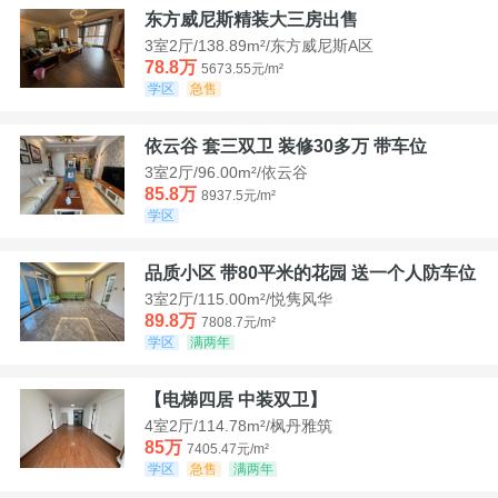
东方威尼斯精装大三房出售
3室2厅/138.89m²/东方威尼斯A区
78.8万
5673.55元/m²
学区
急售
依云谷 套三双卫 装修30多万 带车位
3室2厅/96.00m²/依云谷
85.8万
8937.5元/m²
学区
品质小区 带80平米的花园 送一个人防车位
3室2厅/115.00m²/悦隽风华
89.8万
7808.7元/m²
学区
满两年
【电梯四居 中装双卫】
4室2厅/114.78m²/枫丹雅筑
85万
7405.47元/m²
学区
急售
满两年