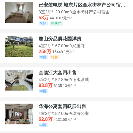
已安装电梯 城东片区金水街林产公司宿舍套三可看江景
3室2厅/120.00m²/金水街林产公司宿舍
53万
4416.67元/m²
学区
满两年
鳌山旁品质花园洋房
4室2厅/167.00m²/兴唐府
258万
15449.1元/m²
学区
急售
全临江大套四出售
4室2厅/152.89m²/逸水鼎城
93.8万
6135.13元/m²
学区
华海公寓套四跃层出售
4室2厅/152.00m²/华海公寓
62.8万
4131.58元/m²
学区