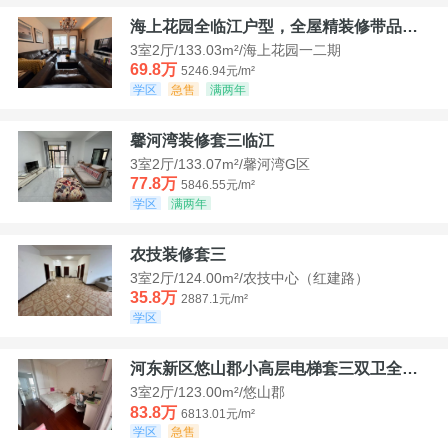
海上花园全临江户型，全屋精装修带品牌家具家电，诚意出售！
3室2厅/133.03m²/海上花园一二期
69.8万
5246.94元/m²
学区
急售
满两年
馨河湾装修套三临江
3室2厅/133.07m²/馨河湾G区
77.8万
5846.55元/m²
学区
满两年
农技装修套三
3室2厅/124.00m²/农技中心（红建路）
35.8万
2887.1元/m²
学区
河东新区悠山郡小高层电梯套三双卫全装带家具家电
3室2厅/123.00m²/悠山郡
83.8万
6813.01元/m²
学区
急售