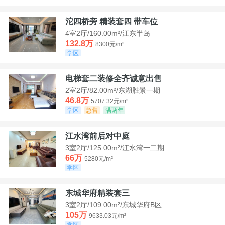
沱四桥旁 精装套四 带车位
4室2厅/160.00m²/江东半岛
132.8万
8300元/m²
学区
电梯套二装修全齐诚意出售
2室2厅/82.00m²/东湖胜景一期
46.8万
5707.32元/m²
学区
急售
满两年
江水湾前后对中庭
3室2厅/125.00m²/江水湾一二期
66万
5280元/m²
学区
东城华府精装套三
3室2厅/109.00m²/东城华府B区
105万
9633.03元/m²
学区