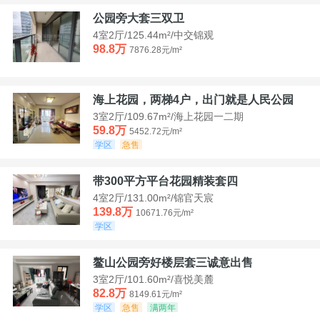
公园旁大套三双卫
4室2厅/125.44m²/中交锦观
98.8万
7876.28元/m²
海上花园，两梯4户，出门就是人民公园
3室2厅/109.67m²/海上花园一二期
59.8万
5452.72元/m²
学区
急售
带300平方平台花园精装套四
4室2厅/131.00m²/锦官天宸
139.8万
10671.76元/m²
学区
鳌山公园旁好楼层套三诚意出售
3室2厅/101.60m²/喜悦美麓
82.8万
8149.61元/m²
学区
急售
满两年