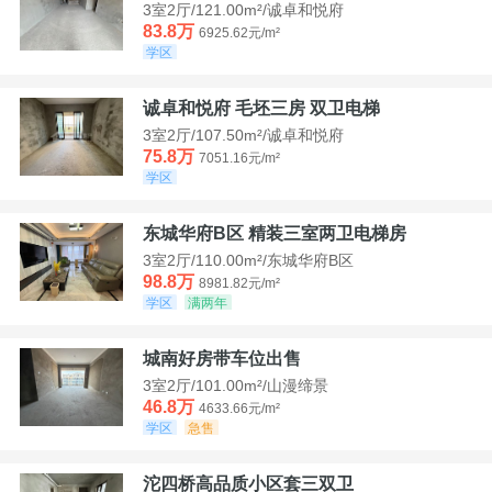
3室2厅/121.00m²/诚卓和悦府
83.8万
6925.62元/m²
学区
诚卓和悦府 毛坯三房 双卫电梯
3室2厅/107.50m²/诚卓和悦府
75.8万
7051.16元/m²
学区
东城华府B区 精装三室两卫电梯房
3室2厅/110.00m²/东城华府B区
98.8万
8981.82元/m²
学区
满两年
城南好房带车位出售
3室2厅/101.00m²/山漫缔景
46.8万
4633.66元/m²
学区
急售
沱四桥高品质小区套三双卫