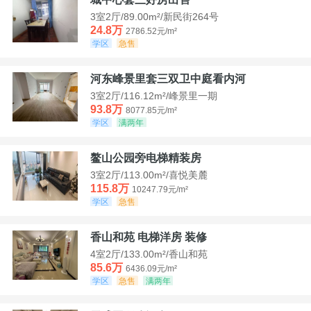
3室2厅/89.00m²/新民街264号
24.8万
2786.52元/m²
学区
急售
河东峰景里套三双卫中庭看内河
3室2厅/116.12m²/峰景里一期
93.8万
8077.85元/m²
学区
满两年
鳌山公园旁电梯精装房
3室2厅/113.00m²/喜悦美麓
115.8万
10247.79元/m²
学区
急售
香山和苑 电梯洋房 装修
4室2厅/133.00m²/香山和苑
85.6万
6436.09元/m²
学区
急售
满两年