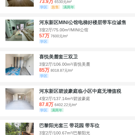
73.9万
6530元/m²
学区
急售
满两年
河东新区MINI公馆电梯好楼层带车位诚售
3室2厅/75.00m²/MINI公馆
57万
7600元/m²
学区
喜悦美麓套三双卫
3室2厅/106.00m²/喜悦美麓
85万
8018.87元/m²
学区
河东新区碧波豪庭临小区中庭无增值税
4室2厅/137.14m²/碧波豪庭
87.8万
6402.22元/m²
学区
满两年
巴黎阳光套三 带花园 带车位
3室2厅/100.67m²/巴黎阳光