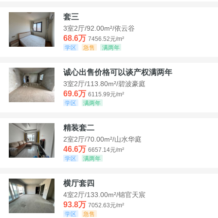
套三
3室2厅/92.00m²/依云谷
68.6万
7456.52元/m²
学区
急售
满两年
诚心出售价格可以谈产权满两年
3室2厅/113.80m²/碧波豪庭
69.6万
6115.99元/m²
学区
满两年
精装套二
2室2厅/70.00m²/山水华庭
46.6万
6657.14元/m²
学区
满两年
横厅套四
4室2厅/133.00m²/锦官天宸
93.8万
7052.63元/m²
学区
急售