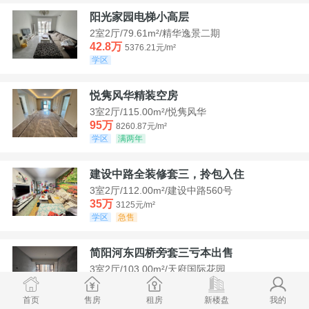
阳光家园电梯小高层
2室2厅/79.61m²/精华逸景二期
42.8万
5376.21元/m²
学区
悦隽风华精装空房
3室2厅/115.00m²/悦隽风华
95万
8260.87元/m²
学区
满两年
建设中路全装修套三，拎包入住
3室2厅/112.00m²/建设中路560号
35万
3125元/m²
学区
急售
简阳河东四桥旁套三亏本出售
3室2厅/103.00m²/天府国际花园
78.8万
7650.49元/m²
学区
首页
售房
租房
新楼盘
我的