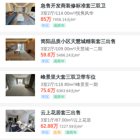
急售开发商装修标准套三双卫
3室2厅/114.00m²/悦隽风华
85万
7456.14元/m²
学区
满两年
简阳品质小区天慧城精装套三出售
3室2厅/109.00m²/天慧城一二期
59.8万
5486.24元/m²
学区
满两年
峰景里大套三双卫带车位
3室2厅/118.80m²/峰景里一期
75.6万
6363.64元/m²
学区
满两年
云上花居套三出售
3室1厅/87.00m²/云上花居
62.88万
7227.59元/m²
学区
急售
满两年