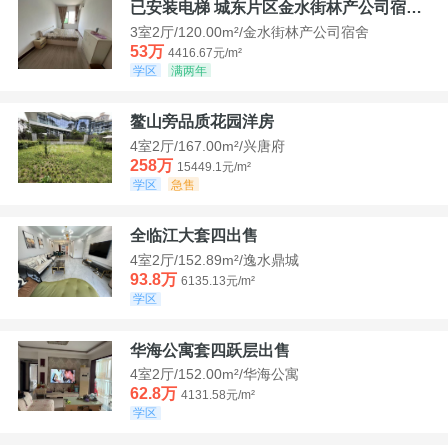
已安装电梯 城东片区金水街林产公司宿舍套三可看江景
3室2厅/120.00m²/金水街林产公司宿舍
53万
4416.67元/m²
学区
满两年
鳌山旁品质花园洋房
4室2厅/167.00m²/兴唐府
258万
15449.1元/m²
学区
急售
全临江大套四出售
4室2厅/152.89m²/逸水鼎城
93.8万
6135.13元/m²
学区
华海公寓套四跃层出售
4室2厅/152.00m²/华海公寓
62.8万
4131.58元/m²
学区