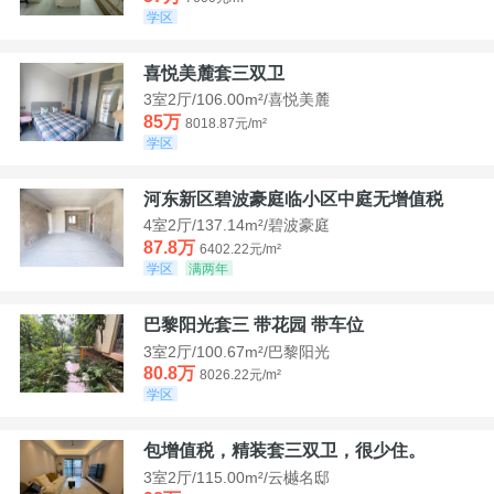
学区
喜悦美麓套三双卫
3室2厅/106.00m²/喜悦美麓
85万
8018.87元/m²
学区
河东新区碧波豪庭临小区中庭无增值税
4室2厅/137.14m²/碧波豪庭
87.8万
6402.22元/m²
学区
满两年
巴黎阳光套三 带花园 带车位
3室2厅/100.67m²/巴黎阳光
80.8万
8026.22元/m²
学区
包增值税，精装套三双卫，很少住。
3室2厅/115.00m²/云樾名邸