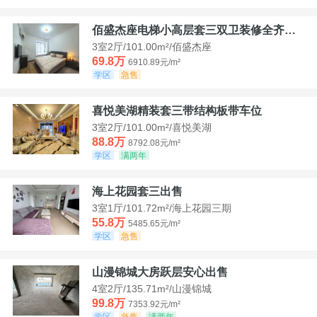
佰盛杰座电梯小高层套三双卫装修全齐诚意出售
3室2厅/101.00m²/佰盛杰座
69.8万
6910.89元/m²
学区
急售
喜悦美湖精装套三带结构板带车位
3室2厅/101.00m²/喜悦美湖
88.8万
8792.08元/m²
学区
满两年
海上花园套三出售
3室1厅/101.72m²/海上花园三期
55.8万
5485.65元/m²
学区
急售
山漫锦城大房跃层安心出售
4室2厅/135.71m²/山漫锦城
99.8万
7353.92元/m²
学区
急售
满两年