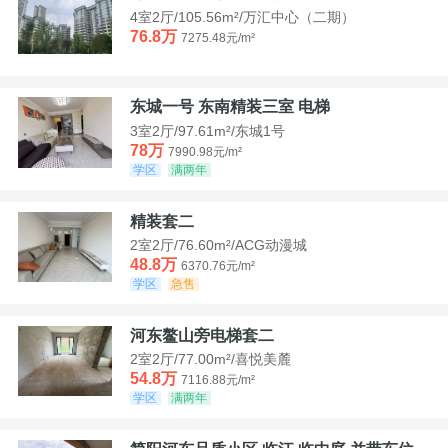
4室2厅/105.56m²/万汇中心（二期）
76.8万
7275.48元/m²
东城一号 东南精装三室 电梯
3室2厅/97.61m²/东城1号
78万
7990.98元/m²
学区
满两年
精装套二
2室2厅/76.60m²/ACG动漫城
48.8万
6370.76元/m²
学区
急售
河东鳌山旁电梯套二
2室2厅/77.00m²/喜悦美麓
54.8万
7116.88元/m²
学区
满两年