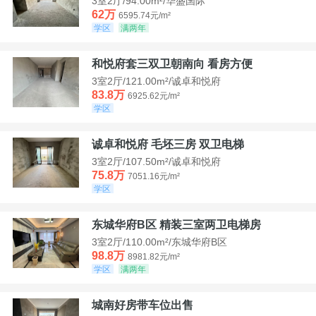
3室2厅/94.00m²/华盛国际
62万
6595.74元/m²
学区
满两年
和悦府套三双卫朝南向 看房方便
3室2厅/121.00m²/诚卓和悦府
83.8万
6925.62元/m²
学区
诚卓和悦府 毛坯三房 双卫电梯
3室2厅/107.50m²/诚卓和悦府
75.8万
7051.16元/m²
学区
东城华府B区 精装三室两卫电梯房
3室2厅/110.00m²/东城华府B区
98.8万
8981.82元/m²
学区
满两年
城南好房带车位出售