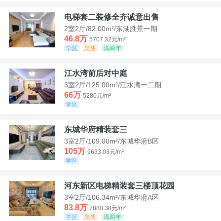
电梯套二装修全齐诚意出售
2室2厅/82.00m²/东湖胜景一期
46.8万
5707.32元/m²
学区
急售
满两年
江水湾前后对中庭
3室2厅/125.00m²/江水湾一二期
66万
5280元/m²
学区
东城华府精装套三
3室2厅/109.00m²/东城华府B区
105万
9633.03元/m²
学区
河东新区电梯精装套三楼顶花园
3室2厅/106.34m²/东城华府A区
83.8万
7880.38元/m²
学区
急售
满两年