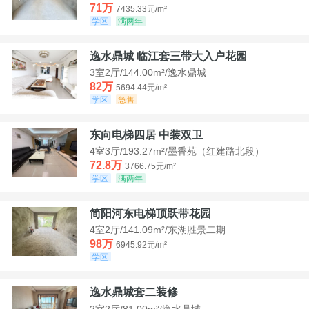
71万
7435.33元/m²
学区
满两年
逸水鼎城 临江套三带大入户花园
3室2厅/144.00m²/逸水鼎城
82万
5694.44元/m²
学区
急售
东向电梯四居 中装双卫
4室3厅/193.27m²/墨香苑（红建路北段）
72.8万
3766.75元/m²
学区
满两年
简阳河东电梯顶跃带花园
4室2厅/141.09m²/东湖胜景二期
98万
6945.92元/m²
学区
逸水鼎城套二装修
2室2厅/81.00m²/逸水鼎城