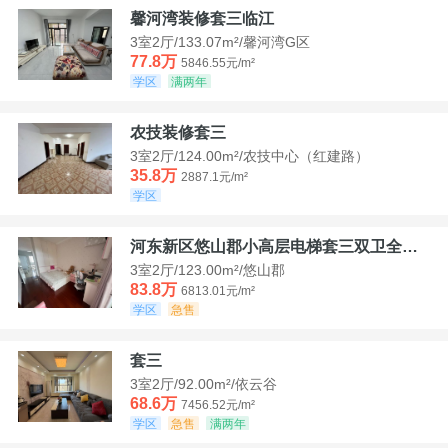
馨河湾装修套三临江
3室2厅/133.07m²/馨河湾G区
77.8万
5846.55元/m²
学区
满两年
农技装修套三
3室2厅/124.00m²/农技中心（红建路）
35.8万
2887.1元/m²
学区
河东新区悠山郡小高层电梯套三双卫全装带家具家电
3室2厅/123.00m²/悠山郡
83.8万
6813.01元/m²
学区
急售
套三
3室2厅/92.00m²/依云谷
68.6万
7456.52元/m²
学区
急售
满两年