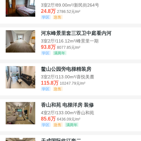
3室2厅/89.00m²/新民街264号
24.8万
2786.52元/m²
学区
急售
河东峰景里套三双卫中庭看内河
3室2厅/116.12m²/峰景里一期
93.8万
8077.85元/m²
学区
满两年
鳌山公园旁电梯精装房
3室2厅/113.00m²/喜悦美麓
115.8万
10247.79元/m²
学区
急售
香山和苑 电梯洋房 装修
4室2厅/133.00m²/香山和苑
85.6万
6436.09元/m²
学区
急售
满两年
天成国际临江套二