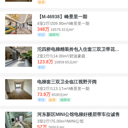
急售
【M-46938】峰景里一期
4室2厅/209.90m²/峰景里一期
348万
16579.32元/m²
学区
满两年
沱四桥电梯精装拎包入住套三双卫带花园40平米带车位
2室2厅/114.00m²/碧波豪庭
123.8万
10859.65元/m²
学区
电梯套三双卫全临江视野开阔
3室2厅/113.17m²/峰景里一期
73.9万
6530元/m²
学区
急售
满两年
河东新区MINI公馆电梯好楼层带车位诚售
3室2厅/75.00m²/MINI公馆
57万
7600元/m²