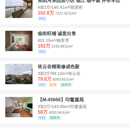
简阳河东品质小区 临江 临中庭 并带车位
4室2厅/140.41m²/悦荣府
102.8万
7321.42元/m²
学区
临街旺铺 诚意出售
601.15m²/御景湾
192万
3193.88元/m²
学区
依云谷精装修成色新
3室2厅/99.12m²/依云谷
79.8万
8050.85元/m²
学区
急售
满两年
【M-45668】印鳌嘉苑
3室2厅/143.00m²/印鳌嘉苑
58万
4055.94元/m²
学区
满两年