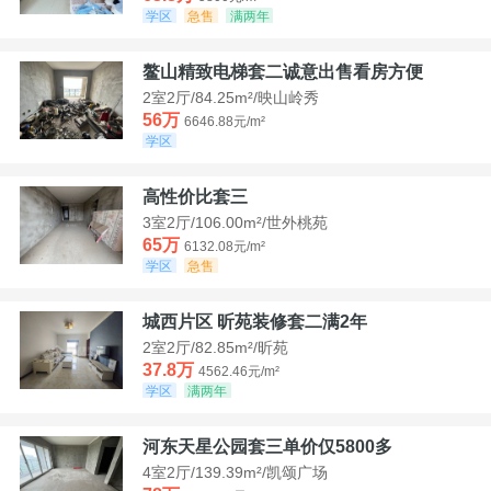
学区
急售
满两年
鳌山精致电梯套二诚意出售看房方便
2室2厅/84.25m²/映山岭秀
56万
6646.88元/m²
学区
高性价比套三
3室2厅/106.00m²/世外桃苑
65万
6132.08元/m²
学区
急售
城西片区 昕苑装修套二满2年
2室2厅/82.85m²/昕苑
37.8万
4562.46元/m²
学区
满两年
河东天星公园套三单价仅5800多
4室2厅/139.39m²/凯颂广场