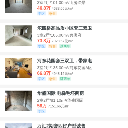
3室2厅/101.00m²/山漫缔景
46.8万
4633.66元/m²
学区
急售
沱四桥高品质小区套三双卫
3室2厅/105.00m²/兴唐府
73.8万
7028.57元/m²
学区
急售
满两年
河东花园套三双卫，带家电
3室2厅/135.00m²/河东花园A区
66.8万
4948.15元/m²
学区
急售
满两年
华盛国际 电梯毛坯两房
2室2厅/81.10m²/华盛国际
58万
7151.66元/m²
学区
万汇2期套四好户型诚售