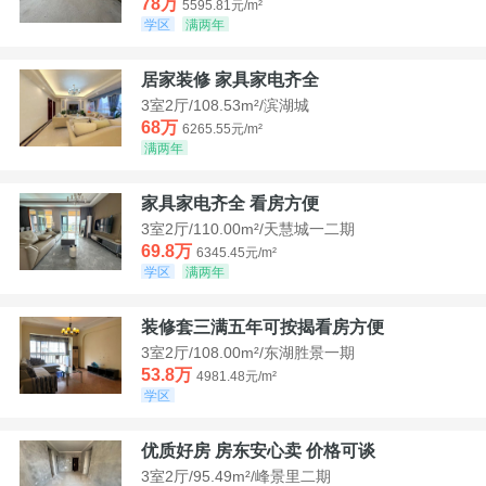
78万
5595.81元/m²
学区
满两年
居家装修 家具家电齐全
3室2厅/108.53m²/滨湖城
68万
6265.55元/m²
满两年
家具家电齐全 看房方便
3室2厅/110.00m²/天慧城一二期
69.8万
6345.45元/m²
学区
满两年
装修套三满五年可按揭看房方便
3室2厅/108.00m²/东湖胜景一期
53.8万
4981.48元/m²
学区
优质好房 房东安心卖 价格可谈
3室2厅/95.49m²/峰景里二期