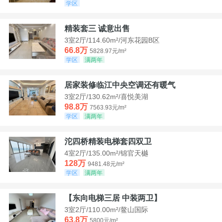
学区
精装套三 诚意出售
3室2厅/114.60m²/河东花园B区
66.8万
5828.97元/m²
学区
满两年
居家装修临江中央空调还有暖气
3室2厅/130.62m²/喜悦美湖
98.8万
7563.93元/m²
学区
满两年
沱四桥精装电梯套四双卫
4室2厅/135.00m²/锦官天樾
128万
9481.48元/m²
学区
满两年
【东向电梯三居 中装两卫】
3室2厅/110.00m²/鳌山国际
63.8万
5800元/m²