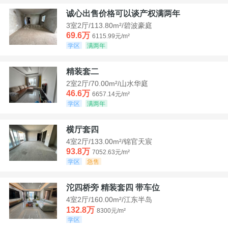
诚心出售价格可以谈产权满两年
3室2厅/113.80m²/碧波豪庭
69.6万
6115.99元/m²
学区
满两年
精装套二
2室2厅/70.00m²/山水华庭
46.6万
6657.14元/m²
学区
满两年
横厅套四
4室2厅/133.00m²/锦官天宸
93.8万
7052.63元/m²
学区
急售
沱四桥旁 精装套四 带车位
4室2厅/160.00m²/江东半岛
132.8万
8300元/m²
学区