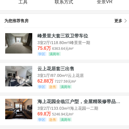
全景VR
工具
联系方式
为您推荐售房
更多
峰景里大套三双卫带车位
3室2厅/118.80m²/峰景里一期
75.6万
6363.64元/m²
学区
满两年
云上花居套三出售
3室1厅/87.00m²/云上花居
62.88万
7227.59元/m²
学区
急售
满两年
海上花园全临江户型，全屋精装修带品牌家具家电，诚意出售！
3室2厅/133.03m²/海上花园一二期
69.8万
5246.94元/m²
学区
急售
满两年