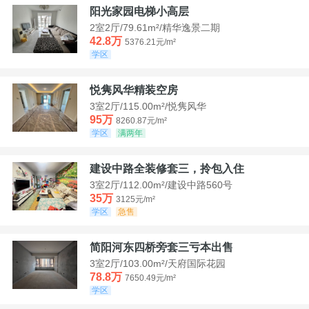
阳光家园电梯小高层
2室2厅/79.61m²/精华逸景二期
42.8万
5376.21元/m²
学区
悦隽风华精装空房
3室2厅/115.00m²/悦隽风华
95万
8260.87元/m²
学区
满两年
建设中路全装修套三，拎包入住
3室2厅/112.00m²/建设中路560号
35万
3125元/m²
学区
急售
简阳河东四桥旁套三亏本出售
3室2厅/103.00m²/天府国际花园
78.8万
7650.49元/m²
学区