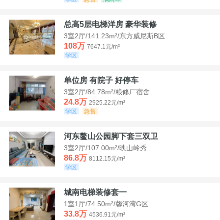
总高5层电梯洋房 豪华装修
3室2厅/141.23m²/东方威尼斯B区
108万
7647.1元/m²
学区
单位房 有院子 好停车
3室2厅/84.78m²/粮修厂宿舍
24.8万
2925.22元/m²
学区
急售
河东鳌山公园脚下套三双卫
3室2厅/107.00m²/映山岭秀
86.8万
8112.15元/m²
学区
城南电梯装修套一
1室1厅/74.50m²/馨河湾G区
33.8万
4536.91元/m²