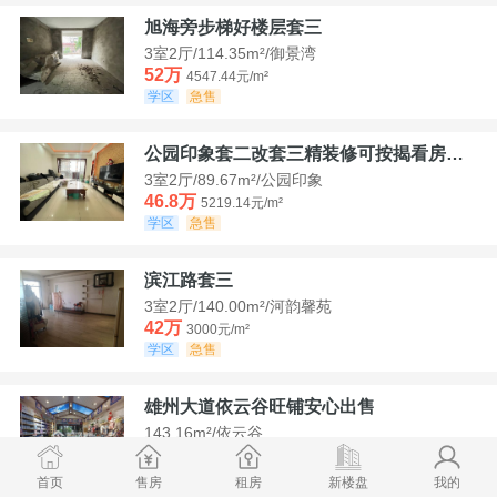
旭海旁步梯好楼层套三
3室2厅/114.35m²/御景湾
52万
4547.44元/m²
学区
急售
公园印象套二改套三精装修可按揭看房方便
3室2厅/89.67m²/公园印象
46.8万
5219.14元/m²
学区
急售
滨江路套三
3室2厅/140.00m²/河韵馨苑
42万
3000元/m²
学区
急售
雄州大道依云谷旺铺安心出售
143.16m²/依云谷
178.8万
12489.52元/m²
学区
满两年
首页
售房
租房
新楼盘
我的