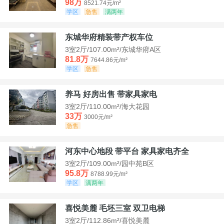
98万
8521.74元/m²
学区
急售
满两年
东城华府精装带产权车位
3室2厅/107.00m²/东城华府A区
81.8万
7644.86元/m²
学区
急售
养马 好房出售 带家具家电
3室2厅/110.00m²/海大花园
33万
3000元/m²
急售
河东中心地段 带平台 家具家电齐全
3室2厅/109.00m²/园中苑B区
95.8万
8788.99元/m²
学区
满两年
喜悦美麓 毛坯三室 双卫电梯
3室2厅/112.86m²/喜悦美麓