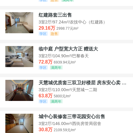
红建路套三出售
3室2厅/97.24m²/农技中心（红建路）
29.16万
2998.77元/m²
学区
急售
临中庭 户型宽大方正 赠送大
3室2厅/104.90m²/巴黎春天
72.8万
6939.94元/m²
学区
满两年
天慧城优质套三双卫好楼层 房东安心卖 价格好谈
3室2厅/110.00m²/天慧城一二期
63.8万
5800元/m²
学区
满两年
城中心装修套三带花园安心出售
3室2厅/146.00m²/西街房管局宿舍
30.8万
2109.59元/m²