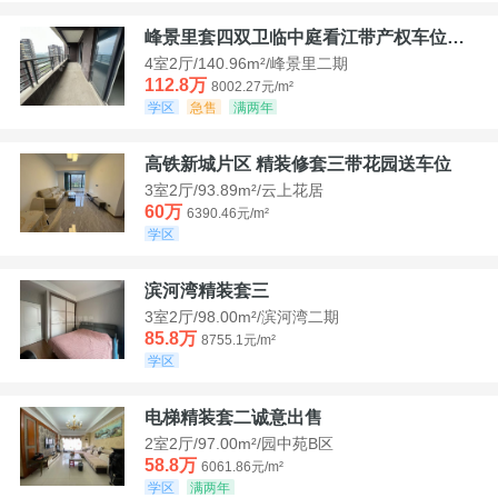
峰景里套四双卫临中庭看江带产权车位诚售
4室2厅/140.96m²/峰景里二期
112.8万
8002.27元/m²
学区
急售
满两年
高铁新城片区 精装修套三带花园送车位
3室2厅/93.89m²/云上花居
60万
6390.46元/m²
学区
滨河湾精装套三
3室2厅/98.00m²/滨河湾二期
85.8万
8755.1元/m²
学区
电梯精装套二诚意出售
2室2厅/97.00m²/园中苑B区
58.8万
6061.86元/m²
学区
满两年