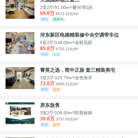
2室2厅/91.00m²/馨河湾G区
59.8万
6571.43元/m²
学区
满两年
河东新区电梯精装修中央空调带车位
4室2厅/128.00m²/金财花园
85.8万
6703.13元/m²
学区
全款
菁英之选，简中正脉 套三精装美宅
3室2厅/123.70m²/金色海岸
72.8万
5885.21元/m²
学区
急售
房东急售
3室2厅/106.50m²/阳晨丽都
39.8万
3737.09元/m²
学区
急售