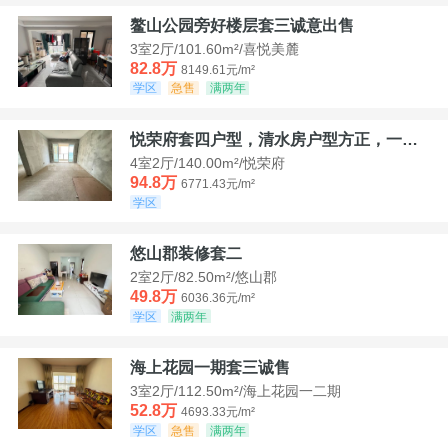
鳌山公园旁好楼层套三诚意出售
3室2厅/101.60m²/喜悦美麓
82.8万
8149.61元/m²
学区
急售
满两年
悦荣府套四户型，清水房户型方正，一口价94，8
4室2厅/140.00m²/悦荣府
94.8万
6771.43元/m²
学区
悠山郡装修套二
2室2厅/82.50m²/悠山郡
49.8万
6036.36元/m²
学区
满两年
海上花园一期套三诚售
3室2厅/112.50m²/海上花园一二期
52.8万
4693.33元/m²
学区
急售
满两年