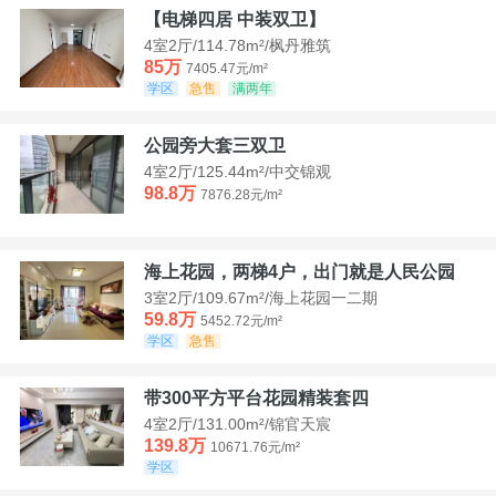
【电梯四居 中装双卫】
4室2厅/114.78m²/枫丹雅筑
85万
7405.47元/m²
学区
急售
满两年
公园旁大套三双卫
4室2厅/125.44m²/中交锦观
98.8万
7876.28元/m²
海上花园，两梯4户，出门就是人民公园
3室2厅/109.67m²/海上花园一二期
59.8万
5452.72元/m²
学区
急售
带300平方平台花园精装套四
4室2厅/131.00m²/锦官天宸
139.8万
10671.76元/m²
学区