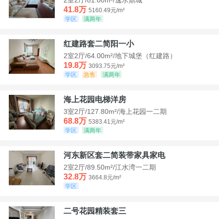
41.8万
5160.49元/m²
学区
满两年
红建路套二简阳一小
2室2厅/64.00m²/地下城堡（红建路）
19.8万
3093.75元/m²
学区
急售
满两年
海上花园电梯洋房
3室2厅/127.80m²/海上花园一二期
68.8万
5383.41元/m²
学区
满两年
河东新区套二简装带家具家电
2室2厅/89.50m²/江水湾一二期
32.8万
3664.8元/m²
学区
二号花园精装套三