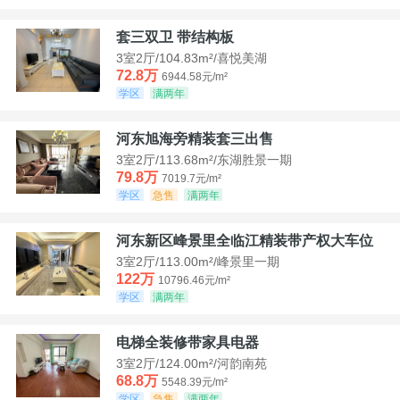
套三双卫 带结构板
3室2厅/104.83m²/喜悦美湖
72.8万
6944.58元/m²
学区
满两年
河东旭海旁精装套三出售
3室2厅/113.68m²/东湖胜景一期
79.8万
7019.7元/m²
学区
急售
满两年
河东新区峰景里全临江精装带产权大车位
3室2厅/113.00m²/峰景里一期
122万
10796.46元/m²
学区
满两年
电梯全装修带家具电器
3室2厅/124.00m²/河韵南苑
68.8万
5548.39元/m²
学区
急售
满两年