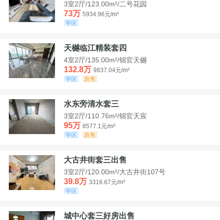
3室2厅/123.00m²/二号花园
73万
5934.96元/m²
学区
天樾临江精装套四
4室2厅/135.00m²/锦官天樾
132.8万
9837.04元/m²
学区
急售
水东旁清水套三
3室2厅/110.76m²/锦官天宸
95万
8577.1元/m²
学区
急售
大古井街套三出售
3室2厅/120.00m²/大古井街107号
39.8万
3316.67元/m²
学区
城中心套三好房出售