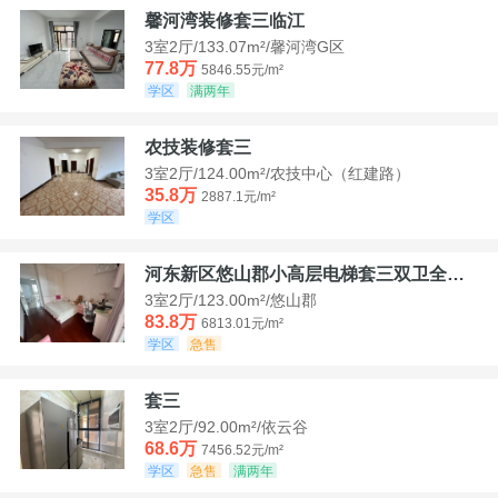
馨河湾装修套三临江
3室2厅/133.07m²/馨河湾G区
77.8万
5846.55元/m²
学区
满两年
农技装修套三
3室2厅/124.00m²/农技中心（红建路）
35.8万
2887.1元/m²
学区
河东新区悠山郡小高层电梯套三双卫全装带家具家电
3室2厅/123.00m²/悠山郡
83.8万
6813.01元/m²
学区
急售
套三
3室2厅/92.00m²/依云谷
68.6万
7456.52元/m²
学区
急售
满两年