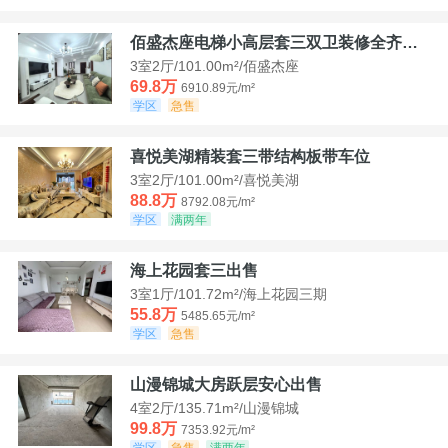
佰盛杰座电梯小高层套三双卫装修全齐诚意出售
3室2厅/101.00m²/佰盛杰座
69.8万
6910.89元/m²
学区
急售
喜悦美湖精装套三带结构板带车位
3室2厅/101.00m²/喜悦美湖
88.8万
8792.08元/m²
学区
满两年
海上花园套三出售
3室1厅/101.72m²/海上花园三期
55.8万
5485.65元/m²
学区
急售
山漫锦城大房跃层安心出售
4室2厅/135.71m²/山漫锦城
99.8万
7353.92元/m²
学区
急售
满两年