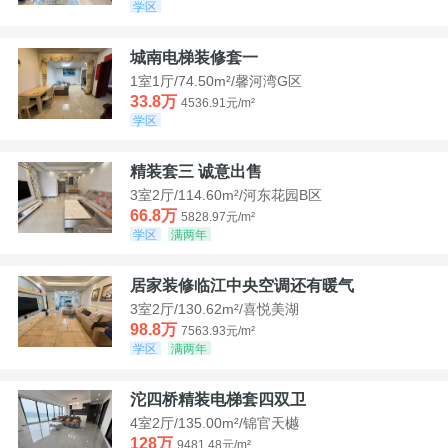
学区
城南电梯装修套一
1室1厅/74.50m²/馨河湾G区
33.8万
4536.91元/m²
学区
精装套三 诚意出售
3室2厅/114.60m²/河东花园B区
66.8万
5828.97元/m²
学区
满两年
居家装修临江中央空调还有暖气
3室2厅/130.62m²/喜悦美湖
98.8万
7563.93元/m²
学区
满两年
沱四桥精装电梯套四双卫
4室2厅/135.00m²/锦官天樾
128万
9481.48元/m²