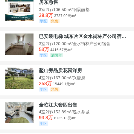
房东急售
3室2厅/106.50m²/阳晨丽都
39.8万
3737.09元/m²
学区
急售
已安装电梯 城东片区金水街林产公司宿舍套三可看江景
3室2厅/120.00m²/金水街林产公司宿舍
53万
4416.67元/m²
学区
满两年
鳌山旁品质花园洋房
4室2厅/167.00m²/兴唐府
258万
15449.1元/m²
学区
急售
全临江大套四出售
4室2厅/152.89m²/逸水鼎城
93.8万
6135.13元/m²
学区