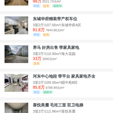
98万
8521.74元/m²
学区
急售
满两年
东城华府精装带产权车位
3室2厅/107.00m²/东城华府A区
81.8万
7644.86元/m²
学区
急售
养马 好房出售 带家具家电
3室2厅/110.00m²/海大花园
33万
3000元/m²
急售
河东中心地段 带平台 家具家电齐全
3室2厅/109.00m²/园中苑B区
95.8万
8788.99元/m²
学区
满两年
喜悦美麓 毛坯三室 双卫电梯
3室2厅/112.86m²/喜悦美麓