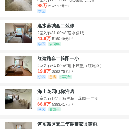
98万
6945.92元/m²
学区
逸水鼎城套二装修
2室2厅/81.00m²/逸水鼎城
41.8万
5160.49元/m²
学区
满两年
红建路套二简阳一小
2室2厅/64.00m²/地下城堡（红建路）
19.8万
3093.75元/m²
学区
急售
满两年
海上花园电梯洋房
3室2厅/127.80m²/海上花园一二期
68.8万
5383.41元/m²
学区
满两年
河东新区套二简装带家具家电