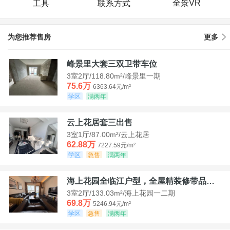
全景VR
工具
联系方式
为您推荐售房
更多
峰景里大套三双卫带车位
3室2厅/118.80m²/峰景里一期
75.6万
6363.64元/m²
学区
满两年
云上花居套三出售
3室1厅/87.00m²/云上花居
62.88万
7227.59元/m²
学区
急售
满两年
海上花园全临江户型，全屋精装修带品牌家具家电，诚意出售！
3室2厅/133.03m²/海上花园一二期
69.8万
5246.94元/m²
学区
急售
满两年