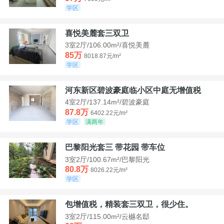
学区
喜悦美麓套三双卫
3室2厅/106.00m²/喜悦美麓
85万
8018.87元/m²
学区
河东新区碧波豪庭临小区中庭无增值税
4室2厅/137.14m²/碧波豪庭
87.8万
6402.22元/m²
学区
满两年
巴黎阳光套三 带花园 带车位
3室2厅/100.67m²/巴黎阳光
80.8万
8026.22元/m²
学区
包增值税，精装套三双卫，很少住。
3室2厅/115.00m²/云樾名邸