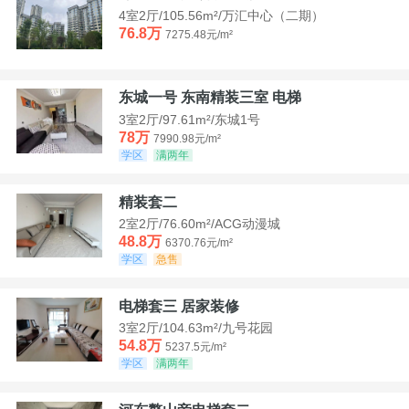
4室2厅/105.56m²/万汇中心（二期）
76.8万
7275.48元/m²
东城一号 东南精装三室 电梯
3室2厅/97.61m²/东城1号
78万
7990.98元/m²
学区
满两年
精装套二
2室2厅/76.60m²/ACG动漫城
48.8万
6370.76元/m²
学区
急售
电梯套三 居家装修
3室2厅/104.63m²/九号花园
54.8万
5237.5元/m²
学区
满两年