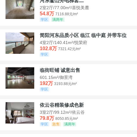
河东鳌山旁电梯套二
2室2厅/77.00m²/喜悦美麓
54.8万
7116.88元/m²
学区
满两年
简阳河东品质小区 临江 临中庭 并带车位
4室2厅/140.41m²/悦荣府
102.8万
7321.42元/m²
学区
临街旺铺 诚意出售
601.15m²/御景湾
192万
3193.88元/m²
学区
依云谷精装修成色新
3室2厅/99.12m²/依云谷
79.8万
8050.85元/m²
学区
急售
满两年