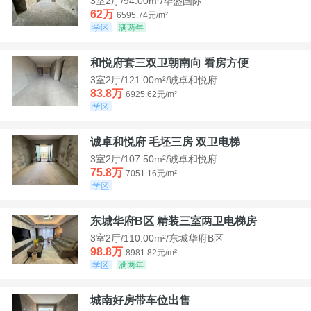
3室2厅/94.00m²/华盛国际
62万
6595.74元/m²
学区
满两年
和悦府套三双卫朝南向 看房方便
3室2厅/121.00m²/诚卓和悦府
83.8万
6925.62元/m²
学区
诚卓和悦府 毛坯三房 双卫电梯
3室2厅/107.50m²/诚卓和悦府
75.8万
7051.16元/m²
学区
东城华府B区 精装三室两卫电梯房
3室2厅/110.00m²/东城华府B区
98.8万
8981.82元/m²
学区
满两年
城南好房带车位出售