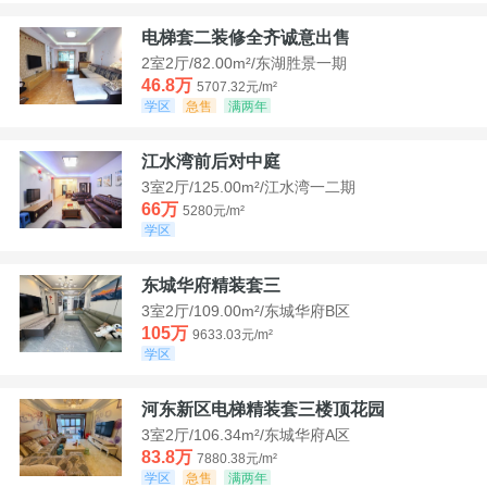
电梯套二装修全齐诚意出售
2室2厅/82.00m²/东湖胜景一期
46.8万
5707.32元/m²
学区
急售
满两年
江水湾前后对中庭
3室2厅/125.00m²/江水湾一二期
66万
5280元/m²
学区
东城华府精装套三
3室2厅/109.00m²/东城华府B区
105万
9633.03元/m²
学区
河东新区电梯精装套三楼顶花园
3室2厅/106.34m²/东城华府A区
83.8万
7880.38元/m²
学区
急售
满两年