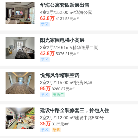
华海公寓套四跃层出售
4室2厅/152.00m²/华海公寓
62.8万
4131.58元/m²
学区
阳光家园电梯小高层
2室2厅/79.61m²/精华逸景二期
42.8万
5376.21元/m²
学区
悦隽风华精装空房
3室2厅/115.00m²/悦隽风华
95万
8260.87元/m²
学区
满两年
建设中路全装修套三，拎包入住
3室2厅/112.00m²/建设中路560号
35万
3125元/m²
学区
急售