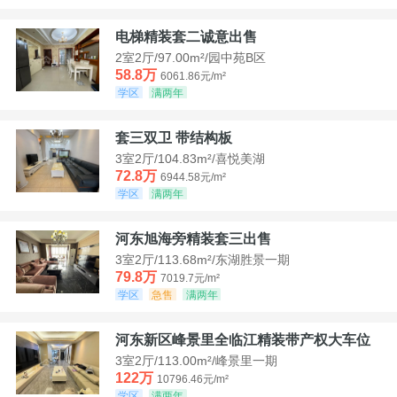
电梯精装套二诚意出售
2室2厅/97.00m²/园中苑B区
58.8万
6061.86元/m²
学区
满两年
套三双卫 带结构板
3室2厅/104.83m²/喜悦美湖
72.8万
6944.58元/m²
学区
满两年
河东旭海旁精装套三出售
3室2厅/113.68m²/东湖胜景一期
79.8万
7019.7元/m²
学区
急售
满两年
河东新区峰景里全临江精装带产权大车位
3室2厅/113.00m²/峰景里一期
122万
10796.46元/m²
学区
满两年