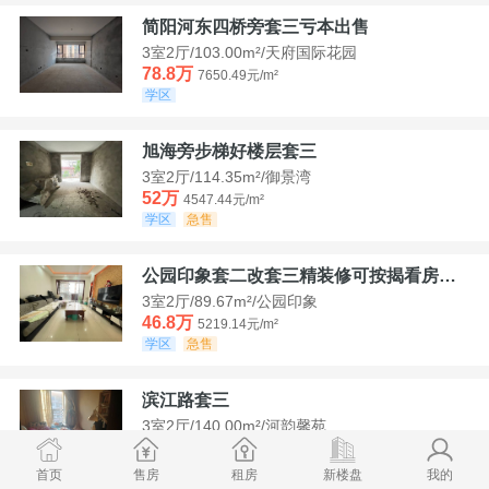
简阳河东四桥旁套三亏本出售
3室2厅/103.00m²/天府国际花园
78.8万
7650.49元/m²
学区
旭海旁步梯好楼层套三
3室2厅/114.35m²/御景湾
52万
4547.44元/m²
学区
急售
公园印象套二改套三精装修可按揭看房方便
3室2厅/89.67m²/公园印象
46.8万
5219.14元/m²
学区
急售
滨江路套三
3室2厅/140.00m²/河韵馨苑
42万
3000元/m²
学区
急售
首页
售房
租房
新楼盘
我的