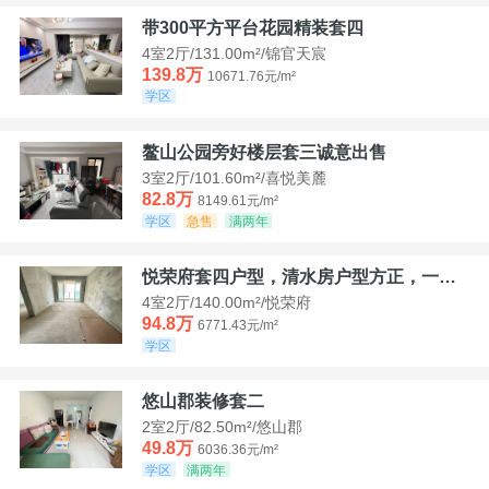
带300平方平台花园精装套四
4室2厅/131.00m²/锦官天宸
139.8万
10671.76元/m²
学区
鳌山公园旁好楼层套三诚意出售
3室2厅/101.60m²/喜悦美麓
82.8万
8149.61元/m²
学区
急售
满两年
悦荣府套四户型，清水房户型方正，一口价94，8
4室2厅/140.00m²/悦荣府
94.8万
6771.43元/m²
学区
悠山郡装修套二
2室2厅/82.50m²/悠山郡
49.8万
6036.36元/m²
学区
满两年