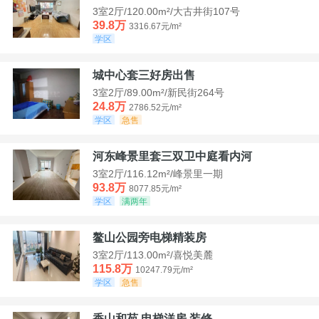
3室2厅/120.00m²/大古井街107号
39.8万
3316.67元/m²
学区
城中心套三好房出售
3室2厅/89.00m²/新民街264号
24.8万
2786.52元/m²
学区
急售
河东峰景里套三双卫中庭看内河
3室2厅/116.12m²/峰景里一期
93.8万
8077.85元/m²
学区
满两年
鳌山公园旁电梯精装房
3室2厅/113.00m²/喜悦美麓
115.8万
10247.79元/m²
学区
急售
香山和苑 电梯洋房 装修