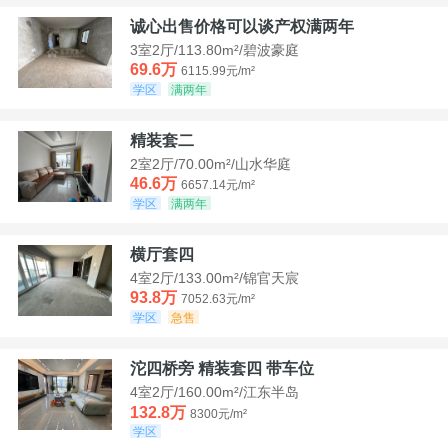
诚心出售价格可以谈产权满两年
3室2厅/113.80m²/碧波豪庭
69.6万
6115.99元/m²
学区
满两年
精装套二
2室2厅/70.00m²/山水华庭
46.6万
6657.14元/m²
学区
满两年
横厅套四
4室2厅/133.00m²/锦官天宸
93.8万
7052.63元/m²
学区
急售
沱四桥旁 精装套四 带车位
4室2厅/160.00m²/江东半岛
132.8万
8300元/m²
学区