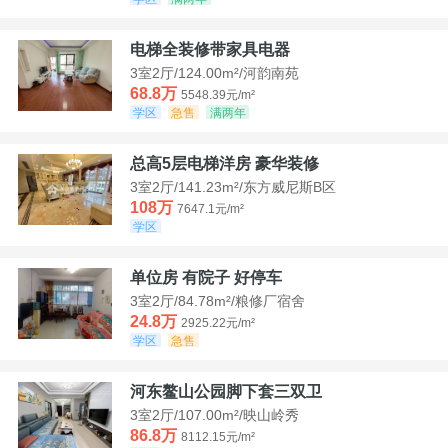
电梯全装修带家具电器
3室2厅/124.00m²/河韵南苑
68.8万
5548.39元/m²
学区
急售
满两年
总高5层电梯洋房 豪华装修
3室2厅/141.23m²/东方威尼斯B区
108万
7647.1元/m²
学区
单位房 有院子 好停车
3室2厅/84.78m²/粮修厂宿舍
24.8万
2925.22元/m²
学区
急售
河东鳌山公园脚下套三双卫
3室2厅/107.00m²/映山岭秀
86.8万
8112.15元/m²