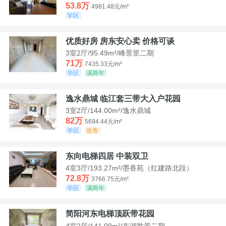
53.8万
4981.48元/m²
学区
优质好房 房东安心卖 价格可谈
3室2厅/95.49m²/峰景里二期
71万
7435.33元/m²
学区
满两年
逸水鼎城 临江套三带大入户花园
3室2厅/144.00m²/逸水鼎城
82万
5694.44元/m²
学区
急售
东向电梯四居 中装双卫
4室3厅/193.27m²/墨香苑（红建路北段）
72.8万
3766.75元/m²
学区
满两年
简阳河东电梯顶跃带花园
4室2厅/141.09m²/东湖胜景二期