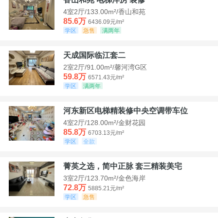
4室2厅/133.00m²/香山和苑
85.6万
6436.09元/m²
学区
急售
满两年
天成国际临江套二
2室2厅/91.00m²/馨河湾G区
59.8万
6571.43元/m²
学区
满两年
河东新区电梯精装修中央空调带车位
4室2厅/128.00m²/金财花园
85.8万
6703.13元/m²
学区
全款
菁英之选，简中正脉 套三精装美宅
3室2厅/123.70m²/金色海岸
72.8万
5885.21元/m²
学区
急售