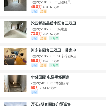
3室2厅/101.00m²/山漫缔景
46.8万
4633.66元/m²
学区
急售
沱四桥高品质小区套三双卫
3室2厅/105.00m²/兴唐府
73.8万
7028.57元/m²
学区
急售
满两年
河东花园套三双卫，带家电
3室2厅/135.00m²/河东花园A区
66.8万
4948.15元/m²
学区
急售
满两年
华盛国际 电梯毛坯两房
2室2厅/81.10m²/华盛国际
58万
7151.66元/m²
学区
万汇2期套四好户型诚售