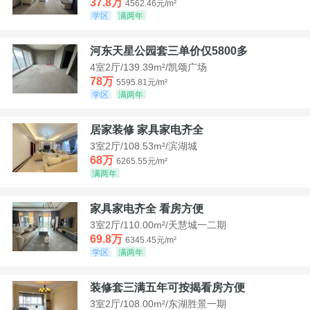
37.8万
4562.46元/m²
学区
满两年
河东天星公园套三单价仅5800多
4室2厅/139.39m²/凯颂广场
78万
5595.81元/m²
学区
满两年
居家装修 家具家电齐全
3室2厅/108.53m²/滨湖城
68万
6265.55元/m²
满两年
家具家电齐全 看房方便
3室2厅/110.00m²/天慧城一二期
69.8万
6345.45元/m²
学区
满两年
装修套三满五年可按揭看房方便
3室2厅/108.00m²/东湖胜景一期