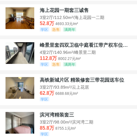
海上花园一期套三诚售
3室2厅/112.50m²/海上花园一二期
52.8万
4693.33元/m²
学区
急售
满两年
峰景里套四双卫临中庭看江带产权车位诚售
4室2厅/140.96m²/峰景里二期
112.8万
8002.27元/m²
学区
急售
满两年
高铁新城片区 精装修套三带花园送车位
3室2厅/93.89m²/云上花居
62.8万
6688.68元/m²
学区
滨河湾精装套三
3室2厅/98.00m²/滨河湾二期
85.8万
8755.1元/m²
学区