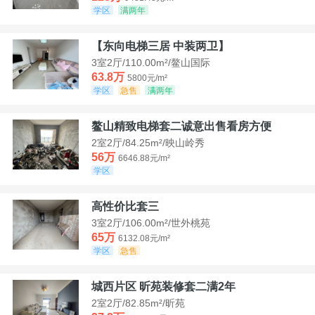
学区
满两年
【东向电梯三居 中装两卫】
3室2厅/110.00m²/鳌山国际
63.8万
5800元/m²
学区
急售
满两年
鳌山精致电梯套二诚意出售看房方便
2室2厅/84.25m²/映山岭秀
56万
6646.88元/m²
学区
高性价比套三
3室2厅/106.00m²/世外桃苑
65万
6132.08元/m²
学区
急售
城西片区 昕苑装修套二满2年
2室2厅/82.85m²/昕苑