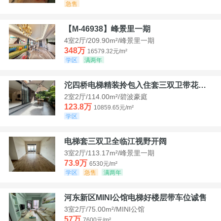
急售
【M-46938】峰景里一期
4室2厅/209.90m²/峰景里一期
348万
16579.32元/m²
学区
满两年
沱四桥电梯精装拎包入住套三双卫带花园40平米带车位
2室2厅/114.00m²/碧波豪庭
123.8万
10859.65元/m²
学区
电梯套三双卫全临江视野开阔
3室2厅/113.17m²/峰景里一期
73.9万
6530元/m²
学区
急售
满两年
河东新区MINI公馆电梯好楼层带车位诚售
3室2厅/75.00m²/MINI公馆
57万
7600元/m²