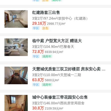
红建路套三出售
3室2厅/97.24m²/农技中心（红建路）
29.16万
2998.77元/m²
学区
急售
临中庭 户型宽大方正 赠送大
3室2厅/104.90m²/巴黎春天
72.8万
6939.94元/m²
学区
满两年
天慧城优质套三双卫好楼层 房东安心卖 价格好谈
3室2厅/110.00m²/天慧城一二期
63.8万
5800元/m²
学区
满两年
城中心装修套三带花园安心出售
3室2厅/146.00m²/西街房管局宿舍
30.8万
2109.59元/m²