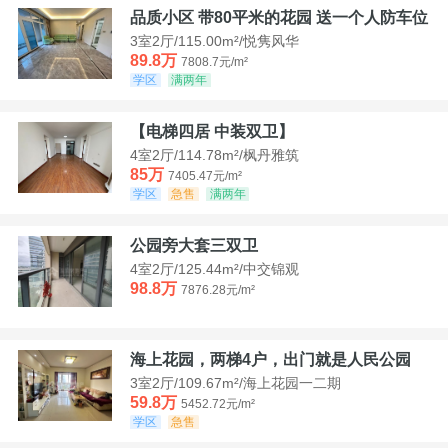
品质小区 带80平米的花园 送一个人防车位
3室2厅/115.00m²/悦隽风华
89.8万
7808.7元/m²
学区
满两年
【电梯四居 中装双卫】
4室2厅/114.78m²/枫丹雅筑
85万
7405.47元/m²
学区
急售
满两年
公园旁大套三双卫
4室2厅/125.44m²/中交锦观
98.8万
7876.28元/m²
海上花园，两梯4户，出门就是人民公园
3室2厅/109.67m²/海上花园一二期
59.8万
5452.72元/m²
学区
急售