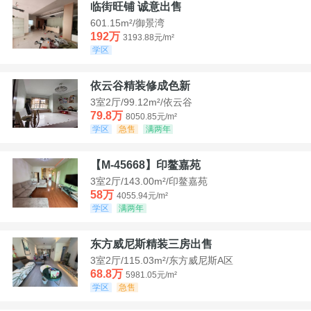
临街旺铺 诚意出售
601.15m²/御景湾
192万
3193.88元/m²
学区
依云谷精装修成色新
3室2厅/99.12m²/依云谷
79.8万
8050.85元/m²
学区
急售
满两年
【M-45668】印鳌嘉苑
3室2厅/143.00m²/印鳌嘉苑
58万
4055.94元/m²
学区
满两年
东方威尼斯精装三房出售
3室2厅/115.03m²/东方威尼斯A区
68.8万
5981.05元/m²
学区
急售