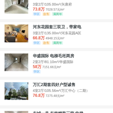
3室2厅/105.00m²/兴唐府
73.8万
7028.57元/m²
学区
急售
满两年
河东花园套三双卫，带家电
3室2厅/135.00m²/河东花园A区
66.8万
4948.15元/m²
学区
急售
满两年
华盛国际 电梯毛坯两房
2室2厅/81.10m²/华盛国际
58万
7151.66元/m²
学区
万汇2期套四好户型诚售
4室2厅/105.56m²/万汇中心（二期）
76.8万
7275.48元/m²