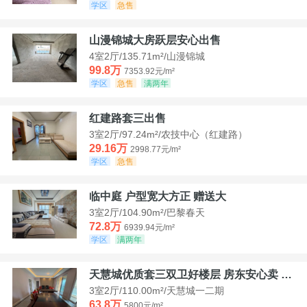
学区
急售
山漫锦城大房跃层安心出售
4室2厅/135.71m²/山漫锦城
99.8万
7353.92元/m²
学区
急售
满两年
红建路套三出售
3室2厅/97.24m²/农技中心（红建路）
29.16万
2998.77元/m²
学区
急售
临中庭 户型宽大方正 赠送大
3室2厅/104.90m²/巴黎春天
72.8万
6939.94元/m²
学区
满两年
天慧城优质套三双卫好楼层 房东安心卖 价格好谈
3室2厅/110.00m²/天慧城一二期
63.8万
5800元/m²