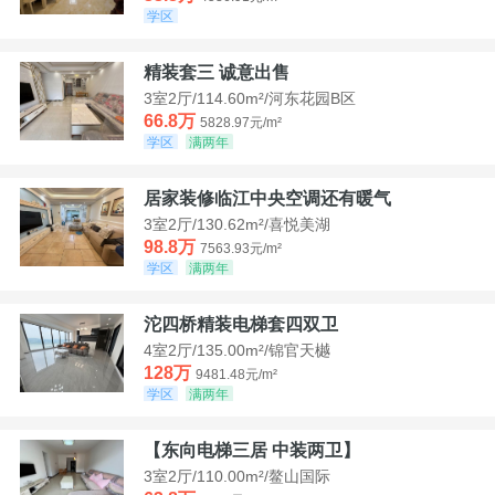
学区
精装套三 诚意出售
3室2厅/114.60m²/河东花园B区
66.8万
5828.97元/m²
学区
满两年
居家装修临江中央空调还有暖气
3室2厅/130.62m²/喜悦美湖
98.8万
7563.93元/m²
学区
满两年
沱四桥精装电梯套四双卫
4室2厅/135.00m²/锦官天樾
128万
9481.48元/m²
学区
满两年
【东向电梯三居 中装两卫】
3室2厅/110.00m²/鳌山国际