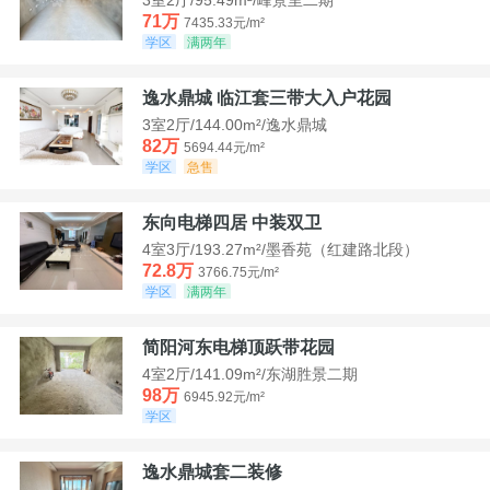
71万
7435.33元/m²
学区
满两年
逸水鼎城 临江套三带大入户花园
3室2厅/144.00m²/逸水鼎城
82万
5694.44元/m²
学区
急售
东向电梯四居 中装双卫
4室3厅/193.27m²/墨香苑（红建路北段）
72.8万
3766.75元/m²
学区
满两年
简阳河东电梯顶跃带花园
4室2厅/141.09m²/东湖胜景二期
98万
6945.92元/m²
学区
逸水鼎城套二装修