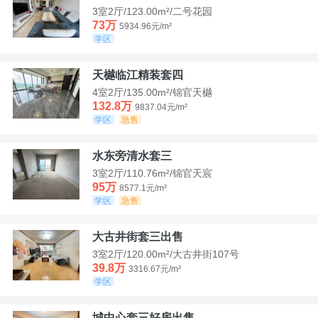
3室2厅/123.00m²/二号花园
73万
5934.96元/m²
学区
天樾临江精装套四
4室2厅/135.00m²/锦官天樾
132.8万
9837.04元/m²
学区
急售
水东旁清水套三
3室2厅/110.76m²/锦官天宸
95万
8577.1元/m²
学区
急售
大古井街套三出售
3室2厅/120.00m²/大古井街107号
39.8万
3316.67元/m²
学区
城中心套三好房出售