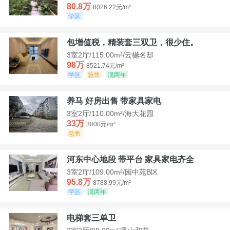
80.8万
8026.22元/m²
学区
包增值税，精装套三双卫，很少住。
3室2厅/115.00m²/云樾名邸
98万
8521.74元/m²
学区
急售
满两年
养马 好房出售 带家具家电
3室2厅/110.00m²/海大花园
33万
3000元/m²
急售
河东中心地段 带平台 家具家电齐全
3室2厅/109.00m²/园中苑B区
95.8万
8788.99元/m²
学区
满两年
电梯套三单卫