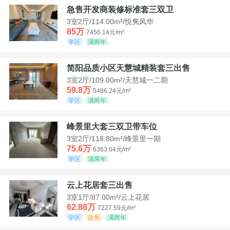
急售开发商装修标准套三双卫
3室2厅/114.00m²/悦隽风华
85万
7456.14元/m²
学区
满两年
简阳品质小区天慧城精装套三出售
3室2厅/109.00m²/天慧城一二期
59.8万
5486.24元/m²
学区
满两年
峰景里大套三双卫带车位
3室2厅/118.80m²/峰景里一期
75.6万
6363.64元/m²
学区
满两年
云上花居套三出售
3室1厅/87.00m²/云上花居
62.88万
7227.59元/m²
学区
急售
满两年