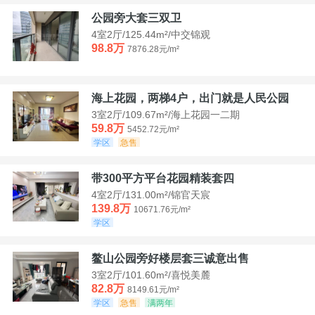
公园旁大套三双卫
4室2厅/125.44m²/中交锦观
98.8万
7876.28元/m²
海上花园，两梯4户，出门就是人民公园
3室2厅/109.67m²/海上花园一二期
59.8万
5452.72元/m²
学区
急售
带300平方平台花园精装套四
4室2厅/131.00m²/锦官天宸
139.8万
10671.76元/m²
学区
鳌山公园旁好楼层套三诚意出售
3室2厅/101.60m²/喜悦美麓
82.8万
8149.61元/m²
学区
急售
满两年