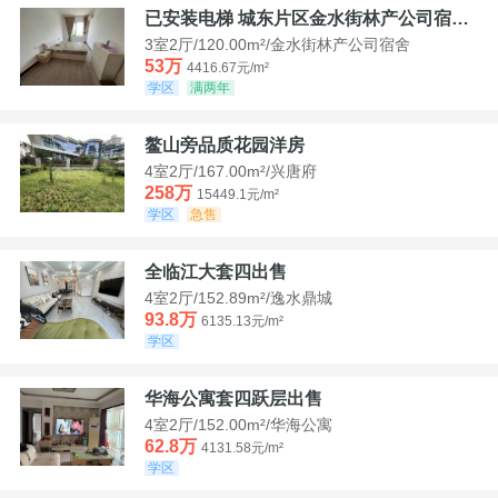
已安装电梯 城东片区金水街林产公司宿舍套三可看江景
3室2厅/120.00m²/金水街林产公司宿舍
53万
4416.67元/m²
学区
满两年
鳌山旁品质花园洋房
4室2厅/167.00m²/兴唐府
258万
15449.1元/m²
学区
急售
全临江大套四出售
4室2厅/152.89m²/逸水鼎城
93.8万
6135.13元/m²
学区
华海公寓套四跃层出售
4室2厅/152.00m²/华海公寓
62.8万
4131.58元/m²
学区