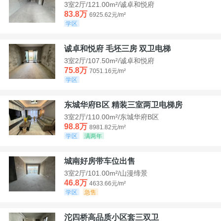
3室2厅/121.00m²/诚卓和悦府
83.8万
6925.62元/m²
学区
诚卓和悦府 毛坯三房 双卫电梯
3室2厅/107.50m²/诚卓和悦府
75.8万
7051.16元/m²
学区
东城华府B区 精装三室两卫电梯房
3室2厅/110.00m²/东城华府B区
98.8万
8981.82元/m²
学区
满两年
城南好房带车位出售
3室2厅/101.00m²/山漫缔景
46.8万
4633.66元/m²
学区
急售
沱四桥高品质小区套三双卫