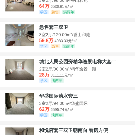
3室2厅/98.00m²/香山和苑
64万
6530.61元/m²
学区
急售
满两年
急售套三双卫
3室2厅/120.00m²/香山和苑
59.8万
4983.33元/m²
学区
急售
满两年
城北人民公园旁精华逸景电梯大套二
2室2厅/90.00m²/精华逸景一期
28万
3111.11元/m²
学区
满两年
华盛国际清水套三
3室2厅/94.00m²/华盛国际
62万
6595.74元/m²
学区
满两年
和悦府套三双卫朝南向 看房方便