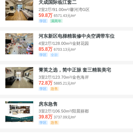
天成国际临江套二
2室2厅/91.00m²/馨河湾G区
59.8万
6571.43元/m²
学区
满两年
河东新区电梯精装修中央空调带车位
4室2厅/128.00m²/金财花园
85.8万
6703.13元/m²
学区
全款
菁英之选，简中正脉 套三精装美宅
3室2厅/123.70m²/金色海岸
72.8万
5885.21元/m²
学区
急售
房东急售
3室2厅/106.50m²/阳晨丽都
39.8万
3737.09元/m²
学区
急售