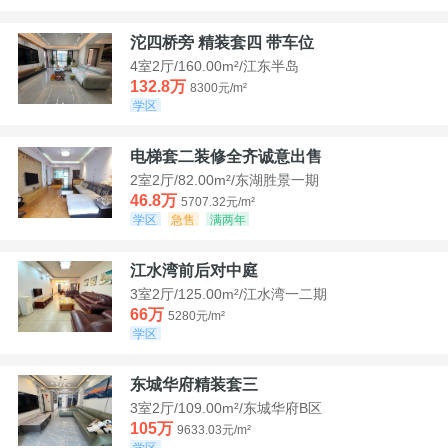
沱四桥旁 精装套四 带车位
4室2厅/160.00m²/江东半岛
132.8万
8300元/m²
学区
电梯套二装修全齐诚意出售
2室2厅/82.00m²/东湖胜景一期
46.8万
5707.32元/m²
学区
急售
满两年
江水湾前后对中庭
3室2厅/125.00m²/江水湾一二期
66万
5280元/m²
学区
东城华府精装套三
3室2厅/109.00m²/东城华府B区
105万
9633.03元/m²
学区