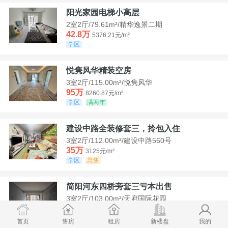
阳光家园电梯小高层
2室2厅/79.61m²/精华逸景二期
42.8万
5376.21元/m²
学区
悦隽风华精装空房
3室2厅/115.00m²/悦隽风华
95万
8260.87元/m²
学区
满两年
建设中路全装修套三，拎包入住
3室2厅/112.00m²/建设中路560号
35万
3125元/m²
学区
急售
简阳河东四桥旁套三亏本出售
3室2厅/103.00m²/天府国际花园
78.8万
7650.49元/m²
学区
首页
售房
租房
新楼盘
我的