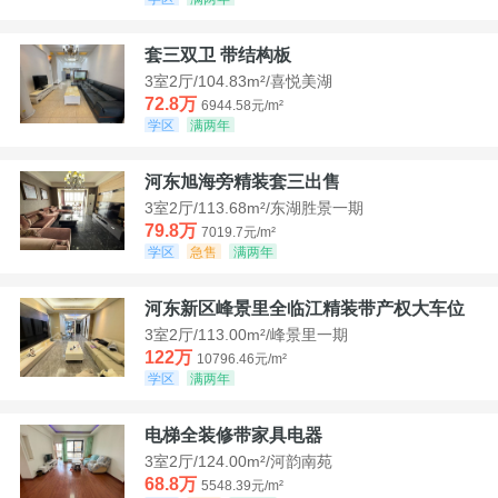
套三双卫 带结构板
3室2厅/104.83m²/喜悦美湖
72.8万
6944.58元/m²
学区
满两年
河东旭海旁精装套三出售
3室2厅/113.68m²/东湖胜景一期
79.8万
7019.7元/m²
学区
急售
满两年
河东新区峰景里全临江精装带产权大车位
3室2厅/113.00m²/峰景里一期
122万
10796.46元/m²
学区
满两年
电梯全装修带家具电器
3室2厅/124.00m²/河韵南苑
68.8万
5548.39元/m²