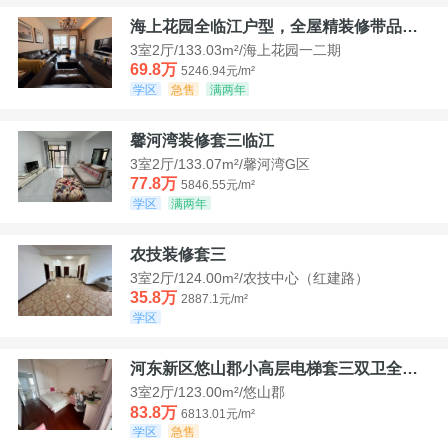
海上花园全临江户型，全屋精装修带品牌家具家电，诚意出售！
3室2厅/133.03m²/海上花园一二期
69.8万
5246.94元/m²
学区
急售
满两年
馨河湾装修套三临江
3室2厅/133.07m²/馨河湾G区
77.8万
5846.55元/m²
学区
满两年
农技装修套三
3室2厅/124.00m²/农技中心（红建路）
35.8万
2887.1元/m²
学区
河东新区悠山郡小高层电梯套三双卫全装带家具家电
3室2厅/123.00m²/悠山郡
83.8万
6813.01元/m²
学区
急售