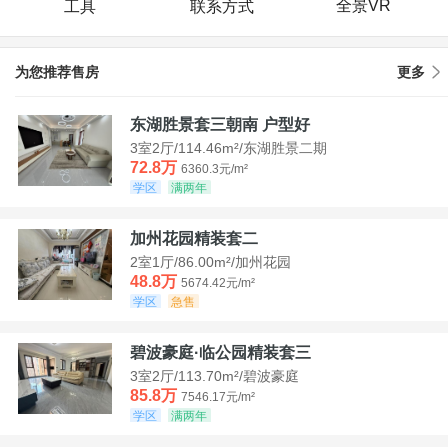
全景VR
工具
联系方式
为您推荐售房
更多
东湖胜景套三朝南 户型好
3室2厅/114.46m²/东湖胜景二期
72.8万
6360.3元/m²
学区
满两年
加州花园精装套二
2室1厅/86.00m²/加州花园
48.8万
5674.42元/m²
学区
急售
碧波豪庭·临公园精装套三
3室2厅/113.70m²/碧波豪庭
85.8万
7546.17元/m²
学区
满两年