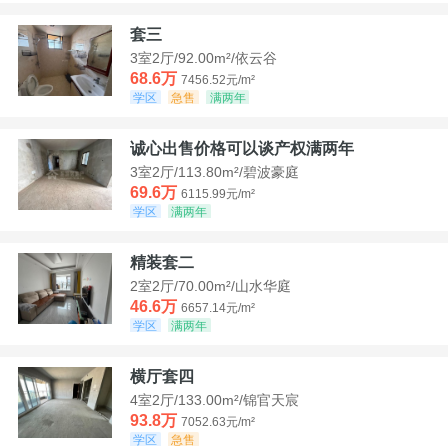
套三
3室2厅/92.00m²/依云谷
68.6万
7456.52元/m²
学区
急售
满两年
诚心出售价格可以谈产权满两年
3室2厅/113.80m²/碧波豪庭
69.6万
6115.99元/m²
学区
满两年
精装套二
2室2厅/70.00m²/山水华庭
46.6万
6657.14元/m²
学区
满两年
横厅套四
4室2厅/133.00m²/锦官天宸
93.8万
7052.63元/m²
学区
急售