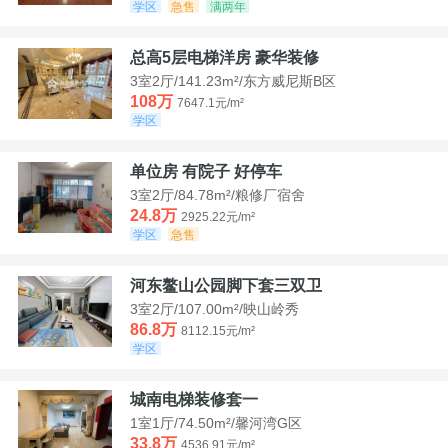
学区
急售
满两年
总高5层电梯洋房 豪华装修
3室2厅/141.23m²/东方威尼斯B区
108万
7647.1元/m²
学区
单位房 有院子 好停车
3室2厅/84.78m²/粮修厂宿舍
24.8万
2925.22元/m²
学区
急售
河东鳌山公园脚下套三双卫
3室2厅/107.00m²/映山岭秀
86.8万
8112.15元/m²
学区
城南电梯装修套一
1室1厅/74.50m²/馨河湾G区
33.8万
4536.91元/m²