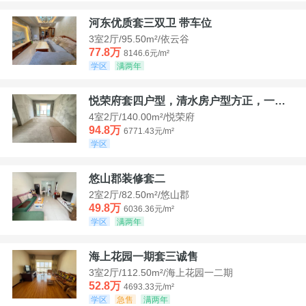
河东优质套三双卫 带车位
3室2厅/95.50m²/依云谷
77.8万
8146.6元/m²
学区
满两年
悦荣府套四户型，清水房户型方正，一口价94，8
4室2厅/140.00m²/悦荣府
94.8万
6771.43元/m²
学区
悠山郡装修套二
2室2厅/82.50m²/悠山郡
49.8万
6036.36元/m²
学区
满两年
海上花园一期套三诚售
3室2厅/112.50m²/海上花园一二期
52.8万
4693.33元/m²
学区
急售
满两年