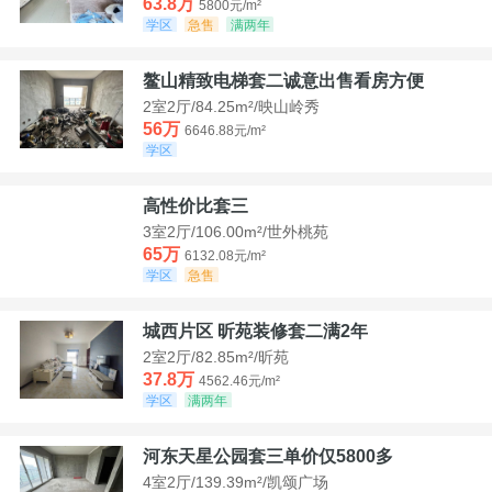
63.8万
5800元/m²
学区
急售
满两年
鳌山精致电梯套二诚意出售看房方便
2室2厅/84.25m²/映山岭秀
56万
6646.88元/m²
学区
高性价比套三
3室2厅/106.00m²/世外桃苑
65万
6132.08元/m²
学区
急售
城西片区 昕苑装修套二满2年
2室2厅/82.85m²/昕苑
37.8万
4562.46元/m²
学区
满两年
河东天星公园套三单价仅5800多
4室2厅/139.39m²/凯颂广场