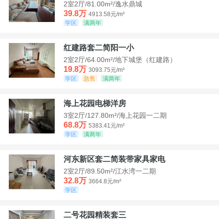
2室2厅/81.00m²/逸水鼎城
39.8万
4913.58元/m²
学区
满两年
红建路套二简阳一小
2室2厅/64.00m²/地下城堡（红建路）
19.8万
3093.75元/m²
学区
急售
满两年
海上花园电梯洋房
3室2厅/127.80m²/海上花园一二期
68.8万
5383.41元/m²
学区
满两年
河东新区套二简装带家具家电
2室2厅/89.50m²/江水湾一二期
32.8万
3664.8元/m²
学区
二号花园精装套三