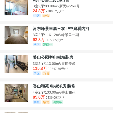
3室2厅/89.00m²/新民街264号
24.8万
2786.52元/m²
学区
急售
河东峰景里套三双卫中庭看内河
3室2厅/116.12m²/峰景里一期
93.8万
8077.85元/m²
学区
满两年
鳌山公园旁电梯精装房
3室2厅/113.00m²/喜悦美麓
115.8万
10247.79元/m²
学区
急售
香山和苑 电梯洋房 装修
4室2厅/133.00m²/香山和苑
85.6万
6436.09元/m²
学区
急售
满两年