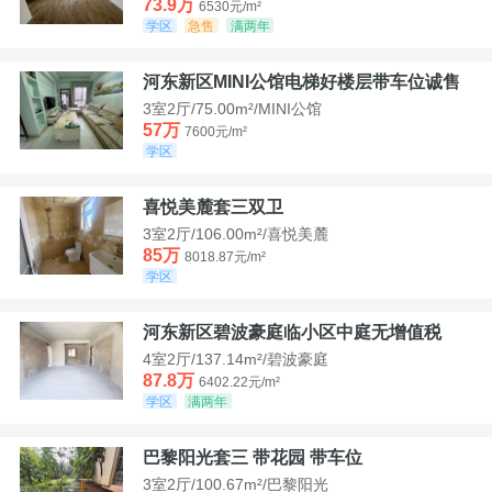
73.9万
6530元/m²
学区
急售
满两年
河东新区MINI公馆电梯好楼层带车位诚售
3室2厅/75.00m²/MINI公馆
57万
7600元/m²
学区
喜悦美麓套三双卫
3室2厅/106.00m²/喜悦美麓
85万
8018.87元/m²
学区
河东新区碧波豪庭临小区中庭无增值税
4室2厅/137.14m²/碧波豪庭
87.8万
6402.22元/m²
学区
满两年
巴黎阳光套三 带花园 带车位
3室2厅/100.67m²/巴黎阳光