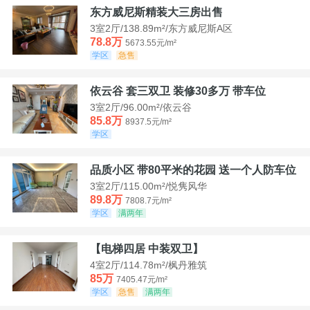
东方威尼斯精装大三房出售
3室2厅/138.89m²/东方威尼斯A区
78.8万
5673.55元/m²
学区
急售
依云谷 套三双卫 装修30多万 带车位
3室2厅/96.00m²/依云谷
85.8万
8937.5元/m²
学区
品质小区 带80平米的花园 送一个人防车位
3室2厅/115.00m²/悦隽风华
89.8万
7808.7元/m²
学区
满两年
【电梯四居 中装双卫】
4室2厅/114.78m²/枫丹雅筑
85万
7405.47元/m²
学区
急售
满两年