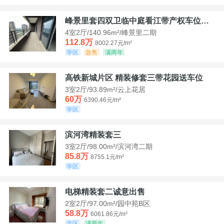
峰景里套四双卫临中庭看江带产权车位诚售
4室2厅/140.96m²/峰景里二期
112.8万
8002.27元/m²
学区
急售
满两年
高铁新城片区 精装修套三带花园送车位
3室2厅/93.89m²/云上花居
60万
6390.46元/m²
学区
滨河湾精装套三
3室2厅/98.00m²/滨河湾二期
85.8万
8755.1元/m²
学区
电梯精装套二诚意出售
2室2厅/97.00m²/园中苑B区
58.8万
6061.86元/m²
学区
满两年