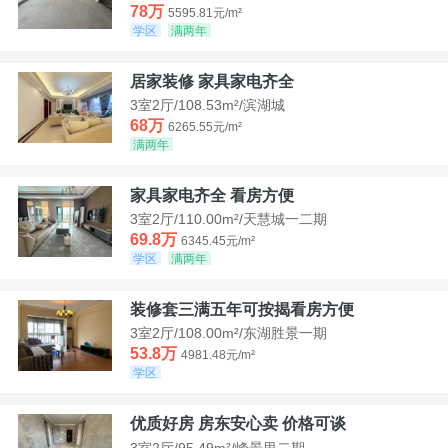
78万
5595.81元/m²
学区
满两年
居家装修 家具家电齐全
3室2厅/108.53m²/滨湖城
68万
6265.55元/m²
满两年
家具家电齐全 看房方便
3室2厅/110.00m²/天慧城一二期
69.8万
6345.45元/m²
学区
满两年
装修套三满五年可按揭看房方便
3室2厅/108.00m²/东湖胜景一期
53.8万
4981.48元/m²
学区
优质好房 房东安心卖 价格可谈
3室2厅/95.49m²/峰景里二期