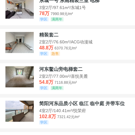
东城一号 东南精装三室 电梯
3室2厅/97.61m²/东城1号
78万
7990.98元/m²
学区
满两年
精装套二
2室2厅/76.60m²/ACG动漫城
48.8万
6370.76元/m²
学区
急售
河东鳌山旁电梯套二
2室2厅/77.00m²/喜悦美麓
54.8万
7116.88元/m²
学区
满两年
简阳河东品质小区 临江 临中庭 并带车位
4室2厅/140.41m²/悦荣府
102.8万
7321.42元/m²
学区