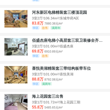
河东新区电梯精装套三楼顶花园
3室2厅/106.34m²/东城华府A区
83.8万
7880.38元/m²
学区
急售
满两年
佰盛杰座电梯小高层套三双卫装修全齐诚意出售
3室2厅/101.00m²/佰盛杰座
69.8万
6910.89元/m²
学区
急售
喜悦美湖精装套三带结构板带车位
3室2厅/101.00m²/喜悦美湖
88.8万
8792.08元/m²
学区
满两年
海上花园套三出售
3室1厅/101.72m²/海上花园三期
55.8万
5485.65元/m²