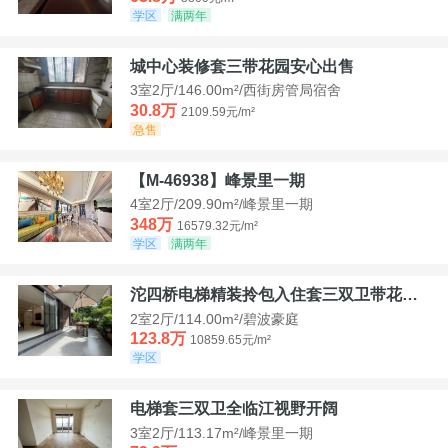
学区
满两年
城中心装修套三带花园安心出售
3室2厅/146.00m²/西街房管局宿舍
30.8万
2109.59元/m²
急售
【M-46938】峰景里一期
4室2厅/209.90m²/峰景里一期
348万
16579.32元/m²
学区
满两年
沱四桥电梯精装拎包入住套三双卫带花园40平米带车位
2室2厅/114.00m²/碧波豪庭
123.8万
10859.65元/m²
学区
电梯套三双卫全临江视野开阔
3室2厅/113.17m²/峰景里一期