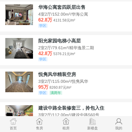
华海公寓套四跃层出售
4室2厅/152.00m²/华海公寓
62.8万
4131.58元/m²
学区
阳光家园电梯小高层
2室2厅/79.61m²/精华逸景二期
42.8万
5376.21元/m²
学区
悦隽风华精装空房
3室2厅/115.00m²/悦隽风华
95万
8260.87元/m²
学区
满两年
建设中路全装修套三，拎包入住
3室2厅/112.00m²/建设中路560号
35万
3125元/m²
学区
急售
首页
售房
租房
新楼盘
我的