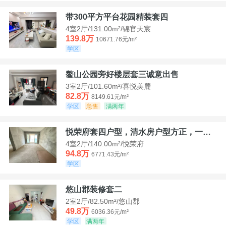
带300平方平台花园精装套四
4室2厅/131.00m²/锦官天宸
139.8万
10671.76元/m²
学区
鳌山公园旁好楼层套三诚意出售
3室2厅/101.60m²/喜悦美麓
82.8万
8149.61元/m²
学区
急售
满两年
悦荣府套四户型，清水房户型方正，一口价94，8
4室2厅/140.00m²/悦荣府
94.8万
6771.43元/m²
学区
悠山郡装修套二
2室2厅/82.50m²/悠山郡
49.8万
6036.36元/m²
学区
满两年