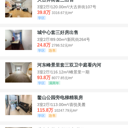
3室2厅/120.00m²/大古井街107号
39.8万
3316.67元/m²
学区
城中心套三好房出售
3室2厅/89.00m²/新民街264号
24.8万
2786.52元/m²
学区
急售
河东峰景里套三双卫中庭看内河
3室2厅/116.12m²/峰景里一期
93.8万
8077.85元/m²
学区
满两年
鳌山公园旁电梯精装房
3室2厅/113.00m²/喜悦美麓
115.8万
10247.79元/m²
学区
急售