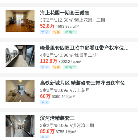
海上花园一期套三诚售
3室2厅/112.50m²/海上花园一二期
52.8万
4693.33元/m²
学区
急售
满两年
峰景里套四双卫临中庭看江带产权车位诚售
4室2厅/140.96m²/峰景里二期
112.8万
8002.27元/m²
学区
急售
满两年
高铁新城片区 精装修套三带花园送车位
3室2厅/93.89m²/云上花居
60万
6390.46元/m²
学区
滨河湾精装套三
3室2厅/98.00m²/滨河湾二期
85.8万
8755.1元/m²
学区