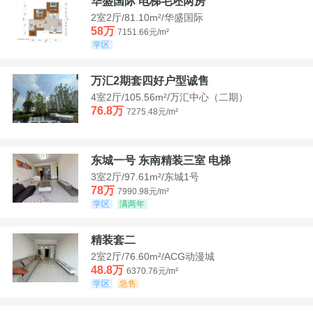
华盛国际 电梯毛坯两房
2室2厅/81.10m²/华盛国际
58万
7151.66元/m²
学区
万汇2期套四好户型诚售
4室2厅/105.56m²/万汇中心（二期）
76.8万
7275.48元/m²
东城一号 东南精装三室 电梯
3室2厅/97.61m²/东城1号
78万
7990.98元/m²
学区
满两年
精装套二
2室2厅/76.60m²/ACG动漫城
48.8万
6370.76元/m²
学区
急售