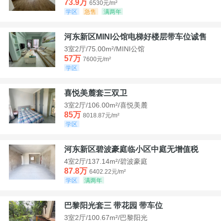
73.9万
6530元/m²
学区
急售
满两年
河东新区MINI公馆电梯好楼层带车位诚售
3室2厅/75.00m²/MINI公馆
57万
7600元/m²
学区
喜悦美麓套三双卫
3室2厅/106.00m²/喜悦美麓
85万
8018.87元/m²
学区
河东新区碧波豪庭临小区中庭无增值税
4室2厅/137.14m²/碧波豪庭
87.8万
6402.22元/m²
学区
满两年
巴黎阳光套三 带花园 带车位
3室2厅/100.67m²/巴黎阳光