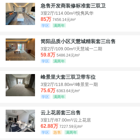
急售开发商装修标准套三双卫
3室2厅/114.00m²/悦隽风华
85万
7456.14元/m²
学区
满两年
简阳品质小区天慧城精装套三出售
3室2厅/109.00m²/天慧城一二期
59.8万
5486.24元/m²
学区
满两年
峰景里大套三双卫带车位
3室2厅/118.80m²/峰景里一期
75.6万
6363.64元/m²
学区
满两年
云上花居套三出售
3室1厅/87.00m²/云上花居
62.88万
7227.59元/m²
学区
急售
满两年