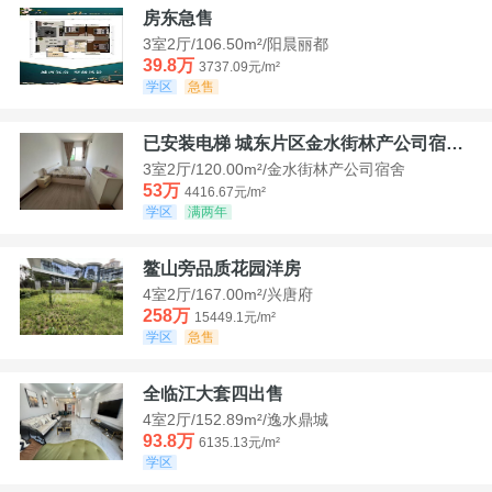
房东急售
3室2厅/106.50m²/阳晨丽都
39.8万
3737.09元/m²
学区
急售
已安装电梯 城东片区金水街林产公司宿舍套三可看江景
3室2厅/120.00m²/金水街林产公司宿舍
53万
4416.67元/m²
学区
满两年
鳌山旁品质花园洋房
4室2厅/167.00m²/兴唐府
258万
15449.1元/m²
学区
急售
全临江大套四出售
4室2厅/152.89m²/逸水鼎城
93.8万
6135.13元/m²
学区