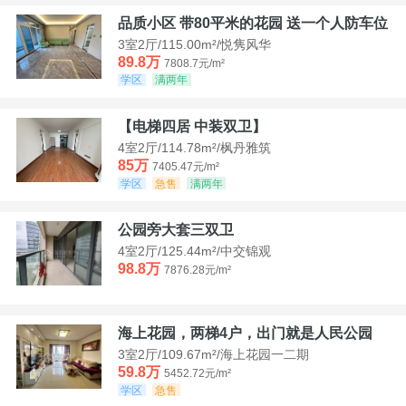
品质小区 带80平米的花园 送一个人防车位
3室2厅/115.00m²/悦隽风华
89.8万
7808.7元/m²
学区
满两年
【电梯四居 中装双卫】
4室2厅/114.78m²/枫丹雅筑
85万
7405.47元/m²
学区
急售
满两年
公园旁大套三双卫
4室2厅/125.44m²/中交锦观
98.8万
7876.28元/m²
海上花园，两梯4户，出门就是人民公园
3室2厅/109.67m²/海上花园一二期
59.8万
5452.72元/m²
学区
急售