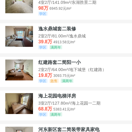
4室2厅/141.09m²/东湖胜景二期
98万
6945.92元/m²
学区
逸水鼎城套二装修
2室2厅/81.00m²/逸水鼎城
39.8万
4913.58元/m²
学区
满两年
红建路套二简阳一小
2室2厅/64.00m²/地下城堡（红建路）
19.8万
3093.75元/m²
学区
急售
满两年
海上花园电梯洋房
3室2厅/127.80m²/海上花园一二期
68.8万
5383.41元/m²
学区
满两年
河东新区套二简装带家具家电