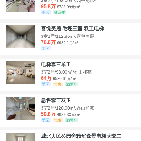
3室2厅/109.00m²/园中苑B区
95.8万
8788.99元/m²
学区
满两年
喜悦美麓 毛坯三室 双卫电梯
3室2厅/112.86m²/喜悦美麓
78.8万
6982.1元/m²
学区
电梯套三单卫
3室2厅/98.00m²/香山和苑
64万
6530.61元/m²
学区
急售
满两年
急售套三双卫
3室2厅/120.00m²/香山和苑
59.8万
4983.33元/m²
学区
急售
满两年
城北人民公园旁精华逸景电梯大套二