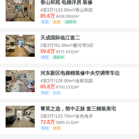
香山和苑 电梯洋房 装修
4室2厅/133.00m²/香山和苑
85.6万
6436.09元/m²
学区
急售
满两年
天成国际临江套二
2室2厅/91.00m²/馨河湾G区
59.8万
6571.43元/m²
学区
满两年
河东新区电梯精装修中央空调带车位
4室2厅/128.00m²/金财花园
85.8万
6703.13元/m²
学区
全款
菁英之选，简中正脉 套三精装美宅
3室2厅/123.70m²/金色海岸
72.8万
5885.21元/m²
学区
急售