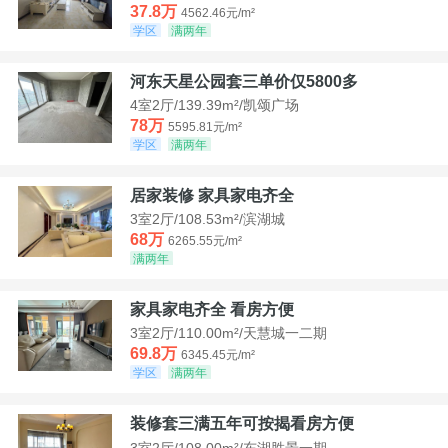
37.8万
4562.46元/m²
学区
满两年
河东天星公园套三单价仅5800多
4室2厅/139.39m²/凯颂广场
78万
5595.81元/m²
学区
满两年
居家装修 家具家电齐全
3室2厅/108.53m²/滨湖城
68万
6265.55元/m²
满两年
家具家电齐全 看房方便
3室2厅/110.00m²/天慧城一二期
69.8万
6345.45元/m²
学区
满两年
装修套三满五年可按揭看房方便
3室2厅/108.00m²/东湖胜景一期