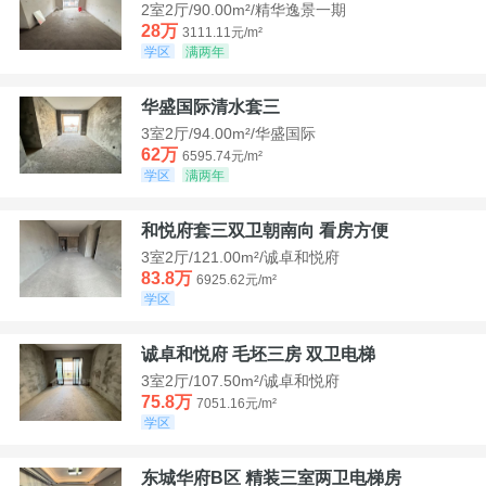
2室2厅/90.00m²/精华逸景一期
28万
3111.11元/m²
学区
满两年
华盛国际清水套三
3室2厅/94.00m²/华盛国际
62万
6595.74元/m²
学区
满两年
和悦府套三双卫朝南向 看房方便
3室2厅/121.00m²/诚卓和悦府
83.8万
6925.62元/m²
学区
诚卓和悦府 毛坯三房 双卫电梯
3室2厅/107.50m²/诚卓和悦府
75.8万
7051.16元/m²
学区
东城华府B区 精装三室两卫电梯房