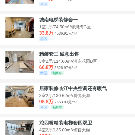
学区
城南电梯装修套一
1室1厅/74.50m²/馨河湾G区
33.8万
4536.91元/m²
学区
精装套三 诚意出售
3室2厅/114.60m²/河东花园B区
66.8万
5828.97元/m²
学区
满两年
居家装修临江中央空调还有暖气
3室2厅/130.62m²/喜悦美湖
98.8万
7563.93元/m²
学区
满两年
沱四桥精装电梯套四双卫
4室2厅/135.00m²/锦官天樾