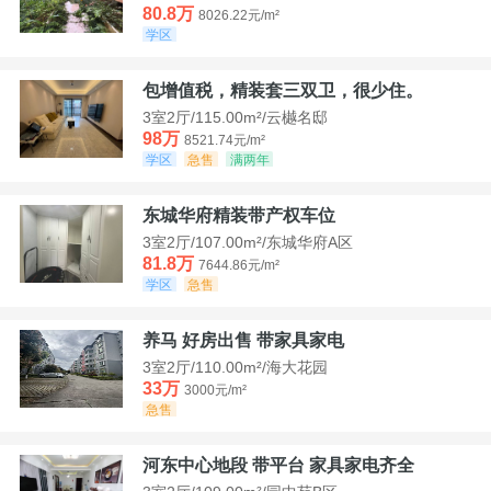
80.8万
8026.22元/m²
学区
包增值税，精装套三双卫，很少住。
3室2厅/115.00m²/云樾名邸
98万
8521.74元/m²
学区
急售
满两年
东城华府精装带产权车位
3室2厅/107.00m²/东城华府A区
81.8万
7644.86元/m²
学区
急售
养马 好房出售 带家具家电
3室2厅/110.00m²/海大花园
33万
3000元/m²
急售
河东中心地段 带平台 家具家电齐全