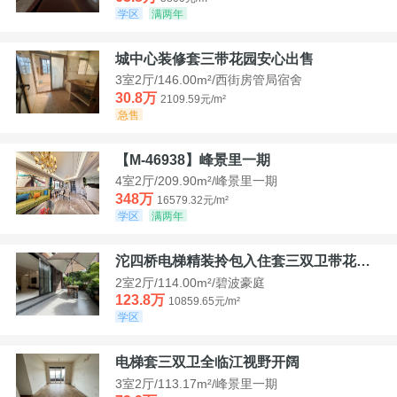
学区
满两年
城中心装修套三带花园安心出售
3室2厅/146.00m²/西街房管局宿舍
30.8万
2109.59元/m²
急售
【M-46938】峰景里一期
4室2厅/209.90m²/峰景里一期
348万
16579.32元/m²
学区
满两年
沱四桥电梯精装拎包入住套三双卫带花园40平米带车位
2室2厅/114.00m²/碧波豪庭
123.8万
10859.65元/m²
学区
电梯套三双卫全临江视野开阔
3室2厅/113.17m²/峰景里一期