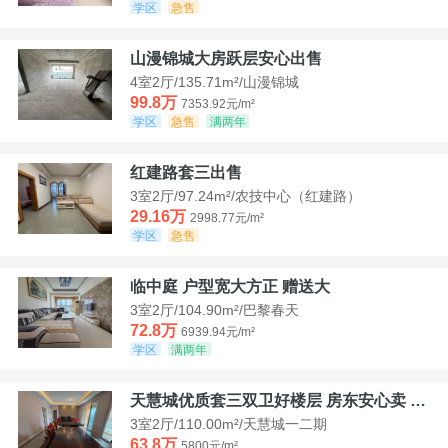
学区
急售
山漫锦城大房跃层安心出售
4室2厅/135.71m²/山漫锦城
99.8万
7353.92元/m²
学区
急售
满两年
红建路套三出售
3室2厅/97.24m²/农技中心（红建路）
29.16万
2998.77元/m²
学区
急售
临中庭 户型宽大方正 赠送大
3室2厅/104.90m²/巴黎春天
72.8万
6939.94元/m²
学区
满两年
天慧城优质套三双卫好楼层 房东安心卖 价格好谈
3室2厅/110.00m²/天慧城一二期
63.8万
5800元/m²