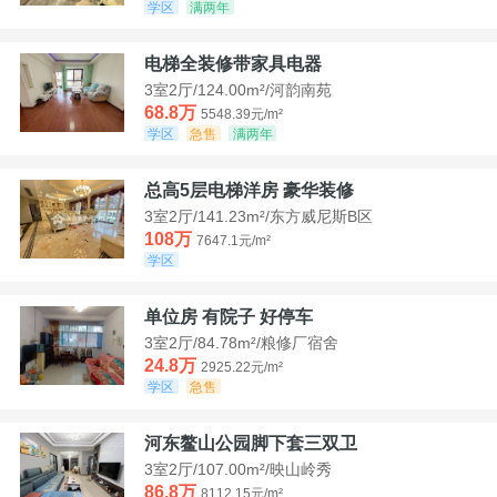
学区
满两年
电梯全装修带家具电器
3室2厅/124.00m²/河韵南苑
68.8万
5548.39元/m²
学区
急售
满两年
总高5层电梯洋房 豪华装修
3室2厅/141.23m²/东方威尼斯B区
108万
7647.1元/m²
学区
单位房 有院子 好停车
3室2厅/84.78m²/粮修厂宿舍
24.8万
2925.22元/m²
学区
急售
河东鳌山公园脚下套三双卫
3室2厅/107.00m²/映山岭秀
86.8万
8112.15元/m²