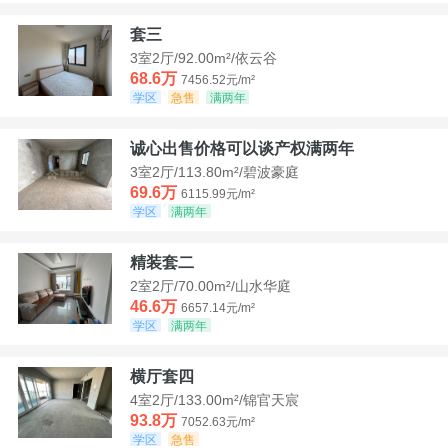
套三
3室2厅/92.00m²/依云谷
68.6万
7456.52元/m²
学区
急售
满两年
诚心出售价格可以谈产权满两年
3室2厅/113.80m²/碧波豪庭
69.6万
6115.99元/m²
学区
满两年
精装套二
2室2厅/70.00m²/山水华庭
46.6万
6657.14元/m²
学区
满两年
横厅套四
4室2厅/133.00m²/锦官天宸
93.8万
7052.63元/m²
学区
急售