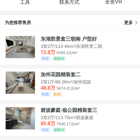
全景VR
工具
联系方式
为您推荐售房
更多
东湖胜景套三朝南 户型好
3室2厅/114.46m²/东湖胜景二期
72.8万
6360.3元/m²
学区
满两年
加州花园精装套二
2室1厅/86.00m²/加州花园
48.8万
5674.42元/m²
学区
急售
碧波豪庭·临公园精装套三
3室2厅/113.70m²/碧波豪庭
85.8万
7546.17元/m²
学区
满两年