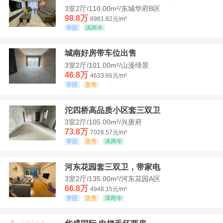
3室2厅/110.00m²/东城华府B区
98.8万
8981.82元/m²
学区
满两年
城南好房带车位出售
3室2厅/101.00m²/山漫缔景
46.8万
4633.66元/m²
学区
急售
沱四桥高品质小区套三双卫
3室2厅/105.00m²/兴唐府
73.8万
7028.57元/m²
学区
急售
满两年
河东花园套三双卫，带家电
3室2厅/135.00m²/河东花园A区
66.8万
4948.15元/m²
学区
急售
满两年