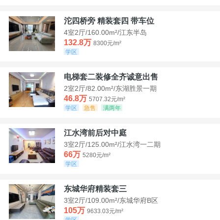
沱四桥旁 精装套四 带车位
4室2厅/160.00m²/江东半岛
132.8万
8300元/m²
学区
电梯套二装修全齐诚意出售
2室2厅/82.00m²/东湖胜景一期
46.8万
5707.32元/m²
学区
急售
满两年
江水湾前后对中庭
3室2厅/125.00m²/江水湾一二期
66万
5280元/m²
学区
东城华府精装套三
3室2厅/109.00m²/东城华府B区
105万
9633.03元/m²
学区