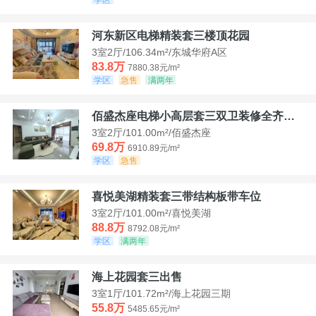
河东新区电梯精装套三楼顶花园
3室2厅/106.34m²/东城华府A区
83.8万
7880.38元/m²
学区
急售
满两年
佰盛杰座电梯小高层套三双卫装修全齐诚意出售
3室2厅/101.00m²/佰盛杰座
69.8万
6910.89元/m²
学区
急售
喜悦美湖精装套三带结构板带车位
3室2厅/101.00m²/喜悦美湖
88.8万
8792.08元/m²
学区
满两年
海上花园套三出售
3室1厅/101.72m²/海上花园三期
55.8万
5485.65元/m²