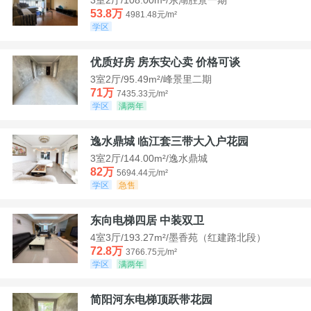
53.8万
4981.48元/m²
学区
优质好房 房东安心卖 价格可谈
3室2厅/95.49m²/峰景里二期
71万
7435.33元/m²
学区
满两年
逸水鼎城 临江套三带大入户花园
3室2厅/144.00m²/逸水鼎城
82万
5694.44元/m²
学区
急售
东向电梯四居 中装双卫
4室3厅/193.27m²/墨香苑（红建路北段）
72.8万
3766.75元/m²
学区
满两年
简阳河东电梯顶跃带花园