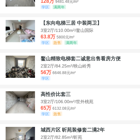
128万
9481.48元/m²
学区
满两年
【东向电梯三居 中装两卫】
3室2厅/110.00m²/鳌山国际
63.8万
5800元/m²
学区
急售
满两年
鳌山精致电梯套二诚意出售看房方便
2室2厅/84.25m²/映山岭秀
56万
6646.88元/m²
学区
高性价比套三
3室2厅/106.00m²/世外桃苑
65万
6132.08元/m²
学区
急售
城西片区 昕苑装修套二满2年
2室2厅/82.85m²/昕苑