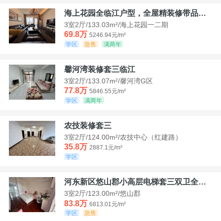
海上花园全临江户型，全屋精装修带品牌家具家电，诚意出售！
3室2厅/133.03m²/海上花园一二期
69.8万
5246.94元/m²
学区
急售
满两年
馨河湾装修套三临江
3室2厅/133.07m²/馨河湾G区
77.8万
5846.55元/m²
学区
满两年
农技装修套三
3室2厅/124.00m²/农技中心（红建路）
35.8万
2887.1元/m²
学区
河东新区悠山郡小高层电梯套三双卫全装带家具家电
3室2厅/123.00m²/悠山郡
83.8万
6813.01元/m²
学区
急售