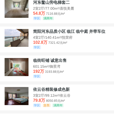
河东鳌山旁电梯套二
2室2厅/77.00m²/喜悦美麓
54.8万
7116.88元/m²
学区
满两年
简阳河东品质小区 临江 临中庭 并带车位
4室2厅/140.41m²/悦荣府
102.8万
7321.42元/m²
学区
临街旺铺 诚意出售
601.15m²/御景湾
192万
3193.88元/m²
学区
依云谷精装修成色新
3室2厅/99.12m²/依云谷
79.8万
8050.85元/m²
学区
急售
满两年