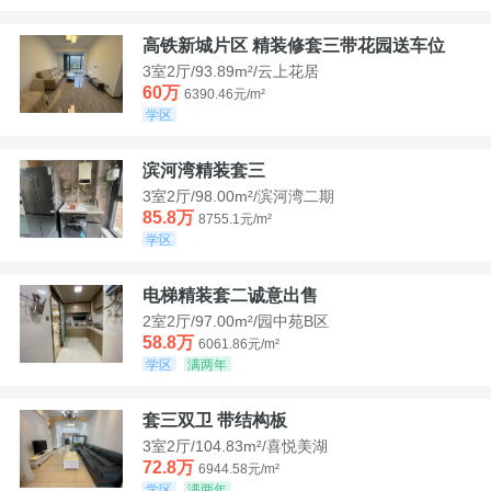
高铁新城片区 精装修套三带花园送车位
3室2厅/93.89m²/云上花居
60万
6390.46元/m²
学区
滨河湾精装套三
3室2厅/98.00m²/滨河湾二期
85.8万
8755.1元/m²
学区
电梯精装套二诚意出售
2室2厅/97.00m²/园中苑B区
58.8万
6061.86元/m²
学区
满两年
套三双卫 带结构板
3室2厅/104.83m²/喜悦美湖
72.8万
6944.58元/m²
学区
满两年