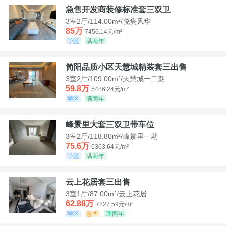
急售开发商装修标准套三双卫
3室2厅/114.00m²/悦隽风华
85万
7456.14元/m²
学区
满两年
简阳品质小区天慧城精装套三出售
3室2厅/109.00m²/天慧城一二期
59.8万
5486.24元/m²
学区
满两年
峰景里大套三双卫带车位
3室2厅/118.80m²/峰景里一期
75.6万
6363.64元/m²
学区
满两年
云上花居套三出售
3室1厅/87.00m²/云上花居
62.88万
7227.59元/m²
学区
急售
满两年