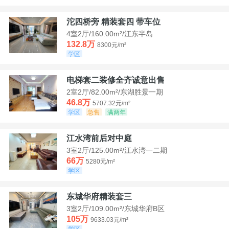
沱四桥旁 精装套四 带车位
4室2厅/160.00m²/江东半岛
132.8万
8300元/m²
学区
电梯套二装修全齐诚意出售
2室2厅/82.00m²/东湖胜景一期
46.8万
5707.32元/m²
学区
急售
满两年
江水湾前后对中庭
3室2厅/125.00m²/江水湾一二期
66万
5280元/m²
学区
东城华府精装套三
3室2厅/109.00m²/东城华府B区
105万
9633.03元/m²
学区