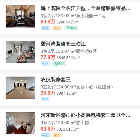
海上花园全临江户型，全屋精装修带品牌家具家电，诚意出售！
3室2厅/133.03m²/海上花园一二期
69.8万
5246.94元/m²
学区
急售
满两年
馨河湾装修套三临江
3室2厅/133.07m²/馨河湾G区
77.8万
5846.55元/m²
学区
满两年
农技装修套三
3室2厅/124.00m²/农技中心（红建路）
35.8万
2887.1元/m²
学区
河东新区悠山郡小高层电梯套三双卫全装带家具家电
3室2厅/123.00m²/悠山郡
83.8万
6813.01元/m²
学区
急售