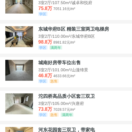
3室2厅/107.50m²/诚卓和悦府
75.8万
7051.16元/m²
学区
东城华府B区 精装三室两卫电梯房
3室2厅/110.00m²/东城华府B区
98.8万
8981.82元/m²
学区
满两年
城南好房带车位出售
3室2厅/101.00m²/山漫缔景
46.8万
4633.66元/m²
学区
急售
沱四桥高品质小区套三双卫
3室2厅/105.00m²/兴唐府
73.8万
7028.57元/m²
学区
急售
满两年
河东花园套三双卫，带家电