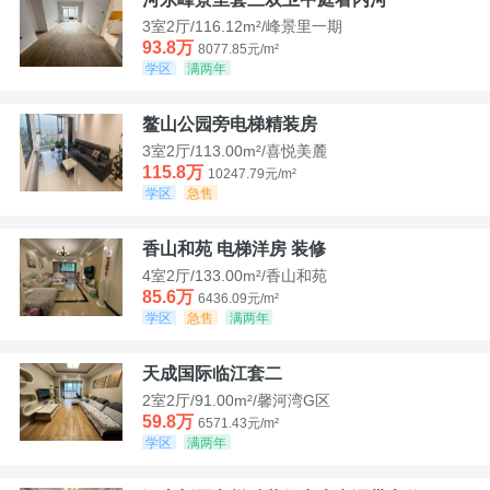
3室2厅/116.12m²/峰景里一期
93.8万
8077.85元/m²
学区
满两年
鳌山公园旁电梯精装房
3室2厅/113.00m²/喜悦美麓
115.8万
10247.79元/m²
学区
急售
香山和苑 电梯洋房 装修
4室2厅/133.00m²/香山和苑
85.6万
6436.09元/m²
学区
急售
满两年
天成国际临江套二
2室2厅/91.00m²/馨河湾G区
59.8万
6571.43元/m²
学区
满两年