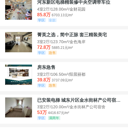
河东新区电梯精装修中央空调带车位
4室2厅/128.00m²/金财花园
85.8万
6703.13元/m²
学区
全款
菁英之选，简中正脉 套三精装美宅
3室2厅/123.70m²/金色海岸
72.8万
5885.21元/m²
学区
急售
房东急售
3室2厅/106.50m²/阳晨丽都
39.8万
3737.09元/m²
学区
急售
已安装电梯 城东片区金水街林产公司宿舍套三可看江景
3室2厅/120.00m²/金水街林产公司宿舍
53万
4416.67元/m²
学区
满两年