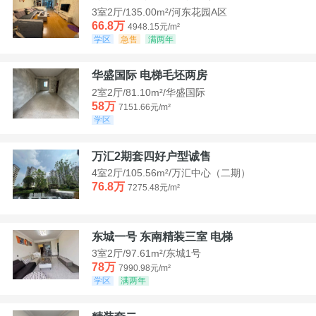
3室2厅/135.00m²/河东花园A区
66.8万
4948.15元/m²
学区
急售
满两年
华盛国际 电梯毛坯两房
2室2厅/81.10m²/华盛国际
58万
7151.66元/m²
学区
万汇2期套四好户型诚售
4室2厅/105.56m²/万汇中心（二期）
76.8万
7275.48元/m²
东城一号 东南精装三室 电梯
3室2厅/97.61m²/东城1号
78万
7990.98元/m²
学区
满两年