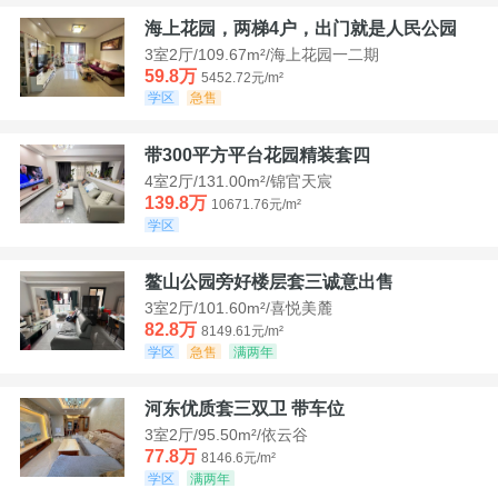
海上花园，两梯4户，出门就是人民公园
3室2厅/109.67m²/海上花园一二期
59.8万
5452.72元/m²
学区
急售
带300平方平台花园精装套四
4室2厅/131.00m²/锦官天宸
139.8万
10671.76元/m²
学区
鳌山公园旁好楼层套三诚意出售
3室2厅/101.60m²/喜悦美麓
82.8万
8149.61元/m²
学区
急售
满两年
河东优质套三双卫 带车位
3室2厅/95.50m²/依云谷
77.8万
8146.6元/m²
学区
满两年