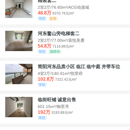
精装套二
2室2厅/76.60m²/ACG动漫城
48.8万
6370.76元/m²
学区
急售
河东鳌山旁电梯套二
2室2厅/77.00m²/喜悦美麓
54.8万
7116.88元/m²
学区
满两年
简阳河东品质小区 临江 临中庭 并带车位
4室2厅/140.41m²/悦荣府
102.8万
7321.42元/m²
学区
临街旺铺 诚意出售
601.15m²/御景湾
192万
3193.88元/m²
学区