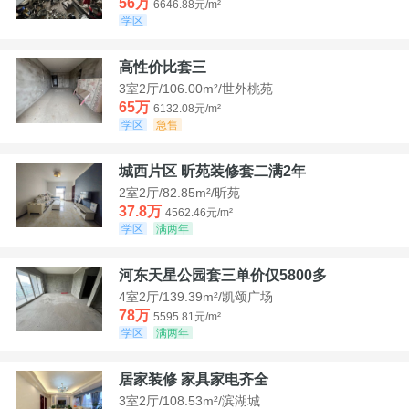
56万
6646.88元/m²
学区
高性价比套三
3室2厅/106.00m²/世外桃苑
65万
6132.08元/m²
学区
急售
城西片区 昕苑装修套二满2年
2室2厅/82.85m²/昕苑
37.8万
4562.46元/m²
学区
满两年
河东天星公园套三单价仅5800多
4室2厅/139.39m²/凯颂广场
78万
5595.81元/m²
学区
满两年
居家装修 家具家电齐全
3室2厅/108.53m²/滨湖城