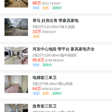
98万
8521.74元/m²
学区
急售
满两年
养马 好房出售 带家具家电
3室2厅/110.00m²/海大花园
33万
3000元/m²
急售
河东中心地段 带平台 家具家电齐全
3室2厅/109.00m²/园中苑B区
95.8万
8788.99元/m²
学区
满两年
电梯套三单卫
3室2厅/98.00m²/香山和苑
64万
6530.61元/m²
学区
急售
满两年
急售套三双卫