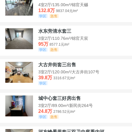
4室2厅/135.00m²/锦官天樾
132.8万
9837.04元/m²
学区
急售
水东旁清水套三
3室2厅/110.76m²/锦官天宸
95万
8577.1元/m²
学区
急售
大古井街套三出售
3室2厅/120.00m²/大古井街107号
39.8万
3316.67元/m²
学区
城中心套三好房出售
3室2厅/89.00m²/新民街264号
24.8万
2786.52元/m²
学区
急售
河东峰景里套三双卫中庭看内河