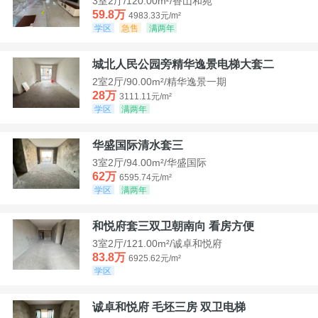
3室2厅/120.00m²/香山和苑
59.8万
4983.33元/m²
学区
急售
满两年
城北人民公园旁精华逸景电梯大套二
2室2厅/90.00m²/精华逸景一期
28万
3111.11元/m²
学区
满两年
华盛国际清水套三
3室2厅/94.00m²/华盛国际
62万
6595.74元/m²
学区
满两年
和悦府套三双卫朝南向 看房方便
3室2厅/121.00m²/诚卓和悦府
83.8万
6925.62元/m²
学区
诚卓和悦府 毛坯三房 双卫电梯