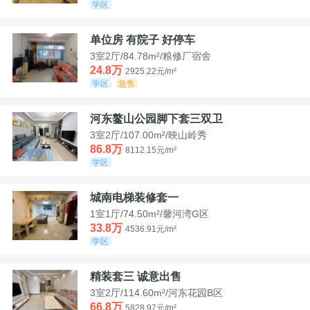
学区
单位房 有院子 好停车
3室2厅/84.78m²/粮修厂宿舍
24.8万
2925.22元/m²
学区
急售
河东鳌山公园脚下套三双卫
3室2厅/107.00m²/映山岭秀
86.8万
8112.15元/m²
学区
城南电梯装修套一
1室1厅/74.50m²/馨河湾G区
33.8万
4536.91元/m²
学区
精装套三 诚意出售
3室2厅/114.60m²/河东花园B区
66.8万
5828.97元/m²