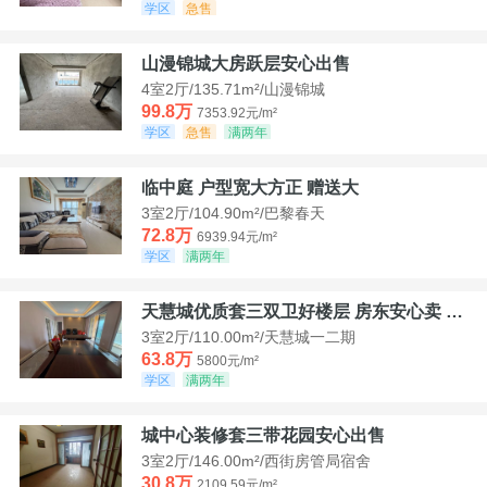
学区
急售
山漫锦城大房跃层安心出售
4室2厅/135.71m²/山漫锦城
99.8万
7353.92元/m²
学区
急售
满两年
临中庭 户型宽大方正 赠送大
3室2厅/104.90m²/巴黎春天
72.8万
6939.94元/m²
学区
满两年
天慧城优质套三双卫好楼层 房东安心卖 价格好谈
3室2厅/110.00m²/天慧城一二期
63.8万
5800元/m²
学区
满两年
城中心装修套三带花园安心出售
3室2厅/146.00m²/西街房管局宿舍
30.8万
2109.59元/m²