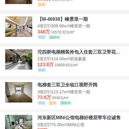
急售
【M-46938】峰景里一期
4室2厅/209.90m²/峰景里一期
348万
16579.32元/m²
学区
满两年
沱四桥电梯精装拎包入住套三双卫带花园40平米带车位
2室2厅/114.00m²/碧波豪庭
123.8万
10859.65元/m²
学区
电梯套三双卫全临江视野开阔
3室2厅/113.17m²/峰景里一期
73.9万
6530元/m²
学区
急售
满两年
河东新区MINI公馆电梯好楼层带车位诚售
3室2厅/75.00m²/MINI公馆