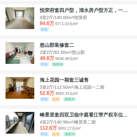
悦荣府套四户型，清水房户型方正，一口价94，8
4室2厅/140.00m²/悦荣府
94.8万
6771.43元/m²
学区
悠山郡装修套二
2室2厅/82.50m²/悠山郡
49.8万
6036.36元/m²
学区
满两年
海上花园一期套三诚售
3室2厅/112.50m²/海上花园一二期
52.8万
4693.33元/m²
学区
急售
满两年
峰景里套四双卫临中庭看江带产权车位诚售
4室2厅/140.96m²/峰景里二期
112.8万
8002.27元/m²
学区
急售
满两年