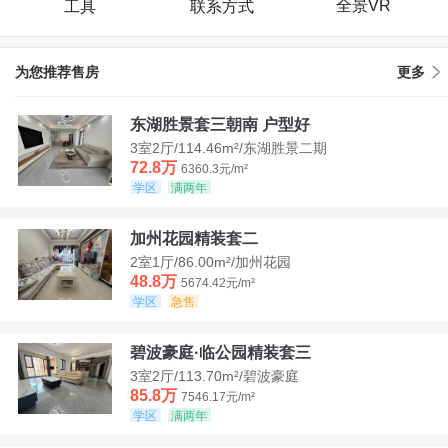
全景VR
工具
联系方式
为您推荐售房
更多
东湖胜景套三朝南 户型好
3室2厅/114.46m²/东湖胜景二期
72.8万
6360.3元/m²
学区
满两年
加州花园精装套二
2室1厅/86.00m²/加州花园
48.8万
5674.42元/m²
学区
急售
碧波豪庭·临公园精装套三
3室2厅/113.70m²/碧波豪庭
85.8万
7546.17元/m²
学区
满两年