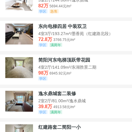
82万
5694.44元/m²
学区
急售
东向电梯四居 中装双卫
4室3厅/193.27m²/墨香苑（红建路北段）
72.8万
3766.75元/m²
学区
满两年
简阳河东电梯顶跃带花园
4室2厅/141.09m²/东湖胜景二期
98万
6945.92元/m²
学区
逸水鼎城套二装修
2室2厅/81.00m²/逸水鼎城
39.8万
4913.58元/m²
学区
满两年
红建路套二简阳一小