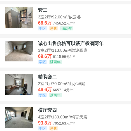
套三
3室2厅/92.00m²/依云谷
68.6万
7456.52元/m²
学区
急售
满两年
诚心出售价格可以谈产权满两年
3室2厅/113.80m²/碧波豪庭
69.6万
6115.99元/m²
学区
满两年
精装套二
2室2厅/70.00m²/山水华庭
46.6万
6657.14元/m²
学区
满两年
横厅套四
4室2厅/133.00m²/锦官天宸
93.8万
7052.63元/m²
学区
急售