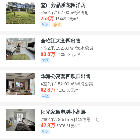
鳌山旁品质花园洋房
4室2厅/167.00m²/兴唐府
258万
15449.1元/m²
学区
急售
全临江大套四出售
4室2厅/152.89m²/逸水鼎城
93.8万
6135.13元/m²
学区
华海公寓套四跃层出售
4室2厅/152.00m²/华海公寓
62.8万
4131.58元/m²
学区
阳光家园电梯小高层
2室2厅/79.61m²/精华逸景二期
42.8万
5376.21元/m²
学区