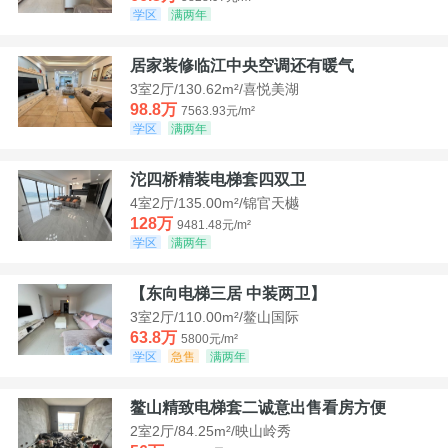
学区
满两年
居家装修临江中央空调还有暖气
3室2厅/130.62m²/喜悦美湖
98.8万
7563.93元/m²
学区
满两年
沱四桥精装电梯套四双卫
4室2厅/135.00m²/锦官天樾
128万
9481.48元/m²
学区
满两年
【东向电梯三居 中装两卫】
3室2厅/110.00m²/鳌山国际
63.8万
5800元/m²
学区
急售
满两年
鳌山精致电梯套二诚意出售看房方便
2室2厅/84.25m²/映山岭秀