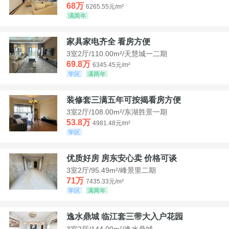
68万
6265.55元/m²
满两年
家具家电齐全 看房方便
3室2厅/110.00m²/天慧城一二期
69.8万
6345.45元/m²
学区
满两年
装修套三满五年可按揭看房方便
3室2厅/108.00m²/东湖胜景一期
53.8万
4981.48元/m²
学区
优质好房 房东安心卖 价格可谈
3室2厅/95.49m²/峰景里二期
71万
7435.33元/m²
学区
满两年
逸水鼎城 临江套三带大入户花园
3室2厅/144.00m²/逸水鼎城