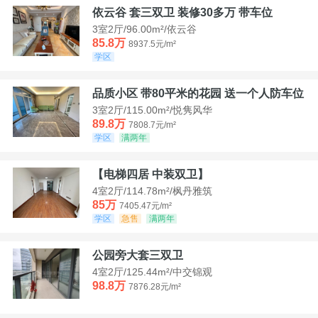
依云谷 套三双卫 装修30多万 带车位
3室2厅/96.00m²/依云谷
85.8万
8937.5元/m²
学区
品质小区 带80平米的花园 送一个人防车位
3室2厅/115.00m²/悦隽风华
89.8万
7808.7元/m²
学区
满两年
【电梯四居 中装双卫】
4室2厅/114.78m²/枫丹雅筑
85万
7405.47元/m²
学区
急售
满两年
公园旁大套三双卫
4室2厅/125.44m²/中交锦观
98.8万
7876.28元/m²