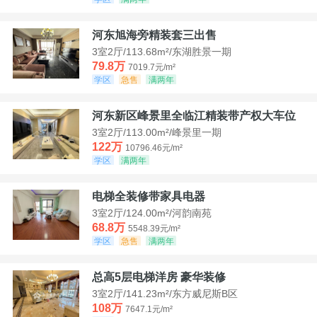
河东旭海旁精装套三出售
3室2厅/113.68m²/东湖胜景一期
79.8万
7019.7元/m²
学区
急售
满两年
河东新区峰景里全临江精装带产权大车位
3室2厅/113.00m²/峰景里一期
122万
10796.46元/m²
学区
满两年
电梯全装修带家具电器
3室2厅/124.00m²/河韵南苑
68.8万
5548.39元/m²
学区
急售
满两年
总高5层电梯洋房 豪华装修
3室2厅/141.23m²/东方威尼斯B区
108万
7647.1元/m²