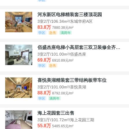
河东新区电梯精装套三楼顶花园
3室2厅/106.34m²/东城华府A区
83.8万
7880.38元/m²
学区
急售
满两年
佰盛杰座电梯小高层套三双卫装修全齐诚意出售
3室2厅/101.00m²/佰盛杰座
69.8万
6910.89元/m²
学区
急售
喜悦美湖精装套三带结构板带车位
3室2厅/101.00m²/喜悦美湖
88.8万
8792.08元/m²
学区
满两年
海上花园套三出售
3室1厅/101.72m²/海上花园三期
55.8万
5485.65元/m²