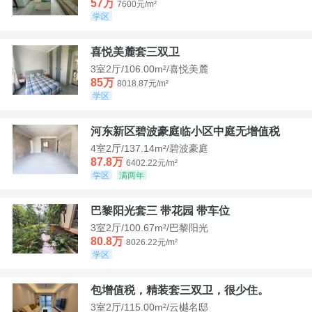
57万
7600元/m²
学区
喜悦美麓套三双卫
3室2厅/106.00m²/喜悦美麓
85万
8018.87元/m²
学区
河东新区碧波豪庭临小区中庭无增值税
4室2厅/137.14m²/碧波豪庭
87.8万
6402.22元/m²
学区
满两年
巴黎阳光套三 带花园 带车位
3室2厅/100.67m²/巴黎阳光
80.8万
8026.22元/m²
学区
包增值税，精装套三双卫，很少住。
3室2厅/115.00m²/云樾名邸