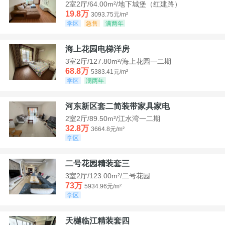
2室2厅/64.00m²/地下城堡（红建路）
19.8万
3093.75元/m²
学区
急售
满两年
海上花园电梯洋房
3室2厅/127.80m²/海上花园一二期
68.8万
5383.41元/m²
学区
满两年
河东新区套二简装带家具家电
2室2厅/89.50m²/江水湾一二期
32.8万
3664.8元/m²
学区
二号花园精装套三
3室2厅/123.00m²/二号花园
73万
5934.96元/m²
学区
天樾临江精装套四