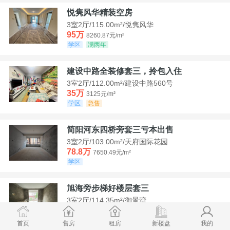
悦隽风华精装空房
3室2厅/115.00m²/悦隽风华
95万
8260.87元/m²
学区
满两年
建设中路全装修套三，拎包入住
3室2厅/112.00m²/建设中路560号
35万
3125元/m²
学区
急售
简阳河东四桥旁套三亏本出售
3室2厅/103.00m²/天府国际花园
78.8万
7650.49元/m²
学区
旭海旁步梯好楼层套三
3室2厅/114.35m²/御景湾
52万
4547.44元/m²
学区
急售
首页
售房
租房
新楼盘
我的