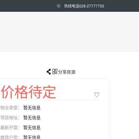
热线电话028-27777755


分享房源
价格待定

物业类型：
暂无信息
项目地址：
暂无信息
最新开盘：
暂无信息
楼盘户型：
暂无信息