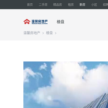
首页
二手房
精品房
租房
新房
小区
招
楼盘
温馨房地产
>
楼盘
>