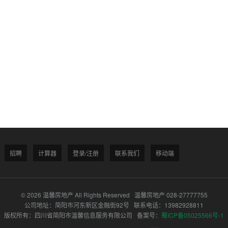
招聘
计算器
登录/注册
联系我们
移动端
© 2026 温馨房地产 All Rights Reserved 温馨房地产 028-27777755
公司地址：简阳市河东新区金融街92号 联系电话：13982928811
版权所有：四川省简阳市温馨信息服务有限公司 备案号：
蜀ICP备05025566号-1