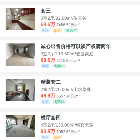
套三
3室2厅/92.00m²/依云谷
68.6万
7456.52元/m²
学区
急售
满两年
诚心出售价格可以谈产权满两年
3室2厅/113.80m²/碧波豪庭
69.6万
6115.99元/m²
学区
满两年
精装套二
2室2厅/70.00m²/山水华庭
46.6万
6657.14元/m²
学区
满两年
横厅套四
4室2厅/133.00m²/锦官天宸
93.8万
7052.63元/m²
学区
急售