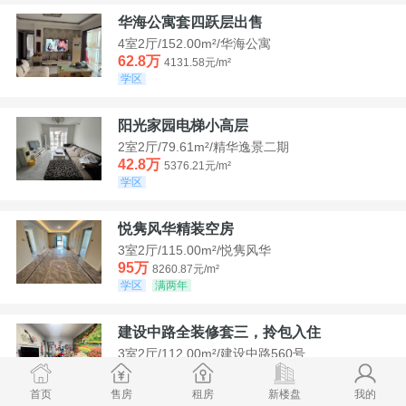
华海公寓套四跃层出售
4室2厅/152.00m²/华海公寓
62.8万
4131.58元/m²
学区
阳光家园电梯小高层
2室2厅/79.61m²/精华逸景二期
42.8万
5376.21元/m²
学区
悦隽风华精装空房
3室2厅/115.00m²/悦隽风华
95万
8260.87元/m²
学区
满两年
建设中路全装修套三，拎包入住
3室2厅/112.00m²/建设中路560号
35万
3125元/m²
学区
急售
首页
售房
租房
新楼盘
我的