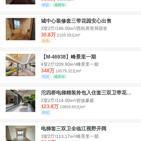
学区
满两年
城中心装修套三带花园安心出售
3室2厅/146.00m²/西街房管局宿舍
30.8万
2109.59元/m²
急售
【M-46938】峰景里一期
4室2厅/209.90m²/峰景里一期
348万
16579.32元/m²
学区
满两年
沱四桥电梯精装拎包入住套三双卫带花园40平米带车位
2室2厅/114.00m²/碧波豪庭
123.8万
10859.65元/m²
学区
电梯套三双卫全临江视野开阔
3室2厅/113.17m²/峰景里一期