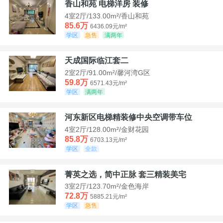
香山和苑 电梯洋房 装修
4室2厅/133.00m²/香山和苑
85.6万
6436.09元/m²
学区
急售
满两年
天成国际临江套二
2室2厅/91.00m²/馨河湾G区
59.8万
6571.43元/m²
学区
满两年
河东新区电梯精装修中央空调带车位
4室2厅/128.00m²/金财花园
85.8万
6703.13元/m²
学区
全款
菁英之选，简中正脉 套三精装美宅
3室2厅/123.70m²/金色海岸
72.8万
5885.21元/m²
学区
急售