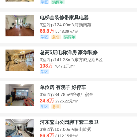
学区
满两年
电梯全装修带家具电器
3室2厅/124.00m²/河韵南苑
68.8万
5548.39元/m²
学区
急售
满两年
总高5层电梯洋房 豪华装修
3室2厅/141.23m²/东方威尼斯B区
108万
7647.1元/m²
学区
单位房 有院子 好停车
3室2厅/84.78m²/粮修厂宿舍
24.8万
2925.22元/m²
学区
急售
河东鳌山公园脚下套三双卫
3室2厅/107.00m²/映山岭秀
86.8万
8112.15元/m²