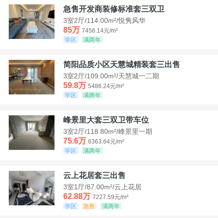
急售开发商装修标准套三双卫
3室2厅/114.00m²/悦隽风华
85万
7456.14元/m²
学区
满两年
简阳品质小区天慧城精装套三出售
3室2厅/109.00m²/天慧城一二期
59.8万
5486.24元/m²
学区
满两年
峰景里大套三双卫带车位
3室2厅/118.80m²/峰景里一期
75.6万
6363.64元/m²
学区
满两年
云上花居套三出售
3室1厅/87.00m²/云上花居
62.88万
7227.59元/m²
学区
急售
满两年