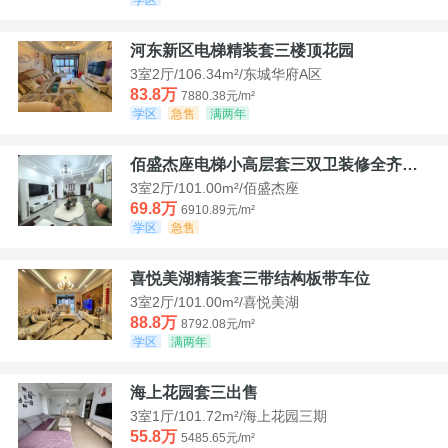
河东新区电梯精装套三楼顶花园
3室2厅/106.34m²/东城华府A区
83.8万
7880.38元/m²
学区
急售
满两年
佰盛杰座电梯小高层套三双卫装修全齐诚意出售
3室2厅/101.00m²/佰盛杰座
69.8万
6910.89元/m²
学区
急售
喜悦美湖精装套三带结构板带车位
3室2厅/101.00m²/喜悦美湖
88.8万
8792.08元/m²
学区
满两年
海上花园套三出售
3室1厅/101.72m²/海上花园三期
55.8万
5485.65元/m²