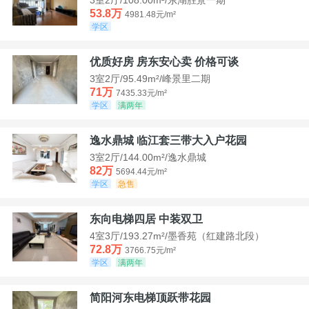
53.8万
4981.48元/m²
学区
优质好房 房东安心卖 价格可谈
3室2厅/95.49m²/峰景里二期
71万
7435.33元/m²
学区
满两年
逸水鼎城 临江套三带大入户花园
3室2厅/144.00m²/逸水鼎城
82万
5694.44元/m²
学区
急售
东向电梯四居 中装双卫
4室3厅/193.27m²/墨香苑（红建路北段）
72.8万
3766.75元/m²
学区
满两年
简阳河东电梯顶跃带花园