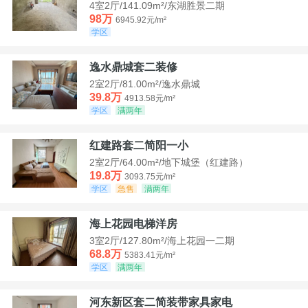
4室2厅/141.09m²/东湖胜景二期
98万
6945.92元/m²
学区
逸水鼎城套二装修
2室2厅/81.00m²/逸水鼎城
39.8万
4913.58元/m²
学区
满两年
红建路套二简阳一小
2室2厅/64.00m²/地下城堡（红建路）
19.8万
3093.75元/m²
学区
急售
满两年
海上花园电梯洋房
3室2厅/127.80m²/海上花园一二期
68.8万
5383.41元/m²
学区
满两年
河东新区套二简装带家具家电