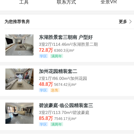
全景VR
工具
联系方式
为您推荐售房
更多
东湖胜景套三朝南 户型好
3室2厅/114.46m²/东湖胜景二期
72.8万
6360.3元/m²
学区
满两年
加州花园精装套二
2室1厅/86.00m²/加州花园
48.8万
5674.42元/m²
学区
急售
碧波豪庭·临公园精装套三
3室2厅/113.70m²/碧波豪庭
85.8万
7546.17元/m²
学区
满两年