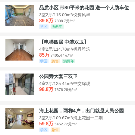
品质小区 带80平米的花园 送一个人防车位
3室2厅/115.00m²/悦隽风华
89.8万
7808.7元/m²
学区
满两年
【电梯四居 中装双卫】
4室2厅/114.78m²/枫丹雅筑
85万
7405.47元/m²
学区
急售
满两年
公园旁大套三双卫
4室2厅/125.44m²/中交锦观
98.8万
7876.28元/m²
海上花园，两梯4户，出门就是人民公园
3室2厅/109.67m²/海上花园一二期
59.8万
5452.72元/m²
学区
急售