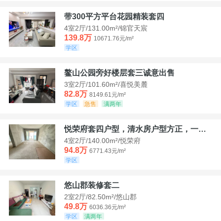
带300平方平台花园精装套四
4室2厅/131.00m²/锦官天宸
139.8万
10671.76元/m²
学区
鳌山公园旁好楼层套三诚意出售
3室2厅/101.60m²/喜悦美麓
82.8万
8149.61元/m²
学区
急售
满两年
悦荣府套四户型，清水房户型方正，一口价94，8
4室2厅/140.00m²/悦荣府
94.8万
6771.43元/m²
学区
悠山郡装修套二
2室2厅/82.50m²/悠山郡
49.8万
6036.36元/m²
学区
满两年