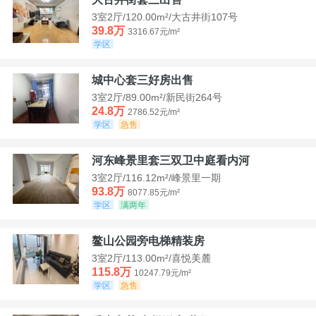
3室2厅/120.00m²/大古井街107号
39.8万
3316.67元/m²
学区
城中心套三好房出售
3室2厅/89.00m²/新民街264号
24.8万
2786.52元/m²
学区
急售
河东峰景里套三双卫中庭看内河
3室2厅/116.12m²/峰景里一期
93.8万
8077.85元/m²
学区
满两年
鳌山公园旁电梯精装房
3室2厅/113.00m²/喜悦美麓
115.8万
10247.79元/m²
学区
急售