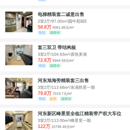
电梯精装套二诚意出售
2室2厅/97.00m²/园中苑B区
58.8万
6061.86元/m²
学区
满两年
套三双卫 带结构板
3室2厅/104.83m²/喜悦美湖
72.8万
6944.58元/m²
学区
满两年
河东旭海旁精装套三出售
3室2厅/113.68m²/东湖胜景一期
79.8万
7019.7元/m²
学区
急售
满两年
河东新区峰景里全临江精装带产权大车位
3室2厅/113.00m²/峰景里一期
122万
10796.46元/m²