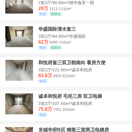
2室2厅/90.00m²/精华逸景一期
28万
3111.11元/m²
学区
满两年
华盛国际清水套三
3室2厅/94.00m²/华盛国际
62万
6595.74元/m²
学区
满两年
和悦府套三双卫朝南向 看房方便
3室2厅/121.00m²/诚卓和悦府
83.8万
6925.62元/m²
学区
诚卓和悦府 毛坯三房 双卫电梯
3室2厅/107.50m²/诚卓和悦府
75.8万
7051.16元/m²
学区
东城华府B区 精装三室两卫电梯房