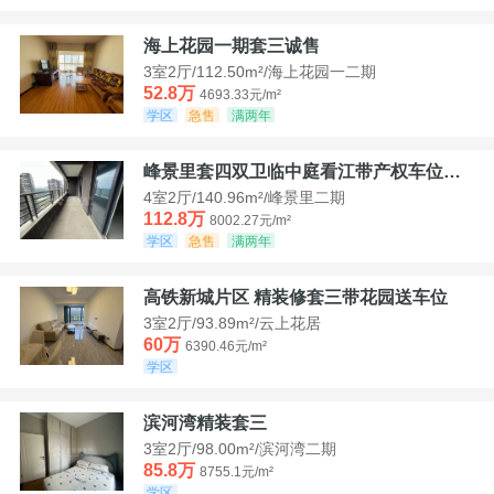
海上花园一期套三诚售
3室2厅/112.50m²/海上花园一二期
52.8万
4693.33元/m²
学区
急售
满两年
峰景里套四双卫临中庭看江带产权车位诚售
4室2厅/140.96m²/峰景里二期
112.8万
8002.27元/m²
学区
急售
满两年
高铁新城片区 精装修套三带花园送车位
3室2厅/93.89m²/云上花居
60万
6390.46元/m²
学区
滨河湾精装套三
3室2厅/98.00m²/滨河湾二期
85.8万
8755.1元/m²
学区