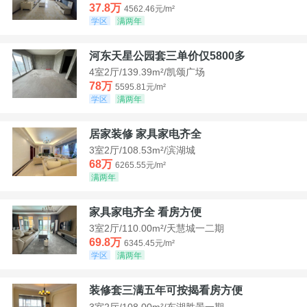
37.8万
4562.46元/m²
学区
满两年
河东天星公园套三单价仅5800多
4室2厅/139.39m²/凯颂广场
78万
5595.81元/m²
学区
满两年
居家装修 家具家电齐全
3室2厅/108.53m²/滨湖城
68万
6265.55元/m²
满两年
家具家电齐全 看房方便
3室2厅/110.00m²/天慧城一二期
69.8万
6345.45元/m²
学区
满两年
装修套三满五年可按揭看房方便
3室2厅/108.00m²/东湖胜景一期