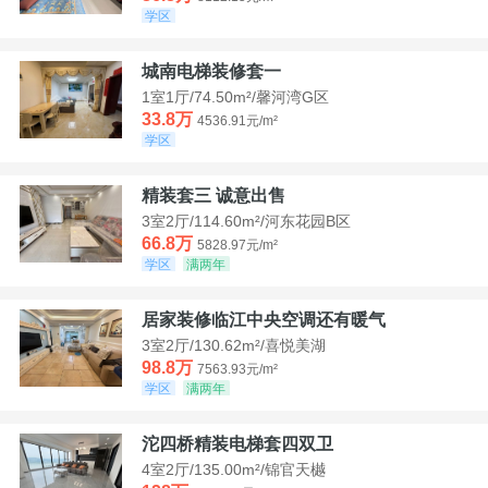
学区
城南电梯装修套一
1室1厅/74.50m²/馨河湾G区
33.8万
4536.91元/m²
学区
精装套三 诚意出售
3室2厅/114.60m²/河东花园B区
66.8万
5828.97元/m²
学区
满两年
居家装修临江中央空调还有暖气
3室2厅/130.62m²/喜悦美湖
98.8万
7563.93元/m²
学区
满两年
沱四桥精装电梯套四双卫
4室2厅/135.00m²/锦官天樾