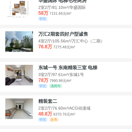
华盛国际 电梯毛坯两房
2室2厅/81.10m²/华盛国际
58万
7151.66元/m²
学区
万汇2期套四好户型诚售
4室2厅/105.56m²/万汇中心（二期）
76.8万
7275.48元/m²
东城一号 东南精装三室 电梯
3室2厅/97.61m²/东城1号
78万
7990.98元/m²
学区
满两年
精装套二
2室2厅/76.60m²/ACG动漫城
48.8万
6370.76元/m²
学区
急售