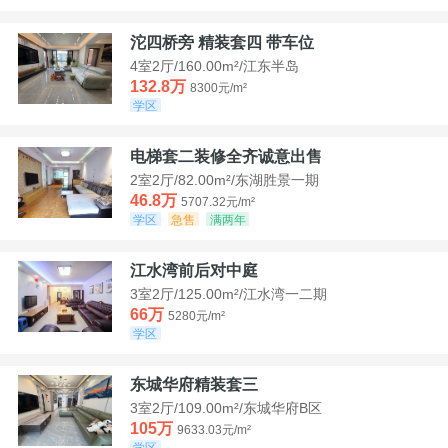
沱四桥旁 精装套四 带车位
4室2厅/160.00m²/江东半岛
132.8万
8300元/m²
学区
电梯套二装修全齐诚意出售
2室2厅/82.00m²/东湖胜景一期
46.8万
5707.32元/m²
学区
急售
满两年
江水湾前后对中庭
3室2厅/125.00m²/江水湾一二期
66万
5280元/m²
学区
东城华府精装套三
3室2厅/109.00m²/东城华府B区
105万
9633.03元/m²
学区