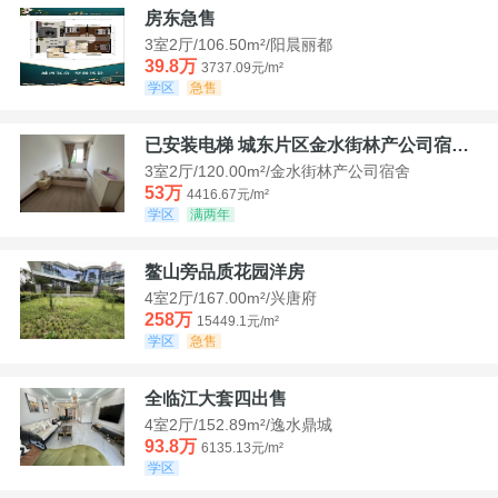
房东急售
3室2厅/106.50m²/阳晨丽都
39.8万
3737.09元/m²
学区
急售
已安装电梯 城东片区金水街林产公司宿舍套三可看江景
3室2厅/120.00m²/金水街林产公司宿舍
53万
4416.67元/m²
学区
满两年
鳌山旁品质花园洋房
4室2厅/167.00m²/兴唐府
258万
15449.1元/m²
学区
急售
全临江大套四出售
4室2厅/152.89m²/逸水鼎城
93.8万
6135.13元/m²
学区