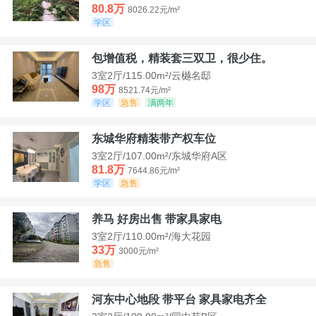
80.8万
8026.22元/m²
学区
包增值税，精装套三双卫，很少住。
3室2厅/115.00m²/云樾名邸
98万
8521.74元/m²
学区
急售
满两年
东城华府精装带产权车位
3室2厅/107.00m²/东城华府A区
81.8万
7644.86元/m²
学区
急售
养马 好房出售 带家具家电
3室2厅/110.00m²/海大花园
33万
3000元/m²
急售
河东中心地段 带平台 家具家电齐全