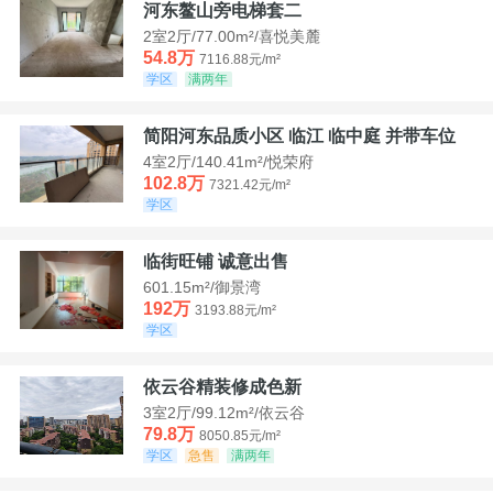
河东鳌山旁电梯套二
2室2厅/77.00m²/喜悦美麓
54.8万
7116.88元/m²
学区
满两年
简阳河东品质小区 临江 临中庭 并带车位
4室2厅/140.41m²/悦荣府
102.8万
7321.42元/m²
学区
临街旺铺 诚意出售
601.15m²/御景湾
192万
3193.88元/m²
学区
依云谷精装修成色新
3室2厅/99.12m²/依云谷
79.8万
8050.85元/m²
学区
急售
满两年