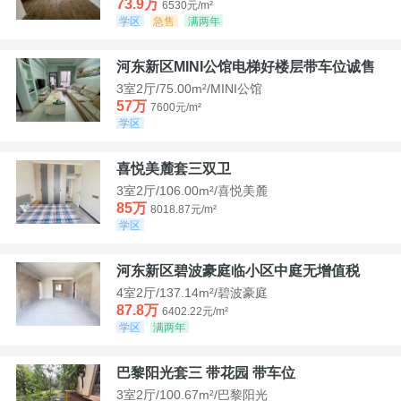
73.9万
6530元/m²
学区
急售
满两年
河东新区MINI公馆电梯好楼层带车位诚售
3室2厅/75.00m²/MINI公馆
57万
7600元/m²
学区
喜悦美麓套三双卫
3室2厅/106.00m²/喜悦美麓
85万
8018.87元/m²
学区
河东新区碧波豪庭临小区中庭无增值税
4室2厅/137.14m²/碧波豪庭
87.8万
6402.22元/m²
学区
满两年
巴黎阳光套三 带花园 带车位
3室2厅/100.67m²/巴黎阳光