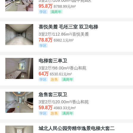
3室2厅/109.00m²/园中苑B区
95.8万
8788.99元/m²
学区
满两年
喜悦美麓 毛坯三室 双卫电梯
3室2厅/112.86m²/喜悦美麓
78.8万
6982.1元/m²
学区
电梯套三单卫
3室2厅/98.00m²/香山和苑
64万
6530.61元/m²
学区
急售
满两年
急售套三双卫
3室2厅/120.00m²/香山和苑
59.8万
4983.33元/m²
学区
急售
满两年
城北人民公园旁精华逸景电梯大套二