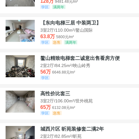
128万
9481.48元/m²
学区
满两年
【东向电梯三居 中装两卫】
3室2厅/110.00m²/鳌山国际
63.8万
5800元/m²
学区
急售
满两年
鳌山精致电梯套二诚意出售看房方便
2室2厅/84.25m²/映山岭秀
56万
6646.88元/m²
学区
高性价比套三
3室2厅/106.00m²/世外桃苑
65万
6132.08元/m²
学区
急售
城西片区 昕苑装修套二满2年
2室2厅/82.85m²/昕苑