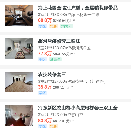
海上花园全临江户型，全屋精装修带品牌家具家电，诚意出售！
3室2厅/133.03m²/海上花园一二期
69.8万
5246.94元/m²
学区
急售
满两年
馨河湾装修套三临江
3室2厅/133.07m²/馨河湾G区
77.8万
5846.55元/m²
学区
满两年
农技装修套三
3室2厅/124.00m²/农技中心（红建路）
35.8万
2887.1元/m²
学区
河东新区悠山郡小高层电梯套三双卫全装带家具家电
3室2厅/123.00m²/悠山郡
83.8万
6813.01元/m²
学区
急售