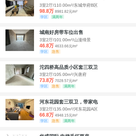
3室2厅/110.00m²/东城华府B区
98.8万
8981.82元/m²
学区
满两年
城南好房带车位出售
3室2厅/101.00m²/山漫缔景
46.8万
4633.66元/m²
学区
急售
沱四桥高品质小区套三双卫
3室2厅/105.00m²/兴唐府
73.8万
7028.57元/m²
学区
急售
满两年
河东花园套三双卫，带家电
3室2厅/135.00m²/河东花园A区
66.8万
4948.15元/m²
学区
急售
满两年