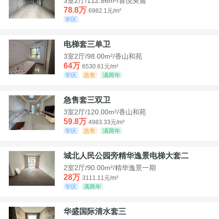
3室2厅/112.86m²/喜悦美麓
78.8万
6982.1元/m²
学区
电梯套三单卫
3室2厅/98.00m²/香山和苑
64万
6530.61元/m²
学区
急售
满两年
急售套三双卫
3室2厅/120.00m²/香山和苑
59.8万
4983.33元/m²
学区
急售
满两年
城北人民公园旁精华逸景电梯大套二
2室2厅/90.00m²/精华逸景一期
28万
3111.11元/m²
学区
满两年
华盛国际清水套三