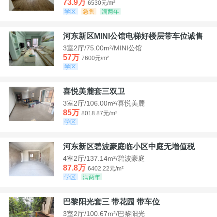
73.9万
6530元/m²
学区
急售
满两年
河东新区MINI公馆电梯好楼层带车位诚售
3室2厅/75.00m²/MINI公馆
57万
7600元/m²
学区
喜悦美麓套三双卫
3室2厅/106.00m²/喜悦美麓
85万
8018.87元/m²
学区
河东新区碧波豪庭临小区中庭无增值税
4室2厅/137.14m²/碧波豪庭
87.8万
6402.22元/m²
学区
满两年
巴黎阳光套三 带花园 带车位
3室2厅/100.67m²/巴黎阳光