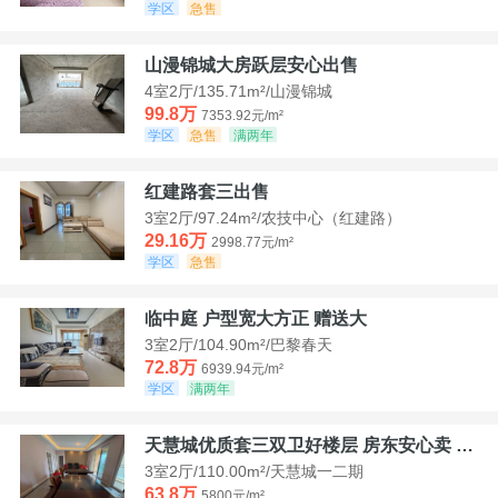
学区
急售
山漫锦城大房跃层安心出售
4室2厅/135.71m²/山漫锦城
99.8万
7353.92元/m²
学区
急售
满两年
红建路套三出售
3室2厅/97.24m²/农技中心（红建路）
29.16万
2998.77元/m²
学区
急售
临中庭 户型宽大方正 赠送大
3室2厅/104.90m²/巴黎春天
72.8万
6939.94元/m²
学区
满两年
天慧城优质套三双卫好楼层 房东安心卖 价格好谈
3室2厅/110.00m²/天慧城一二期
63.8万
5800元/m²