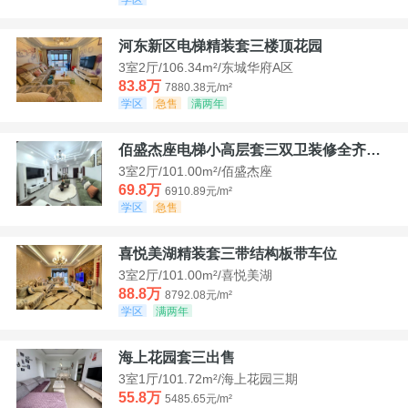
河东新区电梯精装套三楼顶花园
3室2厅/106.34m²/东城华府A区
83.8万
7880.38元/m²
学区
急售
满两年
佰盛杰座电梯小高层套三双卫装修全齐诚意出售
3室2厅/101.00m²/佰盛杰座
69.8万
6910.89元/m²
学区
急售
喜悦美湖精装套三带结构板带车位
3室2厅/101.00m²/喜悦美湖
88.8万
8792.08元/m²
学区
满两年
海上花园套三出售
3室1厅/101.72m²/海上花园三期
55.8万
5485.65元/m²