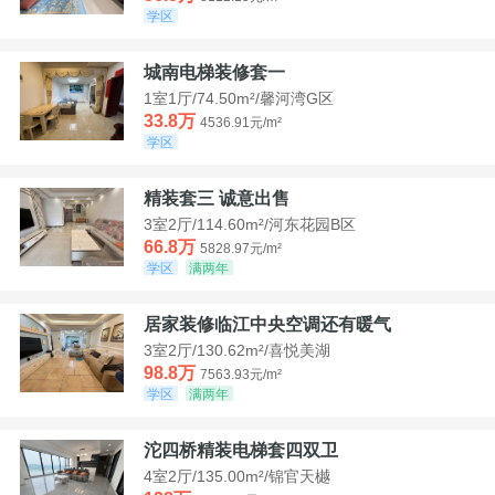
学区
城南电梯装修套一
1室1厅/74.50m²/馨河湾G区
33.8万
4536.91元/m²
学区
精装套三 诚意出售
3室2厅/114.60m²/河东花园B区
66.8万
5828.97元/m²
学区
满两年
居家装修临江中央空调还有暖气
3室2厅/130.62m²/喜悦美湖
98.8万
7563.93元/m²
学区
满两年
沱四桥精装电梯套四双卫
4室2厅/135.00m²/锦官天樾