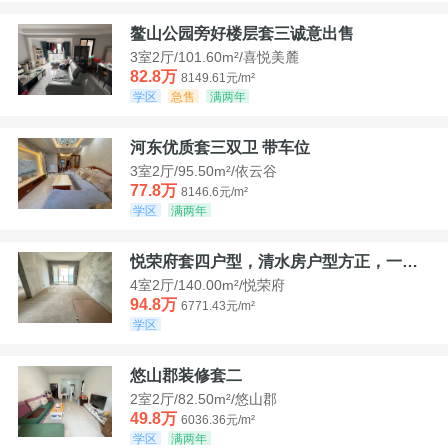
鳌山公园旁好楼层套三诚意出售
3室2厅/101.60m²/喜悦美麓
82.8万
8149.61元/m²
学区
急售
满两年
河东优质套三双卫 带车位
3室2厅/95.50m²/依云谷
77.8万
8146.6元/m²
学区
满两年
悦荣府套四户型，清水房户型方正，一口价94，8
4室2厅/140.00m²/悦荣府
94.8万
6771.43元/m²
学区
悠山郡装修套二
2室2厅/82.50m²/悠山郡
49.8万
6036.36元/m²
学区
满两年