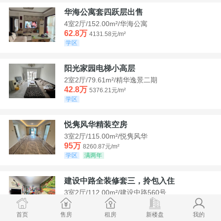
华海公寓套四跃层出售
4室2厅/152.00m²/华海公寓
62.8万
4131.58元/m²
学区
阳光家园电梯小高层
2室2厅/79.61m²/精华逸景二期
42.8万
5376.21元/m²
学区
悦隽风华精装空房
3室2厅/115.00m²/悦隽风华
95万
8260.87元/m²
学区
满两年
建设中路全装修套三，拎包入住
3室2厅/112.00m²/建设中路560号
35万
3125元/m²
学区
急售
首页
售房
租房
新楼盘
我的