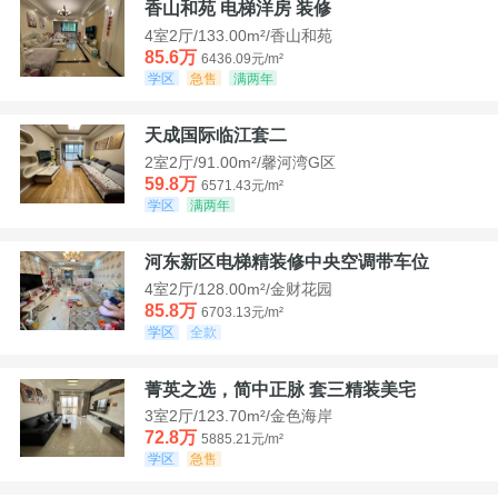
香山和苑 电梯洋房 装修
4室2厅/133.00m²/香山和苑
85.6万
6436.09元/m²
学区
急售
满两年
天成国际临江套二
2室2厅/91.00m²/馨河湾G区
59.8万
6571.43元/m²
学区
满两年
河东新区电梯精装修中央空调带车位
4室2厅/128.00m²/金财花园
85.8万
6703.13元/m²
学区
全款
菁英之选，简中正脉 套三精装美宅
3室2厅/123.70m²/金色海岸
72.8万
5885.21元/m²
学区
急售