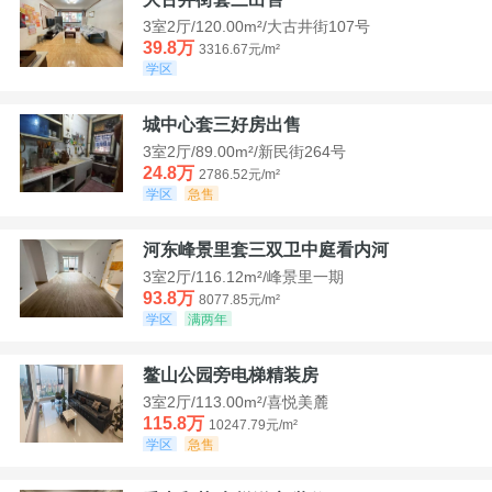
3室2厅/120.00m²/大古井街107号
39.8万
3316.67元/m²
学区
城中心套三好房出售
3室2厅/89.00m²/新民街264号
24.8万
2786.52元/m²
学区
急售
河东峰景里套三双卫中庭看内河
3室2厅/116.12m²/峰景里一期
93.8万
8077.85元/m²
学区
满两年
鳌山公园旁电梯精装房
3室2厅/113.00m²/喜悦美麓
115.8万
10247.79元/m²
学区
急售