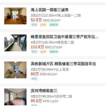
海上花园一期套三诚售
3室2厅/112.50m²/海上花园一二期
52.8万
4693.33元/m²
学区
急售
满两年
峰景里套四双卫临中庭看江带产权车位诚售
4室2厅/140.96m²/峰景里二期
112.8万
8002.27元/m²
学区
急售
满两年
高铁新城片区 精装修套三带花园送车位
3室2厅/93.89m²/云上花居
60万
6390.46元/m²
学区
滨河湾精装套三
3室2厅/98.00m²/滨河湾二期
85.8万
8755.1元/m²
学区