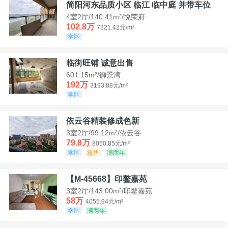
简阳河东品质小区 临江 临中庭 并带车位
4室2厅/140.41m²/悦荣府
102.8万
7321.42元/m²
学区
临街旺铺 诚意出售
601.15m²/御景湾
192万
3193.88元/m²
学区
依云谷精装修成色新
3室2厅/99.12m²/依云谷
79.8万
8050.85元/m²
学区
急售
满两年
【M-45668】印鳌嘉苑
3室2厅/143.00m²/印鳌嘉苑
58万
4055.94元/m²
学区
满两年