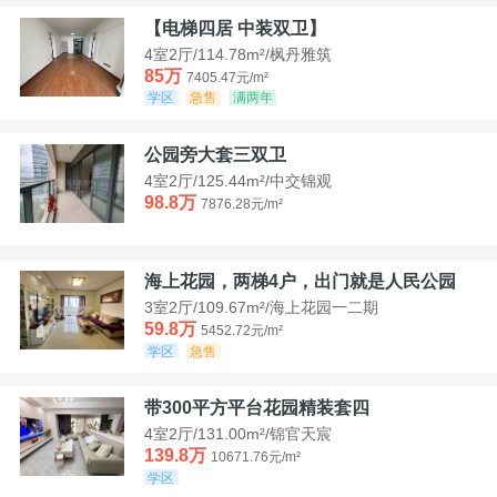
【电梯四居 中装双卫】
4室2厅/114.78m²/枫丹雅筑
85万
7405.47元/m²
学区
急售
满两年
公园旁大套三双卫
4室2厅/125.44m²/中交锦观
98.8万
7876.28元/m²
海上花园，两梯4户，出门就是人民公园
3室2厅/109.67m²/海上花园一二期
59.8万
5452.72元/m²
学区
急售
带300平方平台花园精装套四
4室2厅/131.00m²/锦官天宸
139.8万
10671.76元/m²
学区