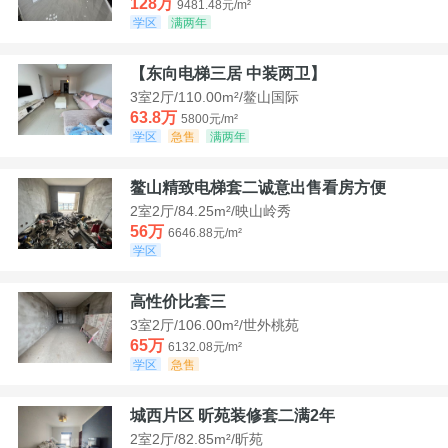
128万
9481.48元/m²
学区
满两年
【东向电梯三居 中装两卫】
3室2厅/110.00m²/鳌山国际
63.8万
5800元/m²
学区
急售
满两年
鳌山精致电梯套二诚意出售看房方便
2室2厅/84.25m²/映山岭秀
56万
6646.88元/m²
学区
高性价比套三
3室2厅/106.00m²/世外桃苑
65万
6132.08元/m²
学区
急售
城西片区 昕苑装修套二满2年
2室2厅/82.85m²/昕苑