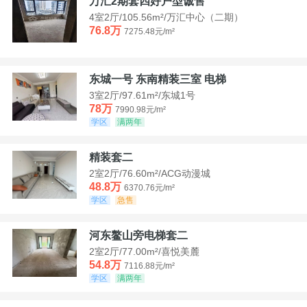
万汇2期套四好户型诚售
4室2厅/105.56m²/万汇中心（二期）
76.8万
7275.48元/m²
东城一号 东南精装三室 电梯
3室2厅/97.61m²/东城1号
78万
7990.98元/m²
学区
满两年
精装套二
2室2厅/76.60m²/ACG动漫城
48.8万
6370.76元/m²
学区
急售
河东鳌山旁电梯套二
2室2厅/77.00m²/喜悦美麓
54.8万
7116.88元/m²
学区
满两年