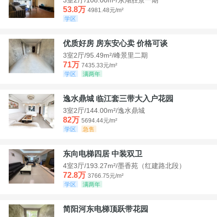
53.8万
4981.48元/m²
学区
优质好房 房东安心卖 价格可谈
3室2厅/95.49m²/峰景里二期
71万
7435.33元/m²
学区
满两年
逸水鼎城 临江套三带大入户花园
3室2厅/144.00m²/逸水鼎城
82万
5694.44元/m²
学区
急售
东向电梯四居 中装双卫
4室3厅/193.27m²/墨香苑（红建路北段）
72.8万
3766.75元/m²
学区
满两年
简阳河东电梯顶跃带花园