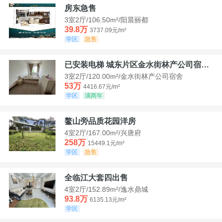
房东急售
3室2厅/106.50m²/阳晨丽都
39.8万
3737.09元/m²
学区
急售
已安装电梯 城东片区金水街林产公司宿舍套三可看江景
3室2厅/120.00m²/金水街林产公司宿舍
53万
4416.67元/m²
学区
满两年
鳌山旁品质花园洋房
4室2厅/167.00m²/兴唐府
258万
15449.1元/m²
学区
急售
全临江大套四出售
4室2厅/152.89m²/逸水鼎城
93.8万
6135.13元/m²
学区