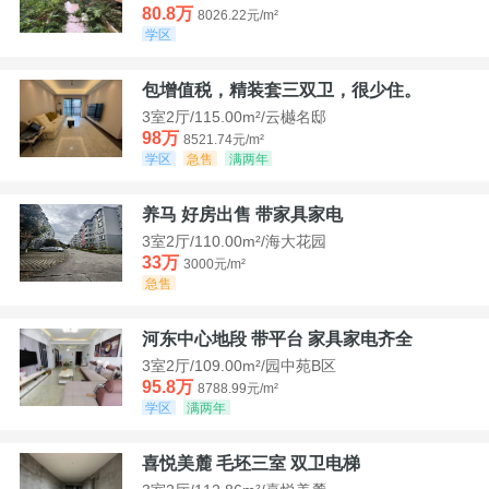
80.8万
8026.22元/m²
学区
包增值税，精装套三双卫，很少住。
3室2厅/115.00m²/云樾名邸
98万
8521.74元/m²
学区
急售
满两年
养马 好房出售 带家具家电
3室2厅/110.00m²/海大花园
33万
3000元/m²
急售
河东中心地段 带平台 家具家电齐全
3室2厅/109.00m²/园中苑B区
95.8万
8788.99元/m²
学区
满两年
喜悦美麓 毛坯三室 双卫电梯