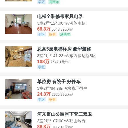
学区
满两年
电梯全装修带家具电器
3室2厅/124.00m²/河韵南苑
68.8万
5548.39元/m²
学区
急售
满两年
总高5层电梯洋房 豪华装修
3室2厅/141.23m²/东方威尼斯B区
108万
7647.1元/m²
学区
单位房 有院子 好停车
3室2厅/84.78m²/粮修厂宿舍
24.8万
2925.22元/m²
学区
急售
河东鳌山公园脚下套三双卫
3室2厅/107.00m²/映山岭秀
86.8万
8112.15元/m²