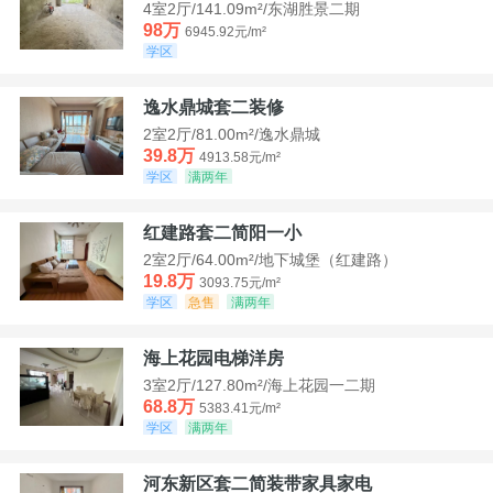
4室2厅/141.09m²/东湖胜景二期
98万
6945.92元/m²
学区
逸水鼎城套二装修
2室2厅/81.00m²/逸水鼎城
39.8万
4913.58元/m²
学区
满两年
红建路套二简阳一小
2室2厅/64.00m²/地下城堡（红建路）
19.8万
3093.75元/m²
学区
急售
满两年
海上花园电梯洋房
3室2厅/127.80m²/海上花园一二期
68.8万
5383.41元/m²
学区
满两年
河东新区套二简装带家具家电