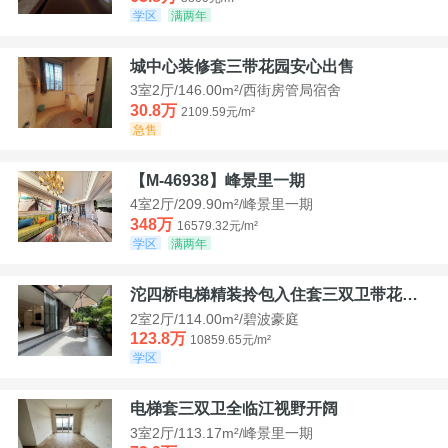
学区
满两年
城中心装修套三带花园安心出售
3室2厅/146.00m²/西街房管局宿舍
30.8万
2109.59元/m²
急售
【M-46938】峰景里一期
4室2厅/209.90m²/峰景里一期
348万
16579.32元/m²
学区
满两年
沱四桥电梯精装拎包入住套三双卫带花园40平米带车位
2室2厅/114.00m²/碧波豪庭
123.8万
10859.65元/m²
学区
电梯套三双卫全临江视野开阔
3室2厅/113.17m²/峰景里一期