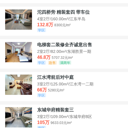
沱四桥旁 精装套四 带车位
4室2厅/160.00m²/江东半岛
132.8万
8300元/m²
学区
电梯套二装修全齐诚意出售
2室2厅/82.00m²/东湖胜景一期
46.8万
5707.32元/m²
学区
急售
满两年
江水湾前后对中庭
3室2厅/125.00m²/江水湾一二期
66万
5280元/m²
学区
东城华府精装套三
3室2厅/109.00m²/东城华府B区
105万
9633.03元/m²
学区