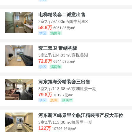
电梯精装套二诚意出售
2室2厅/97.00m²/园中苑B区
58.8万
6061.86元/m²
学区
满两年
套三双卫 带结构板
3室2厅/104.83m²/喜悦美湖
72.8万
6944.58元/m²
学区
满两年
河东旭海旁精装套三出售
3室2厅/113.68m²/东湖胜景一期
79.8万
7019.7元/m²
学区
急售
满两年
河东新区峰景里全临江精装带产权大车位
3室2厅/113.00m²/峰景里一期
122万
10796.46元/m²