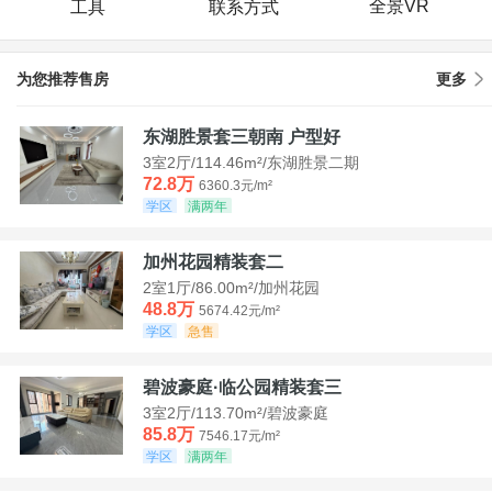
全景VR
工具
联系方式
为您推荐售房
更多
东湖胜景套三朝南 户型好
3室2厅/114.46m²/东湖胜景二期
72.8万
6360.3元/m²
学区
满两年
加州花园精装套二
2室1厅/86.00m²/加州花园
48.8万
5674.42元/m²
学区
急售
碧波豪庭·临公园精装套三
3室2厅/113.70m²/碧波豪庭
85.8万
7546.17元/m²
学区
满两年