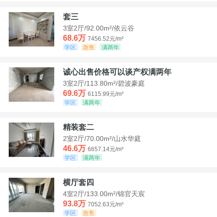
套三
3室2厅/92.00m²/依云谷
68.6万
7456.52元/m²
学区
急售
满两年
诚心出售价格可以谈产权满两年
3室2厅/113.80m²/碧波豪庭
69.6万
6115.99元/m²
学区
满两年
精装套二
2室2厅/70.00m²/山水华庭
46.6万
6657.14元/m²
学区
满两年
横厅套四
4室2厅/133.00m²/锦官天宸
93.8万
7052.63元/m²
学区
急售