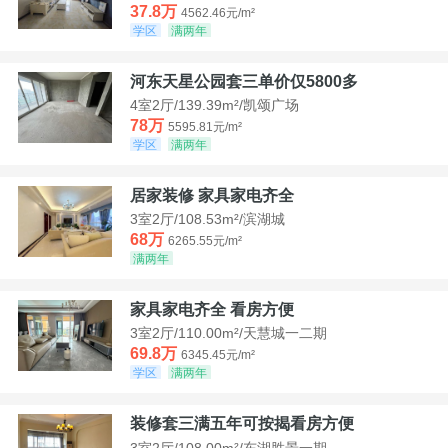
37.8万
4562.46元/m²
学区
满两年
河东天星公园套三单价仅5800多
4室2厅/139.39m²/凯颂广场
78万
5595.81元/m²
学区
满两年
居家装修 家具家电齐全
3室2厅/108.53m²/滨湖城
68万
6265.55元/m²
满两年
家具家电齐全 看房方便
3室2厅/110.00m²/天慧城一二期
69.8万
6345.45元/m²
学区
满两年
装修套三满五年可按揭看房方便
3室2厅/108.00m²/东湖胜景一期