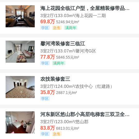
海上花园全临江户型，全屋精装修带品牌家具家电，诚意出售！
3室2厅/133.03m²/海上花园一二期
69.8万
5246.94元/m²
学区
急售
满两年
馨河湾装修套三临江
3室2厅/133.07m²/馨河湾G区
77.8万
5846.55元/m²
学区
满两年
农技装修套三
3室2厅/124.00m²/农技中心（红建路）
35.8万
2887.1元/m²
学区
河东新区悠山郡小高层电梯套三双卫全装带家具家电
3室2厅/123.00m²/悠山郡
83.8万
6813.01元/m²
学区
急售