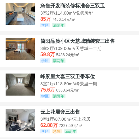
急售开发商装修标准套三双卫
3室2厅/114.00m²/悦隽风华
85万
7456.14元/m²
学区
满两年
简阳品质小区天慧城精装套三出售
3室2厅/109.00m²/天慧城一二期
59.8万
5486.24元/m²
学区
满两年
峰景里大套三双卫带车位
3室2厅/118.80m²/峰景里一期
75.6万
6363.64元/m²
学区
满两年
云上花居套三出售
3室1厅/87.00m²/云上花居
62.88万
7227.59元/m²
学区
急售
满两年