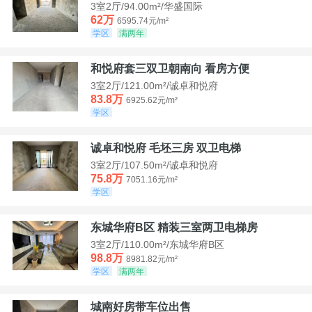
3室2厅/94.00m²/华盛国际
62万
6595.74元/m²
学区
满两年
和悦府套三双卫朝南向 看房方便
3室2厅/121.00m²/诚卓和悦府
83.8万
6925.62元/m²
学区
诚卓和悦府 毛坯三房 双卫电梯
3室2厅/107.50m²/诚卓和悦府
75.8万
7051.16元/m²
学区
东城华府B区 精装三室两卫电梯房
3室2厅/110.00m²/东城华府B区
98.8万
8981.82元/m²
学区
满两年
城南好房带车位出售