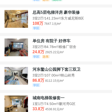
总高5层电梯洋房 豪华装修
3室2厅/141.23m²/东方威尼斯B区
108万
7647.1元/m²
学区
单位房 有院子 好停车
3室2厅/84.78m²/粮修厂宿舍
24.8万
2925.22元/m²
学区
急售
河东鳌山公园脚下套三双卫
3室2厅/107.00m²/映山岭秀
86.8万
8112.15元/m²
学区
城南电梯装修套一
1室1厅/74.50m²/馨河湾G区
33.8万
4536.91元/m²