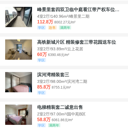
峰景里套四双卫临中庭看江带产权车位诚售
4室2厅/140.96m²/峰景里二期
112.8万
8002.27元/m²
学区
急售
满两年
高铁新城片区 精装修套三带花园送车位
3室2厅/93.89m²/云上花居
60万
6390.46元/m²
学区
滨河湾精装套三
3室2厅/98.00m²/滨河湾二期
85.8万
8755.1元/m²
学区
电梯精装套二诚意出售
2室2厅/97.00m²/园中苑B区
58.8万
6061.86元/m²
学区
满两年