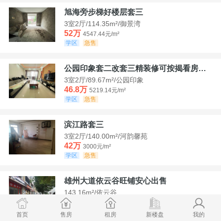
旭海旁步梯好楼层套三
3室2厅/114.35m²/御景湾
52万
4547.44元/m²
学区
急售
公园印象套二改套三精装修可按揭看房方便
3室2厅/89.67m²/公园印象
46.8万
5219.14元/m²
学区
急售
滨江路套三
3室2厅/140.00m²/河韵馨苑
42万
3000元/m²
学区
急售
雄州大道依云谷旺铺安心出售
143.16m²/依云谷
178.8万
12489.52元/m²
学区
满两年
首页
售房
租房
新楼盘
我的