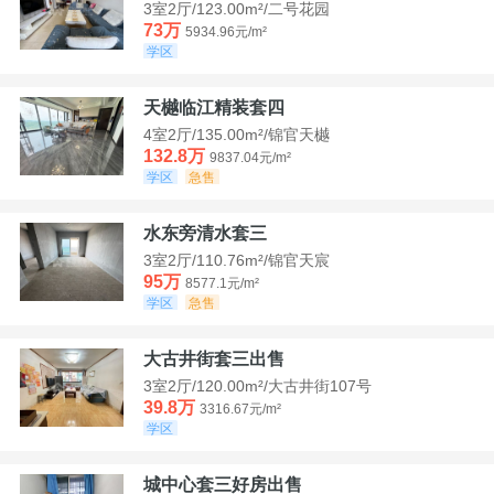
3室2厅/123.00m²/二号花园
73万
5934.96元/m²
学区
天樾临江精装套四
4室2厅/135.00m²/锦官天樾
132.8万
9837.04元/m²
学区
急售
水东旁清水套三
3室2厅/110.76m²/锦官天宸
95万
8577.1元/m²
学区
急售
大古井街套三出售
3室2厅/120.00m²/大古井街107号
39.8万
3316.67元/m²
学区
城中心套三好房出售