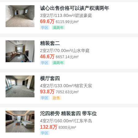
诚心出售价格可以谈产权满两年
3室2厅/113.80m²/碧波豪庭
69.6万
6115.99元/m²
学区
满两年
精装套二
2室2厅/70.00m²/山水华庭
46.6万
6657.14元/m²
学区
满两年
横厅套四
4室2厅/133.00m²/锦官天宸
93.8万
7052.63元/m²
学区
急售
沱四桥旁 精装套四 带车位
4室2厅/160.00m²/江东半岛
132.8万
8300元/m²
学区