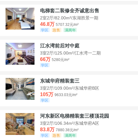
电梯套二装修全齐诚意出售
2室2厅/82.00m²/东湖胜景一期
46.8万
5707.32元/m²
学区
急售
满两年
江水湾前后对中庭
3室2厅/125.00m²/江水湾一二期
66万
5280元/m²
学区
东城华府精装套三
3室2厅/109.00m²/东城华府B区
105万
9633.03元/m²
学区
河东新区电梯精装套三楼顶花园
3室2厅/106.34m²/东城华府A区
83.8万
7880.38元/m²
学区
急售
满两年