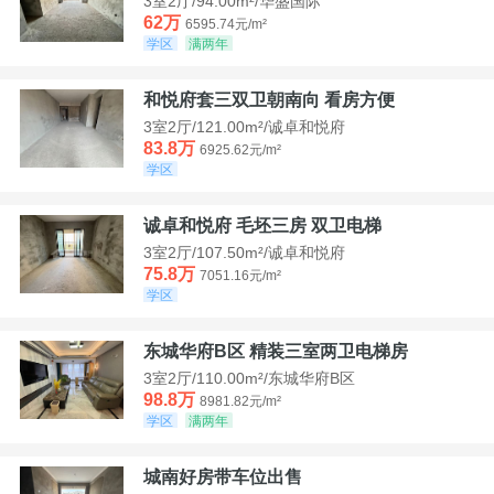
3室2厅/94.00m²/华盛国际
62万
6595.74元/m²
学区
满两年
和悦府套三双卫朝南向 看房方便
3室2厅/121.00m²/诚卓和悦府
83.8万
6925.62元/m²
学区
诚卓和悦府 毛坯三房 双卫电梯
3室2厅/107.50m²/诚卓和悦府
75.8万
7051.16元/m²
学区
东城华府B区 精装三室两卫电梯房
3室2厅/110.00m²/东城华府B区
98.8万
8981.82元/m²
学区
满两年
城南好房带车位出售