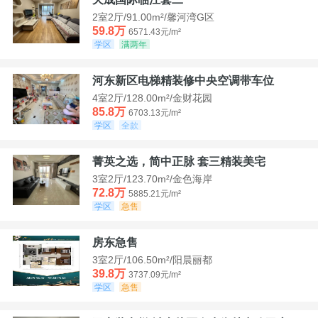
2室2厅/91.00m²/馨河湾G区
59.8万
6571.43元/m²
学区
满两年
河东新区电梯精装修中央空调带车位
4室2厅/128.00m²/金财花园
85.8万
6703.13元/m²
学区
全款
菁英之选，简中正脉 套三精装美宅
3室2厅/123.70m²/金色海岸
72.8万
5885.21元/m²
学区
急售
房东急售
3室2厅/106.50m²/阳晨丽都
39.8万
3737.09元/m²
学区
急售