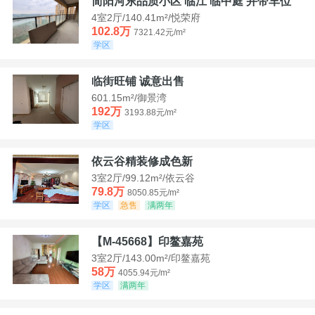
简阳河东品质小区 临江 临中庭 并带车位
4室2厅/140.41m²/悦荣府
102.8万
7321.42元/m²
学区
临街旺铺 诚意出售
601.15m²/御景湾
192万
3193.88元/m²
学区
依云谷精装修成色新
3室2厅/99.12m²/依云谷
79.8万
8050.85元/m²
学区
急售
满两年
【M-45668】印鳌嘉苑
3室2厅/143.00m²/印鳌嘉苑
58万
4055.94元/m²
学区
满两年