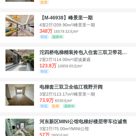
急售
【M-46938】峰景里一期
4室2厅/209.90m²/峰景里一期
348万
16579.32元/m²
学区
满两年
沱四桥电梯精装拎包入住套三双卫带花园40平米带车位
2室2厅/114.00m²/碧波豪庭
123.8万
10859.65元/m²
学区
电梯套三双卫全临江视野开阔
3室2厅/113.17m²/峰景里一期
73.9万
6530元/m²
学区
急售
满两年
河东新区MINI公馆电梯好楼层带车位诚售
3室2厅/75.00m²/MINI公馆
57万
7600元/m²