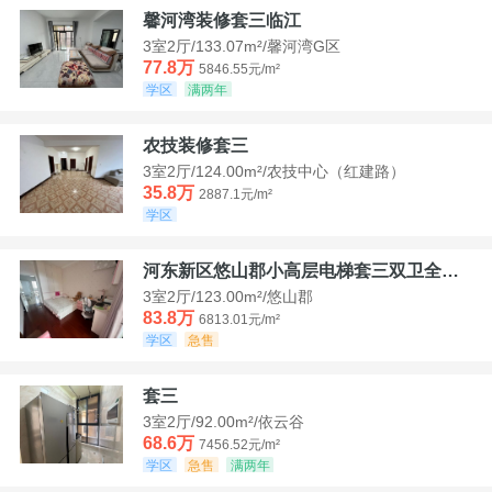
馨河湾装修套三临江
3室2厅/133.07m²/馨河湾G区
77.8万
5846.55元/m²
学区
满两年
农技装修套三
3室2厅/124.00m²/农技中心（红建路）
35.8万
2887.1元/m²
学区
河东新区悠山郡小高层电梯套三双卫全装带家具家电
3室2厅/123.00m²/悠山郡
83.8万
6813.01元/m²
学区
急售
套三
3室2厅/92.00m²/依云谷
68.6万
7456.52元/m²
学区
急售
满两年