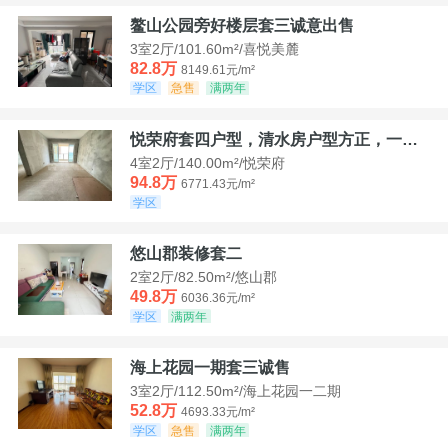
鳌山公园旁好楼层套三诚意出售
3室2厅/101.60m²/喜悦美麓
82.8万
8149.61元/m²
学区
急售
满两年
悦荣府套四户型，清水房户型方正，一口价94，8
4室2厅/140.00m²/悦荣府
94.8万
6771.43元/m²
学区
悠山郡装修套二
2室2厅/82.50m²/悠山郡
49.8万
6036.36元/m²
学区
满两年
海上花园一期套三诚售
3室2厅/112.50m²/海上花园一二期
52.8万
4693.33元/m²
学区
急售
满两年