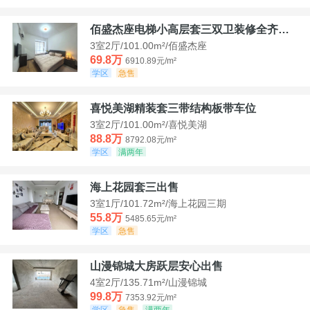
佰盛杰座电梯小高层套三双卫装修全齐诚意出售
3室2厅/101.00m²/佰盛杰座
69.8万
6910.89元/m²
学区
急售
喜悦美湖精装套三带结构板带车位
3室2厅/101.00m²/喜悦美湖
88.8万
8792.08元/m²
学区
满两年
海上花园套三出售
3室1厅/101.72m²/海上花园三期
55.8万
5485.65元/m²
学区
急售
山漫锦城大房跃层安心出售
4室2厅/135.71m²/山漫锦城
99.8万
7353.92元/m²
学区
急售
满两年