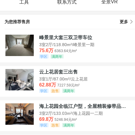
全景VR
工具
联系方式
为您推荐售房
更多
峰景里大套三双卫带车位
3室2厅/118.80m²/峰景里一期
75.6万
6363.64元/m²
学区
满两年
云上花居套三出售
3室1厅/87.00m²/云上花居
62.88万
7227.59元/m²
学区
急售
满两年
海上花园全临江户型，全屋精装修带品牌家具家电，诚意出售！
3室2厅/133.03m²/海上花园一二期
69.8万
5246.94元/m²
学区
急售
满两年