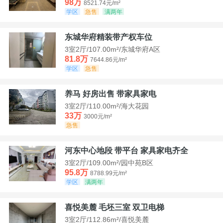
98万
8521.74元/m²
学区
急售
满两年
东城华府精装带产权车位
3室2厅/107.00m²/东城华府A区
81.8万
7644.86元/m²
学区
急售
养马 好房出售 带家具家电
3室2厅/110.00m²/海大花园
33万
3000元/m²
急售
河东中心地段 带平台 家具家电齐全
3室2厅/109.00m²/园中苑B区
95.8万
8788.99元/m²
学区
满两年
喜悦美麓 毛坯三室 双卫电梯
3室2厅/112.86m²/喜悦美麓