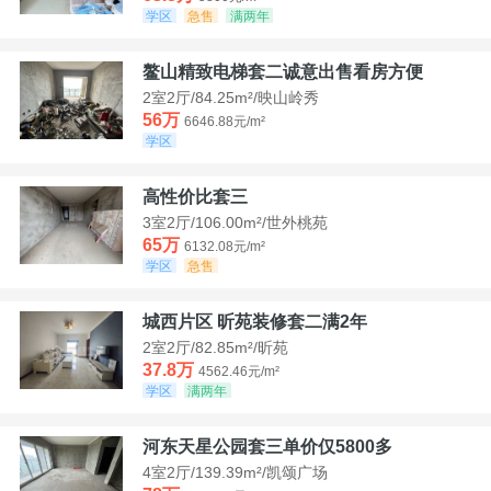
学区
急售
满两年
鳌山精致电梯套二诚意出售看房方便
2室2厅/84.25m²/映山岭秀
56万
6646.88元/m²
学区
高性价比套三
3室2厅/106.00m²/世外桃苑
65万
6132.08元/m²
学区
急售
城西片区 昕苑装修套二满2年
2室2厅/82.85m²/昕苑
37.8万
4562.46元/m²
学区
满两年
河东天星公园套三单价仅5800多
4室2厅/139.39m²/凯颂广场