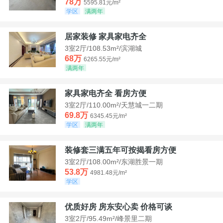
78万
5595.81元/m²
学区
满两年
居家装修 家具家电齐全
3室2厅/108.53m²/滨湖城
68万
6265.55元/m²
满两年
家具家电齐全 看房方便
3室2厅/110.00m²/天慧城一二期
69.8万
6345.45元/m²
学区
满两年
装修套三满五年可按揭看房方便
3室2厅/108.00m²/东湖胜景一期
53.8万
4981.48元/m²
学区
优质好房 房东安心卖 价格可谈
3室2厅/95.49m²/峰景里二期