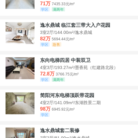
71万
7435.33元/m²
学区
满两年
逸水鼎城 临江套三带大入户花园
3室2厅/144.00m²/逸水鼎城
82万
5694.44元/m²
学区
急售
东向电梯四居 中装双卫
4室3厅/193.27m²/墨香苑（红建路北段）
72.8万
3766.75元/m²
学区
满两年
简阳河东电梯顶跃带花园
4室2厅/141.09m²/东湖胜景二期
98万
6945.92元/m²
学区
逸水鼎城套二装修
2室2厅/81.00m²/逸水鼎城