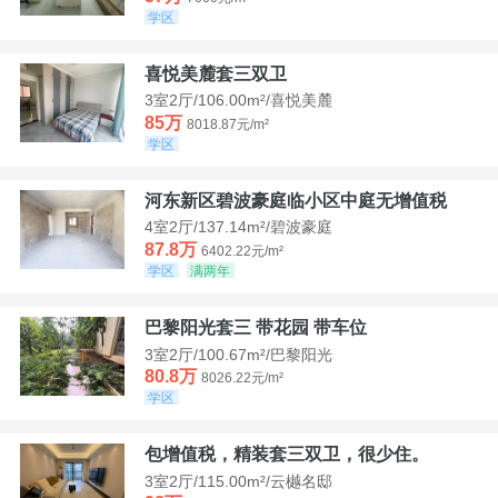
学区
喜悦美麓套三双卫
3室2厅/106.00m²/喜悦美麓
85万
8018.87元/m²
学区
河东新区碧波豪庭临小区中庭无增值税
4室2厅/137.14m²/碧波豪庭
87.8万
6402.22元/m²
学区
满两年
巴黎阳光套三 带花园 带车位
3室2厅/100.67m²/巴黎阳光
80.8万
8026.22元/m²
学区
包增值税，精装套三双卫，很少住。
3室2厅/115.00m²/云樾名邸