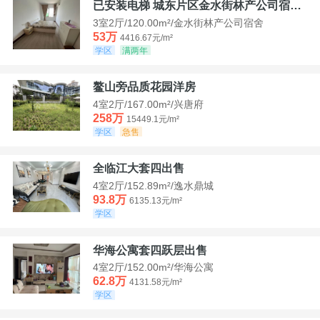
已安装电梯 城东片区金水街林产公司宿舍套三可看江景
3室2厅/120.00m²/金水街林产公司宿舍
53万
4416.67元/m²
学区
满两年
鳌山旁品质花园洋房
4室2厅/167.00m²/兴唐府
258万
15449.1元/m²
学区
急售
全临江大套四出售
4室2厅/152.89m²/逸水鼎城
93.8万
6135.13元/m²
学区
华海公寓套四跃层出售
4室2厅/152.00m²/华海公寓
62.8万
4131.58元/m²
学区