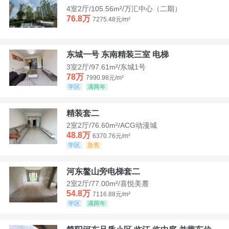
4室2厅/105.56m²/万汇中心（二期）
76.8万
7275.48元/m²
东城一号 东南精装三室 电梯
3室2厅/97.61m²/东城1号
78万
7990.98元/m²
学区
满两年
精装套二
2室2厅/76.60m²/ACG动漫城
48.8万
6370.76元/m²
学区
急售
河东鳌山旁电梯套二
2室2厅/77.00m²/喜悦美麓
54.8万
7116.88元/m²
学区
满两年