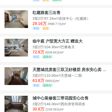
红建路套三出售
3室2厅/97.24m²/农技中心（红建路）
29.16万
2998.77元/m²
学区
急售
临中庭 户型宽大方正 赠送大
3室2厅/104.90m²/巴黎春天
72.8万
6939.94元/m²
学区
满两年
天慧城优质套三双卫好楼层 房东安心卖 价格好谈
3室2厅/110.00m²/天慧城一二期
63.8万
5800元/m²
学区
满两年
城中心装修套三带花园安心出售
3室2厅/146.00m²/西街房管局宿舍
30.8万
2109.59元/m²