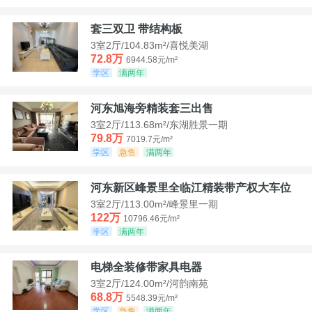
套三双卫 带结构板
3室2厅/104.83m²/喜悦美湖
72.8万
6944.58元/m²
学区
满两年
河东旭海旁精装套三出售
3室2厅/113.68m²/东湖胜景一期
79.8万
7019.7元/m²
学区
急售
满两年
河东新区峰景里全临江精装带产权大车位
3室2厅/113.00m²/峰景里一期
122万
10796.46元/m²
学区
满两年
电梯全装修带家具电器
3室2厅/124.00m²/河韵南苑
68.8万
5548.39元/m²
学区
急售
满两年