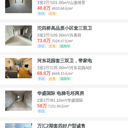
3室2厅/101.00m²/山漫缔景
46.8万
4633.66元/m²
学区
急售
沱四桥高品质小区套三双卫
3室2厅/105.00m²/兴唐府
73.8万
7028.57元/m²
学区
急售
满两年
河东花园套三双卫，带家电
3室2厅/135.00m²/河东花园A区
66.8万
4948.15元/m²
学区
急售
满两年
华盛国际 电梯毛坯两房
2室2厅/81.10m²/华盛国际
58万
7151.66元/m²
学区
万汇2期套四好户型诚售