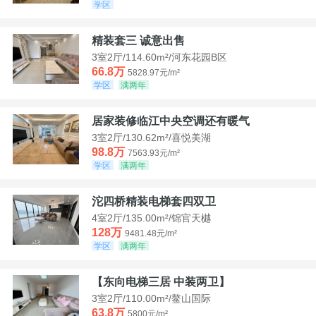
学区
精装套三 诚意出售
3室2厅/114.60m²/河东花园B区
66.8万
5828.97元/m²
学区
满两年
居家装修临江中央空调还有暖气
3室2厅/130.62m²/喜悦美湖
98.8万
7563.93元/m²
学区
满两年
沱四桥精装电梯套四双卫
4室2厅/135.00m²/锦官天樾
128万
9481.48元/m²
学区
满两年
【东向电梯三居 中装两卫】
3室2厅/110.00m²/鳌山国际
63.8万
5800元/m²