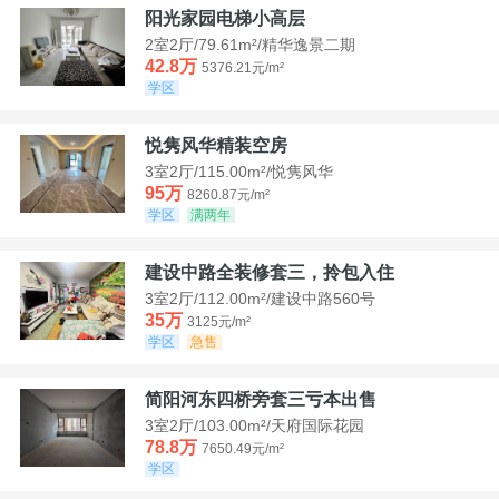
阳光家园电梯小高层
2室2厅/79.61m²/精华逸景二期
42.8万
5376.21元/m²
学区
悦隽风华精装空房
3室2厅/115.00m²/悦隽风华
95万
8260.87元/m²
学区
满两年
建设中路全装修套三，拎包入住
3室2厅/112.00m²/建设中路560号
35万
3125元/m²
学区
急售
简阳河东四桥旁套三亏本出售
3室2厅/103.00m²/天府国际花园
78.8万
7650.49元/m²
学区