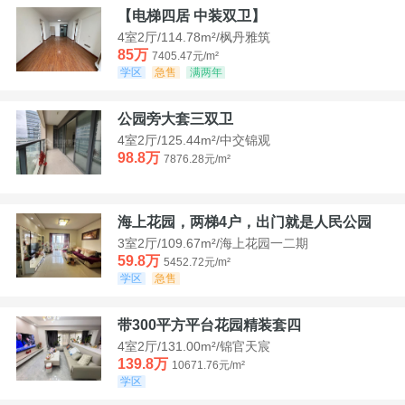
【电梯四居 中装双卫】
4室2厅/114.78m²/枫丹雅筑
85万
7405.47元/m²
学区
急售
满两年
公园旁大套三双卫
4室2厅/125.44m²/中交锦观
98.8万
7876.28元/m²
海上花园，两梯4户，出门就是人民公园
3室2厅/109.67m²/海上花园一二期
59.8万
5452.72元/m²
学区
急售
带300平方平台花园精装套四
4室2厅/131.00m²/锦官天宸
139.8万
10671.76元/m²
学区