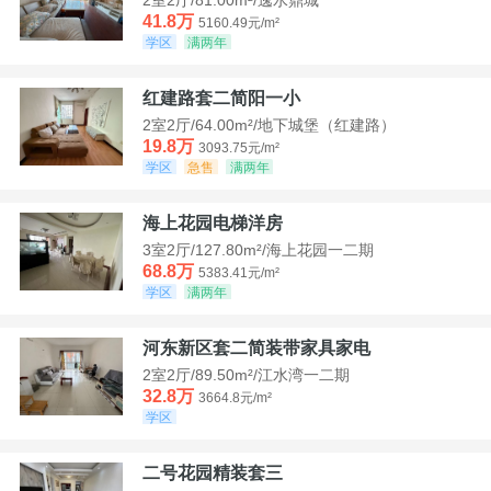
41.8万
5160.49元/m²
学区
满两年
红建路套二简阳一小
2室2厅/64.00m²/地下城堡（红建路）
19.8万
3093.75元/m²
学区
急售
满两年
海上花园电梯洋房
3室2厅/127.80m²/海上花园一二期
68.8万
5383.41元/m²
学区
满两年
河东新区套二简装带家具家电
2室2厅/89.50m²/江水湾一二期
32.8万
3664.8元/m²
学区
二号花园精装套三