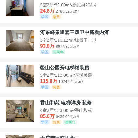
3室2厅/89.00m²/新民街264号
24.8万
2786.52元/m²
学区
急售
河东峰景里套三双卫中庭看内河
3室2厅/116.12m²/峰景里一期
93.8万
8077.85元/m²
学区
满两年
鳌山公园旁电梯精装房
3室2厅/113.00m²/喜悦美麓
115.8万
10247.79元/m²
学区
急售
香山和苑 电梯洋房 装修
4室2厅/133.00m²/香山和苑
85.6万
6436.09元/m²
学区
急售
满两年
天成国际临江套二