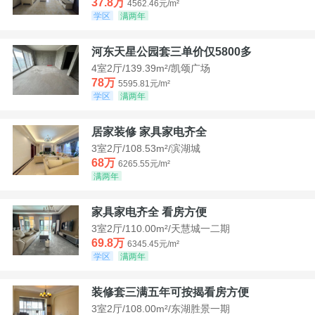
37.8万
4562.46元/m²
学区
满两年
河东天星公园套三单价仅5800多
4室2厅/139.39m²/凯颂广场
78万
5595.81元/m²
学区
满两年
居家装修 家具家电齐全
3室2厅/108.53m²/滨湖城
68万
6265.55元/m²
满两年
家具家电齐全 看房方便
3室2厅/110.00m²/天慧城一二期
69.8万
6345.45元/m²
学区
满两年
装修套三满五年可按揭看房方便
3室2厅/108.00m²/东湖胜景一期