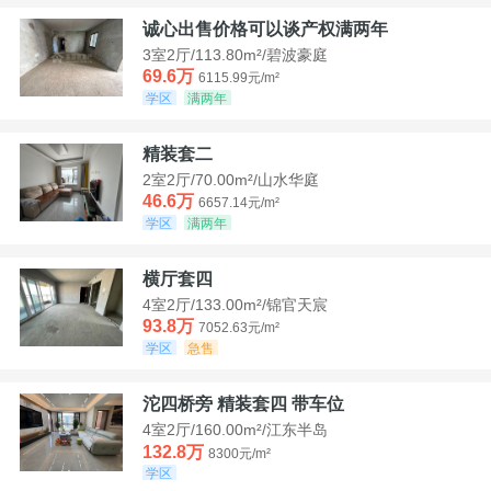
诚心出售价格可以谈产权满两年
3室2厅/113.80m²/碧波豪庭
69.6万
6115.99元/m²
学区
满两年
精装套二
2室2厅/70.00m²/山水华庭
46.6万
6657.14元/m²
学区
满两年
横厅套四
4室2厅/133.00m²/锦官天宸
93.8万
7052.63元/m²
学区
急售
沱四桥旁 精装套四 带车位
4室2厅/160.00m²/江东半岛
132.8万
8300元/m²
学区