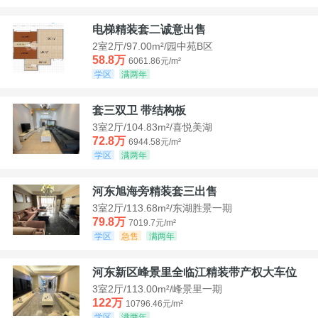
电梯精装套二诚意出售
2室2厅/97.00m²/园中苑B区
58.8万
6061.86元/m²
学区
满两年
套三双卫 带结构板
3室2厅/104.83m²/喜悦美湖
72.8万
6944.58元/m²
学区
满两年
河东旭海旁精装套三出售
3室2厅/113.68m²/东湖胜景一期
79.8万
7019.7元/m²
学区
急售
满两年
河东新区峰景里全临江精装带产权大车位
3室2厅/113.00m²/峰景里一期
122万
10796.46元/m²
学区
满两年