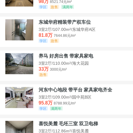
98万
8521.74元/m²
学区
急售
满两年
东城华府精装带产权车位
3室2厅/107.00m²/东城华府A区
81.8万
7644.86元/m²
学区
急售
养马 好房出售 带家具家电
3室2厅/110.00m²/海大花园
33万
3000元/m²
急售
河东中心地段 带平台 家具家电齐全
3室2厅/109.00m²/园中苑B区
95.8万
8788.99元/m²
学区
满两年
喜悦美麓 毛坯三室 双卫电梯
3室2厅/112.86m²/喜悦美麓