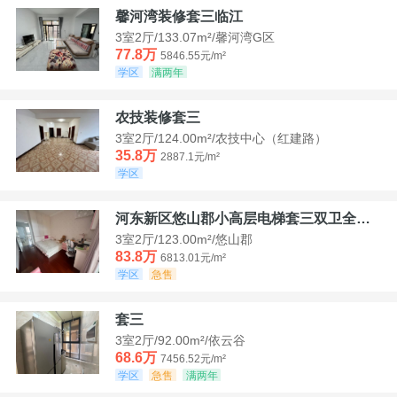
馨河湾装修套三临江
3室2厅/133.07m²/馨河湾G区
77.8万
5846.55元/m²
学区
满两年
农技装修套三
3室2厅/124.00m²/农技中心（红建路）
35.8万
2887.1元/m²
学区
河东新区悠山郡小高层电梯套三双卫全装带家具家电
3室2厅/123.00m²/悠山郡
83.8万
6813.01元/m²
学区
急售
套三
3室2厅/92.00m²/依云谷
68.6万
7456.52元/m²
学区
急售
满两年