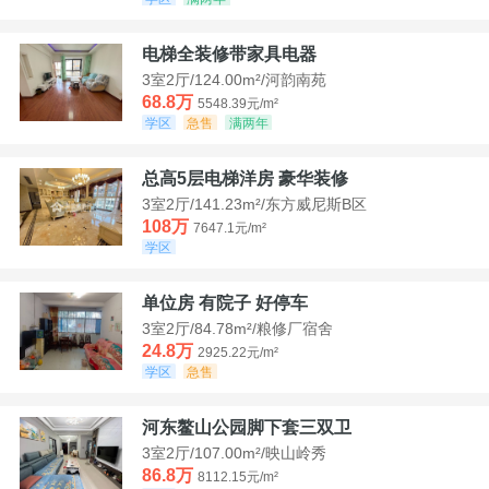
电梯全装修带家具电器
3室2厅/124.00m²/河韵南苑
68.8万
5548.39元/m²
学区
急售
满两年
总高5层电梯洋房 豪华装修
3室2厅/141.23m²/东方威尼斯B区
108万
7647.1元/m²
学区
单位房 有院子 好停车
3室2厅/84.78m²/粮修厂宿舍
24.8万
2925.22元/m²
学区
急售
河东鳌山公园脚下套三双卫
3室2厅/107.00m²/映山岭秀
86.8万
8112.15元/m²