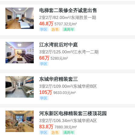
电梯套二装修全齐诚意出售
2室2厅/82.00m²/东湖胜景一期
46.8万
5707.32元/m²
学区
急售
满两年
江水湾前后对中庭
3室2厅/125.00m²/江水湾一二期
66万
5280元/m²
学区
东城华府精装套三
3室2厅/109.00m²/东城华府B区
105万
9633.03元/m²
学区
河东新区电梯精装套三楼顶花园
3室2厅/106.34m²/东城华府A区
83.8万
7880.38元/m²
学区
急售
满两年