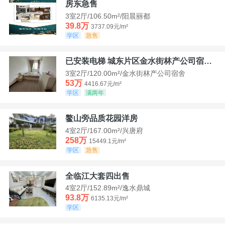
房东急售
3室2厅/106.50m²/阳晨丽都
39.8万
3737.09元/m²
学区
急售
已安装电梯 城东片区金水街林产公司宿舍套三可看江景
3室2厅/120.00m²/金水街林产公司宿舍
53万
4416.67元/m²
学区
满两年
鳌山旁品质花园洋房
4室2厅/167.00m²/兴唐府
258万
15449.1元/m²
学区
急售
全临江大套四出售
4室2厅/152.89m²/逸水鼎城
93.8万
6135.13元/m²
学区