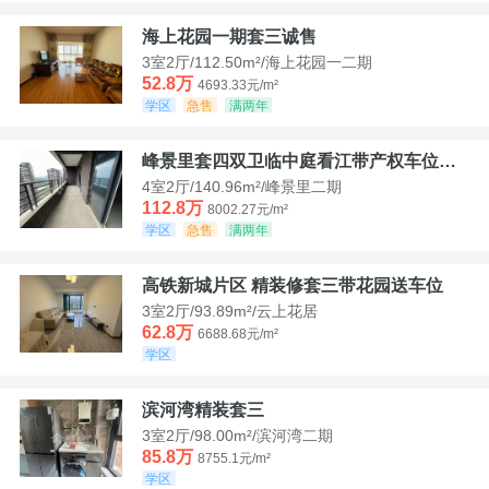
海上花园一期套三诚售
3室2厅/112.50m²/海上花园一二期
52.8万
4693.33元/m²
学区
急售
满两年
峰景里套四双卫临中庭看江带产权车位诚售
4室2厅/140.96m²/峰景里二期
112.8万
8002.27元/m²
学区
急售
满两年
高铁新城片区 精装修套三带花园送车位
3室2厅/93.89m²/云上花居
62.8万
6688.68元/m²
学区
滨河湾精装套三
3室2厅/98.00m²/滨河湾二期
85.8万
8755.1元/m²
学区