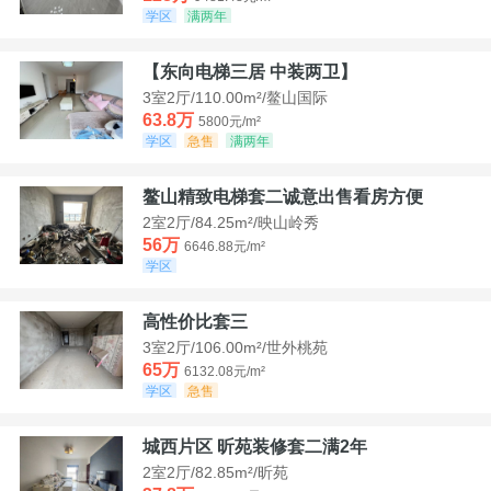
学区
满两年
【东向电梯三居 中装两卫】
3室2厅/110.00m²/鳌山国际
63.8万
5800元/m²
学区
急售
满两年
鳌山精致电梯套二诚意出售看房方便
2室2厅/84.25m²/映山岭秀
56万
6646.88元/m²
学区
高性价比套三
3室2厅/106.00m²/世外桃苑
65万
6132.08元/m²
学区
急售
城西片区 昕苑装修套二满2年
2室2厅/82.85m²/昕苑