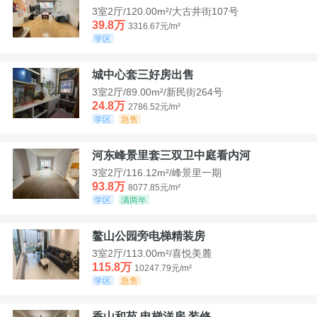
3室2厅/120.00m²/大古井街107号
39.8万
3316.67元/m²
学区
城中心套三好房出售
3室2厅/89.00m²/新民街264号
24.8万
2786.52元/m²
学区
急售
河东峰景里套三双卫中庭看内河
3室2厅/116.12m²/峰景里一期
93.8万
8077.85元/m²
学区
满两年
鳌山公园旁电梯精装房
3室2厅/113.00m²/喜悦美麓
115.8万
10247.79元/m²
学区
急售
香山和苑 电梯洋房 装修