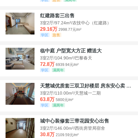
红建路套三出售
3室2厅/97.24m²/农技中心（红建路）
29.16万
2998.77元/m²
学区
急售
临中庭 户型宽大方正 赠送大
3室2厅/104.90m²/巴黎春天
72.8万
6939.94元/m²
学区
满两年
天慧城优质套三双卫好楼层 房东安心卖 价格好谈
3室2厅/110.00m²/天慧城一二期
63.8万
5800元/m²
学区
满两年
城中心装修套三带花园安心出售
3室2厅/146.00m²/西街房管局宿舍
30.8万
2109.59元/m²