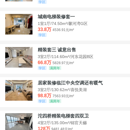
学区
城南电梯装修套一
1室1厅/74.50m²/馨河湾G区
33.8万
4536.91元/m²
学区
精装套三 诚意出售
3室2厅/114.60m²/河东花园B区
66.8万
5828.97元/m²
学区
满两年
居家装修临江中央空调还有暖气
3室2厅/130.62m²/喜悦美湖
98.8万
7563.93元/m²
学区
满两年
沱四桥精装电梯套四双卫
4室2厅/135.00m²/锦官天樾
128万
9481.48元/m²