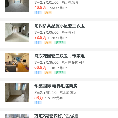
3室2厅/101.00m²/山漫缔景
46.8万
4633.66元/m²
学区
急售
沱四桥高品质小区套三双卫
3室2厅/105.00m²/兴唐府
73.8万
7028.57元/m²
学区
急售
满两年
河东花园套三双卫，带家电
3室2厅/135.00m²/河东花园A区
66.8万
4948.15元/m²
学区
急售
满两年
华盛国际 电梯毛坯两房
2室2厅/81.10m²/华盛国际
58万
7151.66元/m²
学区
万汇2期套四好户型诚售