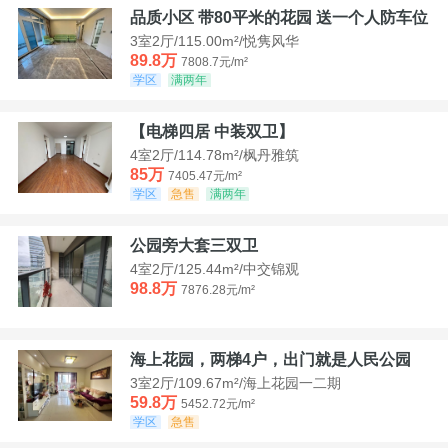
品质小区 带80平米的花园 送一个人防车位
3室2厅/115.00m²/悦隽风华
89.8万
7808.7元/m²
学区
满两年
【电梯四居 中装双卫】
4室2厅/114.78m²/枫丹雅筑
85万
7405.47元/m²
学区
急售
满两年
公园旁大套三双卫
4室2厅/125.44m²/中交锦观
98.8万
7876.28元/m²
海上花园，两梯4户，出门就是人民公园
3室2厅/109.67m²/海上花园一二期
59.8万
5452.72元/m²
学区
急售