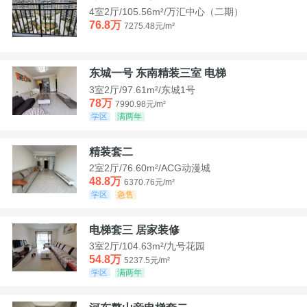
4室2厅/105.56m²/万汇中心（二期）
76.8万
7275.48元/m²
东城一号 东南精装三室 电梯
3室2厅/97.61m²/东城1号
78万
7990.98元/m²
学区
满两年
精装套二
2室2厅/76.60m²/ACG动漫城
48.8万
6370.76元/m²
学区
急售
电梯套三 居家装修
3室2厅/104.63m²/九号花园
54.8万
5237.5元/m²
学区
满两年