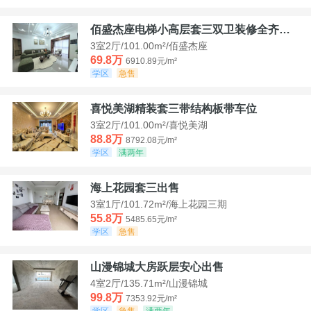
佰盛杰座电梯小高层套三双卫装修全齐诚意出售
3室2厅/101.00m²/佰盛杰座
69.8万
6910.89元/m²
学区
急售
喜悦美湖精装套三带结构板带车位
3室2厅/101.00m²/喜悦美湖
88.8万
8792.08元/m²
学区
满两年
海上花园套三出售
3室1厅/101.72m²/海上花园三期
55.8万
5485.65元/m²
学区
急售
山漫锦城大房跃层安心出售
4室2厅/135.71m²/山漫锦城
99.8万
7353.92元/m²
学区
急售
满两年