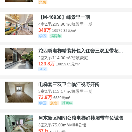
急售
【M-46938】峰景里一期
4室2厅/209.90m²/峰景里一期
348万
16579.32元/m²
学区
满两年
沱四桥电梯精装拎包入住套三双卫带花园40平米带车位
2室2厅/114.00m²/碧波豪庭
123.8万
10859.65元/m²
学区
电梯套三双卫全临江视野开阔
3室2厅/113.17m²/峰景里一期
73.9万
6530元/m²
学区
急售
满两年
河东新区MINI公馆电梯好楼层带车位诚售
3室2厅/75.00m²/MINI公馆
57万
7600元/m²