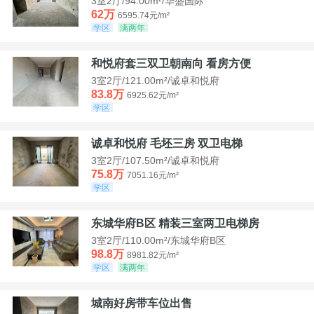
3室2厅/94.00m²/华盛国际
62万
6595.74元/m²
学区
满两年
和悦府套三双卫朝南向 看房方便
3室2厅/121.00m²/诚卓和悦府
83.8万
6925.62元/m²
学区
诚卓和悦府 毛坯三房 双卫电梯
3室2厅/107.50m²/诚卓和悦府
75.8万
7051.16元/m²
学区
东城华府B区 精装三室两卫电梯房
3室2厅/110.00m²/东城华府B区
98.8万
8981.82元/m²
学区
满两年
城南好房带车位出售