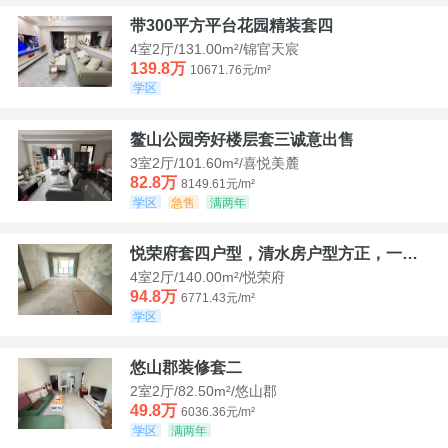
带300平方平台花园精装套四
4室2厅/131.00m²/锦官天宸
139.8万
10671.76元/m²
学区
鳌山公园旁好楼层套三诚意出售
3室2厅/101.60m²/喜悦美麓
82.8万
8149.61元/m²
学区
急售
满两年
悦荣府套四户型，清水房户型方正，一口价94，8
4室2厅/140.00m²/悦荣府
94.8万
6771.43元/m²
学区
悠山郡装修套二
2室2厅/82.50m²/悠山郡
49.8万
6036.36元/m²
学区
满两年