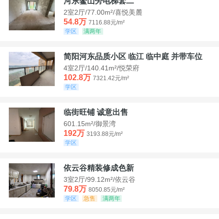
河东鳌山旁电梯套二
2室2厅/77.00m²/喜悦美麓
54.8万
7116.88元/m²
学区
满两年
简阳河东品质小区 临江 临中庭 并带车位
4室2厅/140.41m²/悦荣府
102.8万
7321.42元/m²
学区
临街旺铺 诚意出售
601.15m²/御景湾
192万
3193.88元/m²
学区
依云谷精装修成色新
3室2厅/99.12m²/依云谷
79.8万
8050.85元/m²
学区
急售
满两年