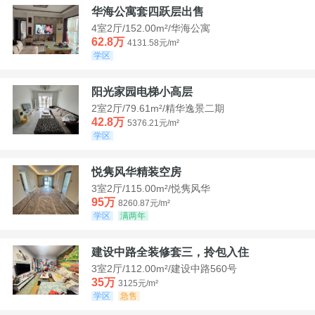
华海公寓套四跃层出售
4室2厅/152.00m²/华海公寓
62.8万
4131.58元/m²
学区
阳光家园电梯小高层
2室2厅/79.61m²/精华逸景二期
42.8万
5376.21元/m²
学区
悦隽风华精装空房
3室2厅/115.00m²/悦隽风华
95万
8260.87元/m²
学区
满两年
建设中路全装修套三，拎包入住
3室2厅/112.00m²/建设中路560号
35万
3125元/m²
学区
急售