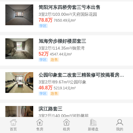
简阳河东四桥旁套三亏本出售
3室2厅/103.00m²/天府国际花园
78.8万
7650.49元/m²
学区
旭海旁步梯好楼层套三
3室2厅/114.35m²/御景湾
52万
4547.44元/m²
学区
急售
公园印象套二改套三精装修可按揭看房方便
3室2厅/89.67m²/公园印象
46.8万
5219.14元/m²
学区
急售
滨江路套三
3室2厅/140.00m²/河韵馨苑
42万
3000元/m²
学区
急售
首页
售房
租房
新楼盘
我的