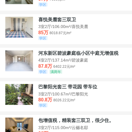
学区
喜悦美麓套三双卫
3室2厅/106.00m²/喜悦美麓
85万
8018.87元/m²
学区
河东新区碧波豪庭临小区中庭无增值税
4室2厅/137.14m²/碧波豪庭
87.8万
6402.22元/m²
学区
满两年
巴黎阳光套三 带花园 带车位
3室2厅/100.67m²/巴黎阳光
80.8万
8026.22元/m²
学区
包增值税，精装套三双卫，很少住。
3室2厅/115.00m²/云樾名邸