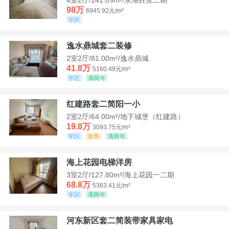
98万
6945.92元/m²
学区
逸水鼎城套二装修
2室2厅/81.00m²/逸水鼎城
41.8万
5160.49元/m²
学区
满两年
红建路套二简阳一小
2室2厅/64.00m²/地下城堡（红建路）
19.8万
3093.75元/m²
学区
急售
满两年
海上花园电梯洋房
3室2厅/127.80m²/海上花园一二期
68.8万
5383.41元/m²
学区
满两年
河东新区套二简装带家具家电