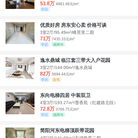
53.8万
4981.48元/m²
学区
优质好房 房东安心卖 价格可谈
3室2厅/95.49m²/峰景里二期
71万
7435.33元/m²
学区
满两年
逸水鼎城 临江套三带大入户花园
3室2厅/144.00m²/逸水鼎城
82万
5694.44元/m²
学区
急售
东向电梯四居 中装双卫
4室3厅/193.27m²/墨香苑（红建路北段）
72.8万
3766.75元/m²
学区
满两年
简阳河东电梯顶跃带花园
4室2厅/141.09m²/东湖胜景二期