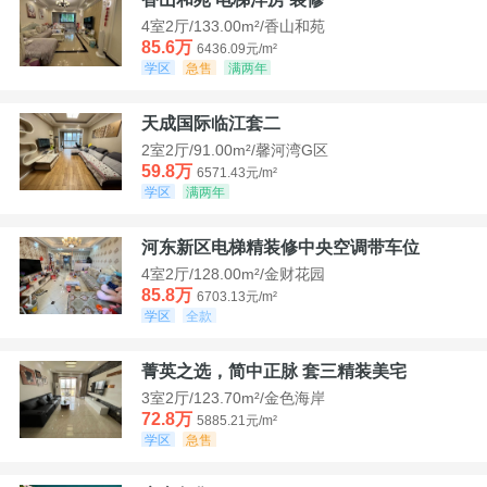
4室2厅/133.00m²/香山和苑
85.6万
6436.09元/m²
学区
急售
满两年
天成国际临江套二
2室2厅/91.00m²/馨河湾G区
59.8万
6571.43元/m²
学区
满两年
河东新区电梯精装修中央空调带车位
4室2厅/128.00m²/金财花园
85.8万
6703.13元/m²
学区
全款
菁英之选，简中正脉 套三精装美宅
3室2厅/123.70m²/金色海岸
72.8万
5885.21元/m²
学区
急售