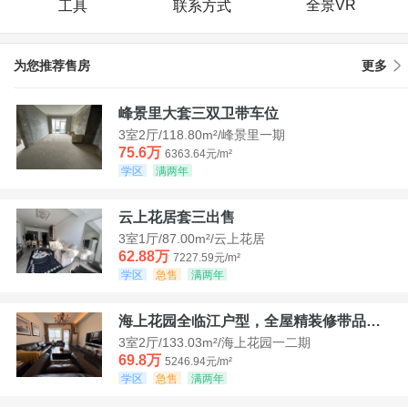
全景VR
工具
联系方式
为您推荐售房
更多
峰景里大套三双卫带车位
3室2厅/118.80m²/峰景里一期
75.6万
6363.64元/m²
学区
满两年
云上花居套三出售
3室1厅/87.00m²/云上花居
62.88万
7227.59元/m²
学区
急售
满两年
海上花园全临江户型，全屋精装修带品牌家具家电，诚意出售！
3室2厅/133.03m²/海上花园一二期
69.8万
5246.94元/m²
学区
急售
满两年