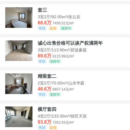
套三
3室2厅/92.00m²/依云谷
68.6万
7456.52元/m²
学区
急售
满两年
诚心出售价格可以谈产权满两年
3室2厅/113.80m²/碧波豪庭
69.6万
6115.99元/m²
学区
满两年
精装套二
2室2厅/70.00m²/山水华庭
46.6万
6657.14元/m²
学区
满两年
横厅套四
4室2厅/133.00m²/锦官天宸
93.8万
7052.63元/m²
学区
急售