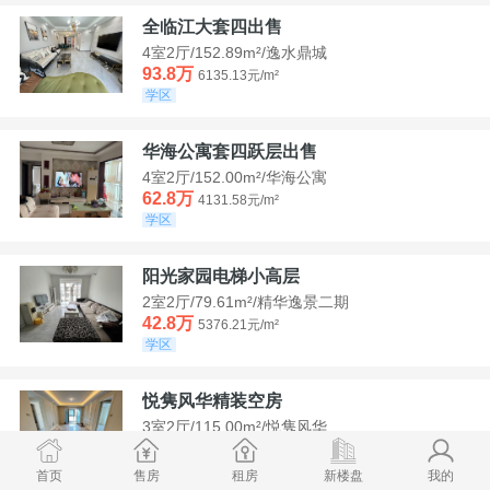
全临江大套四出售
4室2厅/152.89m²/逸水鼎城
93.8万
6135.13元/m²
学区
华海公寓套四跃层出售
4室2厅/152.00m²/华海公寓
62.8万
4131.58元/m²
学区
阳光家园电梯小高层
2室2厅/79.61m²/精华逸景二期
42.8万
5376.21元/m²
学区
悦隽风华精装空房
3室2厅/115.00m²/悦隽风华
95万
8260.87元/m²
学区
满两年
首页
售房
租房
新楼盘
我的