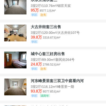
3室2厅/110.76m²/锦官天宸
95万
8577.1元/m²
学区
急售
大古井街套三出售
3室2厅/120.00m²/大古井街107号
39.8万
3316.67元/m²
学区
城中心套三好房出售
3室2厅/89.00m²/新民街264号
24.8万
2786.52元/m²
学区
急售
河东峰景里套三双卫中庭看内河
3室2厅/116.12m²/峰景里一期
93.8万
8077.85元/m²
学区
满两年