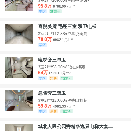
3室2厅/109.00m²/园中苑B区
95.8万
8788.99元/m²
学区
满两年
喜悦美麓 毛坯三室 双卫电梯
3室2厅/112.86m²/喜悦美麓
78.8万
6982.1元/m²
学区
电梯套三单卫
3室2厅/98.00m²/香山和苑
64万
6530.61元/m²
学区
急售
满两年
急售套三双卫
3室2厅/120.00m²/香山和苑
59.8万
4983.33元/m²
学区
急售
满两年
城北人民公园旁精华逸景电梯大套二