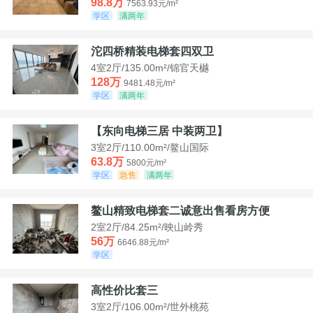
98.8万
7563.93元/m²
学区
满两年
沱四桥精装电梯套四双卫
4室2厅/135.00m²/锦官天樾
128万
9481.48元/m²
学区
满两年
【东向电梯三居 中装两卫】
3室2厅/110.00m²/鳌山国际
63.8万
5800元/m²
学区
急售
满两年
鳌山精致电梯套二诚意出售看房方便
2室2厅/84.25m²/映山岭秀
56万
6646.88元/m²
学区
高性价比套三
3室2厅/106.00m²/世外桃苑