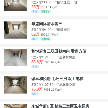
2室2厅/90.00m²/精华逸景一期
28万
3111.11元/m²
学区
满两年
华盛国际清水套三
3室2厅/94.00m²/华盛国际
62万
6595.74元/m²
学区
满两年
和悦府套三双卫朝南向 看房方便
3室2厅/121.00m²/诚卓和悦府
83.8万
6925.62元/m²
学区
诚卓和悦府 毛坯三房 双卫电梯
3室2厅/107.50m²/诚卓和悦府
75.8万
7051.16元/m²
学区
东城华府B区 精装三室两卫电梯房