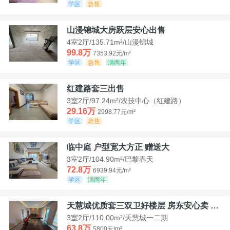
学区
急售
山漫锦城大房跃层安心出售
4室2厅/135.71m²/山漫锦城
99.8万
7353.92元/m²
学区
急售
满两年
红建路套三出售
3室2厅/97.24m²/农技中心（红建路）
29.16万
2998.77元/m²
学区
急售
临中庭 户型宽大方正 赠送大
3室2厅/104.90m²/巴黎春天
72.8万
6939.94元/m²
学区
满两年
天慧城优质套三双卫好楼层 房东安心卖 价格好谈
3室2厅/110.00m²/天慧城一二期
63.8万
5800元/m²