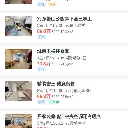
学区
急售
河东鳌山公园脚下套三双卫
3室2厅/107.00m²/映山岭秀
86.8万
8112.15元/m²
学区
城南电梯装修套一
1室1厅/74.50m²/馨河湾G区
33.8万
4536.91元/m²
学区
精装套三 诚意出售
3室2厅/114.60m²/河东花园B区
66.8万
5828.97元/m²
学区
满两年
居家装修临江中央空调还有暖气
3室2厅/130.62m²/喜悦美湖