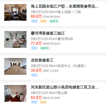
海上花园全临江户型，全屋精装修带品牌家具家电，诚意出售！
3室2厅/133.03m²/海上花园一二期
69.8万
5246.94元/m²
学区
急售
满两年
馨河湾装修套三临江
3室2厅/133.07m²/馨河湾G区
77.8万
5846.55元/m²
学区
满两年
农技装修套三
3室2厅/124.00m²/农技中心（红建路）
35.8万
2887.1元/m²
学区
河东新区悠山郡小高层电梯套三双卫全装带家具家电
3室2厅/123.00m²/悠山郡
83.8万
6813.01元/m²
学区
急售