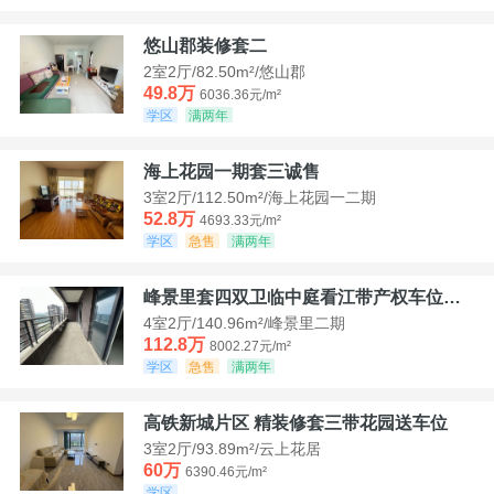
悠山郡装修套二
2室2厅/82.50m²/悠山郡
49.8万
6036.36元/m²
学区
满两年
海上花园一期套三诚售
3室2厅/112.50m²/海上花园一二期
52.8万
4693.33元/m²
学区
急售
满两年
峰景里套四双卫临中庭看江带产权车位诚售
4室2厅/140.96m²/峰景里二期
112.8万
8002.27元/m²
学区
急售
满两年
高铁新城片区 精装修套三带花园送车位
3室2厅/93.89m²/云上花居
60万
6390.46元/m²
学区