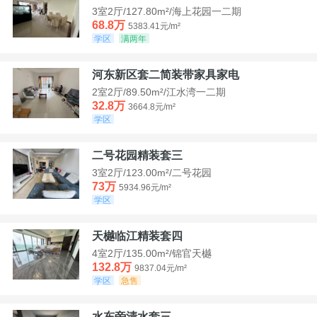
3室2厅/127.80m²/海上花园一二期
68.8万
5383.41元/m²
学区
满两年
河东新区套二简装带家具家电
2室2厅/89.50m²/江水湾一二期
32.8万
3664.8元/m²
学区
二号花园精装套三
3室2厅/123.00m²/二号花园
73万
5934.96元/m²
学区
天樾临江精装套四
4室2厅/135.00m²/锦官天樾
132.8万
9837.04元/m²
学区
急售
水东旁清水套三