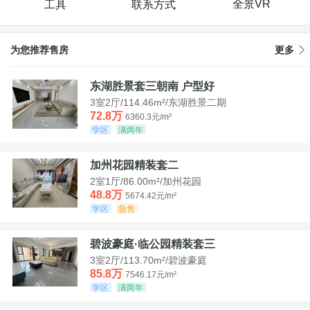
全景VR
工具
联系方式
为您推荐售房
更多
东湖胜景套三朝南 户型好
3室2厅/114.46m²/东湖胜景二期
72.8万
6360.3元/m²
学区
满两年
加州花园精装套二
2室1厅/86.00m²/加州花园
48.8万
5674.42元/m²
学区
急售
碧波豪庭·临公园精装套三
3室2厅/113.70m²/碧波豪庭
85.8万
7546.17元/m²
学区
满两年