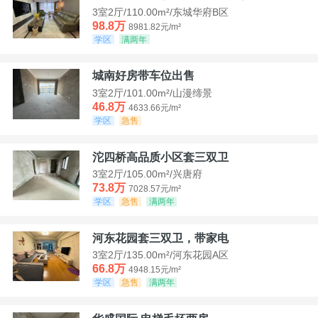
3室2厅/110.00m²/东城华府B区
98.8万
8981.82元/m²
学区
满两年
城南好房带车位出售
3室2厅/101.00m²/山漫缔景
46.8万
4633.66元/m²
学区
急售
沱四桥高品质小区套三双卫
3室2厅/105.00m²/兴唐府
73.8万
7028.57元/m²
学区
急售
满两年
河东花园套三双卫，带家电
3室2厅/135.00m²/河东花园A区
66.8万
4948.15元/m²
学区
急售
满两年