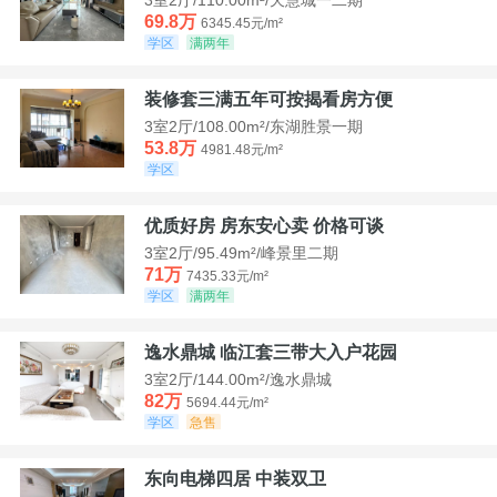
69.8万
6345.45元/m²
学区
满两年
装修套三满五年可按揭看房方便
3室2厅/108.00m²/东湖胜景一期
53.8万
4981.48元/m²
学区
优质好房 房东安心卖 价格可谈
3室2厅/95.49m²/峰景里二期
71万
7435.33元/m²
学区
满两年
逸水鼎城 临江套三带大入户花园
3室2厅/144.00m²/逸水鼎城
82万
5694.44元/m²
学区
急售
东向电梯四居 中装双卫