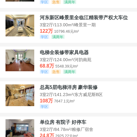
学区
急售
满两年
河东新区峰景里全临江精装带产权大车位
3室2厅/113.00m²/峰景里一期
122万
10796.46元/m²
学区
满两年
电梯全装修带家具电器
3室2厅/124.00m²/河韵南苑
68.8万
5548.39元/m²
学区
急售
满两年
总高5层电梯洋房 豪华装修
3室2厅/141.23m²/东方威尼斯B区
108万
7647.1元/m²
学区
单位房 有院子 好停车
3室2厅/84.78m²/粮修厂宿舍
24.8万
2925.22元/m²