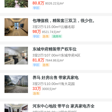
80.8万
8026.22元/m²
学区
包增值税，精装套三双卫，很少住。
3室2厅/115.00m²/云樾名邸
98万
8521.74元/m²
学区
急售
满两年
东城华府精装带产权车位
3室2厅/107.00m²/东城华府A区
81.8万
7644.86元/m²
学区
急售
养马 好房出售 带家具家电
3室2厅/110.00m²/海大花园
33万
3000元/m²
急售
河东中心地段 带平台 家具家电齐全