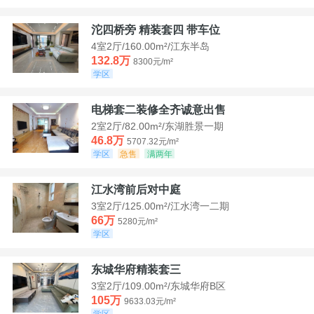
沱四桥旁 精装套四 带车位
4室2厅/160.00m²/江东半岛
132.8万
8300元/m²
学区
电梯套二装修全齐诚意出售
2室2厅/82.00m²/东湖胜景一期
46.8万
5707.32元/m²
学区
急售
满两年
江水湾前后对中庭
3室2厅/125.00m²/江水湾一二期
66万
5280元/m²
学区
东城华府精装套三
3室2厅/109.00m²/东城华府B区
105万
9633.03元/m²
学区