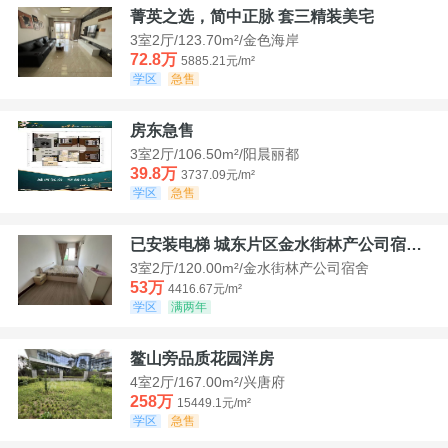
菁英之选，简中正脉 套三精装美宅
3室2厅/123.70m²/金色海岸
72.8万
5885.21元/m²
学区
急售
房东急售
3室2厅/106.50m²/阳晨丽都
39.8万
3737.09元/m²
学区
急售
已安装电梯 城东片区金水街林产公司宿舍套三可看江景
3室2厅/120.00m²/金水街林产公司宿舍
53万
4416.67元/m²
学区
满两年
鳌山旁品质花园洋房
4室2厅/167.00m²/兴唐府
258万
15449.1元/m²
学区
急售