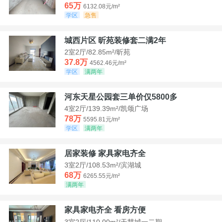
65万
6132.08元/m²
学区
急售
城西片区 昕苑装修套二满2年
2室2厅/82.85m²/昕苑
37.8万
4562.46元/m²
学区
满两年
河东天星公园套三单价仅5800多
4室2厅/139.39m²/凯颂广场
78万
5595.81元/m²
学区
满两年
居家装修 家具家电齐全
3室2厅/108.53m²/滨湖城
68万
6265.55元/m²
满两年
家具家电齐全 看房方便
3室2厅/110.00m²/天慧城一二期