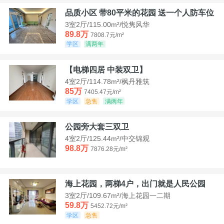
品质小区 带80平米的花园 送一个人防车位
3室2厅/115.00m²/悦隽风华
89.8万
7808.7元/m²
学区
满两年
【电梯四居 中装双卫】
4室2厅/114.78m²/枫丹雅筑
85万
7405.47元/m²
学区
急售
满两年
公园旁大套三双卫
4室2厅/125.44m²/中交锦观
98.8万
7876.28元/m²
海上花园，两梯4户，出门就是人民公园
3室2厅/109.67m²/海上花园一二期
59.8万
5452.72元/m²
学区
急售