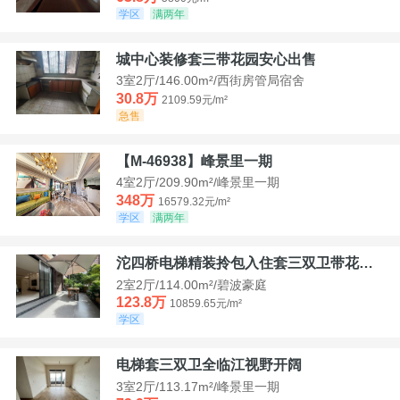
学区
满两年
城中心装修套三带花园安心出售
3室2厅/146.00m²/西街房管局宿舍
30.8万
2109.59元/m²
急售
【M-46938】峰景里一期
4室2厅/209.90m²/峰景里一期
348万
16579.32元/m²
学区
满两年
沱四桥电梯精装拎包入住套三双卫带花园40平米带车位
2室2厅/114.00m²/碧波豪庭
123.8万
10859.65元/m²
学区
电梯套三双卫全临江视野开阔
3室2厅/113.17m²/峰景里一期