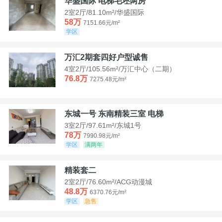
华盛国际 电梯毛坯两房
2室2厅/81.10m²/华盛国际
58万
7151.66元/m²
学区
万汇2期套四好户型诚售
4室2厅/105.56m²/万汇中心（二期）
76.8万
7275.48元/m²
东城一号 东南精装三室 电梯
3室2厅/97.61m²/东城1号
78万
7990.98元/m²
学区
满两年
精装套二
2室2厅/76.60m²/ACG动漫城
48.8万
6370.76元/m²
学区
急售