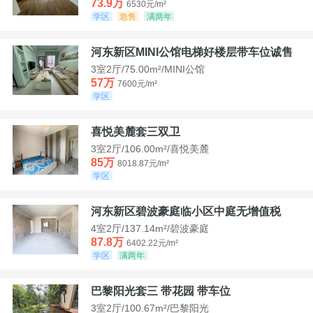
73.9万
6530元/m²
学区
急售
满两年
河东新区MINI公馆电梯好楼层带车位诚售
3室2厅/75.00m²/MINI公馆
57万
7600元/m²
学区
喜悦美麓套三双卫
3室2厅/106.00m²/喜悦美麓
85万
8018.87元/m²
学区
河东新区碧波豪庭临小区中庭无增值税
4室2厅/137.14m²/碧波豪庭
87.8万
6402.22元/m²
学区
满两年
巴黎阳光套三 带花园 带车位
3室2厅/100.67m²/巴黎阳光