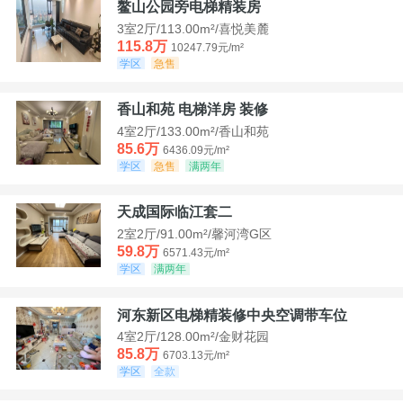
鳌山公园旁电梯精装房
3室2厅/113.00m²/喜悦美麓
115.8万
10247.79元/m²
学区
急售
香山和苑 电梯洋房 装修
4室2厅/133.00m²/香山和苑
85.6万
6436.09元/m²
学区
急售
满两年
天成国际临江套二
2室2厅/91.00m²/馨河湾G区
59.8万
6571.43元/m²
学区
满两年
河东新区电梯精装修中央空调带车位
4室2厅/128.00m²/金财花园
85.8万
6703.13元/m²
学区
全款