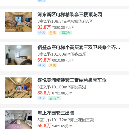
河东新区电梯精装套三楼顶花园
3室2厅/106.34m²/东城华府A区
83.8万
7880.38元/m²
学区
急售
满两年
佰盛杰座电梯小高层套三双卫装修全齐诚意出售
3室2厅/101.00m²/佰盛杰座
69.8万
6910.89元/m²
学区
急售
喜悦美湖精装套三带结构板带车位
3室2厅/101.00m²/喜悦美湖
88.8万
8792.08元/m²
学区
满两年
海上花园套三出售
3室1厅/101.72m²/海上花园三期
55.8万
5485.65元/m²