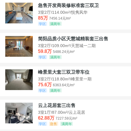
急售开发商装修标准套三双卫
3室2厅/114.00m²/悦隽风华
85万
7456.14元/m²
学区
满两年
简阳品质小区天慧城精装套三出售
3室2厅/109.00m²/天慧城一二期
59.8万
5486.24元/m²
学区
满两年
峰景里大套三双卫带车位
3室2厅/118.80m²/峰景里一期
75.6万
6363.64元/m²
学区
满两年
云上花居套三出售
3室1厅/87.00m²/云上花居
62.88万
7227.59元/m²
学区
急售
满两年