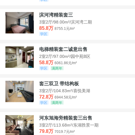
滨河湾精装套三
3室2厅/98.00m²/滨河湾二期
85.8万
8755.1元/m²
学区
电梯精装套二诚意出售
2室2厅/97.00m²/园中苑B区
58.8万
6061.86元/m²
学区
满两年
套三双卫 带结构板
3室2厅/104.83m²/喜悦美湖
72.8万
6944.58元/m²
学区
满两年
河东旭海旁精装套三出售
3室2厅/113.68m²/东湖胜景一期
79.8万
7019.7元/m²