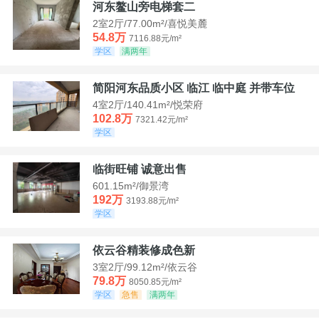
河东鳌山旁电梯套二
2室2厅/77.00m²/喜悦美麓
54.8万
7116.88元/m²
学区
满两年
简阳河东品质小区 临江 临中庭 并带车位
4室2厅/140.41m²/悦荣府
102.8万
7321.42元/m²
学区
临街旺铺 诚意出售
601.15m²/御景湾
192万
3193.88元/m²
学区
依云谷精装修成色新
3室2厅/99.12m²/依云谷
79.8万
8050.85元/m²
学区
急售
满两年