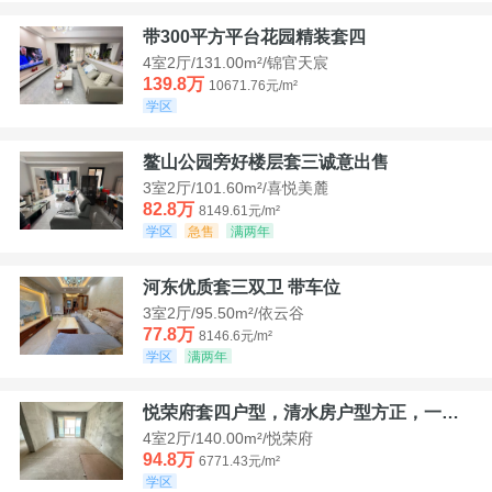
带300平方平台花园精装套四
4室2厅/131.00m²/锦官天宸
139.8万
10671.76元/m²
学区
鳌山公园旁好楼层套三诚意出售
3室2厅/101.60m²/喜悦美麓
82.8万
8149.61元/m²
学区
急售
满两年
河东优质套三双卫 带车位
3室2厅/95.50m²/依云谷
77.8万
8146.6元/m²
学区
满两年
悦荣府套四户型，清水房户型方正，一口价94，8
4室2厅/140.00m²/悦荣府
94.8万
6771.43元/m²
学区