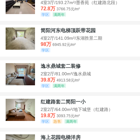
4室3厅/193.27m²/墨香苑（红建路北段）
72.8万
3766.75元/m²
学区
满两年
简阳河东电梯顶跃带花园
4室2厅/141.09m²/东湖胜景二期
98万
6945.92元/m²
学区
逸水鼎城套二装修
2室2厅/81.00m²/逸水鼎城
39.8万
4913.58元/m²
学区
满两年
红建路套二简阳一小
2室2厅/64.00m²/地下城堡（红建路）
19.8万
3093.75元/m²
学区
急售
满两年
海上花园电梯洋房