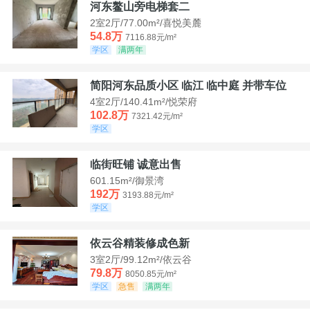
河东鳌山旁电梯套二
2室2厅/77.00m²/喜悦美麓
54.8万
7116.88元/m²
学区
满两年
简阳河东品质小区 临江 临中庭 并带车位
4室2厅/140.41m²/悦荣府
102.8万
7321.42元/m²
学区
临街旺铺 诚意出售
601.15m²/御景湾
192万
3193.88元/m²
学区
依云谷精装修成色新
3室2厅/99.12m²/依云谷
79.8万
8050.85元/m²
学区
急售
满两年