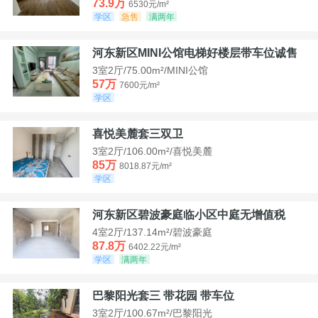
73.9万
6530元/m²
学区
急售
满两年
河东新区MINI公馆电梯好楼层带车位诚售
3室2厅/75.00m²/MINI公馆
57万
7600元/m²
学区
喜悦美麓套三双卫
3室2厅/106.00m²/喜悦美麓
85万
8018.87元/m²
学区
河东新区碧波豪庭临小区中庭无增值税
4室2厅/137.14m²/碧波豪庭
87.8万
6402.22元/m²
学区
满两年
巴黎阳光套三 带花园 带车位
3室2厅/100.67m²/巴黎阳光