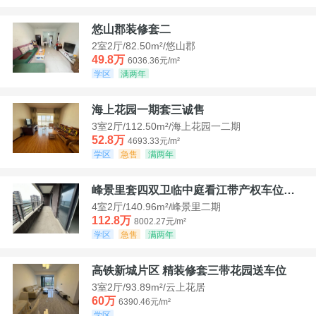
悠山郡装修套二
2室2厅/82.50m²/悠山郡
49.8万
6036.36元/m²
学区
满两年
海上花园一期套三诚售
3室2厅/112.50m²/海上花园一二期
52.8万
4693.33元/m²
学区
急售
满两年
峰景里套四双卫临中庭看江带产权车位诚售
4室2厅/140.96m²/峰景里二期
112.8万
8002.27元/m²
学区
急售
满两年
高铁新城片区 精装修套三带花园送车位
3室2厅/93.89m²/云上花居
60万
6390.46元/m²
学区