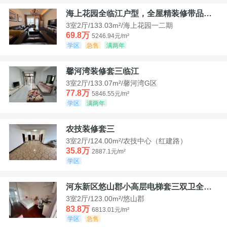
海上花园全临江户型，全屋精装修带品牌家具家电，诚意出售！
3室2厅/133.03m²/海上花园一二期
69.8万
5246.94元/m²
学区
急售
满两年
馨河湾装修套三临江
3室2厅/133.07m²/馨河湾G区
77.8万
5846.55元/m²
学区
满两年
农技装修套三
3室2厅/124.00m²/农技中心（红建路）
35.8万
2887.1元/m²
学区
河东新区悠山郡小高层电梯套三双卫全装带家具家电
3室2厅/123.00m²/悠山郡
83.8万
6813.01元/m²
学区
急售