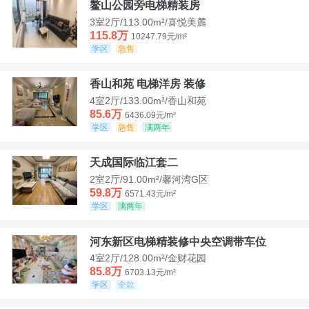
鳌山公园旁电梯精装房
3室2厅/113.00m²/喜悦美麓
115.8万
10247.79元/m²
学区
急售
香山和苑 电梯洋房 装修
4室2厅/133.00m²/香山和苑
85.6万
6436.09元/m²
学区
急售
满两年
天成国际临江套二
2室2厅/91.00m²/馨河湾G区
59.8万
6571.43元/m²
学区
满两年
河东新区电梯精装修中央空调带车位
4室2厅/128.00m²/金财花园
85.8万
6703.13元/m²
学区
全款