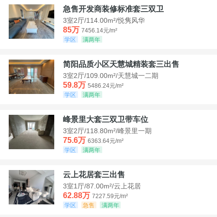
急售开发商装修标准套三双卫
3室2厅/114.00m²/悦隽风华
85万
7456.14元/m²
学区
满两年
简阳品质小区天慧城精装套三出售
3室2厅/109.00m²/天慧城一二期
59.8万
5486.24元/m²
学区
满两年
峰景里大套三双卫带车位
3室2厅/118.80m²/峰景里一期
75.6万
6363.64元/m²
学区
满两年
云上花居套三出售
3室1厅/87.00m²/云上花居
62.88万
7227.59元/m²
学区
急售
满两年