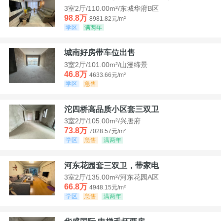
3室2厅/110.00m²/东城华府B区
98.8万
8981.82元/m²
学区
满两年
城南好房带车位出售
3室2厅/101.00m²/山漫缔景
46.8万
4633.66元/m²
学区
急售
沱四桥高品质小区套三双卫
3室2厅/105.00m²/兴唐府
73.8万
7028.57元/m²
学区
急售
满两年
河东花园套三双卫，带家电
3室2厅/135.00m²/河东花园A区
66.8万
4948.15元/m²
学区
急售
满两年