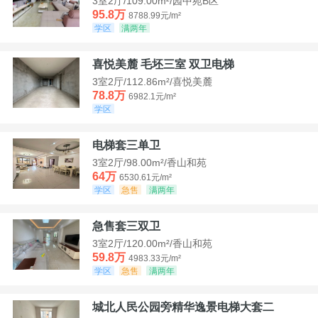
3室2厅/109.00m²/园中苑B区
95.8万
8788.99元/m²
学区
满两年
喜悦美麓 毛坯三室 双卫电梯
3室2厅/112.86m²/喜悦美麓
78.8万
6982.1元/m²
学区
电梯套三单卫
3室2厅/98.00m²/香山和苑
64万
6530.61元/m²
学区
急售
满两年
急售套三双卫
3室2厅/120.00m²/香山和苑
59.8万
4983.33元/m²
学区
急售
满两年
城北人民公园旁精华逸景电梯大套二