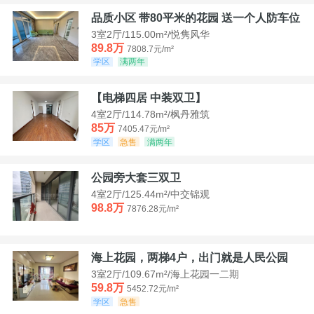
品质小区 带80平米的花园 送一个人防车位
3室2厅/115.00m²/悦隽风华
89.8万
7808.7元/m²
学区
满两年
【电梯四居 中装双卫】
4室2厅/114.78m²/枫丹雅筑
85万
7405.47元/m²
学区
急售
满两年
公园旁大套三双卫
4室2厅/125.44m²/中交锦观
98.8万
7876.28元/m²
海上花园，两梯4户，出门就是人民公园
3室2厅/109.67m²/海上花园一二期
59.8万
5452.72元/m²
学区
急售