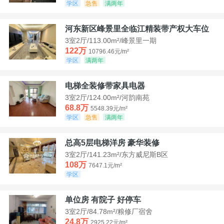
学区
急售
满两年
河东新区峰景里全临江精装带产权大车位
3室2厅/113.00m²/峰景里一期
122万
10796.46元/m²
学区
满两年
电梯全装修带家具电器
3室2厅/124.00m²/河韵南苑
68.8万
5548.39元/m²
学区
急售
满两年
总高5层电梯洋房 豪华装修
3室2厅/141.23m²/东方威尼斯B区
108万
7647.1元/m²
学区
单位房 有院子 好停车
3室2厅/84.78m²/粮修厂宿舍
24.8万
2925.22元/m²