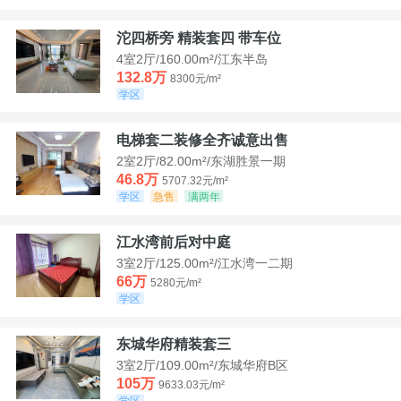
沱四桥旁 精装套四 带车位
4室2厅/160.00m²/江东半岛
132.8万
8300元/m²
学区
电梯套二装修全齐诚意出售
2室2厅/82.00m²/东湖胜景一期
46.8万
5707.32元/m²
学区
急售
满两年
江水湾前后对中庭
3室2厅/125.00m²/江水湾一二期
66万
5280元/m²
学区
东城华府精装套三
3室2厅/109.00m²/东城华府B区
105万
9633.03元/m²
学区