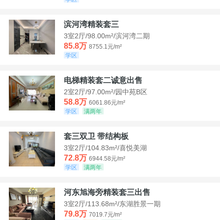
滨河湾精装套三
3室2厅/98.00m²/滨河湾二期
85.8万
8755.1元/m²
学区
电梯精装套二诚意出售
2室2厅/97.00m²/园中苑B区
58.8万
6061.86元/m²
学区
满两年
套三双卫 带结构板
3室2厅/104.83m²/喜悦美湖
72.8万
6944.58元/m²
学区
满两年
河东旭海旁精装套三出售
3室2厅/113.68m²/东湖胜景一期
79.8万
7019.7元/m²