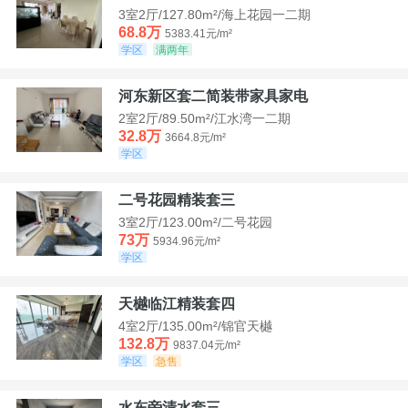
3室2厅/127.80m²/海上花园一二期
68.8万
5383.41元/m²
学区
满两年
河东新区套二简装带家具家电
2室2厅/89.50m²/江水湾一二期
32.8万
3664.8元/m²
学区
二号花园精装套三
3室2厅/123.00m²/二号花园
73万
5934.96元/m²
学区
天樾临江精装套四
4室2厅/135.00m²/锦官天樾
132.8万
9837.04元/m²
学区
急售
水东旁清水套三