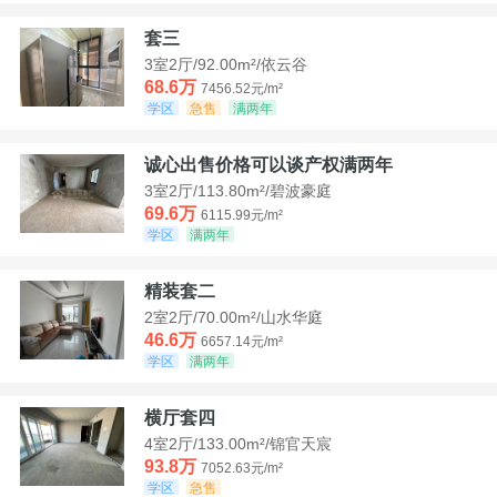
套三
3室2厅/92.00m²/依云谷
68.6万
7456.52元/m²
学区
急售
满两年
诚心出售价格可以谈产权满两年
3室2厅/113.80m²/碧波豪庭
69.6万
6115.99元/m²
学区
满两年
精装套二
2室2厅/70.00m²/山水华庭
46.6万
6657.14元/m²
学区
满两年
横厅套四
4室2厅/133.00m²/锦官天宸
93.8万
7052.63元/m²
学区
急售