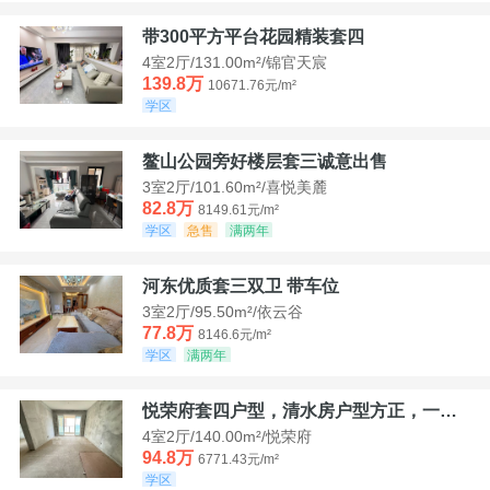
带300平方平台花园精装套四
4室2厅/131.00m²/锦官天宸
139.8万
10671.76元/m²
学区
鳌山公园旁好楼层套三诚意出售
3室2厅/101.60m²/喜悦美麓
82.8万
8149.61元/m²
学区
急售
满两年
河东优质套三双卫 带车位
3室2厅/95.50m²/依云谷
77.8万
8146.6元/m²
学区
满两年
悦荣府套四户型，清水房户型方正，一口价94，8
4室2厅/140.00m²/悦荣府
94.8万
6771.43元/m²
学区