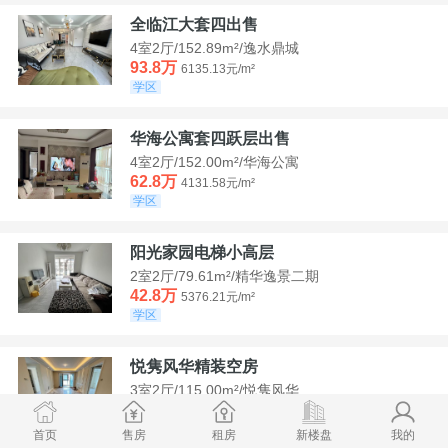
全临江大套四出售
4室2厅/152.89m²/逸水鼎城
93.8万
6135.13元/m²
学区
华海公寓套四跃层出售
4室2厅/152.00m²/华海公寓
62.8万
4131.58元/m²
学区
阳光家园电梯小高层
2室2厅/79.61m²/精华逸景二期
42.8万
5376.21元/m²
学区
悦隽风华精装空房
3室2厅/115.00m²/悦隽风华
95万
8260.87元/m²
学区
满两年
首页
售房
租房
新楼盘
我的