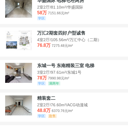
华盛国际 电梯毛坯两房
2室2厅/81.10m²/华盛国际
58万
7151.66元/m²
学区
万汇2期套四好户型诚售
4室2厅/105.56m²/万汇中心（二期）
76.8万
7275.48元/m²
东城一号 东南精装三室 电梯
3室2厅/97.61m²/东城1号
78万
7990.98元/m²
学区
满两年
精装套二
2室2厅/76.60m²/ACG动漫城
48.8万
6370.76元/m²
学区
急售