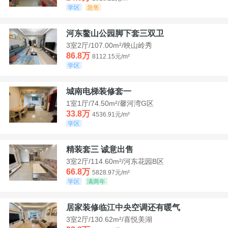
学区
急售
河东鳌山公园脚下套三双卫
3室2厅/107.00m²/映山岭秀
86.8万
8112.15元/m²
学区
城南电梯装修套一
1室1厅/74.50m²/馨河湾G区
33.8万
4536.91元/m²
学区
精装套三 诚意出售
3室2厅/114.60m²/河东花园B区
66.8万
5828.97元/m²
学区
满两年
居家装修临江中央空调还有暖气
3室2厅/130.62m²/喜悦美湖