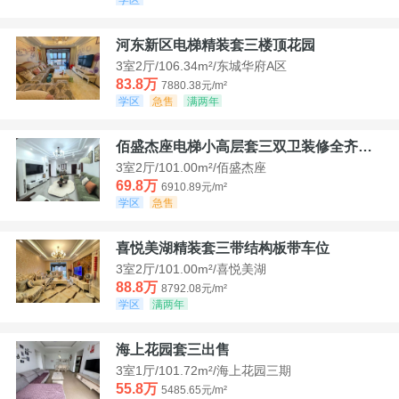
河东新区电梯精装套三楼顶花园
3室2厅/106.34m²/东城华府A区
83.8万
7880.38元/m²
学区
急售
满两年
佰盛杰座电梯小高层套三双卫装修全齐诚意出售
3室2厅/101.00m²/佰盛杰座
69.8万
6910.89元/m²
学区
急售
喜悦美湖精装套三带结构板带车位
3室2厅/101.00m²/喜悦美湖
88.8万
8792.08元/m²
学区
满两年
海上花园套三出售
3室1厅/101.72m²/海上花园三期
55.8万
5485.65元/m²