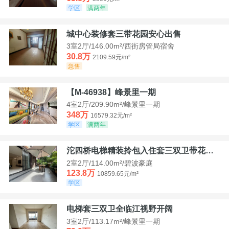
学区
满两年
城中心装修套三带花园安心出售
3室2厅/146.00m²/西街房管局宿舍
30.8万
2109.59元/m²
急售
【M-46938】峰景里一期
4室2厅/209.90m²/峰景里一期
348万
16579.32元/m²
学区
满两年
沱四桥电梯精装拎包入住套三双卫带花园40平米带车位
2室2厅/114.00m²/碧波豪庭
123.8万
10859.65元/m²
学区
电梯套三双卫全临江视野开阔
3室2厅/113.17m²/峰景里一期