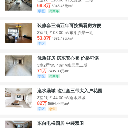
69.8万
6345.45元/m²
学区
满两年
装修套三满五年可按揭看房方便
3室2厅/108.00m²/东湖胜景一期
53.8万
4981.48元/m²
学区
优质好房 房东安心卖 价格可谈
3室2厅/95.49m²/峰景里二期
71万
7435.33元/m²
学区
满两年
逸水鼎城 临江套三带大入户花园
3室2厅/144.00m²/逸水鼎城
82万
5694.44元/m²
学区
急售
东向电梯四居 中装双卫