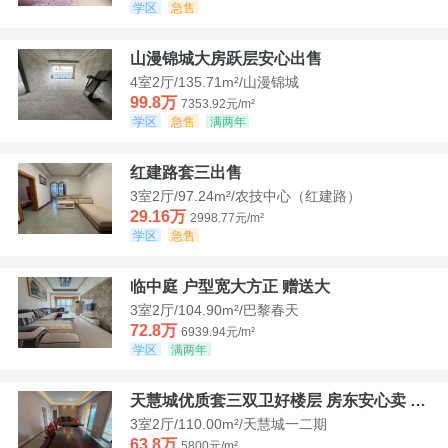
学区
急售
山漫锦城大房跃层安心出售
4室2厅/135.71m²/山漫锦城
99.8万
7353.92元/m²
学区
急售
满两年
红建路套三出售
3室2厅/97.24m²/农技中心（红建路）
29.16万
2998.77元/m²
学区
急售
临中庭 户型宽大方正 赠送大
3室2厅/104.90m²/巴黎春天
72.8万
6939.94元/m²
学区
满两年
天慧城优质套三双卫好楼层 房东安心卖 价格好谈
3室2厅/110.00m²/天慧城一二期
63.8万
5800元/m²