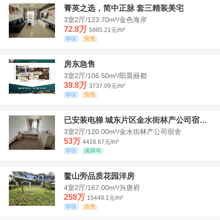
菁英之选，简中正脉 套三精装美宅
3室2厅/123.70m²/金色海岸
72.8万
5885.21元/m²
学区
急售
房东急售
3室2厅/106.50m²/阳晨丽都
39.8万
3737.09元/m²
学区
急售
已安装电梯 城东片区金水街林产公司宿舍套三可看江景
3室2厅/120.00m²/金水街林产公司宿舍
53万
4416.67元/m²
学区
满两年
鳌山旁品质花园洋房
4室2厅/167.00m²/兴唐府
258万
15449.1元/m²
学区
急售