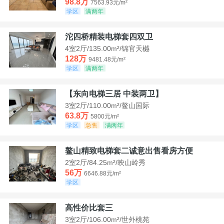
98.8万
7563.93元/m²
学区
满两年
沱四桥精装电梯套四双卫
4室2厅/135.00m²/锦官天樾
128万
9481.48元/m²
学区
满两年
【东向电梯三居 中装两卫】
3室2厅/110.00m²/鳌山国际
63.8万
5800元/m²
学区
急售
满两年
鳌山精致电梯套二诚意出售看房方便
2室2厅/84.25m²/映山岭秀
56万
6646.88元/m²
学区
高性价比套三
3室2厅/106.00m²/世外桃苑