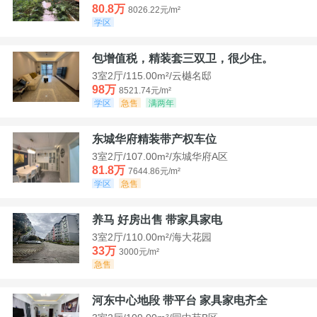
80.8万
8026.22元/m²
学区
包增值税，精装套三双卫，很少住。
3室2厅/115.00m²/云樾名邸
98万
8521.74元/m²
学区
急售
满两年
东城华府精装带产权车位
3室2厅/107.00m²/东城华府A区
81.8万
7644.86元/m²
学区
急售
养马 好房出售 带家具家电
3室2厅/110.00m²/海大花园
33万
3000元/m²
急售
河东中心地段 带平台 家具家电齐全