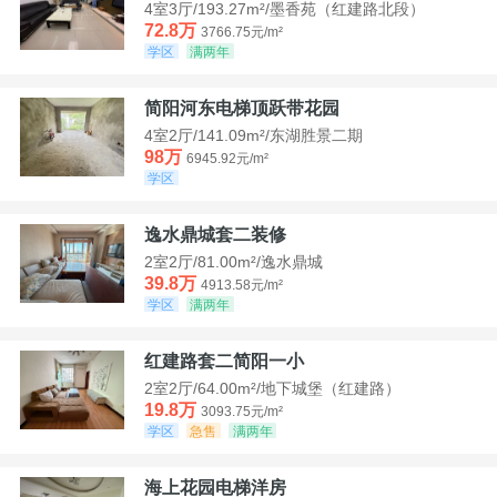
4室3厅/193.27m²/墨香苑（红建路北段）
72.8万
3766.75元/m²
学区
满两年
简阳河东电梯顶跃带花园
4室2厅/141.09m²/东湖胜景二期
98万
6945.92元/m²
学区
逸水鼎城套二装修
2室2厅/81.00m²/逸水鼎城
39.8万
4913.58元/m²
学区
满两年
红建路套二简阳一小
2室2厅/64.00m²/地下城堡（红建路）
19.8万
3093.75元/m²
学区
急售
满两年
海上花园电梯洋房