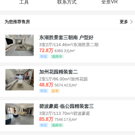
全景VR
工具
联系方式
为您推荐售房
更多
东湖胜景套三朝南 户型好
3室2厅/114.46m²/东湖胜景二期
72.8万
6360.3元/m²
学区
满两年
加州花园精装套二
2室1厅/86.00m²/加州花园
48.8万
5674.42元/m²
学区
急售
碧波豪庭·临公园精装套三
3室2厅/113.70m²/碧波豪庭
85.8万
7546.17元/m²
学区
满两年