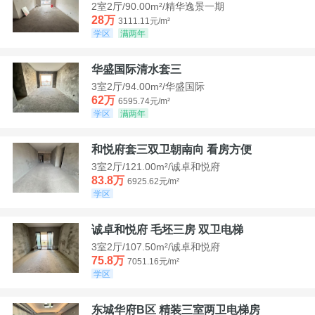
2室2厅/90.00m²/精华逸景一期
28万
3111.11元/m²
学区
满两年
华盛国际清水套三
3室2厅/94.00m²/华盛国际
62万
6595.74元/m²
学区
满两年
和悦府套三双卫朝南向 看房方便
3室2厅/121.00m²/诚卓和悦府
83.8万
6925.62元/m²
学区
诚卓和悦府 毛坯三房 双卫电梯
3室2厅/107.50m²/诚卓和悦府
75.8万
7051.16元/m²
学区
东城华府B区 精装三室两卫电梯房