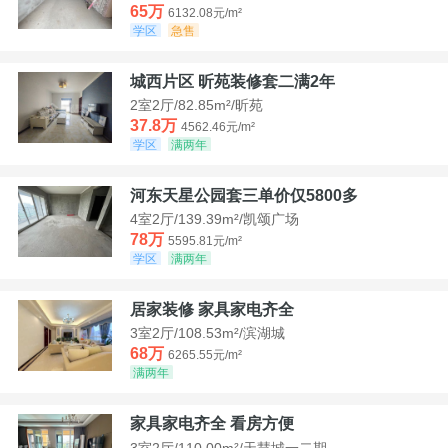
65万
6132.08元/m²
学区
急售
城西片区 昕苑装修套二满2年
2室2厅/82.85m²/昕苑
37.8万
4562.46元/m²
学区
满两年
河东天星公园套三单价仅5800多
4室2厅/139.39m²/凯颂广场
78万
5595.81元/m²
学区
满两年
居家装修 家具家电齐全
3室2厅/108.53m²/滨湖城
68万
6265.55元/m²
满两年
家具家电齐全 看房方便
3室2厅/110.00m²/天慧城一二期