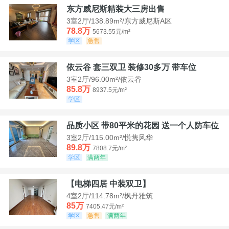
东方威尼斯精装大三房出售
3室2厅/138.89m²/东方威尼斯A区
78.8万
5673.55元/m²
学区
急售
依云谷 套三双卫 装修30多万 带车位
3室2厅/96.00m²/依云谷
85.8万
8937.5元/m²
学区
品质小区 带80平米的花园 送一个人防车位
3室2厅/115.00m²/悦隽风华
89.8万
7808.7元/m²
学区
满两年
【电梯四居 中装双卫】
4室2厅/114.78m²/枫丹雅筑
85万
7405.47元/m²
学区
急售
满两年