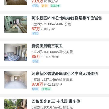
73.9万
6530元/m²
学区
急售
满两年
河东新区MINI公馆电梯好楼层带车位诚售
3室2厅/75.00m²/MINI公馆
57万
7600元/m²
学区
喜悦美麓套三双卫
3室2厅/106.00m²/喜悦美麓
85万
8018.87元/m²
学区
河东新区碧波豪庭临小区中庭无增值税
4室2厅/137.14m²/碧波豪庭
87.8万
6402.22元/m²
学区
满两年
巴黎阳光套三 带花园 带车位
3室2厅/100.67m²/巴黎阳光