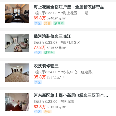
海上花园全临江户型，全屋精装修带品牌家具家电，诚意出售！
3室2厅/133.03m²/海上花园一二期
69.8万
5246.94元/m²
学区
急售
满两年
馨河湾装修套三临江
3室2厅/133.07m²/馨河湾G区
77.8万
5846.55元/m²
学区
满两年
农技装修套三
3室2厅/124.00m²/农技中心（红建路）
35.8万
2887.1元/m²
学区
河东新区悠山郡小高层电梯套三双卫全装带家具家电
3室2厅/123.00m²/悠山郡
83.8万
6813.01元/m²
学区
急售