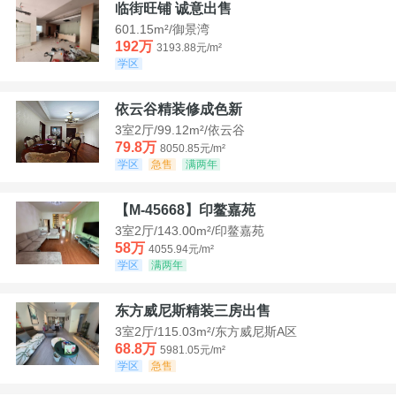
临街旺铺 诚意出售
601.15m²/御景湾
192万
3193.88元/m²
学区
依云谷精装修成色新
3室2厅/99.12m²/依云谷
79.8万
8050.85元/m²
学区
急售
满两年
【M-45668】印鳌嘉苑
3室2厅/143.00m²/印鳌嘉苑
58万
4055.94元/m²
学区
满两年
东方威尼斯精装三房出售
3室2厅/115.03m²/东方威尼斯A区
68.8万
5981.05元/m²
学区
急售