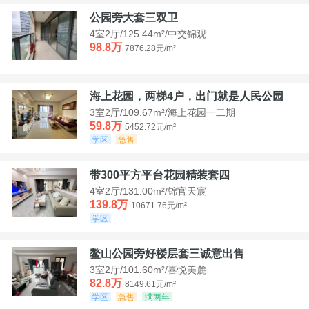
公园旁大套三双卫
4室2厅/125.44m²/中交锦观
98.8万
7876.28元/m²
海上花园，两梯4户，出门就是人民公园
3室2厅/109.67m²/海上花园一二期
59.8万
5452.72元/m²
学区
急售
带300平方平台花园精装套四
4室2厅/131.00m²/锦官天宸
139.8万
10671.76元/m²
学区
鳌山公园旁好楼层套三诚意出售
3室2厅/101.60m²/喜悦美麓
82.8万
8149.61元/m²
学区
急售
满两年