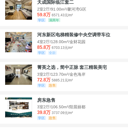
天成国际临江套二
2室2厅/91.00m²/馨河湾G区
59.8万
6571.43元/m²
学区
满两年
河东新区电梯精装修中央空调带车位
4室2厅/128.00m²/金财花园
85.8万
6703.13元/m²
学区
全款
菁英之选，简中正脉 套三精装美宅
3室2厅/123.70m²/金色海岸
72.8万
5885.21元/m²
学区
急售
房东急售
3室2厅/106.50m²/阳晨丽都
39.8万
3737.09元/m²
学区
急售