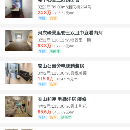
3室2厅/89.00m²/新民街264号
24.8万
2786.52元/m²
学区
急售
河东峰景里套三双卫中庭看内河
3室2厅/116.12m²/峰景里一期
93.8万
8077.85元/m²
学区
满两年
鳌山公园旁电梯精装房
3室2厅/113.00m²/喜悦美麓
115.8万
10247.79元/m²
学区
急售
香山和苑 电梯洋房 装修
4室2厅/133.00m²/香山和苑
85.6万
6436.09元/m²
学区
急售
满两年