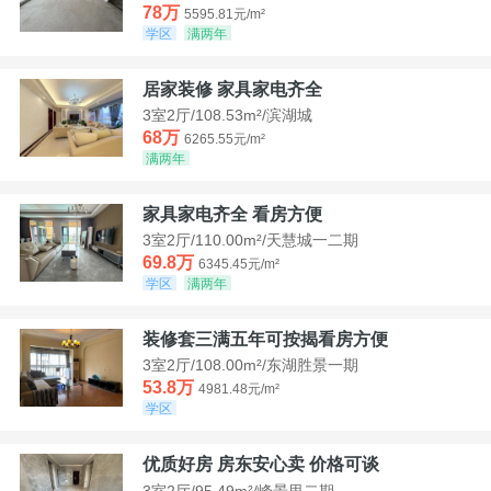
78万
5595.81元/m²
学区
满两年
居家装修 家具家电齐全
3室2厅/108.53m²/滨湖城
68万
6265.55元/m²
满两年
家具家电齐全 看房方便
3室2厅/110.00m²/天慧城一二期
69.8万
6345.45元/m²
学区
满两年
装修套三满五年可按揭看房方便
3室2厅/108.00m²/东湖胜景一期
53.8万
4981.48元/m²
学区
优质好房 房东安心卖 价格可谈
3室2厅/95.49m²/峰景里二期