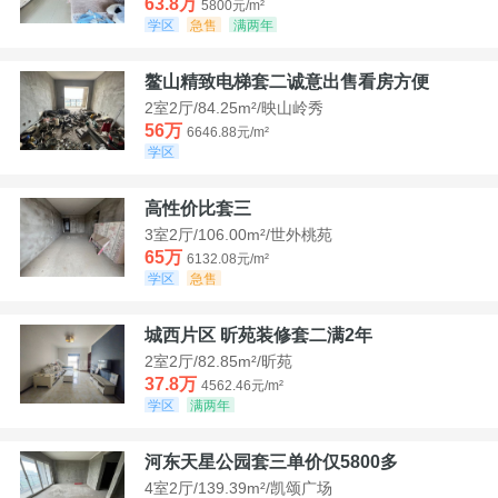
63.8万
5800元/m²
学区
急售
满两年
鳌山精致电梯套二诚意出售看房方便
2室2厅/84.25m²/映山岭秀
56万
6646.88元/m²
学区
高性价比套三
3室2厅/106.00m²/世外桃苑
65万
6132.08元/m²
学区
急售
城西片区 昕苑装修套二满2年
2室2厅/82.85m²/昕苑
37.8万
4562.46元/m²
学区
满两年
河东天星公园套三单价仅5800多
4室2厅/139.39m²/凯颂广场