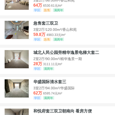
3室2厅/98.00m²/香山和苑
64万
6530.61元/m²
学区
急售
满两年
急售套三双卫
3室2厅/120.00m²/香山和苑
59.8万
4983.33元/m²
学区
急售
满两年
城北人民公园旁精华逸景电梯大套二
2室2厅/90.00m²/精华逸景一期
28万
3111.11元/m²
学区
满两年
华盛国际清水套三
3室2厅/94.00m²/华盛国际
62万
6595.74元/m²
学区
满两年
和悦府套三双卫朝南向 看房方便