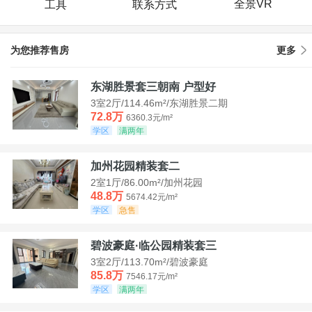
全景VR
工具
联系方式
为您推荐售房
更多
东湖胜景套三朝南 户型好
3室2厅/114.46m²/东湖胜景二期
72.8万
6360.3元/m²
学区
满两年
加州花园精装套二
2室1厅/86.00m²/加州花园
48.8万
5674.42元/m²
学区
急售
碧波豪庭·临公园精装套三
3室2厅/113.70m²/碧波豪庭
85.8万
7546.17元/m²
学区
满两年