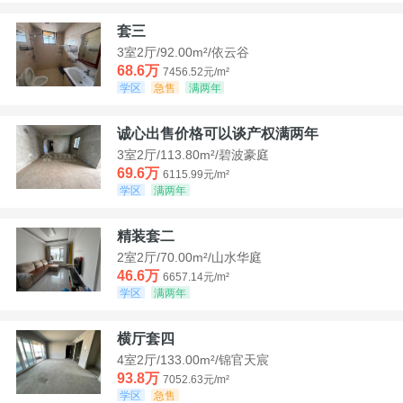
套三
3室2厅/92.00m²/依云谷
68.6万
7456.52元/m²
学区
急售
满两年
诚心出售价格可以谈产权满两年
3室2厅/113.80m²/碧波豪庭
69.6万
6115.99元/m²
学区
满两年
精装套二
2室2厅/70.00m²/山水华庭
46.6万
6657.14元/m²
学区
满两年
横厅套四
4室2厅/133.00m²/锦官天宸
93.8万
7052.63元/m²
学区
急售