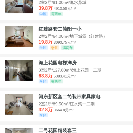
2室2厅/81.00m²/逸水鼎城
39.8万
4913.58元/m²
学区
满两年
红建路套二简阳一小
2室2厅/64.00m²/地下城堡（红建路）
19.8万
3093.75元/m²
学区
急售
满两年
海上花园电梯洋房
3室2厅/127.80m²/海上花园一二期
68.8万
5383.41元/m²
学区
满两年
河东新区套二简装带家具家电
2室2厅/89.50m²/江水湾一二期
32.8万
3664.8元/m²
学区
二号花园精装套三