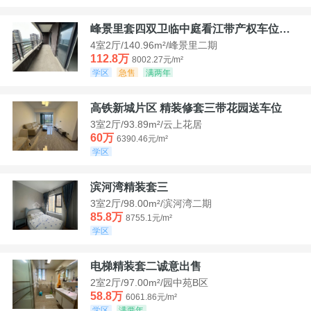
峰景里套四双卫临中庭看江带产权车位诚售
4室2厅/140.96m²/峰景里二期
112.8万
8002.27元/m²
学区
急售
满两年
高铁新城片区 精装修套三带花园送车位
3室2厅/93.89m²/云上花居
60万
6390.46元/m²
学区
滨河湾精装套三
3室2厅/98.00m²/滨河湾二期
85.8万
8755.1元/m²
学区
电梯精装套二诚意出售
2室2厅/97.00m²/园中苑B区
58.8万
6061.86元/m²
学区
满两年