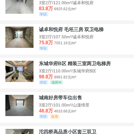
3室2厅/121.00m²/诚卓和悦府
83.8万
6925.62元/m²
学区
诚卓和悦府 毛坯三房 双卫电梯
3室2厅/107.50m²/诚卓和悦府
75.8万
7051.16元/m²
学区
东城华府B区 精装三室两卫电梯房
3室2厅/110.00m²/东城华府B区
98.8万
8981.82元/m²
学区
满两年
城南好房带车位出售
3室2厅/101.00m²/山漫缔景
46.8万
4633.66元/m²
学区
急售
沱四桥高品质小区套三双卫