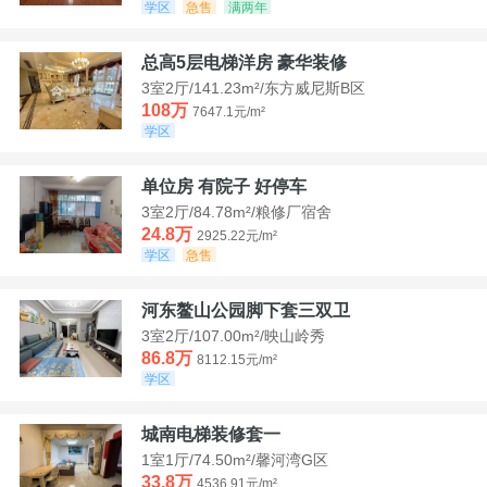
学区
急售
满两年
总高5层电梯洋房 豪华装修
3室2厅/141.23m²/东方威尼斯B区
108万
7647.1元/m²
学区
单位房 有院子 好停车
3室2厅/84.78m²/粮修厂宿舍
24.8万
2925.22元/m²
学区
急售
河东鳌山公园脚下套三双卫
3室2厅/107.00m²/映山岭秀
86.8万
8112.15元/m²
学区
城南电梯装修套一
1室1厅/74.50m²/馨河湾G区
33.8万
4536.91元/m²