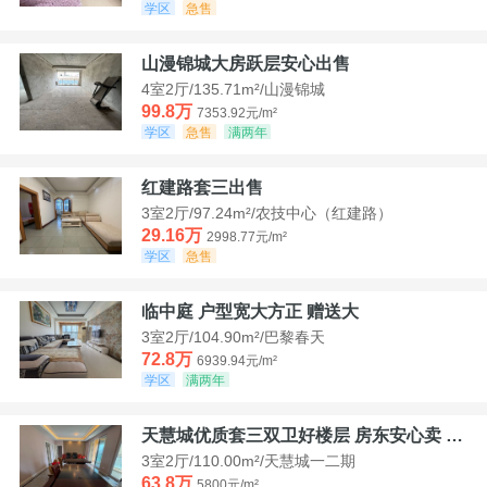
学区
急售
山漫锦城大房跃层安心出售
4室2厅/135.71m²/山漫锦城
99.8万
7353.92元/m²
学区
急售
满两年
红建路套三出售
3室2厅/97.24m²/农技中心（红建路）
29.16万
2998.77元/m²
学区
急售
临中庭 户型宽大方正 赠送大
3室2厅/104.90m²/巴黎春天
72.8万
6939.94元/m²
学区
满两年
天慧城优质套三双卫好楼层 房东安心卖 价格好谈
3室2厅/110.00m²/天慧城一二期
63.8万
5800元/m²