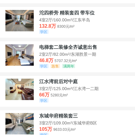
沱四桥旁 精装套四 带车位
4室2厅/160.00m²/江东半岛
132.8万
8300元/m²
学区
电梯套二装修全齐诚意出售
2室2厅/82.00m²/东湖胜景一期
46.8万
5707.32元/m²
学区
急售
满两年
江水湾前后对中庭
3室2厅/125.00m²/江水湾一二期
66万
5280元/m²
学区
东城华府精装套三
3室2厅/109.00m²/东城华府B区
105万
9633.03元/m²
学区