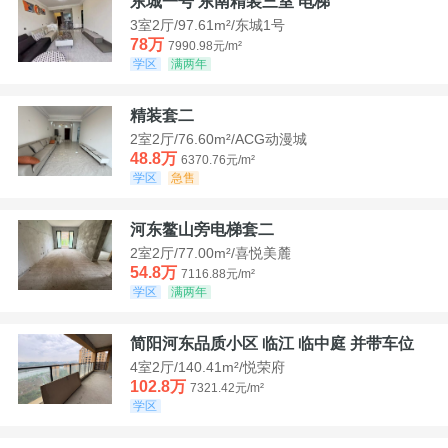
东城一号 东南精装三室 电梯
3室2厅/97.61m²/东城1号
78万
7990.98元/m²
学区
满两年
精装套二
2室2厅/76.60m²/ACG动漫城
48.8万
6370.76元/m²
学区
急售
河东鳌山旁电梯套二
2室2厅/77.00m²/喜悦美麓
54.8万
7116.88元/m²
学区
满两年
简阳河东品质小区 临江 临中庭 并带车位
4室2厅/140.41m²/悦荣府
102.8万
7321.42元/m²
学区