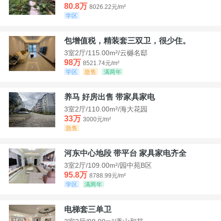
80.8万
8026.22元/m²
学区
包增值税，精装套三双卫，很少住。
3室2厅/115.00m²/云樾名邸
98万
8521.74元/m²
学区
急售
满两年
养马 好房出售 带家具家电
3室2厅/110.00m²/海大花园
33万
3000元/m²
急售
河东中心地段 带平台 家具家电齐全
3室2厅/109.00m²/园中苑B区
95.8万
8788.99元/m²
学区
满两年
电梯套三单卫