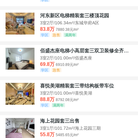
河东新区电梯精装套三楼顶花园
3室2厅/106.34m²/东城华府A区
83.8万
7880.38元/m²
学区
急售
满两年
佰盛杰座电梯小高层套三双卫装修全齐诚意出售
3室2厅/101.00m²/佰盛杰座
69.8万
6910.89元/m²
学区
急售
喜悦美湖精装套三带结构板带车位
3室2厅/101.00m²/喜悦美湖
88.8万
8792.08元/m²
学区
满两年
海上花园套三出售
3室1厅/101.72m²/海上花园三期
55.8万
5485.65元/m²