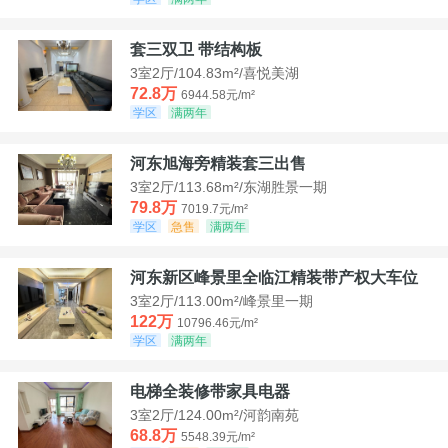
套三双卫 带结构板
3室2厅/104.83m²/喜悦美湖
72.8万
6944.58元/m²
学区
满两年
河东旭海旁精装套三出售
3室2厅/113.68m²/东湖胜景一期
79.8万
7019.7元/m²
学区
急售
满两年
河东新区峰景里全临江精装带产权大车位
3室2厅/113.00m²/峰景里一期
122万
10796.46元/m²
学区
满两年
电梯全装修带家具电器
3室2厅/124.00m²/河韵南苑
68.8万
5548.39元/m²