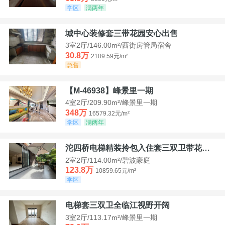
学区
满两年
城中心装修套三带花园安心出售
3室2厅/146.00m²/西街房管局宿舍
30.8万
2109.59元/m²
急售
【M-46938】峰景里一期
4室2厅/209.90m²/峰景里一期
348万
16579.32元/m²
学区
满两年
沱四桥电梯精装拎包入住套三双卫带花园40平米带车位
2室2厅/114.00m²/碧波豪庭
123.8万
10859.65元/m²
学区
电梯套三双卫全临江视野开阔
3室2厅/113.17m²/峰景里一期