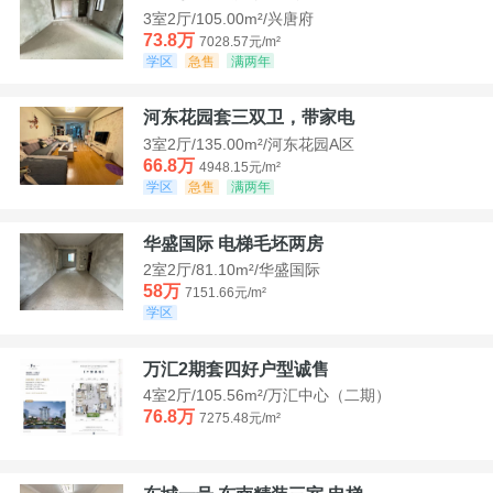
3室2厅/105.00m²/兴唐府
73.8万
7028.57元/m²
学区
急售
满两年
河东花园套三双卫，带家电
3室2厅/135.00m²/河东花园A区
66.8万
4948.15元/m²
学区
急售
满两年
华盛国际 电梯毛坯两房
2室2厅/81.10m²/华盛国际
58万
7151.66元/m²
学区
万汇2期套四好户型诚售
4室2厅/105.56m²/万汇中心（二期）
76.8万
7275.48元/m²