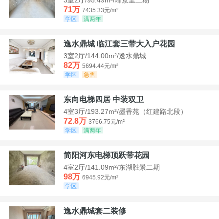
71万
7435.33元/m²
学区
满两年
逸水鼎城 临江套三带大入户花园
3室2厅/144.00m²/逸水鼎城
82万
5694.44元/m²
学区
急售
东向电梯四居 中装双卫
4室3厅/193.27m²/墨香苑（红建路北段）
72.8万
3766.75元/m²
学区
满两年
简阳河东电梯顶跃带花园
4室2厅/141.09m²/东湖胜景二期
98万
6945.92元/m²
学区
逸水鼎城套二装修