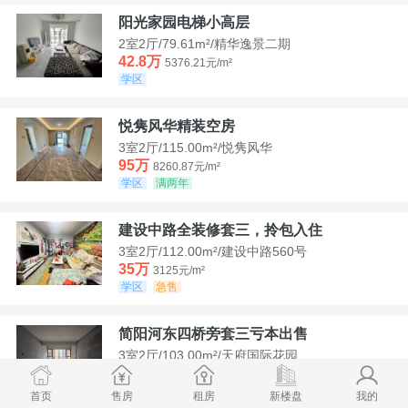
阳光家园电梯小高层
2室2厅/79.61m²/精华逸景二期
42.8万
5376.21元/m²
学区
悦隽风华精装空房
3室2厅/115.00m²/悦隽风华
95万
8260.87元/m²
学区
满两年
建设中路全装修套三，拎包入住
3室2厅/112.00m²/建设中路560号
35万
3125元/m²
学区
急售
简阳河东四桥旁套三亏本出售
3室2厅/103.00m²/天府国际花园
78.8万
7650.49元/m²
学区
首页
售房
租房
新楼盘
我的