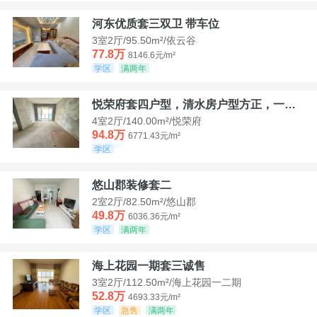
河东优质套三双卫 带车位
3室2厅/95.50m²/依云谷
77.8万
8146.6元/m²
学区
满两年
悦荣府套四户型，清水房户型方正，一口价94，8
4室2厅/140.00m²/悦荣府
94.8万
6771.43元/m²
学区
悠山郡装修套二
2室2厅/82.50m²/悠山郡
49.8万
6036.36元/m²
学区
满两年
海上花园一期套三诚售
3室2厅/112.50m²/海上花园一二期
52.8万
4693.33元/m²
学区
急售
满两年