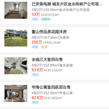
已安装电梯 城东片区金水街林产公司宿舍套三可看江景
3室2厅/120.00m²/金水街林产公司宿舍
53万
4416.67元/m²
学区
满两年
鳌山旁品质花园洋房
4室2厅/167.00m²/兴唐府
258万
15449.1元/m²
学区
急售
全临江大套四出售
4室2厅/152.89m²/逸水鼎城
93.8万
6135.13元/m²
学区
华海公寓套四跃层出售
4室2厅/152.00m²/华海公寓
62.8万
4131.58元/m²
学区