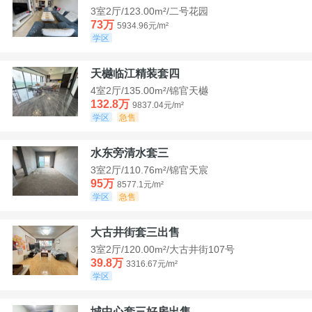
3室2厅/123.00m²/二号花园
73万
5934.96元/m²
学区
天樾临江精装套四
4室2厅/135.00m²/锦官天樾
132.8万
9837.04元/m²
学区
急售
水东旁清水套三
3室2厅/110.76m²/锦官天宸
95万
8577.1元/m²
学区
急售
大古井街套三出售
3室2厅/120.00m²/大古井街107号
39.8万
3316.67元/m²
学区
城中心套三好房出售