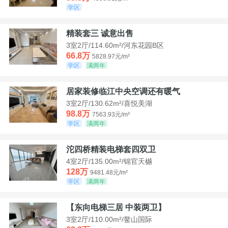
学区
精装套三 诚意出售
3室2厅/114.60m²/河东花园B区
66.8万
5828.97元/m²
学区
满两年
居家装修临江中央空调还有暖气
3室2厅/130.62m²/喜悦美湖
98.8万
7563.93元/m²
学区
满两年
沱四桥精装电梯套四双卫
4室2厅/135.00m²/锦官天樾
128万
9481.48元/m²
学区
满两年
【东向电梯三居 中装两卫】
3室2厅/110.00m²/鳌山国际