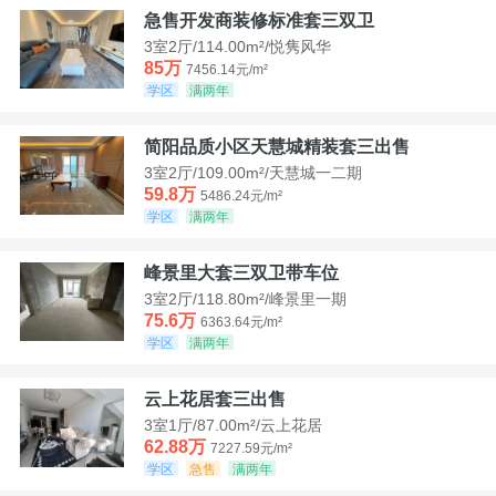
急售开发商装修标准套三双卫
3室2厅/114.00m²/悦隽风华
85万
7456.14元/m²
学区
满两年
简阳品质小区天慧城精装套三出售
3室2厅/109.00m²/天慧城一二期
59.8万
5486.24元/m²
学区
满两年
峰景里大套三双卫带车位
3室2厅/118.80m²/峰景里一期
75.6万
6363.64元/m²
学区
满两年
云上花居套三出售
3室1厅/87.00m²/云上花居
62.88万
7227.59元/m²
学区
急售
满两年