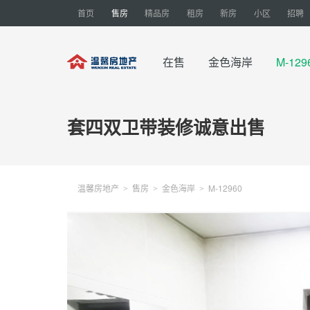
首页
售房
精品房
租房
新房
小区
招聘
在售
金色海岸
M-12
套四双卫带装修诚意出售
温馨房地产
售房
金色海岸
M-12960
>
>
>