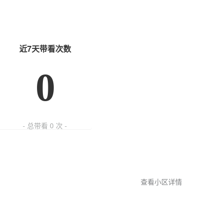
近7天带看次数
0
- 总带看
0
次 -
查看小区详情