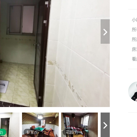
小
所
所
房
看
2)
卧室(5)
花园(1)
户型图(1)