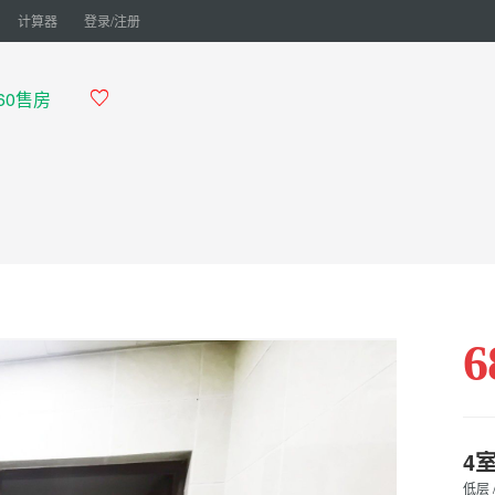
计算器
登录/注册
960售房

6
4
低层 