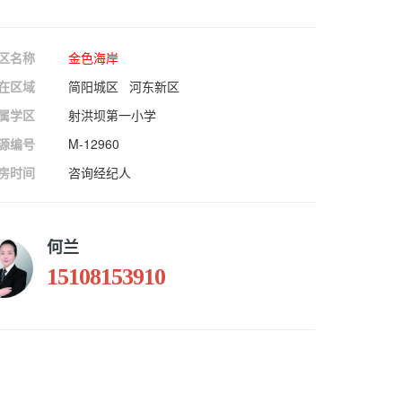
区名称
金色海岸
在区域
简阳城区 河东新区
属学区
射洪坝第一小学
源编号
M-12960
房时间
咨询经纪人
何兰
15108153910