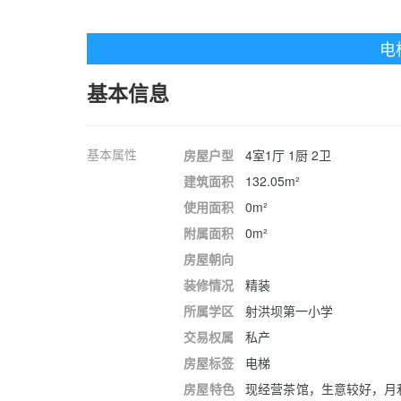
电
基本信息
基本属性
房屋户型
4室1厅 1厨 2卫
建筑面积
132.05m²
使用面积
0m²
附属面积
0m²
房屋朝向
装修情况
精装
所属学区
射洪坝第一小学
交易权属
私产
房屋标签
电梯
房屋特色
现经营茶馆，生意较好，月