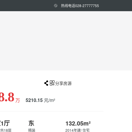
热线电话028-27777755


分享房源
8.8
万
5210.15
元/m²
室1厅
东
132.05m²
/共18层
精装
2014年建/ 住宅