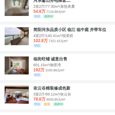
河东鳌山旁电梯套二
2室2厅/77.00m²/喜悦美麓
54.8万
7116.88元/m²
学区
满两年
简阳河东品质小区 临江 临中庭 并带车位
4室2厅/140.41m²/悦荣府
102.8万
7321.42元/m²
学区
临街旺铺 诚意出售
601.15m²/御景湾
192万
3193.88元/m²
学区
依云谷精装修成色新
3室2厅/99.12m²/依云谷
79.8万
8050.85元/m²
学区
急售
满两年