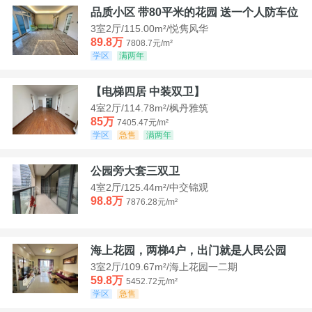
品质小区 带80平米的花园 送一个人防车位
3室2厅/115.00m²/悦隽风华
89.8万
7808.7元/m²
学区
满两年
【电梯四居 中装双卫】
4室2厅/114.78m²/枫丹雅筑
85万
7405.47元/m²
学区
急售
满两年
公园旁大套三双卫
4室2厅/125.44m²/中交锦观
98.8万
7876.28元/m²
海上花园，两梯4户，出门就是人民公园
3室2厅/109.67m²/海上花园一二期
59.8万
5452.72元/m²
学区
急售