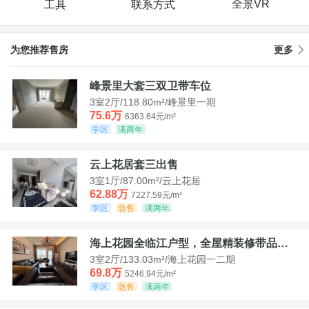
全景VR
工具
联系方式
为您推荐售房
更多
峰景里大套三双卫带车位
3室2厅/118.80m²/峰景里一期
75.6万
6363.64元/m²
学区
满两年
云上花居套三出售
3室1厅/87.00m²/云上花居
62.88万
7227.59元/m²
学区
急售
满两年
海上花园全临江户型，全屋精装修带品牌家具家电，诚意出售！
3室2厅/133.03m²/海上花园一二期
69.8万
5246.94元/m²
学区
急售
满两年