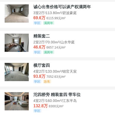
诚心出售价格可以谈产权满两年
3室2厅/113.80m²/碧波豪庭
69.6万
6115.99元/m²
学区
满两年
精装套二
2室2厅/70.00m²/山水华庭
46.6万
6657.14元/m²
学区
满两年
横厅套四
4室2厅/133.00m²/锦官天宸
93.8万
7052.63元/m²
学区
急售
沱四桥旁 精装套四 带车位
4室2厅/160.00m²/江东半岛
132.8万
8300元/m²
学区