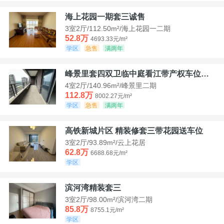
海上花园一期套三诚售
3室2厅/112.50m²/海上花园一二期
52.8万
4693.33元/m²
学区
急售
满两年
峰景里套四双卫临中庭看江带产权车位诚售
4室2厅/140.96m²/峰景里二期
112.8万
8002.27元/m²
学区
急售
满两年
高铁新城片区 精装修套三带花园送车位
3室2厅/93.89m²/云上花居
62.8万
6688.68元/m²
学区
滨河湾精装套三
3室2厅/98.00m²/滨河湾二期
85.8万
8755.1元/m²
学区