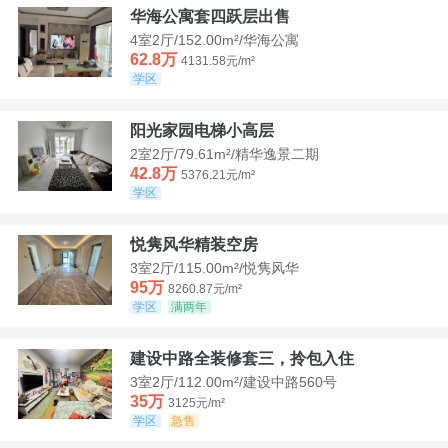
华海公寓套四跃层出售
4室2厅/152.00m²/华海公寓
62.8万
4131.58元/m²
学区
阳光家园电梯小高层
2室2厅/79.61m²/精华逸景二期
42.8万
5376.21元/m²
学区
悦隽风华精装空房
3室2厅/115.00m²/悦隽风华
95万
8260.87元/m²
学区
满两年
建设中路全装修套三，拎包入住
3室2厅/112.00m²/建设中路560号
35万
3125元/m²
学区
急售