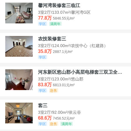
馨河湾装修套三临江
3室2厅/133.07m²/馨河湾G区
77.8万
5846.55元/m²
学区
满两年
农技装修套三
3室2厅/124.00m²/农技中心（红建路）
35.8万
2887.1元/m²
学区
河东新区悠山郡小高层电梯套三双卫全装带家具家电
3室2厅/123.00m²/悠山郡
83.8万
6813.01元/m²
学区
急售
套三
3室2厅/92.00m²/依云谷
68.6万
7456.52元/m²
学区
急售
满两年