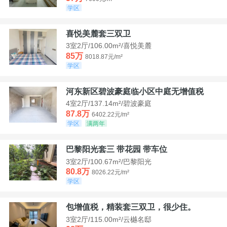
学区
喜悦美麓套三双卫
3室2厅/106.00m²/喜悦美麓
85万
8018.87元/m²
学区
河东新区碧波豪庭临小区中庭无增值税
4室2厅/137.14m²/碧波豪庭
87.8万
6402.22元/m²
学区
满两年
巴黎阳光套三 带花园 带车位
3室2厅/100.67m²/巴黎阳光
80.8万
8026.22元/m²
学区
包增值税，精装套三双卫，很少住。
3室2厅/115.00m²/云樾名邸