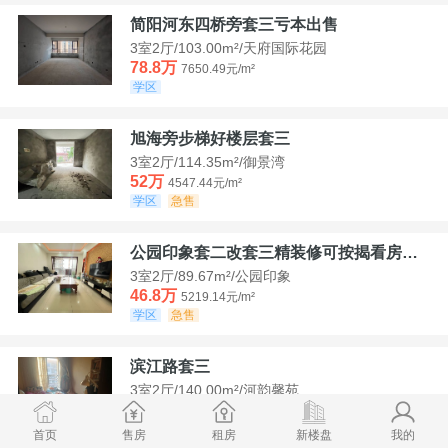
简阳河东四桥旁套三亏本出售
3室2厅/103.00m²/天府国际花园
78.8万
7650.49元/m²
学区
旭海旁步梯好楼层套三
3室2厅/114.35m²/御景湾
52万
4547.44元/m²
学区
急售
公园印象套二改套三精装修可按揭看房方便
3室2厅/89.67m²/公园印象
46.8万
5219.14元/m²
学区
急售
滨江路套三
3室2厅/140.00m²/河韵馨苑
42万
3000元/m²
学区
急售
首页
售房
租房
新楼盘
我的