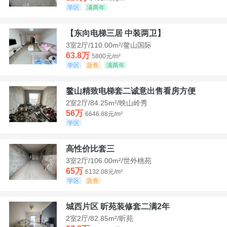
学区
满两年
【东向电梯三居 中装两卫】
3室2厅/110.00m²/鳌山国际
63.8万
5800元/m²
学区
急售
满两年
鳌山精致电梯套二诚意出售看房方便
2室2厅/84.25m²/映山岭秀
56万
6646.88元/m²
学区
高性价比套三
3室2厅/106.00m²/世外桃苑
65万
6132.08元/m²
学区
急售
城西片区 昕苑装修套二满2年
2室2厅/82.85m²/昕苑