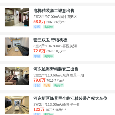
电梯精装套二诚意出售
2室2厅/97.00m²/园中苑B区
58.8万
6061.86元/m²
学区
满两年
套三双卫 带结构板
3室2厅/104.83m²/喜悦美湖
72.8万
6944.58元/m²
学区
满两年
河东旭海旁精装套三出售
3室2厅/113.68m²/东湖胜景一期
79.8万
7019.7元/m²
学区
急售
满两年
河东新区峰景里全临江精装带产权大车位
3室2厅/113.00m²/峰景里一期
122万
10796.46元/m²
学区
满两年