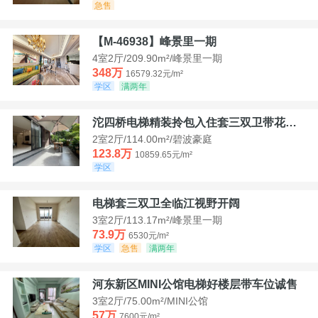
急售
【M-46938】峰景里一期
4室2厅/209.90m²/峰景里一期
348万
16579.32元/m²
学区
满两年
沱四桥电梯精装拎包入住套三双卫带花园40平米带车位
2室2厅/114.00m²/碧波豪庭
123.8万
10859.65元/m²
学区
电梯套三双卫全临江视野开阔
3室2厅/113.17m²/峰景里一期
73.9万
6530元/m²
学区
急售
满两年
河东新区MINI公馆电梯好楼层带车位诚售
3室2厅/75.00m²/MINI公馆
57万
7600元/m²