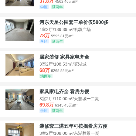
37.8万
4562.46元/m²
学区
满两年
河东天星公园套三单价仅5800多
4室2厅/139.39m²/凯颂广场
78万
5595.81元/m²
学区
满两年
居家装修 家具家电齐全
3室2厅/108.53m²/滨湖城
68万
6265.55元/m²
满两年
家具家电齐全 看房方便
3室2厅/110.00m²/天慧城一二期
69.8万
6345.45元/m²
学区
满两年
装修套三满五年可按揭看房方便
3室2厅/108.00m²/东湖胜景一期