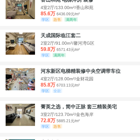
4室2厅/133.00m²/香山和苑
85.6万
6436.09元/m²
学区
急售
满两年
天成国际临江套二
2室2厅/91.00m²/馨河湾G区
59.8万
6571.43元/m²
学区
满两年
河东新区电梯精装修中央空调带车位
4室2厅/128.00m²/金财花园
85.8万
6703.13元/m²
学区
全款
菁英之选，简中正脉 套三精装美宅
3室2厅/123.70m²/金色海岸
72.8万
5885.21元/m²
学区
急售