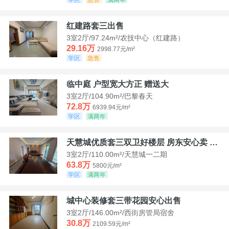
红建路套三出售
3室2厅/97.24m²/农技中心（红建路）
29.16万
2998.77元/m²
学区
急售
临中庭 户型宽大方正 赠送大
3室2厅/104.90m²/巴黎春天
72.8万
6939.94元/m²
学区
满两年
天慧城优质套三双卫好楼层 房东安心卖 价格好谈
3室2厅/110.00m²/天慧城一二期
63.8万
5800元/m²
学区
满两年
城中心装修套三带花园安心出售
3室2厅/146.00m²/西街房管局宿舍
30.8万
2109.59元/m²