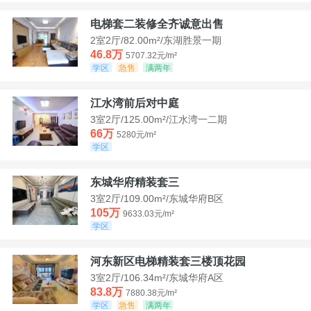
电梯套二装修全齐诚意出售
2室2厅/82.00m²/东湖胜景一期
46.8万
5707.32元/m²
学区
急售
满两年
江水湾前后对中庭
3室2厅/125.00m²/江水湾一二期
66万
5280元/m²
学区
东城华府精装套三
3室2厅/109.00m²/东城华府B区
105万
9633.03元/m²
学区
河东新区电梯精装套三楼顶花园
3室2厅/106.34m²/东城华府A区
83.8万
7880.38元/m²
学区
急售
满两年