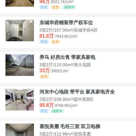
98万
8521.74元/m²
学区
急售
满两年
东城华府精装带产权车位
3室2厅/107.00m²/东城华府A区
81.8万
7644.86元/m²
学区
急售
养马 好房出售 带家具家电
3室2厅/110.00m²/海大花园
33万
3000元/m²
急售
河东中心地段 带平台 家具家电齐全
3室2厅/109.00m²/园中苑B区
95.8万
8788.99元/m²
学区
满两年
喜悦美麓 毛坯三室 双卫电梯
3室2厅/112.86m²/喜悦美麓