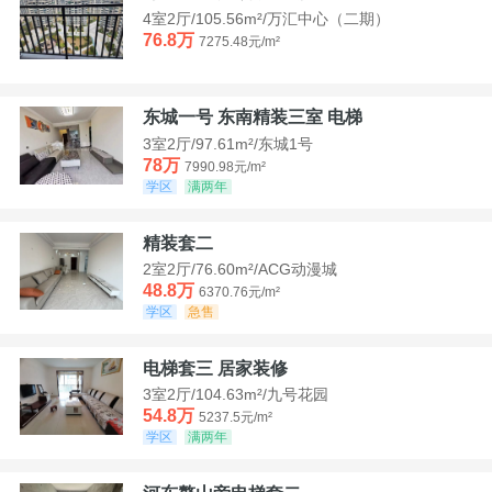
4室2厅/105.56m²/万汇中心（二期）
76.8万
7275.48元/m²
东城一号 东南精装三室 电梯
3室2厅/97.61m²/东城1号
78万
7990.98元/m²
学区
满两年
精装套二
2室2厅/76.60m²/ACG动漫城
48.8万
6370.76元/m²
学区
急售
电梯套三 居家装修
3室2厅/104.63m²/九号花园
54.8万
5237.5元/m²
学区
满两年