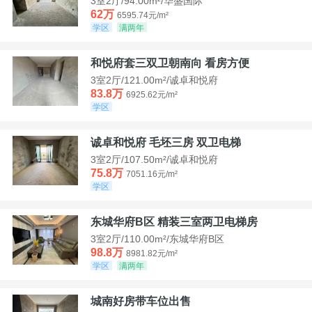
3室2厅/94.00m²/华盛国际
62万
6595.74元/m²
学区
满两年
和悦府套三双卫朝南向 看房方便
3室2厅/121.00m²/诚卓和悦府
83.8万
6925.62元/m²
学区
诚卓和悦府 毛坯三房 双卫电梯
3室2厅/107.50m²/诚卓和悦府
75.8万
7051.16元/m²
学区
东城华府B区 精装三室两卫电梯房
3室2厅/110.00m²/东城华府B区
98.8万
8981.82元/m²
学区
满两年
城南好房带车位出售