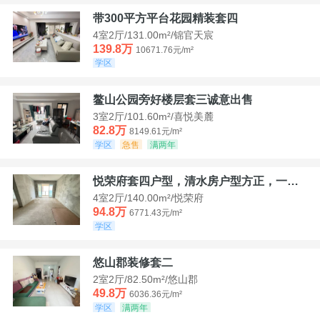
带300平方平台花园精装套四
4室2厅/131.00m²/锦官天宸
139.8万
10671.76元/m²
学区
鳌山公园旁好楼层套三诚意出售
3室2厅/101.60m²/喜悦美麓
82.8万
8149.61元/m²
学区
急售
满两年
悦荣府套四户型，清水房户型方正，一口价94，8
4室2厅/140.00m²/悦荣府
94.8万
6771.43元/m²
学区
悠山郡装修套二
2室2厅/82.50m²/悠山郡
49.8万
6036.36元/m²
学区
满两年