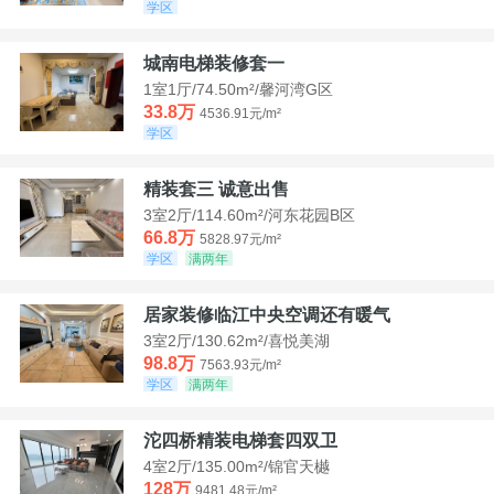
学区
城南电梯装修套一
1室1厅/74.50m²/馨河湾G区
33.8万
4536.91元/m²
学区
精装套三 诚意出售
3室2厅/114.60m²/河东花园B区
66.8万
5828.97元/m²
学区
满两年
居家装修临江中央空调还有暖气
3室2厅/130.62m²/喜悦美湖
98.8万
7563.93元/m²
学区
满两年
沱四桥精装电梯套四双卫
4室2厅/135.00m²/锦官天樾
128万
9481.48元/m²