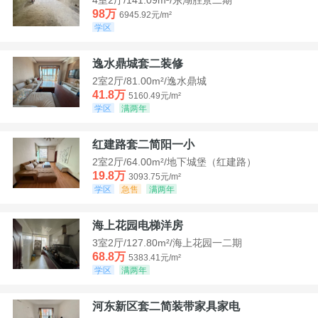
98万
6945.92元/m²
学区
逸水鼎城套二装修
2室2厅/81.00m²/逸水鼎城
41.8万
5160.49元/m²
学区
满两年
红建路套二简阳一小
2室2厅/64.00m²/地下城堡（红建路）
19.8万
3093.75元/m²
学区
急售
满两年
海上花园电梯洋房
3室2厅/127.80m²/海上花园一二期
68.8万
5383.41元/m²
学区
满两年
河东新区套二简装带家具家电