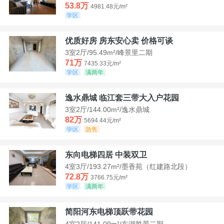
53.8万
4981.48元/m²
学区
优质好房 房东安心卖 价格可谈
3室2厅/95.49m²/峰景里二期
71万
7435.33元/m²
学区
满两年
逸水鼎城 临江套三带大入户花园
3室2厅/144.00m²/逸水鼎城
82万
5694.44元/m²
学区
急售
东向电梯四居 中装双卫
4室3厅/193.27m²/墨香苑（红建路北段）
72.8万
3766.75元/m²
学区
满两年
简阳河东电梯顶跃带花园
4室2厅/141.09m²/东湖胜景二期