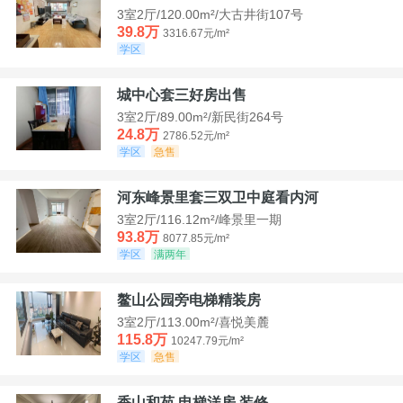
3室2厅/120.00m²/大古井街107号
39.8万
3316.67元/m²
学区
城中心套三好房出售
3室2厅/89.00m²/新民街264号
24.8万
2786.52元/m²
学区
急售
河东峰景里套三双卫中庭看内河
3室2厅/116.12m²/峰景里一期
93.8万
8077.85元/m²
学区
满两年
鳌山公园旁电梯精装房
3室2厅/113.00m²/喜悦美麓
115.8万
10247.79元/m²
学区
急售
香山和苑 电梯洋房 装修