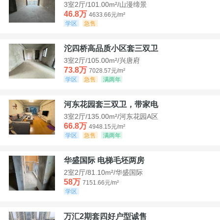
3室2厅/101.00m²/山漫缔景
46.8万
4633.66元/m²
学区
急售
沱四桥高品质小区套三双卫
3室2厅/105.00m²/兴唐府
73.8万
7028.57元/m²
学区
急售
满两年
河东花园套三双卫，带家电
3室2厅/135.00m²/河东花园A区
66.8万
4948.15元/m²
学区
急售
满两年
华盛国际 电梯毛坯两房
2室2厅/81.10m²/华盛国际
58万
7151.66元/m²
学区
万汇2期套四好户型诚售