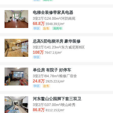
电梯全装修带家具电器
3室2厅/124.00m²/河韵南苑
68.8万
5548.39元/m²
学区
急售
满两年
总高5层电梯洋房 豪华装修
3室2厅/141.23m²/东方威尼斯B区
108万
7647.1元/m²
学区
单位房 有院子 好停车
3室2厅/84.78m²/粮修厂宿舍
24.8万
2925.22元/m²
学区
急售
河东鳌山公园脚下套三双卫
3室2厅/107.00m²/映山岭秀
86.8万
8112.15元/m²