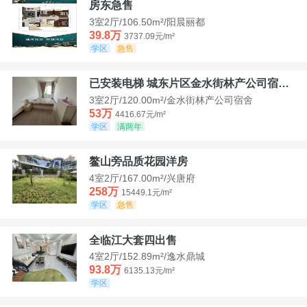
房东急售
3室2厅/106.50m²/阳晨丽都
39.8万
3737.09元/m²
学区
急售
已安装电梯 城东片区金水街林产公司宿舍套三可看江景
3室2厅/120.00m²/金水街林产公司宿舍
53万
4416.67元/m²
学区
满两年
鳌山旁品质花园洋房
4室2厅/167.00m²/兴唐府
258万
15449.1元/m²
学区
急售
全临江大套四出售
4室2厅/152.89m²/逸水鼎城
93.8万
6135.13元/m²
学区