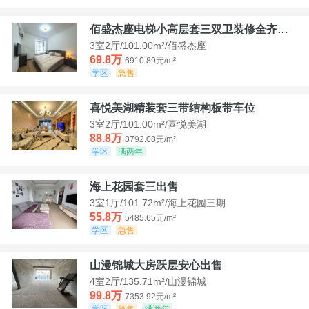
佰盛杰座电梯小高层套三双卫装修全齐诚意出售
3室2厅/101.00m²/佰盛杰座
69.8万
6910.89元/m²
学区
急售
喜悦美湖精装套三带结构板带车位
3室2厅/101.00m²/喜悦美湖
88.8万
8792.08元/m²
学区
满两年
海上花园套三出售
3室1厅/101.72m²/海上花园三期
55.8万
5485.65元/m²
学区
急售
山漫锦城大房跃层安心出售
4室2厅/135.71m²/山漫锦城
99.8万
7353.92元/m²
学区
急售
满两年