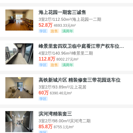
海上花园一期套三诚售
3室2厅/112.50m²/海上花园一二期
52.8万
4693.33元/m²
学区
急售
满两年
峰景里套四双卫临中庭看江带产权车位诚售
4室2厅/140.96m²/峰景里二期
112.8万
8002.27元/m²
学区
急售
满两年
高铁新城片区 精装修套三带花园送车位
3室2厅/93.89m²/云上花居
60万
6390.46元/m²
学区
滨河湾精装套三
3室2厅/98.00m²/滨河湾二期
85.8万
8755.1元/m²
学区