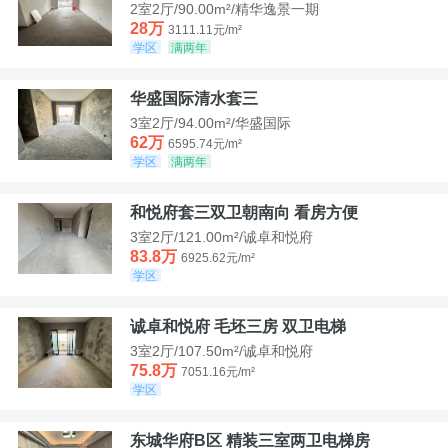
2室2厅/90.00m²/精华逸景一期
28万
3111.11元/m²
学区
满两年
华盛国际清水套三
3室2厅/94.00m²/华盛国际
62万
6595.74元/m²
学区
满两年
和悦府套三双卫朝南向 看房方便
3室2厅/121.00m²/诚卓和悦府
83.8万
6925.62元/m²
学区
诚卓和悦府 毛坯三房 双卫电梯
3室2厅/107.50m²/诚卓和悦府
75.8万
7051.16元/m²
学区
东城华府B区 精装三室两卫电梯房