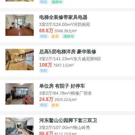
学区
满两年
电梯全装修带家具电器
3室2厅/124.00m²/河韵南苑
68.8万
5548.39元/m²
学区
急售
满两年
总高5层电梯洋房 豪华装修
3室2厅/141.23m²/东方威尼斯B区
108万
7647.1元/m²
学区
单位房 有院子 好停车
3室2厅/84.78m²/粮修厂宿舍
24.8万
2925.22元/m²
学区
急售
河东鳌山公园脚下套三双卫
3室2厅/107.00m²/映山岭秀
86.8万
8112.15元/m²