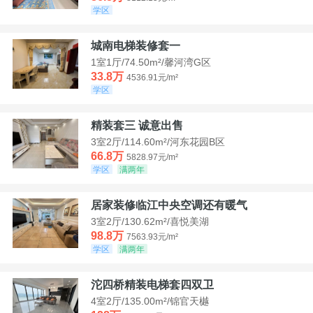
学区
城南电梯装修套一
1室1厅/74.50m²/馨河湾G区
33.8万
4536.91元/m²
学区
精装套三 诚意出售
3室2厅/114.60m²/河东花园B区
66.8万
5828.97元/m²
学区
满两年
居家装修临江中央空调还有暖气
3室2厅/130.62m²/喜悦美湖
98.8万
7563.93元/m²
学区
满两年
沱四桥精装电梯套四双卫
4室2厅/135.00m²/锦官天樾