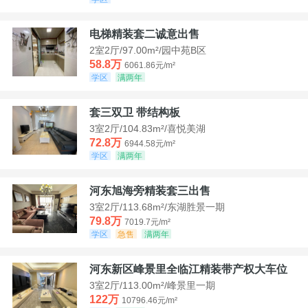
电梯精装套二诚意出售
2室2厅/97.00m²/园中苑B区
58.8万
6061.86元/m²
学区
满两年
套三双卫 带结构板
3室2厅/104.83m²/喜悦美湖
72.8万
6944.58元/m²
学区
满两年
河东旭海旁精装套三出售
3室2厅/113.68m²/东湖胜景一期
79.8万
7019.7元/m²
学区
急售
满两年
河东新区峰景里全临江精装带产权大车位
3室2厅/113.00m²/峰景里一期
122万
10796.46元/m²