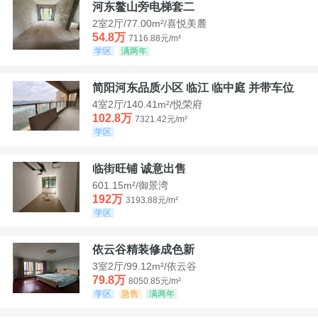
河东鳌山旁电梯套二
2室2厅/77.00m²/喜悦美麓
54.8万
7116.88元/m²
学区
满两年
简阳河东品质小区 临江 临中庭 并带车位
4室2厅/140.41m²/悦荣府
102.8万
7321.42元/m²
学区
临街旺铺 诚意出售
601.15m²/御景湾
192万
3193.88元/m²
学区
依云谷精装修成色新
3室2厅/99.12m²/依云谷
79.8万
8050.85元/m²
学区
急售
满两年