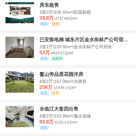
房东急售
3室2厅/106.50m²/阳晨丽都
39.8万
3737.09元/m²
学区
急售
已安装电梯 城东片区金水街林产公司宿舍套三可看江景
3室2厅/120.00m²/金水街林产公司宿舍
53万
4416.67元/m²
学区
满两年
鳌山旁品质花园洋房
4室2厅/167.00m²/兴唐府
258万
15449.1元/m²
学区
急售
全临江大套四出售
4室2厅/152.89m²/逸水鼎城
93.8万
6135.13元/m²
学区