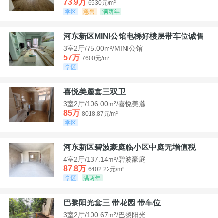
73.9万
6530元/m²
学区
急售
满两年
河东新区MINI公馆电梯好楼层带车位诚售
3室2厅/75.00m²/MINI公馆
57万
7600元/m²
学区
喜悦美麓套三双卫
3室2厅/106.00m²/喜悦美麓
85万
8018.87元/m²
学区
河东新区碧波豪庭临小区中庭无增值税
4室2厅/137.14m²/碧波豪庭
87.8万
6402.22元/m²
学区
满两年
巴黎阳光套三 带花园 带车位
3室2厅/100.67m²/巴黎阳光