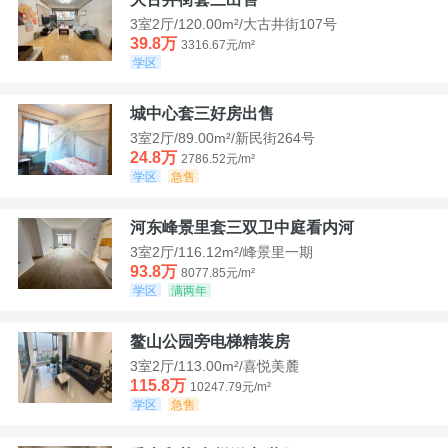
3室2厅/120.00m²/大古井街107号
39.8万
3316.67元/m²
学区
城中心套三好房出售
3室2厅/89.00m²/新民街264号
24.8万
2786.52元/m²
学区
急售
河东峰景里套三双卫中庭看内河
3室2厅/116.12m²/峰景里一期
93.8万
8077.85元/m²
学区
满两年
鳌山公园旁电梯精装房
3室2厅/113.00m²/喜悦美麓
115.8万
10247.79元/m²
学区
急售