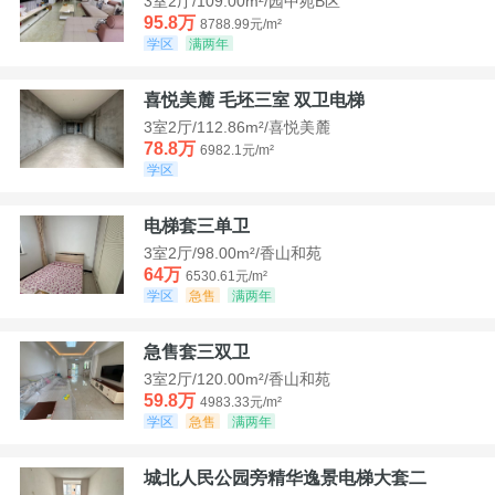
3室2厅/109.00m²/园中苑B区
95.8万
8788.99元/m²
学区
满两年
喜悦美麓 毛坯三室 双卫电梯
3室2厅/112.86m²/喜悦美麓
78.8万
6982.1元/m²
学区
电梯套三单卫
3室2厅/98.00m²/香山和苑
64万
6530.61元/m²
学区
急售
满两年
急售套三双卫
3室2厅/120.00m²/香山和苑
59.8万
4983.33元/m²
学区
急售
满两年
城北人民公园旁精华逸景电梯大套二