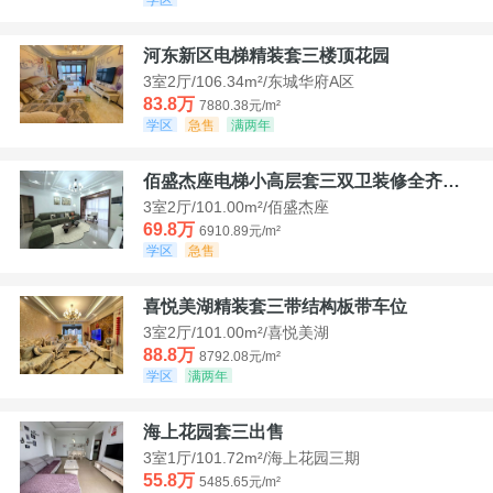
河东新区电梯精装套三楼顶花园
3室2厅/106.34m²/东城华府A区
83.8万
7880.38元/m²
学区
急售
满两年
佰盛杰座电梯小高层套三双卫装修全齐诚意出售
3室2厅/101.00m²/佰盛杰座
69.8万
6910.89元/m²
学区
急售
喜悦美湖精装套三带结构板带车位
3室2厅/101.00m²/喜悦美湖
88.8万
8792.08元/m²
学区
满两年
海上花园套三出售
3室1厅/101.72m²/海上花园三期
55.8万
5485.65元/m²