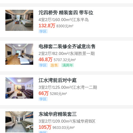
沱四桥旁 精装套四 带车位
4室2厅/160.00m²/江东半岛
132.8万
8300元/m²
学区
电梯套二装修全齐诚意出售
2室2厅/82.00m²/东湖胜景一期
46.8万
5707.32元/m²
学区
急售
满两年
江水湾前后对中庭
3室2厅/125.00m²/江水湾一二期
66万
5280元/m²
学区
东城华府精装套三
3室2厅/109.00m²/东城华府B区
105万
9633.03元/m²
学区