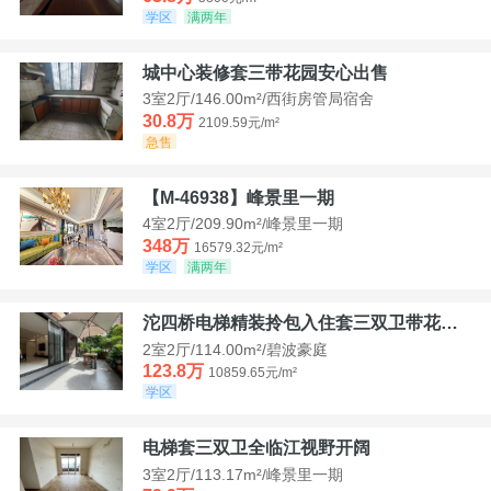
学区
满两年
城中心装修套三带花园安心出售
3室2厅/146.00m²/西街房管局宿舍
30.8万
2109.59元/m²
急售
【M-46938】峰景里一期
4室2厅/209.90m²/峰景里一期
348万
16579.32元/m²
学区
满两年
沱四桥电梯精装拎包入住套三双卫带花园40平米带车位
2室2厅/114.00m²/碧波豪庭
123.8万
10859.65元/m²
学区
电梯套三双卫全临江视野开阔
3室2厅/113.17m²/峰景里一期