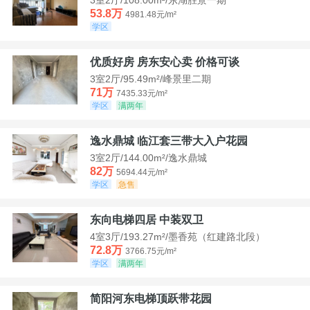
53.8万
4981.48元/m²
学区
优质好房 房东安心卖 价格可谈
3室2厅/95.49m²/峰景里二期
71万
7435.33元/m²
学区
满两年
逸水鼎城 临江套三带大入户花园
3室2厅/144.00m²/逸水鼎城
82万
5694.44元/m²
学区
急售
东向电梯四居 中装双卫
4室3厅/193.27m²/墨香苑（红建路北段）
72.8万
3766.75元/m²
学区
满两年
简阳河东电梯顶跃带花园