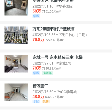
华盛国际 电梯毛坯两房
2室2厅/81.10m²/华盛国际
58万
7151.66元/m²
学区
万汇2期套四好户型诚售
4室2厅/105.56m²/万汇中心（二期）
76.8万
7275.48元/m²
东城一号 东南精装三室 电梯
3室2厅/97.61m²/东城1号
78万
7990.98元/m²
学区
满两年
精装套二
2室2厅/76.60m²/ACG动漫城
48.8万
6370.76元/m²
学区
急售