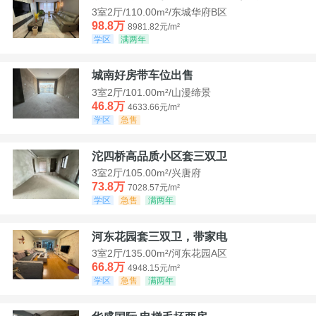
3室2厅/110.00m²/东城华府B区
98.8万
8981.82元/m²
学区
满两年
城南好房带车位出售
3室2厅/101.00m²/山漫缔景
46.8万
4633.66元/m²
学区
急售
沱四桥高品质小区套三双卫
3室2厅/105.00m²/兴唐府
73.8万
7028.57元/m²
学区
急售
满两年
河东花园套三双卫，带家电
3室2厅/135.00m²/河东花园A区
66.8万
4948.15元/m²
学区
急售
满两年