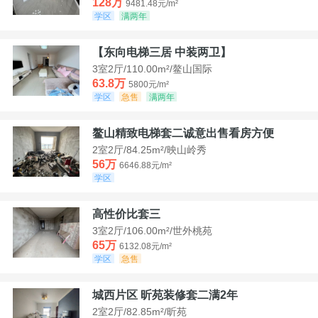
128万
9481.48元/m²
学区
满两年
【东向电梯三居 中装两卫】
3室2厅/110.00m²/鳌山国际
63.8万
5800元/m²
学区
急售
满两年
鳌山精致电梯套二诚意出售看房方便
2室2厅/84.25m²/映山岭秀
56万
6646.88元/m²
学区
高性价比套三
3室2厅/106.00m²/世外桃苑
65万
6132.08元/m²
学区
急售
城西片区 昕苑装修套二满2年
2室2厅/82.85m²/昕苑