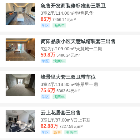
急售开发商装修标准套三双卫
3室2厅/114.00m²/悦隽风华
85万
7456.14元/m²
学区
满两年
简阳品质小区天慧城精装套三出售
3室2厅/109.00m²/天慧城一二期
59.8万
5486.24元/m²
学区
满两年
峰景里大套三双卫带车位
3室2厅/118.80m²/峰景里一期
75.6万
6363.64元/m²
学区
满两年
云上花居套三出售
3室1厅/87.00m²/云上花居
62.88万
7227.59元/m²
学区
急售
满两年