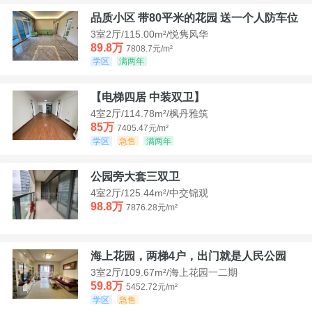
品质小区 带80平米的花园 送一个人防车位
3室2厅/115.00m²/悦隽风华
89.8万
7808.7元/m²
学区
满两年
【电梯四居 中装双卫】
4室2厅/114.78m²/枫丹雅筑
85万
7405.47元/m²
学区
急售
满两年
公园旁大套三双卫
4室2厅/125.44m²/中交锦观
98.8万
7876.28元/m²
海上花园，两梯4户，出门就是人民公园
3室2厅/109.67m²/海上花园一二期
59.8万
5452.72元/m²
学区
急售