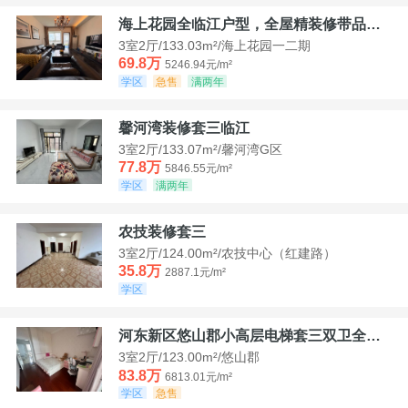
海上花园全临江户型，全屋精装修带品牌家具家电，诚意出售！
3室2厅/133.03m²/海上花园一二期
69.8万
5246.94元/m²
学区
急售
满两年
馨河湾装修套三临江
3室2厅/133.07m²/馨河湾G区
77.8万
5846.55元/m²
学区
满两年
农技装修套三
3室2厅/124.00m²/农技中心（红建路）
35.8万
2887.1元/m²
学区
河东新区悠山郡小高层电梯套三双卫全装带家具家电
3室2厅/123.00m²/悠山郡
83.8万
6813.01元/m²
学区
急售