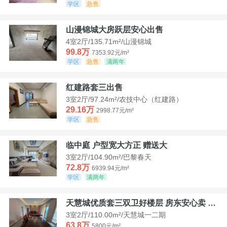
学区
急售
山漫锦城大房跃层安心出售
4室2厅/135.71m²/山漫锦城
99.8万
7353.92元/m²
学区
急售
满两年
红建路套三出售
3室2厅/97.24m²/农技中心（红建路）
29.16万
2998.77元/m²
学区
急售
临中庭 户型宽大方正 赠送大
3室2厅/104.90m²/巴黎春天
72.8万
6939.94元/m²
学区
满两年
天慧城优质套三双卫好楼层 房东安心卖 价格好谈
3室2厅/110.00m²/天慧城一二期
63.8万
5800元/m²