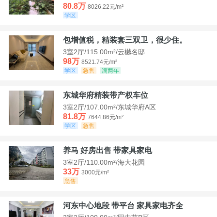
80.8万
8026.22元/m²
学区
包增值税，精装套三双卫，很少住。
3室2厅/115.00m²/云樾名邸
98万
8521.74元/m²
学区
急售
满两年
东城华府精装带产权车位
3室2厅/107.00m²/东城华府A区
81.8万
7644.86元/m²
学区
急售
养马 好房出售 带家具家电
3室2厅/110.00m²/海大花园
33万
3000元/m²
急售
河东中心地段 带平台 家具家电齐全