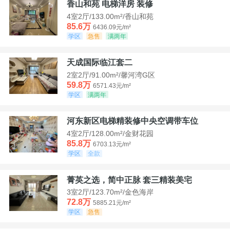
香山和苑 电梯洋房 装修
4室2厅/133.00m²/香山和苑
85.6万
6436.09元/m²
学区
急售
满两年
天成国际临江套二
2室2厅/91.00m²/馨河湾G区
59.8万
6571.43元/m²
学区
满两年
河东新区电梯精装修中央空调带车位
4室2厅/128.00m²/金财花园
85.8万
6703.13元/m²
学区
全款
菁英之选，简中正脉 套三精装美宅
3室2厅/123.70m²/金色海岸
72.8万
5885.21元/m²
学区
急售