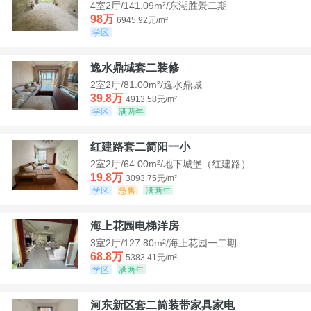
4室2厅/141.09m²/东湖胜景二期
98万
6945.92元/m²
学区
逸水鼎城套二装修
2室2厅/81.00m²/逸水鼎城
39.8万
4913.58元/m²
学区
满两年
红建路套二简阳一小
2室2厅/64.00m²/地下城堡（红建路）
19.8万
3093.75元/m²
学区
急售
满两年
海上花园电梯洋房
3室2厅/127.80m²/海上花园一二期
68.8万
5383.41元/m²
学区
满两年
河东新区套二简装带家具家电