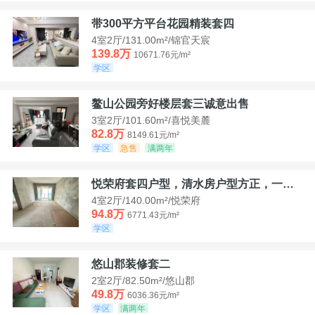
带300平方平台花园精装套四
4室2厅/131.00m²/锦官天宸
139.8万
10671.76元/m²
学区
鳌山公园旁好楼层套三诚意出售
3室2厅/101.60m²/喜悦美麓
82.8万
8149.61元/m²
学区
急售
满两年
悦荣府套四户型，清水房户型方正，一口价94，8
4室2厅/140.00m²/悦荣府
94.8万
6771.43元/m²
学区
悠山郡装修套二
2室2厅/82.50m²/悠山郡
49.8万
6036.36元/m²
学区
满两年