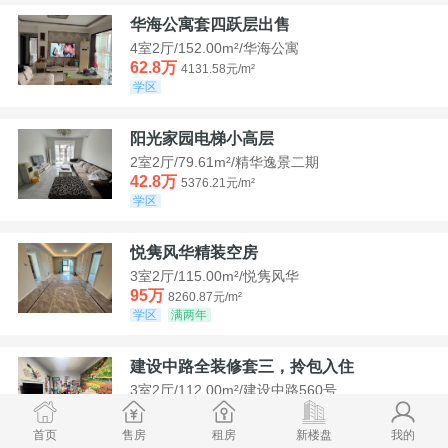
华海公寓套四跃层出售
4室2厅/152.00m²/华海公寓
62.8万
4131.58元/m²
学区
阳光家园电梯小高层
2室2厅/79.61m²/精华逸景二期
42.8万
5376.21元/m²
学区
悦隽风华精装空房
3室2厅/115.00m²/悦隽风华
95万
8260.87元/m²
学区
满两年
建设中路全装修套三，拎包入住
3室2厅/112.00m²/建设中路560号
35万
3125元/m²
学区
急售
首页
售房
租房
新楼盘
我的