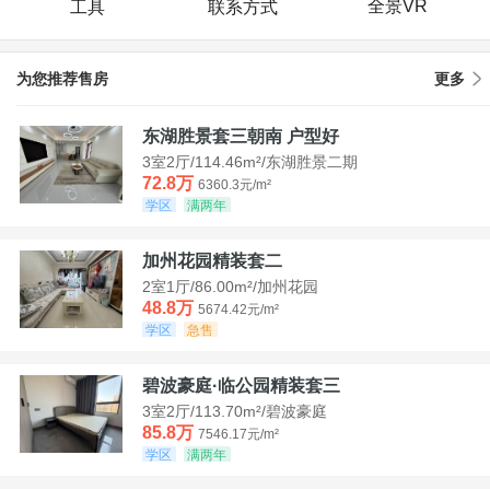
全景VR
工具
联系方式
为您推荐售房
更多
东湖胜景套三朝南 户型好
3室2厅/114.46m²/东湖胜景二期
72.8万
6360.3元/m²
学区
满两年
加州花园精装套二
2室1厅/86.00m²/加州花园
48.8万
5674.42元/m²
学区
急售
碧波豪庭·临公园精装套三
3室2厅/113.70m²/碧波豪庭
85.8万
7546.17元/m²
学区
满两年