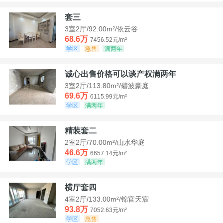
套三
3室2厅/92.00m²/依云谷
68.6万
7456.52元/m²
学区
急售
满两年
诚心出售价格可以谈产权满两年
3室2厅/113.80m²/碧波豪庭
69.6万
6115.99元/m²
学区
满两年
精装套二
2室2厅/70.00m²/山水华庭
46.6万
6657.14元/m²
学区
满两年
横厅套四
4室2厅/133.00m²/锦官天宸
93.8万
7052.63元/m²
学区
急售