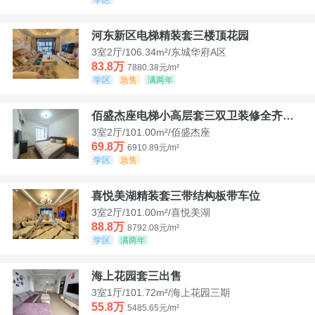
河东新区电梯精装套三楼顶花园
3室2厅/106.34m²/东城华府A区
83.8万
7880.38元/m²
学区
急售
满两年
佰盛杰座电梯小高层套三双卫装修全齐诚意出售
3室2厅/101.00m²/佰盛杰座
69.8万
6910.89元/m²
学区
急售
喜悦美湖精装套三带结构板带车位
3室2厅/101.00m²/喜悦美湖
88.8万
8792.08元/m²
学区
满两年
海上花园套三出售
3室1厅/101.72m²/海上花园三期
55.8万
5485.65元/m²