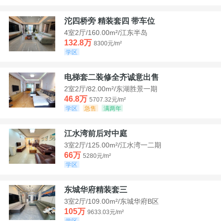
沱四桥旁 精装套四 带车位
4室2厅/160.00m²/江东半岛
132.8万
8300元/m²
学区
电梯套二装修全齐诚意出售
2室2厅/82.00m²/东湖胜景一期
46.8万
5707.32元/m²
学区
急售
满两年
江水湾前后对中庭
3室2厅/125.00m²/江水湾一二期
66万
5280元/m²
学区
东城华府精装套三
3室2厅/109.00m²/东城华府B区
105万
9633.03元/m²
学区