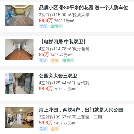
品质小区 带80平米的花园 送一个人防车位
3室2厅/115.00m²/悦隽风华
89.8万
7808.7元/m²
学区
满两年
【电梯四居 中装双卫】
4室2厅/114.78m²/枫丹雅筑
85万
7405.47元/m²
学区
急售
满两年
公园旁大套三双卫
4室2厅/125.44m²/中交锦观
98.8万
7876.28元/m²
海上花园，两梯4户，出门就是人民公园
3室2厅/109.67m²/海上花园一二期
59.8万
5452.72元/m²
学区
急售