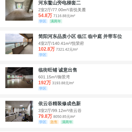
河东鳌山旁电梯套二
2室2厅/77.00m²/喜悦美麓
54.8万
7116.88元/m²
学区
满两年
简阳河东品质小区 临江 临中庭 并带车位
4室2厅/140.41m²/悦荣府
102.8万
7321.42元/m²
学区
临街旺铺 诚意出售
601.15m²/御景湾
192万
3193.88元/m²
学区
依云谷精装修成色新
3室2厅/99.12m²/依云谷
79.8万
8050.85元/m²
学区
急售
满两年