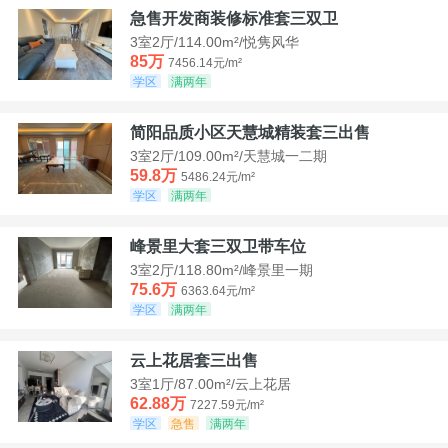
急售开发商装修标准套三双卫
3室2厅/114.00m²/悦隽风华
85万
7456.14元/m²
学区
满两年
简阳品质小区天慧城精装套三出售
3室2厅/109.00m²/天慧城一二期
59.8万
5486.24元/m²
学区
满两年
峰景里大套三双卫带车位
3室2厅/118.80m²/峰景里一期
75.6万
6363.64元/m²
学区
满两年
云上花居套三出售
3室1厅/87.00m²/云上花居
62.88万
7227.59元/m²
学区
急售
满两年