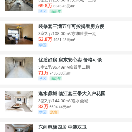
69.8万
6345.45元/m²
学区
满两年
装修套三满五年可按揭看房方便
3室2厅/108.00m²/东湖胜景一期
53.8万
4981.48元/m²
学区
优质好房 房东安心卖 价格可谈
3室2厅/95.49m²/峰景里二期
71万
7435.33元/m²
学区
满两年
逸水鼎城 临江套三带大入户花园
3室2厅/144.00m²/逸水鼎城
82万
5694.44元/m²
学区
急售
东向电梯四居 中装双卫