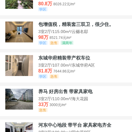
80.8万
8026.22元/m²
学区
包增值税，精装套三双卫，很少住。
3室2厅/115.00m²/云樾名邸
98万
8521.74元/m²
学区
急售
满两年
东城华府精装带产权车位
3室2厅/107.00m²/东城华府A区
81.8万
7644.86元/m²
学区
急售
养马 好房出售 带家具家电
3室2厅/110.00m²/海大花园
33万
3000元/m²
急售
河东中心地段 带平台 家具家电齐全