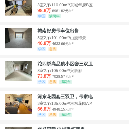
3室2厅/110.00m²/东城华府B区
98.8万
8981.82元/m²
学区
满两年
城南好房带车位出售
3室2厅/101.00m²/山漫缔景
46.8万
4633.66元/m²
学区
急售
沱四桥高品质小区套三双卫
3室2厅/105.00m²/兴唐府
73.8万
7028.57元/m²
学区
急售
满两年
河东花园套三双卫，带家电
3室2厅/135.00m²/河东花园A区
66.8万
4948.15元/m²
学区
急售
满两年