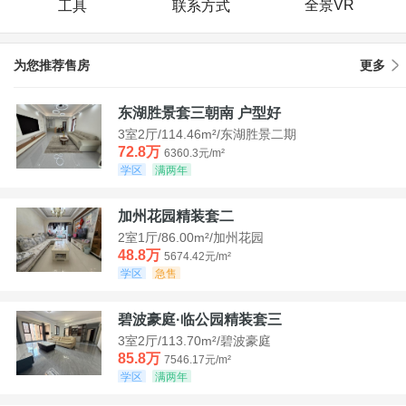
全景VR
工具
联系方式
为您推荐售房
更多
东湖胜景套三朝南 户型好
3室2厅/114.46m²/东湖胜景二期
72.8万
6360.3元/m²
学区
满两年
加州花园精装套二
2室1厅/86.00m²/加州花园
48.8万
5674.42元/m²
学区
急售
碧波豪庭·临公园精装套三
3室2厅/113.70m²/碧波豪庭
85.8万
7546.17元/m²
学区
满两年