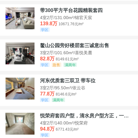
带300平方平台花园精装套四
4室2厅/131.00m²/锦官天宸
139.8万
10671.76元/m²
学区
鳌山公园旁好楼层套三诚意出售
3室2厅/101.60m²/喜悦美麓
82.8万
8149.61元/m²
学区
急售
满两年
河东优质套三双卫 带车位
3室2厅/95.50m²/依云谷
77.8万
8146.6元/m²
学区
满两年
悦荣府套四户型，清水房户型方正，一口价94，8
4室2厅/140.00m²/悦荣府
94.8万
6771.43元/m²
学区