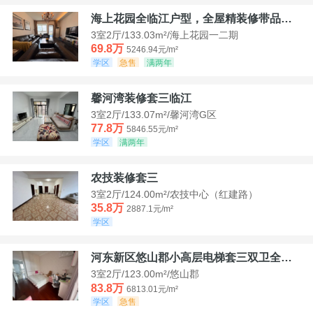
海上花园全临江户型，全屋精装修带品牌家具家电，诚意出售！
3室2厅/133.03m²/海上花园一二期
69.8万
5246.94元/m²
学区
急售
满两年
馨河湾装修套三临江
3室2厅/133.07m²/馨河湾G区
77.8万
5846.55元/m²
学区
满两年
农技装修套三
3室2厅/124.00m²/农技中心（红建路）
35.8万
2887.1元/m²
学区
河东新区悠山郡小高层电梯套三双卫全装带家具家电
3室2厅/123.00m²/悠山郡
83.8万
6813.01元/m²
学区
急售