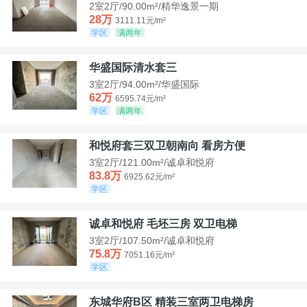
2室2厅/90.00m²/精华逸景一期
28万
3111.11元/m²
学区
满两年
华盛国际清水套三
3室2厅/94.00m²/华盛国际
62万
6595.74元/m²
学区
满两年
和悦府套三双卫朝南向 看房方便
3室2厅/121.00m²/诚卓和悦府
83.8万
6925.62元/m²
学区
诚卓和悦府 毛坯三房 双卫电梯
3室2厅/107.50m²/诚卓和悦府
75.8万
7051.16元/m²
学区
东城华府B区 精装三室两卫电梯房