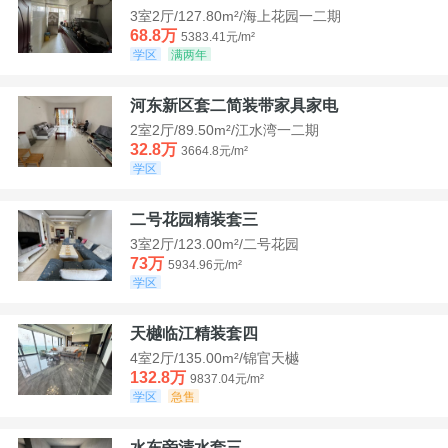
3室2厅/127.80m²/海上花园一二期
68.8万
5383.41元/m²
学区
满两年
河东新区套二简装带家具家电
2室2厅/89.50m²/江水湾一二期
32.8万
3664.8元/m²
学区
二号花园精装套三
3室2厅/123.00m²/二号花园
73万
5934.96元/m²
学区
天樾临江精装套四
4室2厅/135.00m²/锦官天樾
132.8万
9837.04元/m²
学区
急售
水东旁清水套三