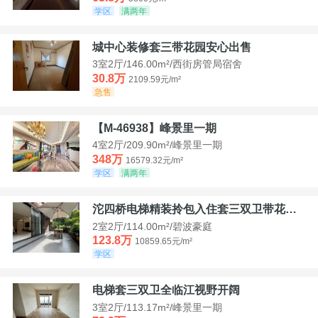
学区
满两年
城中心装修套三带花园安心出售
3室2厅/146.00m²/西街房管局宿舍
30.8万
2109.59元/m²
急售
【M-46938】峰景里一期
4室2厅/209.90m²/峰景里一期
348万
16579.32元/m²
学区
满两年
沱四桥电梯精装拎包入住套三双卫带花园40平米带车位
2室2厅/114.00m²/碧波豪庭
123.8万
10859.65元/m²
学区
电梯套三双卫全临江视野开阔
3室2厅/113.17m²/峰景里一期