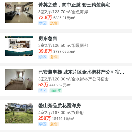
菁英之选，简中正脉 套三精装美宅
3室2厅/123.70m²/金色海岸
72.8万
5885.21元/m²
学区
急售
房东急售
3室2厅/106.50m²/阳晨丽都
39.8万
3737.09元/m²
学区
急售
已安装电梯 城东片区金水街林产公司宿舍套三可看江景
3室2厅/120.00m²/金水街林产公司宿舍
53万
4416.67元/m²
学区
满两年
鳌山旁品质花园洋房
4室2厅/167.00m²/兴唐府
258万
15449.1元/m²
学区
急售