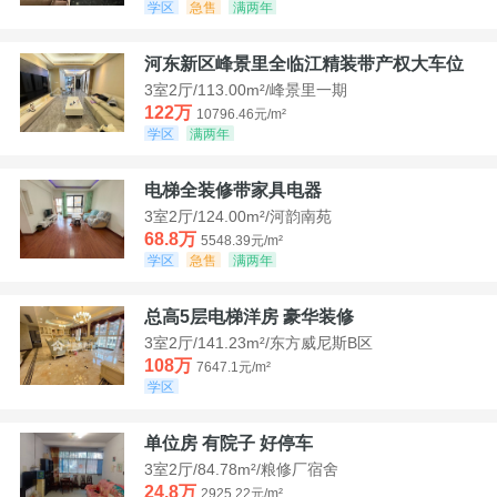
学区
急售
满两年
河东新区峰景里全临江精装带产权大车位
3室2厅/113.00m²/峰景里一期
122万
10796.46元/m²
学区
满两年
电梯全装修带家具电器
3室2厅/124.00m²/河韵南苑
68.8万
5548.39元/m²
学区
急售
满两年
总高5层电梯洋房 豪华装修
3室2厅/141.23m²/东方威尼斯B区
108万
7647.1元/m²
学区
单位房 有院子 好停车
3室2厅/84.78m²/粮修厂宿舍
24.8万
2925.22元/m²