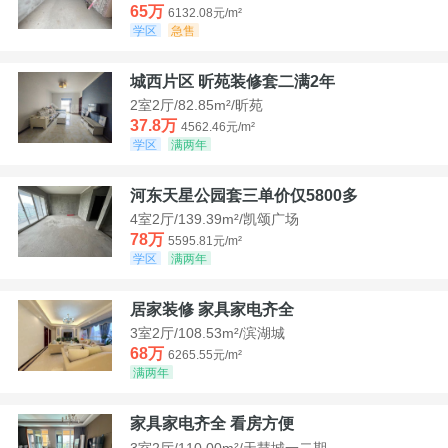
65万
6132.08元/m²
学区
急售
城西片区 昕苑装修套二满2年
2室2厅/82.85m²/昕苑
37.8万
4562.46元/m²
学区
满两年
河东天星公园套三单价仅5800多
4室2厅/139.39m²/凯颂广场
78万
5595.81元/m²
学区
满两年
居家装修 家具家电齐全
3室2厅/108.53m²/滨湖城
68万
6265.55元/m²
满两年
家具家电齐全 看房方便
3室2厅/110.00m²/天慧城一二期