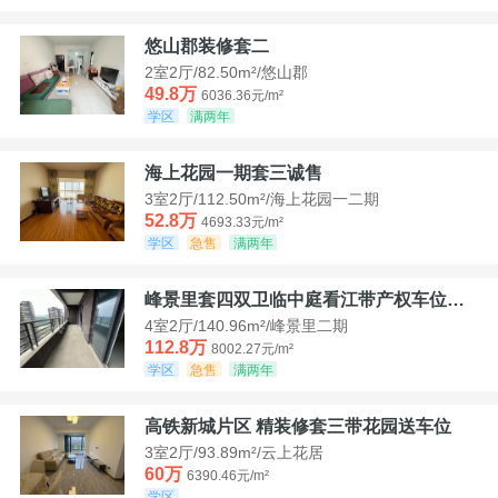
悠山郡装修套二
2室2厅/82.50m²/悠山郡
49.8万
6036.36元/m²
学区
满两年
海上花园一期套三诚售
3室2厅/112.50m²/海上花园一二期
52.8万
4693.33元/m²
学区
急售
满两年
峰景里套四双卫临中庭看江带产权车位诚售
4室2厅/140.96m²/峰景里二期
112.8万
8002.27元/m²
学区
急售
满两年
高铁新城片区 精装修套三带花园送车位
3室2厅/93.89m²/云上花居
60万
6390.46元/m²
学区