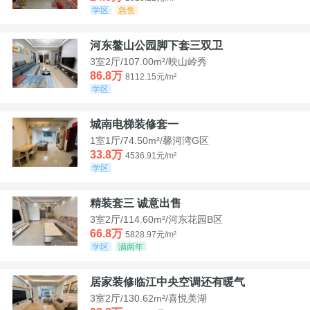
学区
急售
河东鳌山公园脚下套三双卫
3室2厅/107.00m²/映山岭秀
86.8万
8112.15元/m²
学区
城南电梯装修套一
1室1厅/74.50m²/馨河湾G区
33.8万
4536.91元/m²
学区
精装套三 诚意出售
3室2厅/114.60m²/河东花园B区
66.8万
5828.97元/m²
学区
满两年
居家装修临江中央空调还有暖气
3室2厅/130.62m²/喜悦美湖