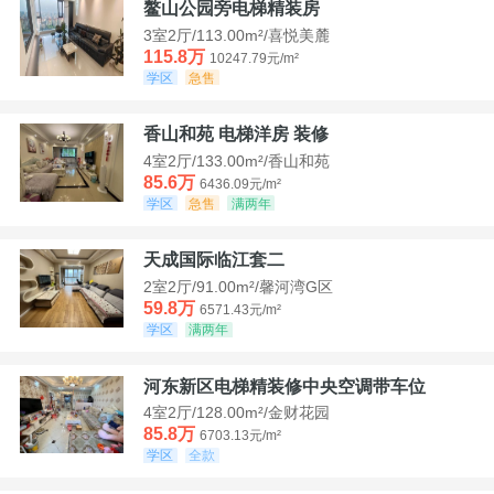
鳌山公园旁电梯精装房
3室2厅/113.00m²/喜悦美麓
115.8万
10247.79元/m²
学区
急售
香山和苑 电梯洋房 装修
4室2厅/133.00m²/香山和苑
85.6万
6436.09元/m²
学区
急售
满两年
天成国际临江套二
2室2厅/91.00m²/馨河湾G区
59.8万
6571.43元/m²
学区
满两年
河东新区电梯精装修中央空调带车位
4室2厅/128.00m²/金财花园
85.8万
6703.13元/m²
学区
全款