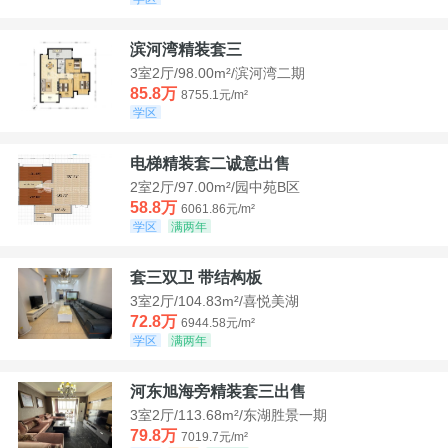
滨河湾精装套三
3室2厅/98.00m²/滨河湾二期
85.8万
8755.1元/m²
学区
电梯精装套二诚意出售
2室2厅/97.00m²/园中苑B区
58.8万
6061.86元/m²
学区
满两年
套三双卫 带结构板
3室2厅/104.83m²/喜悦美湖
72.8万
6944.58元/m²
学区
满两年
河东旭海旁精装套三出售
3室2厅/113.68m²/东湖胜景一期
79.8万
7019.7元/m²