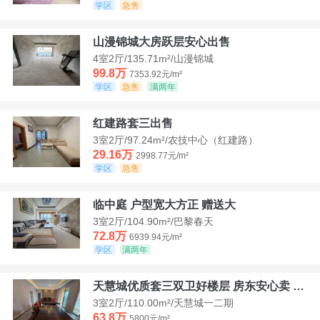
学区
急售
山漫锦城大房跃层安心出售
4室2厅/135.71m²/山漫锦城
99.8万
7353.92元/m²
学区
急售
满两年
红建路套三出售
3室2厅/97.24m²/农技中心（红建路）
29.16万
2998.77元/m²
学区
急售
临中庭 户型宽大方正 赠送大
3室2厅/104.90m²/巴黎春天
72.8万
6939.94元/m²
学区
满两年
天慧城优质套三双卫好楼层 房东安心卖 价格好谈
3室2厅/110.00m²/天慧城一二期
63.8万
5800元/m²