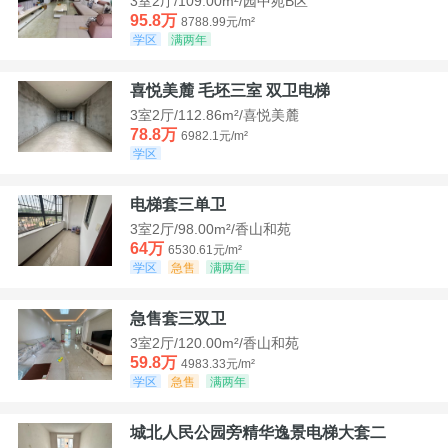
3室2厅/109.00m²/园中苑B区
95.8万
8788.99元/m²
学区
满两年
喜悦美麓 毛坯三室 双卫电梯
3室2厅/112.86m²/喜悦美麓
78.8万
6982.1元/m²
学区
电梯套三单卫
3室2厅/98.00m²/香山和苑
64万
6530.61元/m²
学区
急售
满两年
急售套三双卫
3室2厅/120.00m²/香山和苑
59.8万
4983.33元/m²
学区
急售
满两年
城北人民公园旁精华逸景电梯大套二