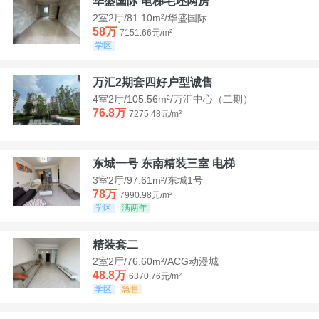
华盛国际 电梯毛坯两房
2室2厅/81.10m²/华盛国际
58万
7151.66元/m²
学区
万汇2期套四好户型诚售
4室2厅/105.56m²/万汇中心（二期）
76.8万
7275.48元/m²
东城一号 东南精装三室 电梯
3室2厅/97.61m²/东城1号
78万
7990.98元/m²
学区
满两年
精装套二
2室2厅/76.60m²/ACG动漫城
48.8万
6370.76元/m²
学区
急售