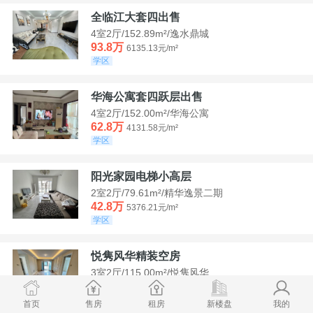
全临江大套四出售
4室2厅/152.89m²/逸水鼎城
93.8万
6135.13元/m²
学区
华海公寓套四跃层出售
4室2厅/152.00m²/华海公寓
62.8万
4131.58元/m²
学区
阳光家园电梯小高层
2室2厅/79.61m²/精华逸景二期
42.8万
5376.21元/m²
学区
悦隽风华精装空房
3室2厅/115.00m²/悦隽风华
95万
8260.87元/m²
学区
满两年
首页
售房
租房
新楼盘
我的