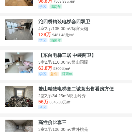
98.8万
7563.93元/m²
学区
满两年
沱四桥精装电梯套四双卫
4室2厅/135.00m²/锦官天樾
128万
9481.48元/m²
学区
满两年
【东向电梯三居 中装两卫】
3室2厅/110.00m²/鳌山国际
63.8万
5800元/m²
学区
急售
满两年
鳌山精致电梯套二诚意出售看房方便
2室2厅/84.25m²/映山岭秀
56万
6646.88元/m²
学区
高性价比套三
3室2厅/106.00m²/世外桃苑