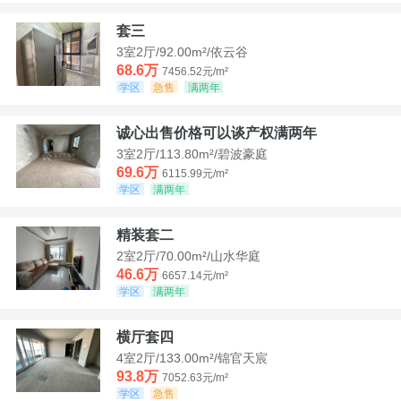
套三
3室2厅/92.00m²/依云谷
68.6万
7456.52元/m²
学区
急售
满两年
诚心出售价格可以谈产权满两年
3室2厅/113.80m²/碧波豪庭
69.6万
6115.99元/m²
学区
满两年
精装套二
2室2厅/70.00m²/山水华庭
46.6万
6657.14元/m²
学区
满两年
横厅套四
4室2厅/133.00m²/锦官天宸
93.8万
7052.63元/m²
学区
急售