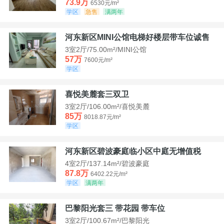
73.9万
6530元/m²
学区
急售
满两年
河东新区MINI公馆电梯好楼层带车位诚售
3室2厅/75.00m²/MINI公馆
57万
7600元/m²
学区
喜悦美麓套三双卫
3室2厅/106.00m²/喜悦美麓
85万
8018.87元/m²
学区
河东新区碧波豪庭临小区中庭无增值税
4室2厅/137.14m²/碧波豪庭
87.8万
6402.22元/m²
学区
满两年
巴黎阳光套三 带花园 带车位
3室2厅/100.67m²/巴黎阳光