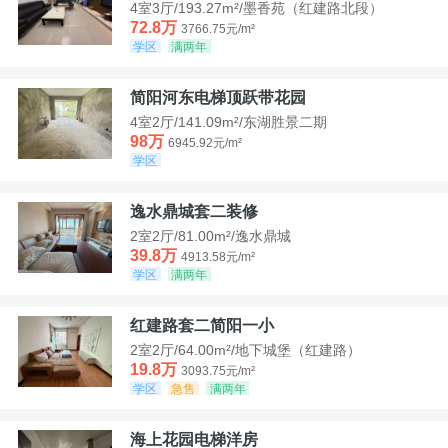
4室3厅/193.27m²/墨香苑（红建路北段）
72.8万
3766.75元/m²
学区
满两年
简阳河东电梯顶跃带花园
4室2厅/141.09m²/东湖胜景二期
98万
6945.92元/m²
学区
逸水鼎城套二装修
2室2厅/81.00m²/逸水鼎城
39.8万
4913.58元/m²
学区
满两年
红建路套二简阳一小
2室2厅/64.00m²/地下城堡（红建路）
19.8万
3093.75元/m²
学区
急售
满两年
海上花园电梯洋房