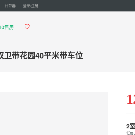
计算器
登录/注册
910售房

卫带花园40平米带车位
1
2
低层 