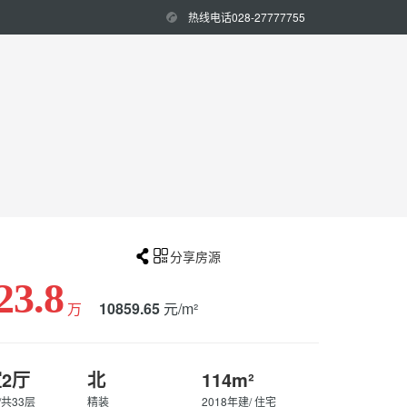
热线电话028-27777755


分享房源
23.8
万
10859.65
元/m²
室2厅
北
114m²
/共33层
精装
2018年建/ 住宅