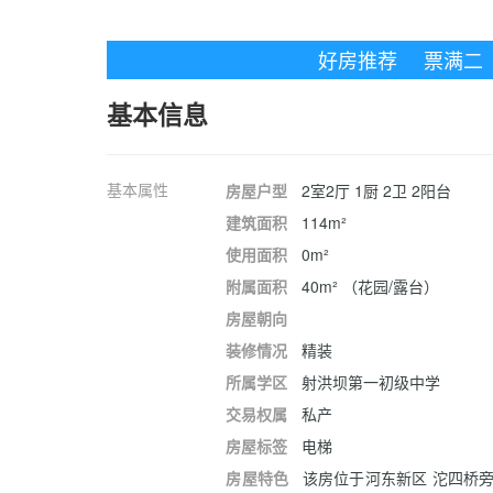
好房推荐
票满二
基本信息
基本属性
房屋户型
2室2厅 1厨 2卫 2阳台
建筑面积
114m²
使用面积
0m²
附属面积
40m² （花园/露台）
房屋朝向
装修情况
精装
所属学区
射洪坝第一初级中学
交易权属
私产
房屋标签
电梯
房屋特色
该房位于河东新区 沱四桥