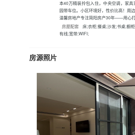
本40万精装拎包入住，中央空调，家具
园带车位。小区环境好，性价比高！周
温馨房地产专注简阳房产30年——用心
房屋配套
床;衣柜;餐桌;沙发;书桌;橱柜
有线;宽带;WIFI;
房源照片