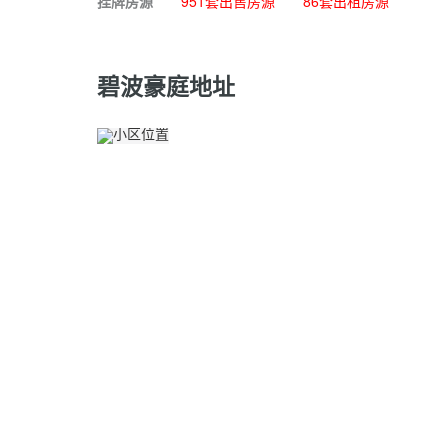
挂牌房源
951套出售房源
86套出租房源
碧波豪庭地址