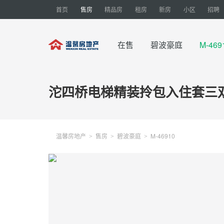
首页
售房
精品房
租房
新房
小区
招聘
在售
碧波豪庭
M-46
沱四桥电梯精装拎包入住套三双
温馨房地产
售房
碧波豪庭
M-46910
>
>
>