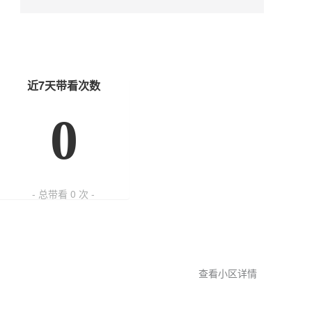
近7天带看次数
0
- 总带看
0
次 -
查看小区详情