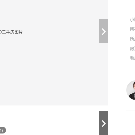
小
所
所
房
看
1)