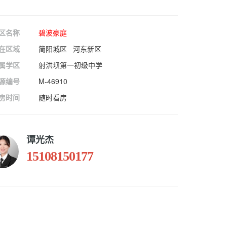
区名称
碧波豪庭
在区域
简阳城区 河东新区
属学区
射洪坝第一初级中学
源编号
M-46910
房时间
随时看房
谭光杰
15108150177