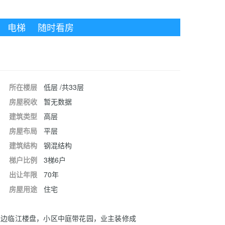
电梯
随时看房
所在楼层
低层 /共33层
房屋税收
暂无数据
建筑类型
高层
房屋布局
平层
建筑结构
钢混结构
梯户比例
3梯6户
出让年限
70年
房屋用途
住宅
旁边临江楼盘，小区中庭带花园，业主装修成