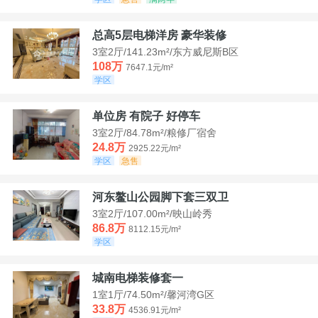
总高5层电梯洋房 豪华装修
3室2厅/141.23m²/东方威尼斯B区
108万
7647.1元/m²
学区
单位房 有院子 好停车
3室2厅/84.78m²/粮修厂宿舍
24.8万
2925.22元/m²
学区
急售
河东鳌山公园脚下套三双卫
3室2厅/107.00m²/映山岭秀
86.8万
8112.15元/m²
学区
城南电梯装修套一
1室1厅/74.50m²/馨河湾G区
33.8万
4536.91元/m²