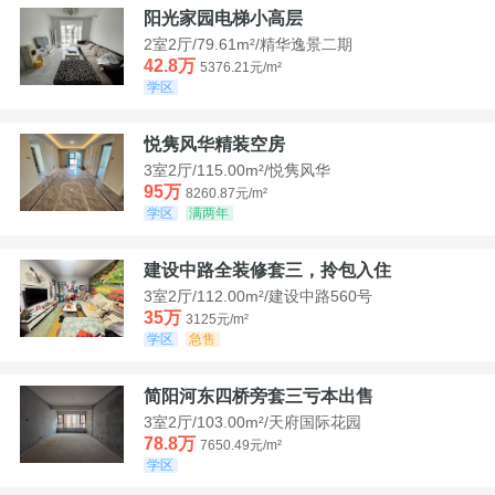
阳光家园电梯小高层
2室2厅/79.61m²/精华逸景二期
42.8万
5376.21元/m²
学区
悦隽风华精装空房
3室2厅/115.00m²/悦隽风华
95万
8260.87元/m²
学区
满两年
建设中路全装修套三，拎包入住
3室2厅/112.00m²/建设中路560号
35万
3125元/m²
学区
急售
简阳河东四桥旁套三亏本出售
3室2厅/103.00m²/天府国际花园
78.8万
7650.49元/m²
学区