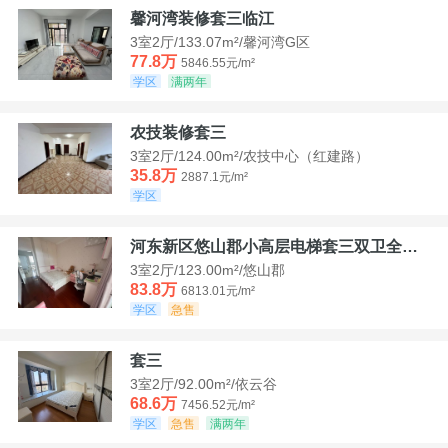
馨河湾装修套三临江
3室2厅/133.07m²/馨河湾G区
77.8万
5846.55元/m²
学区
满两年
农技装修套三
3室2厅/124.00m²/农技中心（红建路）
35.8万
2887.1元/m²
学区
河东新区悠山郡小高层电梯套三双卫全装带家具家电
3室2厅/123.00m²/悠山郡
83.8万
6813.01元/m²
学区
急售
套三
3室2厅/92.00m²/依云谷
68.6万
7456.52元/m²
学区
急售
满两年