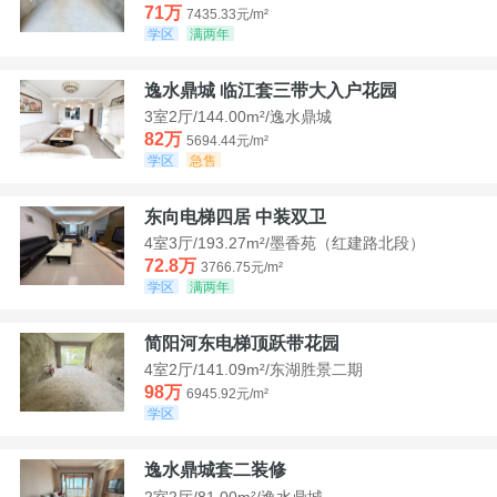
71万
7435.33元/m²
学区
满两年
逸水鼎城 临江套三带大入户花园
3室2厅/144.00m²/逸水鼎城
82万
5694.44元/m²
学区
急售
东向电梯四居 中装双卫
4室3厅/193.27m²/墨香苑（红建路北段）
72.8万
3766.75元/m²
学区
满两年
简阳河东电梯顶跃带花园
4室2厅/141.09m²/东湖胜景二期
98万
6945.92元/m²
学区
逸水鼎城套二装修
2室2厅/81.00m²/逸水鼎城