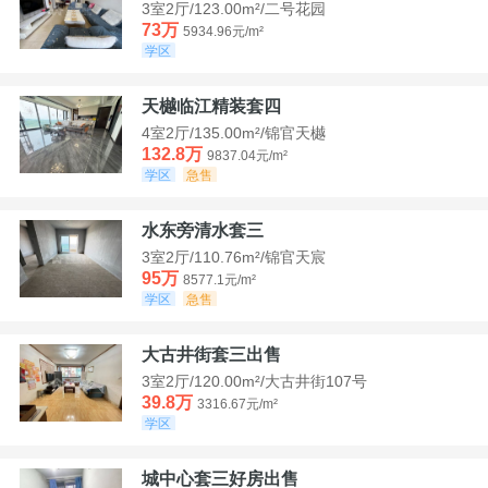
3室2厅/123.00m²/二号花园
73万
5934.96元/m²
学区
天樾临江精装套四
4室2厅/135.00m²/锦官天樾
132.8万
9837.04元/m²
学区
急售
水东旁清水套三
3室2厅/110.76m²/锦官天宸
95万
8577.1元/m²
学区
急售
大古井街套三出售
3室2厅/120.00m²/大古井街107号
39.8万
3316.67元/m²
学区
城中心套三好房出售