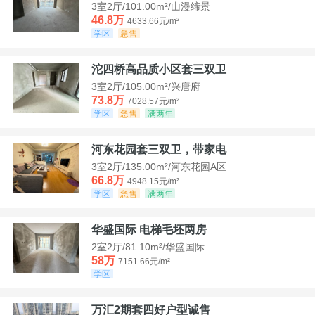
3室2厅/101.00m²/山漫缔景
46.8万
4633.66元/m²
学区
急售
沱四桥高品质小区套三双卫
3室2厅/105.00m²/兴唐府
73.8万
7028.57元/m²
学区
急售
满两年
河东花园套三双卫，带家电
3室2厅/135.00m²/河东花园A区
66.8万
4948.15元/m²
学区
急售
满两年
华盛国际 电梯毛坯两房
2室2厅/81.10m²/华盛国际
58万
7151.66元/m²
学区
万汇2期套四好户型诚售