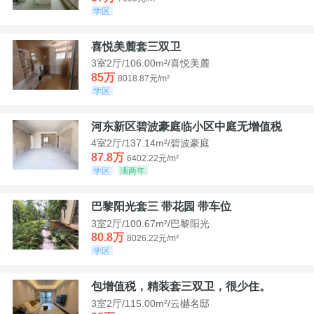
学区
喜悦美麓套三双卫
3室2厅/106.00m²/喜悦美麓
85万
8018.87元/m²
学区
河东新区碧波豪庭临小区中庭无增值税
4室2厅/137.14m²/碧波豪庭
87.8万
6402.22元/m²
学区
满两年
巴黎阳光套三 带花园 带车位
3室2厅/100.67m²/巴黎阳光
80.8万
8026.22元/m²
学区
包增值税，精装套三双卫，很少住。
3室2厅/115.00m²/云樾名邸