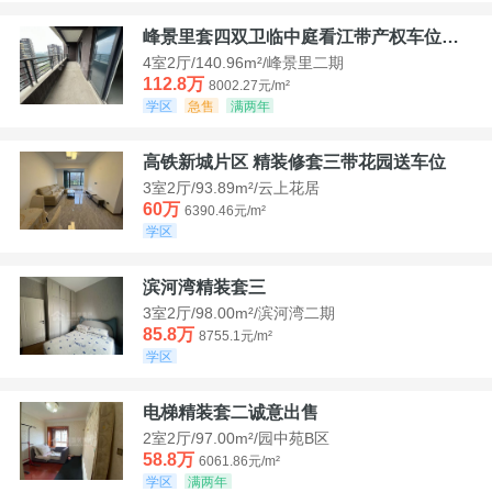
峰景里套四双卫临中庭看江带产权车位诚售
4室2厅/140.96m²/峰景里二期
112.8万
8002.27元/m²
学区
急售
满两年
高铁新城片区 精装修套三带花园送车位
3室2厅/93.89m²/云上花居
60万
6390.46元/m²
学区
滨河湾精装套三
3室2厅/98.00m²/滨河湾二期
85.8万
8755.1元/m²
学区
电梯精装套二诚意出售
2室2厅/97.00m²/园中苑B区
58.8万
6061.86元/m²
学区
满两年