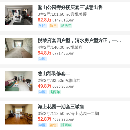
鳌山公园旁好楼层套三诚意出售
3室2厅/101.60m²/喜悦美麓
82.8万
8149.61元/m²
学区
急售
满两年
悦荣府套四户型，清水房户型方正，一口价94，8
4室2厅/140.00m²/悦荣府
94.8万
6771.43元/m²
学区
悠山郡装修套二
2室2厅/82.50m²/悠山郡
49.8万
6036.36元/m²
学区
满两年
海上花园一期套三诚售
3室2厅/112.50m²/海上花园一二期
52.8万
4693.33元/m²
学区
急售
满两年