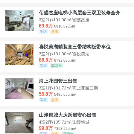
佰盛杰座电梯小高层套三双卫装修全齐诚意出售
3室2厅/101.00m²/佰盛杰座
69.8万
6910.89元/m²
学区
急售
喜悦美湖精装套三带结构板带车位
3室2厅/101.00m²/喜悦美湖
88.8万
8792.08元/m²
学区
满两年
海上花园套三出售
3室1厅/101.72m²/海上花园三期
55.8万
5485.65元/m²
学区
急售
山漫锦城大房跃层安心出售
4室2厅/135.71m²/山漫锦城
99.8万
7353.92元/m²
学区
急售
满两年