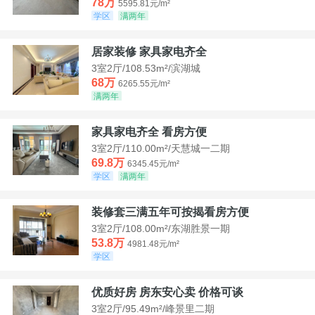
78万
5595.81元/m²
学区
满两年
居家装修 家具家电齐全
3室2厅/108.53m²/滨湖城
68万
6265.55元/m²
满两年
家具家电齐全 看房方便
3室2厅/110.00m²/天慧城一二期
69.8万
6345.45元/m²
学区
满两年
装修套三满五年可按揭看房方便
3室2厅/108.00m²/东湖胜景一期
53.8万
4981.48元/m²
学区
优质好房 房东安心卖 价格可谈
3室2厅/95.49m²/峰景里二期