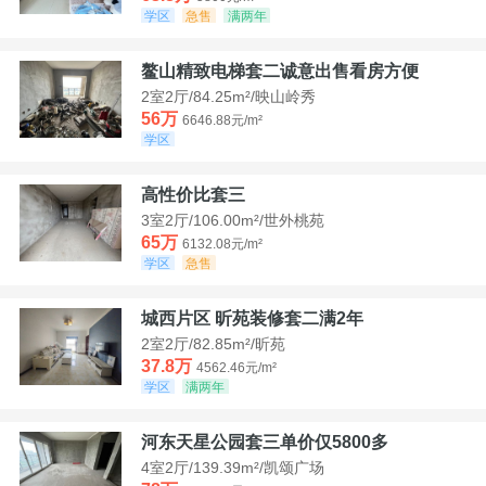
学区
急售
满两年
鳌山精致电梯套二诚意出售看房方便
2室2厅/84.25m²/映山岭秀
56万
6646.88元/m²
学区
高性价比套三
3室2厅/106.00m²/世外桃苑
65万
6132.08元/m²
学区
急售
城西片区 昕苑装修套二满2年
2室2厅/82.85m²/昕苑
37.8万
4562.46元/m²
学区
满两年
河东天星公园套三单价仅5800多
4室2厅/139.39m²/凯颂广场