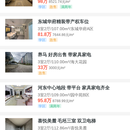
98万
8521.74元/m²
学区
急售
满两年
东城华府精装带产权车位
3室2厅/107.00m²/东城华府A区
81.8万
7644.86元/m²
学区
急售
养马 好房出售 带家具家电
3室2厅/110.00m²/海大花园
33万
3000元/m²
急售
河东中心地段 带平台 家具家电齐全
3室2厅/109.00m²/园中苑B区
95.8万
8788.99元/m²
学区
满两年
喜悦美麓 毛坯三室 双卫电梯
3室2厅/112.86m²/喜悦美麓