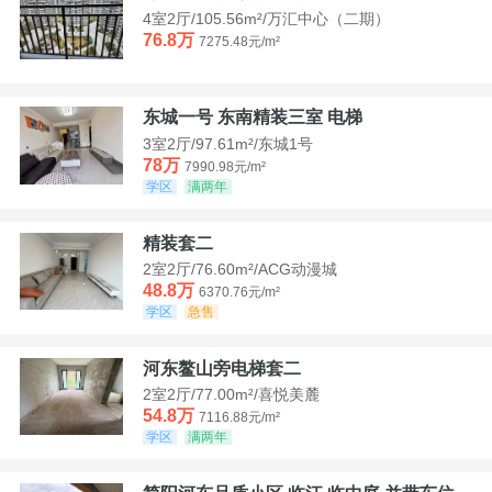
4室2厅/105.56m²/万汇中心（二期）
76.8万
7275.48元/m²
东城一号 东南精装三室 电梯
3室2厅/97.61m²/东城1号
78万
7990.98元/m²
学区
满两年
精装套二
2室2厅/76.60m²/ACG动漫城
48.8万
6370.76元/m²
学区
急售
河东鳌山旁电梯套二
2室2厅/77.00m²/喜悦美麓
54.8万
7116.88元/m²
学区
满两年