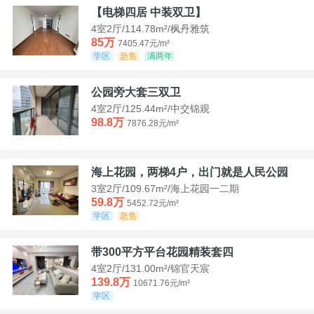
【电梯四居 中装双卫】
4室2厅/114.78m²/枫丹雅筑
85万
7405.47元/m²
学区
急售
满两年
公园旁大套三双卫
4室2厅/125.44m²/中交锦观
98.8万
7876.28元/m²
海上花园，两梯4户，出门就是人民公园
3室2厅/109.67m²/海上花园一二期
59.8万
5452.72元/m²
学区
急售
带300平方平台花园精装套四
4室2厅/131.00m²/锦官天宸
139.8万
10671.76元/m²
学区