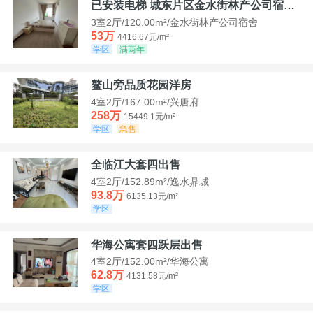
已安装电梯 城东片区金水街林产公司宿舍套三可看江景
3室2厅/120.00m²/金水街林产公司宿舍
53万
4416.67元/m²
学区
满两年
鳌山旁品质花园洋房
4室2厅/167.00m²/兴唐府
258万
15449.1元/m²
学区
急售
全临江大套四出售
4室2厅/152.89m²/逸水鼎城
93.8万
6135.13元/m²
学区
华海公寓套四跃层出售
4室2厅/152.00m²/华海公寓
62.8万
4131.58元/m²
学区