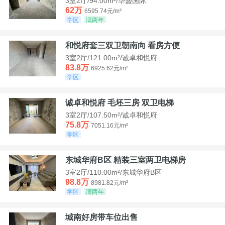
3室2厅/94.00m²/华盛国际
62万
6595.74元/m²
学区
满两年
和悦府套三双卫朝南向 看房方便
3室2厅/121.00m²/诚卓和悦府
83.8万
6925.62元/m²
学区
诚卓和悦府 毛坯三房 双卫电梯
3室2厅/107.50m²/诚卓和悦府
75.8万
7051.16元/m²
学区
东城华府B区 精装三室两卫电梯房
3室2厅/110.00m²/东城华府B区
98.8万
8981.82元/m²
学区
满两年
城南好房带车位出售