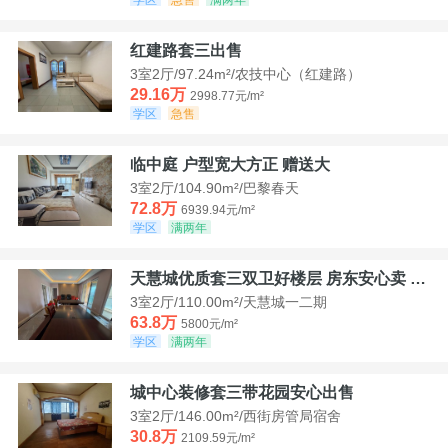
红建路套三出售
3室2厅/97.24m²/农技中心（红建路）
29.16万
2998.77元/m²
学区
急售
临中庭 户型宽大方正 赠送大
3室2厅/104.90m²/巴黎春天
72.8万
6939.94元/m²
学区
满两年
天慧城优质套三双卫好楼层 房东安心卖 价格好谈
3室2厅/110.00m²/天慧城一二期
63.8万
5800元/m²
学区
满两年
城中心装修套三带花园安心出售
3室2厅/146.00m²/西街房管局宿舍
30.8万
2109.59元/m²