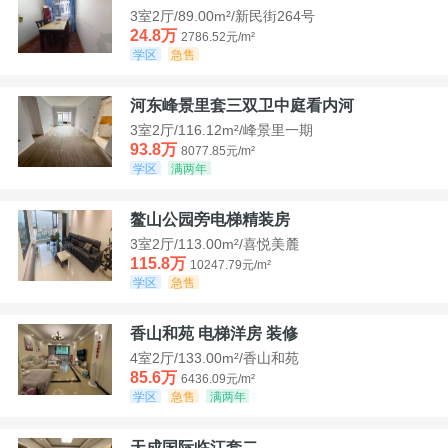
3室2厅/89.00m²/新民街264号
24.8万
2786.52元/m²
学区
急售
河东峰景里套三双卫中庭看内河
3室2厅/116.12m²/峰景里一期
93.8万
8077.85元/m²
学区
满两年
鳌山公园旁电梯精装房
3室2厅/113.00m²/喜悦美麓
115.8万
10247.79元/m²
学区
急售
香山和苑 电梯洋房 装修
4室2厅/133.00m²/香山和苑
85.6万
6436.09元/m²
学区
急售
满两年
天成国际临江套二