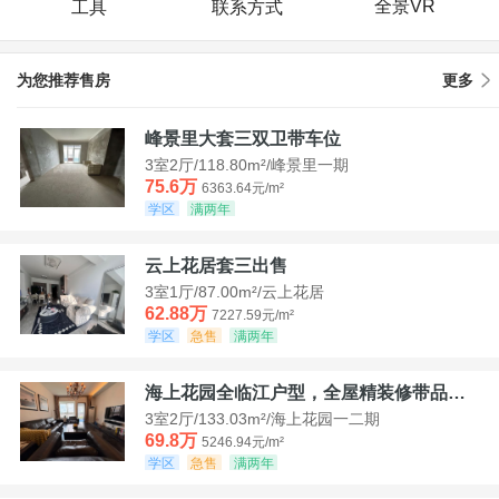
全景VR
工具
联系方式
为您推荐售房
更多
峰景里大套三双卫带车位
3室2厅/118.80m²/峰景里一期
75.6万
6363.64元/m²
学区
满两年
云上花居套三出售
3室1厅/87.00m²/云上花居
62.88万
7227.59元/m²
学区
急售
满两年
海上花园全临江户型，全屋精装修带品牌家具家电，诚意出售！
3室2厅/133.03m²/海上花园一二期
69.8万
5246.94元/m²
学区
急售
满两年