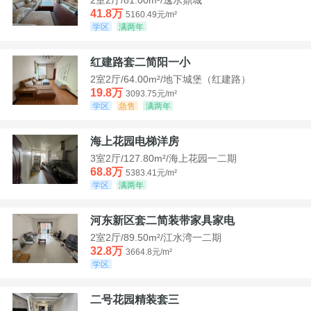
41.8万
5160.49元/m²
学区
满两年
红建路套二简阳一小
2室2厅/64.00m²/地下城堡（红建路）
19.8万
3093.75元/m²
学区
急售
满两年
海上花园电梯洋房
3室2厅/127.80m²/海上花园一二期
68.8万
5383.41元/m²
学区
满两年
河东新区套二简装带家具家电
2室2厅/89.50m²/江水湾一二期
32.8万
3664.8元/m²
学区
二号花园精装套三