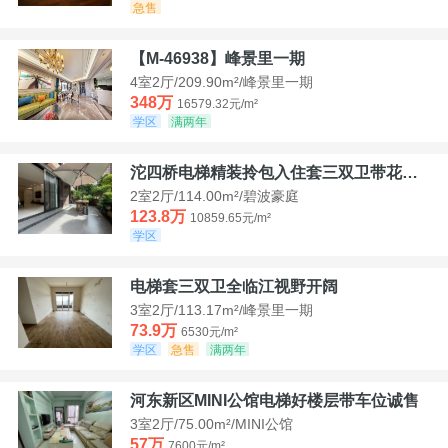
急售
【M-46938】峰景里一期
4室2厅/209.90m²/峰景里一期
348万
16579.32元/m²
学区
满两年
沱四桥电梯精装拎包入住套三双卫带花园40平米带车位
2室2厅/114.00m²/碧波豪庭
123.8万
10859.65元/m²
学区
电梯套三双卫全临江视野开阔
3室2厅/113.17m²/峰景里一期
73.9万
6530元/m²
学区
急售
满两年
河东新区MINI公馆电梯好楼层带车位诚售
3室2厅/75.00m²/MINI公馆
57万
7600元/m²