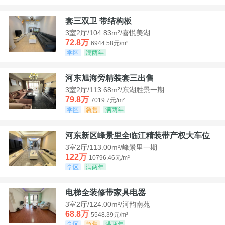
套三双卫 带结构板
3室2厅/104.83m²/喜悦美湖
72.8万
6944.58元/m²
学区
满两年
河东旭海旁精装套三出售
3室2厅/113.68m²/东湖胜景一期
79.8万
7019.7元/m²
学区
急售
满两年
河东新区峰景里全临江精装带产权大车位
3室2厅/113.00m²/峰景里一期
122万
10796.46元/m²
学区
满两年
电梯全装修带家具电器
3室2厅/124.00m²/河韵南苑
68.8万
5548.39元/m²
学区
急售
满两年