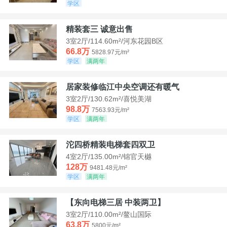
学区
精装套三 诚意出售
3室2厅/114.60m²/河东花园B区
66.8万
5828.97元/m²
学区
满两年
居家装修临江中央空调还有暖气
3室2厅/130.62m²/喜悦美湖
98.8万
7563.93元/m²
学区
满两年
沱四桥精装电梯套四双卫
4室2厅/135.00m²/锦官天樾
128万
9481.48元/m²
学区
满两年
【东向电梯三居 中装两卫】
3室2厅/110.00m²/鳌山国际
63.8万
5800元/m²