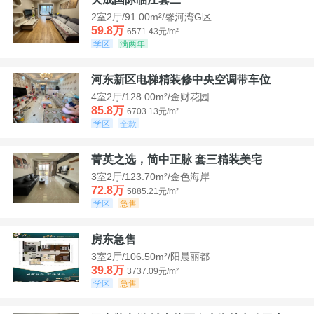
2室2厅/91.00m²/馨河湾G区
59.8万
6571.43元/m²
学区
满两年
河东新区电梯精装修中央空调带车位
4室2厅/128.00m²/金财花园
85.8万
6703.13元/m²
学区
全款
菁英之选，简中正脉 套三精装美宅
3室2厅/123.70m²/金色海岸
72.8万
5885.21元/m²
学区
急售
房东急售
3室2厅/106.50m²/阳晨丽都
39.8万
3737.09元/m²
学区
急售