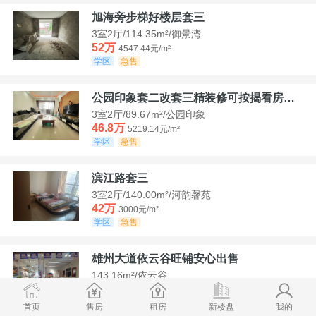
旭海旁步梯好楼层套三
3室2厅/114.35m²/御景湾
52万
4547.44元/m²
学区
急售
公园印象套二改套三精装修可按揭看房方便
3室2厅/89.67m²/公园印象
46.8万
5219.14元/m²
学区
急售
滨江路套三
3室2厅/140.00m²/河韵馨苑
42万
3000元/m²
学区
急售
雄州大道依云谷旺铺安心出售
143.16m²/依云谷
178.8万
12489.52元/m²
学区
满两年
首页
售房
租房
新楼盘
我的