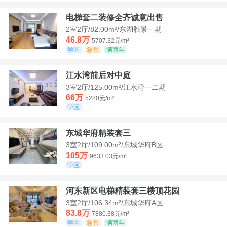
电梯套二装修全齐诚意出售
2室2厅/82.00m²/东湖胜景一期
46.8万
5707.32元/m²
学区
急售
满两年
江水湾前后对中庭
3室2厅/125.00m²/江水湾一二期
66万
5280元/m²
学区
东城华府精装套三
3室2厅/109.00m²/东城华府B区
105万
9633.03元/m²
学区
河东新区电梯精装套三楼顶花园
3室2厅/106.34m²/东城华府A区
83.8万
7880.38元/m²
学区
急售
满两年