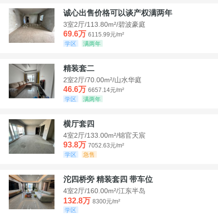
诚心出售价格可以谈产权满两年
3室2厅/113.80m²/碧波豪庭
69.6万
6115.99元/m²
学区
满两年
精装套二
2室2厅/70.00m²/山水华庭
46.6万
6657.14元/m²
学区
满两年
横厅套四
4室2厅/133.00m²/锦官天宸
93.8万
7052.63元/m²
学区
急售
沱四桥旁 精装套四 带车位
4室2厅/160.00m²/江东半岛
132.8万
8300元/m²
学区