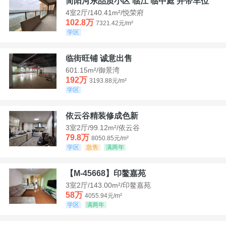
简阳河东品质小区 临江 临中庭 并带车位
4室2厅/140.41m²/悦荣府
102.8万
7321.42元/m²
学区
临街旺铺 诚意出售
601.15m²/御景湾
192万
3193.88元/m²
学区
依云谷精装修成色新
3室2厅/99.12m²/依云谷
79.8万
8050.85元/m²
学区
急售
满两年
【M-45668】印鳌嘉苑
3室2厅/143.00m²/印鳌嘉苑
58万
4055.94元/m²
学区
满两年