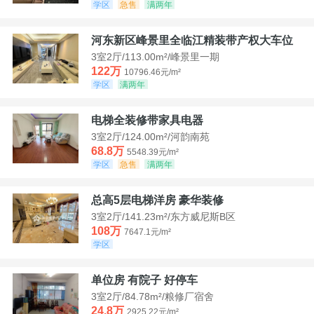
学区
急售
满两年
河东新区峰景里全临江精装带产权大车位
3室2厅/113.00m²/峰景里一期
122万
10796.46元/m²
学区
满两年
电梯全装修带家具电器
3室2厅/124.00m²/河韵南苑
68.8万
5548.39元/m²
学区
急售
满两年
总高5层电梯洋房 豪华装修
3室2厅/141.23m²/东方威尼斯B区
108万
7647.1元/m²
学区
单位房 有院子 好停车
3室2厅/84.78m²/粮修厂宿舍
24.8万
2925.22元/m²