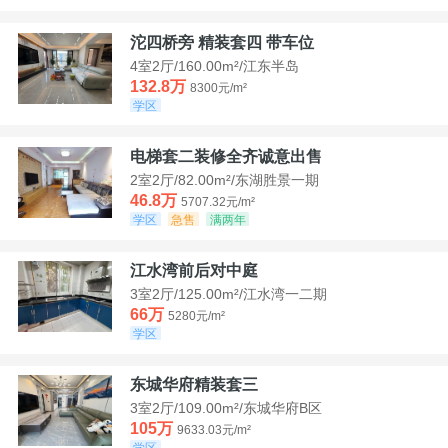
沱四桥旁 精装套四 带车位
4室2厅/160.00m²/江东半岛
132.8万
8300元/m²
学区
电梯套二装修全齐诚意出售
2室2厅/82.00m²/东湖胜景一期
46.8万
5707.32元/m²
学区
急售
满两年
江水湾前后对中庭
3室2厅/125.00m²/江水湾一二期
66万
5280元/m²
学区
东城华府精装套三
3室2厅/109.00m²/东城华府B区
105万
9633.03元/m²
学区