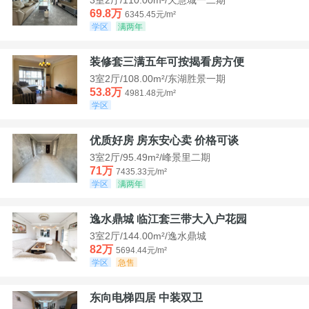
69.8万
6345.45元/m²
学区
满两年
装修套三满五年可按揭看房方便
3室2厅/108.00m²/东湖胜景一期
53.8万
4981.48元/m²
学区
优质好房 房东安心卖 价格可谈
3室2厅/95.49m²/峰景里二期
71万
7435.33元/m²
学区
满两年
逸水鼎城 临江套三带大入户花园
3室2厅/144.00m²/逸水鼎城
82万
5694.44元/m²
学区
急售
东向电梯四居 中装双卫