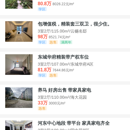
80.8万
8026.22元/m²
学区
包增值税，精装套三双卫，很少住。
3室2厅/115.00m²/云樾名邸
98万
8521.74元/m²
学区
急售
满两年
东城华府精装带产权车位
3室2厅/107.00m²/东城华府A区
81.8万
7644.86元/m²
学区
急售
养马 好房出售 带家具家电
3室2厅/110.00m²/海大花园
33万
3000元/m²
急售
河东中心地段 带平台 家具家电齐全