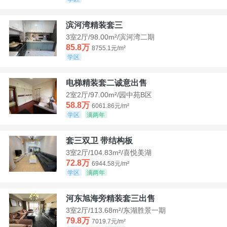
滨河湾精装套三
3室2厅/98.00m²/滨河湾二期
85.8万
8755.1元/m²
学区
电梯精装套二诚意出售
2室2厅/97.00m²/园中苑B区
58.8万
6061.86元/m²
学区
满两年
套三双卫 带结构板
3室2厅/104.83m²/喜悦美湖
72.8万
6944.58元/m²
学区
满两年
河东旭海旁精装套三出售
3室2厅/113.68m²/东湖胜景一期
79.8万
7019.7元/m²