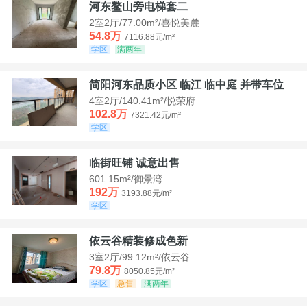
河东鳌山旁电梯套二
2室2厅/77.00m²/喜悦美麓
54.8万
7116.88元/m²
学区
满两年
简阳河东品质小区 临江 临中庭 并带车位
4室2厅/140.41m²/悦荣府
102.8万
7321.42元/m²
学区
临街旺铺 诚意出售
601.15m²/御景湾
192万
3193.88元/m²
学区
依云谷精装修成色新
3室2厅/99.12m²/依云谷
79.8万
8050.85元/m²
学区
急售
满两年