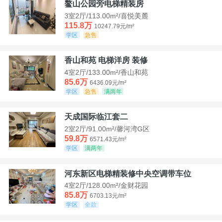
鳌山公园旁电梯精装房
3室2厅/113.00m²/喜悦美麓
115.8万
10247.79元/m²
学区
急售
香山和苑 电梯洋房 装修
4室2厅/133.00m²/香山和苑
85.6万
6436.09元/m²
学区
急售
满两年
天成国际临江套二
2室2厅/91.00m²/馨河湾G区
59.8万
6571.43元/m²
学区
满两年
河东新区电梯精装修中央空调带车位
4室2厅/128.00m²/金财花园
85.8万
6703.13元/m²
学区
全款