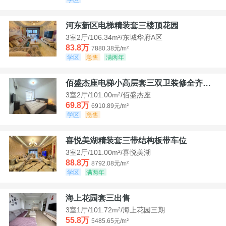
河东新区电梯精装套三楼顶花园
3室2厅/106.34m²/东城华府A区
83.8万
7880.38元/m²
学区
急售
满两年
佰盛杰座电梯小高层套三双卫装修全齐诚意出售
3室2厅/101.00m²/佰盛杰座
69.8万
6910.89元/m²
学区
急售
喜悦美湖精装套三带结构板带车位
3室2厅/101.00m²/喜悦美湖
88.8万
8792.08元/m²
学区
满两年
海上花园套三出售
3室1厅/101.72m²/海上花园三期
55.8万
5485.65元/m²