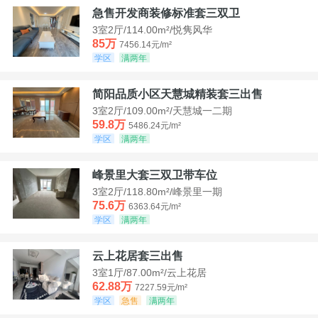
急售开发商装修标准套三双卫
3室2厅/114.00m²/悦隽风华
85万
7456.14元/m²
学区
满两年
简阳品质小区天慧城精装套三出售
3室2厅/109.00m²/天慧城一二期
59.8万
5486.24元/m²
学区
满两年
峰景里大套三双卫带车位
3室2厅/118.80m²/峰景里一期
75.6万
6363.64元/m²
学区
满两年
云上花居套三出售
3室1厅/87.00m²/云上花居
62.88万
7227.59元/m²
学区
急售
满两年