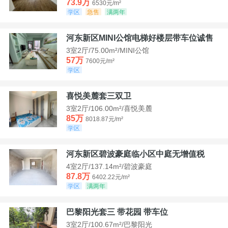
73.9万
6530元/m²
学区
急售
满两年
河东新区MINI公馆电梯好楼层带车位诚售
3室2厅/75.00m²/MINI公馆
57万
7600元/m²
学区
喜悦美麓套三双卫
3室2厅/106.00m²/喜悦美麓
85万
8018.87元/m²
学区
河东新区碧波豪庭临小区中庭无增值税
4室2厅/137.14m²/碧波豪庭
87.8万
6402.22元/m²
学区
满两年
巴黎阳光套三 带花园 带车位
3室2厅/100.67m²/巴黎阳光