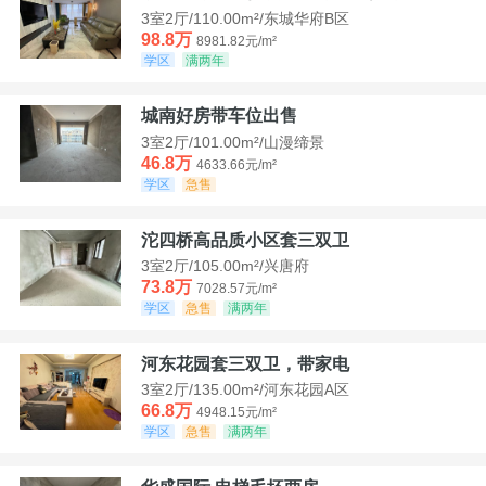
3室2厅/110.00m²/东城华府B区
98.8万
8981.82元/m²
学区
满两年
城南好房带车位出售
3室2厅/101.00m²/山漫缔景
46.8万
4633.66元/m²
学区
急售
沱四桥高品质小区套三双卫
3室2厅/105.00m²/兴唐府
73.8万
7028.57元/m²
学区
急售
满两年
河东花园套三双卫，带家电
3室2厅/135.00m²/河东花园A区
66.8万
4948.15元/m²
学区
急售
满两年