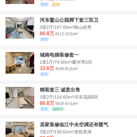
学区
急售
河东鳌山公园脚下套三双卫
3室2厅/107.00m²/映山岭秀
86.8万
8112.15元/m²
学区
城南电梯装修套一
1室1厅/74.50m²/馨河湾G区
33.8万
4536.91元/m²
学区
精装套三 诚意出售
3室2厅/114.60m²/河东花园B区
66.8万
5828.97元/m²
学区
满两年
居家装修临江中央空调还有暖气
3室2厅/130.62m²/喜悦美湖