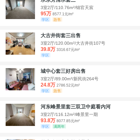
3室2厅/110.76m²/锦官天宸
95万
8577.1元/m²
学区
急售
大古井街套三出售
3室2厅/120.00m²/大古井街107号
39.8万
3316.67元/m²
学区
城中心套三好房出售
3室2厅/89.00m²/新民街264号
24.8万
2786.52元/m²
学区
急售
河东峰景里套三双卫中庭看内河
3室2厅/116.12m²/峰景里一期
93.8万
8077.85元/m²
学区
满两年