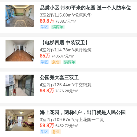
品质小区 带80平米的花园 送一个人防车位
3室2厅/115.00m²/悦隽风华
89.8万
7808.7元/m²
学区
满两年
【电梯四居 中装双卫】
4室2厅/114.78m²/枫丹雅筑
85万
7405.47元/m²
学区
急售
满两年
公园旁大套三双卫
4室2厅/125.44m²/中交锦观
98.8万
7876.28元/m²
海上花园，两梯4户，出门就是人民公园
3室2厅/109.67m²/海上花园一二期
59.8万
5452.72元/m²
学区
急售