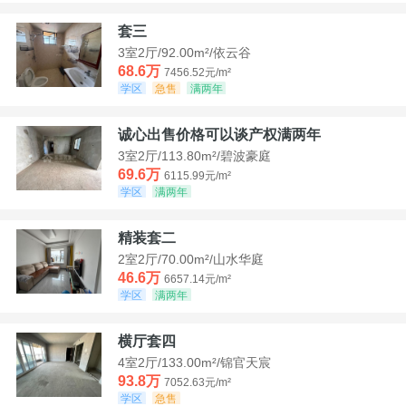
套三
3室2厅/92.00m²/依云谷
68.6万
7456.52元/m²
学区
急售
满两年
诚心出售价格可以谈产权满两年
3室2厅/113.80m²/碧波豪庭
69.6万
6115.99元/m²
学区
满两年
精装套二
2室2厅/70.00m²/山水华庭
46.6万
6657.14元/m²
学区
满两年
横厅套四
4室2厅/133.00m²/锦官天宸
93.8万
7052.63元/m²
学区
急售