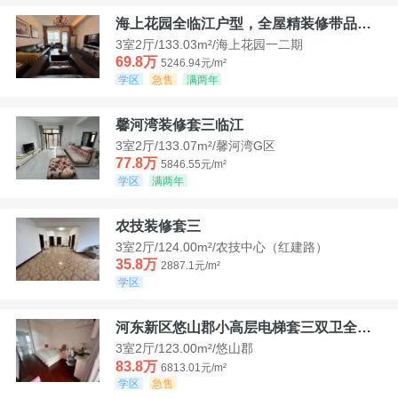
海上花园全临江户型，全屋精装修带品牌家具家电，诚意出售！
3室2厅/133.03m²/海上花园一二期
69.8万
5246.94元/m²
学区
急售
满两年
馨河湾装修套三临江
3室2厅/133.07m²/馨河湾G区
77.8万
5846.55元/m²
学区
满两年
农技装修套三
3室2厅/124.00m²/农技中心（红建路）
35.8万
2887.1元/m²
学区
河东新区悠山郡小高层电梯套三双卫全装带家具家电
3室2厅/123.00m²/悠山郡
83.8万
6813.01元/m²
学区
急售