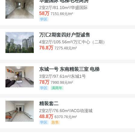
华盛国际 电梯毛坯两房
2室2厅/81.10m²/华盛国际
58万
7151.66元/m²
学区
万汇2期套四好户型诚售
4室2厅/105.56m²/万汇中心（二期）
76.8万
7275.48元/m²
东城一号 东南精装三室 电梯
3室2厅/97.61m²/东城1号
78万
7990.98元/m²
学区
满两年
精装套二
2室2厅/76.60m²/ACG动漫城
48.8万
6370.76元/m²
学区
急售