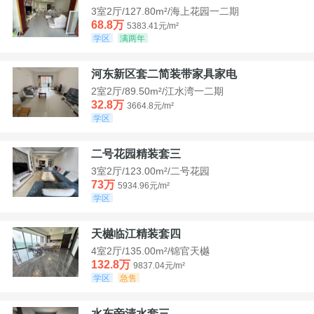
3室2厅/127.80m²/海上花园一二期
68.8万
5383.41元/m²
学区
满两年
河东新区套二简装带家具家电
2室2厅/89.50m²/江水湾一二期
32.8万
3664.8元/m²
学区
二号花园精装套三
3室2厅/123.00m²/二号花园
73万
5934.96元/m²
学区
天樾临江精装套四
4室2厅/135.00m²/锦官天樾
132.8万
9837.04元/m²
学区
急售
水东旁清水套三