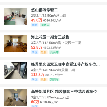
悠山郡装修套二
2室2厅/82.50m²/悠山郡
49.8万
6036.36元/m²
学区
满两年
海上花园一期套三诚售
3室2厅/112.50m²/海上花园一二期
52.8万
4693.33元/m²
学区
急售
满两年
峰景里套四双卫临中庭看江带产权车位诚售
4室2厅/140.96m²/峰景里二期
112.8万
8002.27元/m²
学区
急售
满两年
高铁新城片区 精装修套三带花园送车位
3室2厅/93.89m²/云上花居
60万
6390.46元/m²
学区