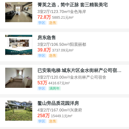
菁英之选，简中正脉 套三精装美宅
3室2厅/123.70m²/金色海岸
72.8万
5885.21元/m²
学区
急售
房东急售
3室2厅/106.50m²/阳晨丽都
39.8万
3737.09元/m²
学区
急售
已安装电梯 城东片区金水街林产公司宿舍套三可看江景
3室2厅/120.00m²/金水街林产公司宿舍
53万
4416.67元/m²
学区
满两年
鳌山旁品质花园洋房
4室2厅/167.00m²/兴唐府
258万
15449.1元/m²
学区
急售