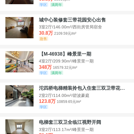
学区
满两年
城中心装修套三带花园安心出售
3室2厅/146.00m²/西街房管局宿舍
30.8万
2109.59元/m²
急售
【M-46938】峰景里一期
4室2厅/209.90m²/峰景里一期
348万
16579.32元/m²
学区
满两年
沱四桥电梯精装拎包入住套三双卫带花园40平米带车位
2室2厅/114.00m²/碧波豪庭
123.8万
10859.65元/m²
学区
电梯套三双卫全临江视野开阔
3室2厅/113.17m²/峰景里一期