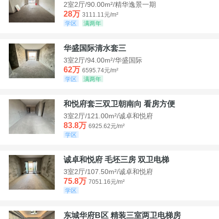
2室2厅/90.00m²/精华逸景一期
28万
3111.11元/m²
学区
满两年
华盛国际清水套三
3室2厅/94.00m²/华盛国际
62万
6595.74元/m²
学区
满两年
和悦府套三双卫朝南向 看房方便
3室2厅/121.00m²/诚卓和悦府
83.8万
6925.62元/m²
学区
诚卓和悦府 毛坯三房 双卫电梯
3室2厅/107.50m²/诚卓和悦府
75.8万
7051.16元/m²
学区
东城华府B区 精装三室两卫电梯房