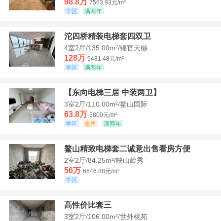
98.8万
7563.93元/m²
学区
满两年
沱四桥精装电梯套四双卫
4室2厅/135.00m²/锦官天樾
128万
9481.48元/m²
学区
满两年
【东向电梯三居 中装两卫】
3室2厅/110.00m²/鳌山国际
63.8万
5800元/m²
学区
急售
满两年
鳌山精致电梯套二诚意出售看房方便
2室2厅/84.25m²/映山岭秀
56万
6646.88元/m²
学区
高性价比套三
3室2厅/106.00m²/世外桃苑