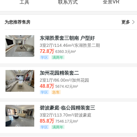
全景VR
工具
联系方式
为您推荐售房
更多
东湖胜景套三朝南 户型好
3室2厅/114.46m²/东湖胜景二期
72.8万
6360.3元/m²
学区
满两年
加州花园精装套二
2室1厅/86.00m²/加州花园
48.8万
5674.42元/m²
学区
急售
碧波豪庭·临公园精装套三
3室2厅/113.70m²/碧波豪庭
85.8万
7546.17元/m²
学区
满两年