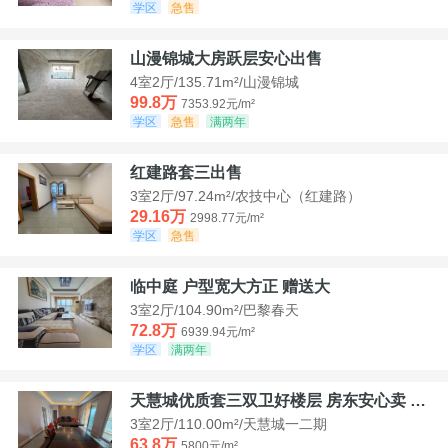
学区
急售
山漫锦城大房跃层安心出售
4室2厅/135.71m²/山漫锦城
99.8万
7353.92元/m²
学区
急售
满两年
红建路套三出售
3室2厅/97.24m²/农技中心（红建路）
29.16万
2998.77元/m²
学区
急售
临中庭 户型宽大方正 赠送大
3室2厅/104.90m²/巴黎春天
72.8万
6939.94元/m²
学区
满两年
天慧城优质套三双卫好楼层 房东安心卖 价格好谈
3室2厅/110.00m²/天慧城一二期
63.8万
5800元/m²