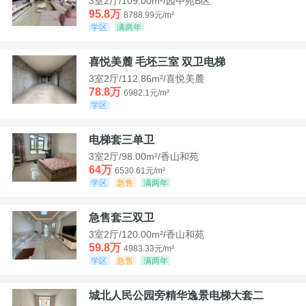
3室2厅/109.00m²/园中苑B区
95.8万
8788.99元/m²
学区
满两年
喜悦美麓 毛坯三室 双卫电梯
3室2厅/112.86m²/喜悦美麓
78.8万
6982.1元/m²
学区
电梯套三单卫
3室2厅/98.00m²/香山和苑
64万
6530.61元/m²
学区
急售
满两年
急售套三双卫
3室2厅/120.00m²/香山和苑
59.8万
4983.33元/m²
学区
急售
满两年
城北人民公园旁精华逸景电梯大套二