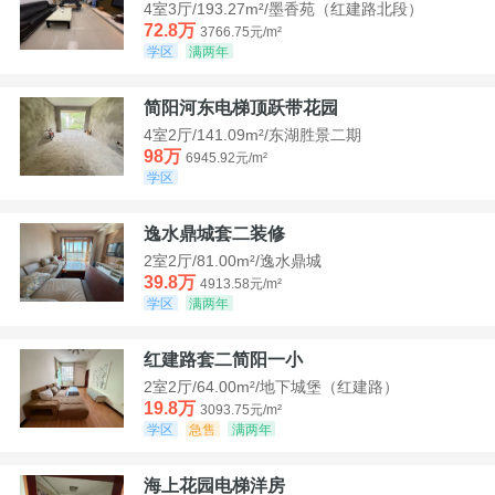
4室3厅/193.27m²/墨香苑（红建路北段）
72.8万
3766.75元/m²
学区
满两年
简阳河东电梯顶跃带花园
4室2厅/141.09m²/东湖胜景二期
98万
6945.92元/m²
学区
逸水鼎城套二装修
2室2厅/81.00m²/逸水鼎城
39.8万
4913.58元/m²
学区
满两年
红建路套二简阳一小
2室2厅/64.00m²/地下城堡（红建路）
19.8万
3093.75元/m²
学区
急售
满两年
海上花园电梯洋房