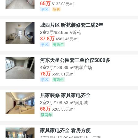
65万
6132.08元/m²
学区
急售
城西片区 昕苑装修套二满2年
2室2厅/82.85m²/昕苑
37.8万
4562.46元/m²
学区
满两年
河东天星公园套三单价仅5800多
4室2厅/139.39m²/凯颂广场
78万
5595.81元/m²
学区
满两年
居家装修 家具家电齐全
3室2厅/108.53m²/滨湖城
68万
6265.55元/m²
满两年
家具家电齐全 看房方便
3室2厅/110.00m²/天慧城一二期