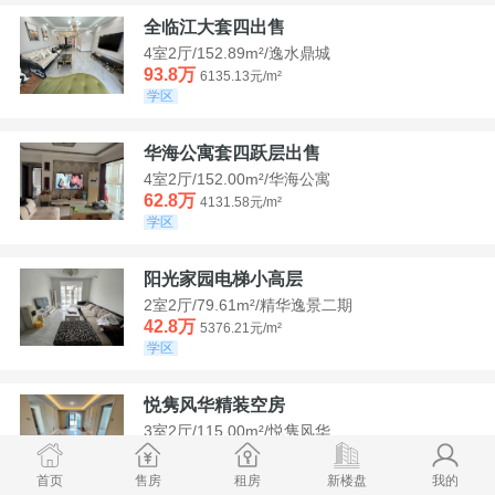
全临江大套四出售
4室2厅/152.89m²/逸水鼎城
93.8万
6135.13元/m²
学区
华海公寓套四跃层出售
4室2厅/152.00m²/华海公寓
62.8万
4131.58元/m²
学区
阳光家园电梯小高层
2室2厅/79.61m²/精华逸景二期
42.8万
5376.21元/m²
学区
悦隽风华精装空房
3室2厅/115.00m²/悦隽风华
95万
8260.87元/m²
学区
满两年
首页
售房
租房
新楼盘
我的