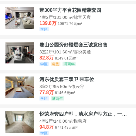
带300平方平台花园精装套四
4室2厅/131.00m²/锦官天宸
139.8万
10671.76元/m²
学区
鳌山公园旁好楼层套三诚意出售
3室2厅/101.60m²/喜悦美麓
82.8万
8149.61元/m²
学区
急售
满两年
河东优质套三双卫 带车位
3室2厅/95.50m²/依云谷
77.8万
8146.6元/m²
学区
满两年
悦荣府套四户型，清水房户型方正，一口价94，8
4室2厅/140.00m²/悦荣府
94.8万
6771.43元/m²
学区