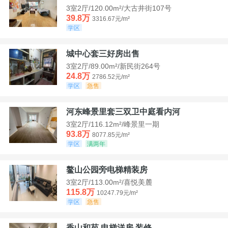
3室2厅/120.00m²/大古井街107号
39.8万
3316.67元/m²
学区
城中心套三好房出售
3室2厅/89.00m²/新民街264号
24.8万
2786.52元/m²
学区
急售
河东峰景里套三双卫中庭看内河
3室2厅/116.12m²/峰景里一期
93.8万
8077.85元/m²
学区
满两年
鳌山公园旁电梯精装房
3室2厅/113.00m²/喜悦美麓
115.8万
10247.79元/m²
学区
急售
香山和苑 电梯洋房 装修