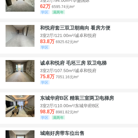
3室2厅/94.00m²/华盛国际
62万
6595.74元/m²
学区
满两年
和悦府套三双卫朝南向 看房方便
3室2厅/121.00m²/诚卓和悦府
83.8万
6925.62元/m²
学区
诚卓和悦府 毛坯三房 双卫电梯
3室2厅/107.50m²/诚卓和悦府
75.8万
7051.16元/m²
学区
东城华府B区 精装三室两卫电梯房
3室2厅/110.00m²/东城华府B区
98.8万
8981.82元/m²
学区
满两年
城南好房带车位出售