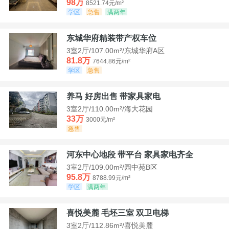
98万
8521.74元/m²
学区
急售
满两年
东城华府精装带产权车位
3室2厅/107.00m²/东城华府A区
81.8万
7644.86元/m²
学区
急售
养马 好房出售 带家具家电
3室2厅/110.00m²/海大花园
33万
3000元/m²
急售
河东中心地段 带平台 家具家电齐全
3室2厅/109.00m²/园中苑B区
95.8万
8788.99元/m²
学区
满两年
喜悦美麓 毛坯三室 双卫电梯
3室2厅/112.86m²/喜悦美麓