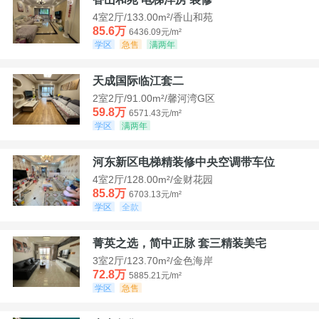
4室2厅/133.00m²/香山和苑
85.6万
6436.09元/m²
学区
急售
满两年
天成国际临江套二
2室2厅/91.00m²/馨河湾G区
59.8万
6571.43元/m²
学区
满两年
河东新区电梯精装修中央空调带车位
4室2厅/128.00m²/金财花园
85.8万
6703.13元/m²
学区
全款
菁英之选，简中正脉 套三精装美宅
3室2厅/123.70m²/金色海岸
72.8万
5885.21元/m²
学区
急售