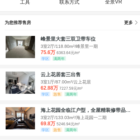
全景VR
工具
联系方式
为您推荐售房
更多
峰景里大套三双卫带车位
3室2厅/118.80m²/峰景里一期
75.6万
6363.64元/m²
学区
满两年
云上花居套三出售
3室1厅/87.00m²/云上花居
62.88万
7227.59元/m²
学区
急售
满两年
海上花园全临江户型，全屋精装修带品牌家具家电，诚意出售！
3室2厅/133.03m²/海上花园一二期
69.8万
5246.94元/m²
学区
急售
满两年