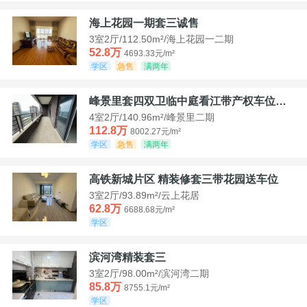
海上花园一期套三诚售
3室2厅/112.50m²/海上花园一二期
52.8万
4693.33元/m²
学区
急售
满两年
峰景里套四双卫临中庭看江带产权车位诚售
4室2厅/140.96m²/峰景里二期
112.8万
8002.27元/m²
学区
急售
满两年
高铁新城片区 精装修套三带花园送车位
3室2厅/93.89m²/云上花居
62.8万
6688.68元/m²
学区
滨河湾精装套三
3室2厅/98.00m²/滨河湾二期
85.8万
8755.1元/m²
学区