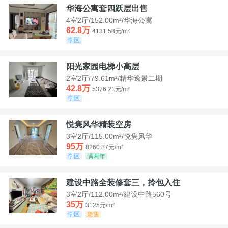
华海公寓套四跃层出售
4室2厅/152.00m²/华海公寓
62.8万
4131.58元/m²
学区
阳光家园电梯小高层
2室2厅/79.61m²/精华逸景二期
42.8万
5376.21元/m²
学区
悦隽风华精装空房
3室2厅/115.00m²/悦隽风华
95万
8260.87元/m²
学区
满两年
建设中路全装修套三，拎包入住
3室2厅/112.00m²/建设中路560号
35万
3125元/m²
学区
急售