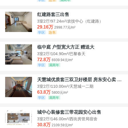
红建路套三出售
3室2厅/97.24m²/农技中心（红建路）
29.16万
2998.77元/m²
学区
急售
临中庭 户型宽大方正 赠送大
3室2厅/104.90m²/巴黎春天
72.8万
6939.94元/m²
学区
满两年
天慧城优质套三双卫好楼层 房东安心卖 价格好谈
3室2厅/110.00m²/天慧城一二期
63.8万
5800元/m²
学区
满两年
城中心装修套三带花园安心出售
3室2厅/146.00m²/西街房管局宿舍
30.8万
2109.59元/m²