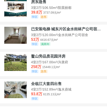
房东急售
3室2厅/106.50m²/阳晨丽都
39.8万
3737.09元/m²
学区
急售
已安装电梯 城东片区金水街林产公司宿舍套三可看江景
3室2厅/120.00m²/金水街林产公司宿舍
53万
4416.67元/m²
学区
满两年
鳌山旁品质花园洋房
4室2厅/167.00m²/兴唐府
258万
15449.1元/m²
学区
急售
全临江大套四出售
4室2厅/152.89m²/逸水鼎城
93.8万
6135.13元/m²
学区