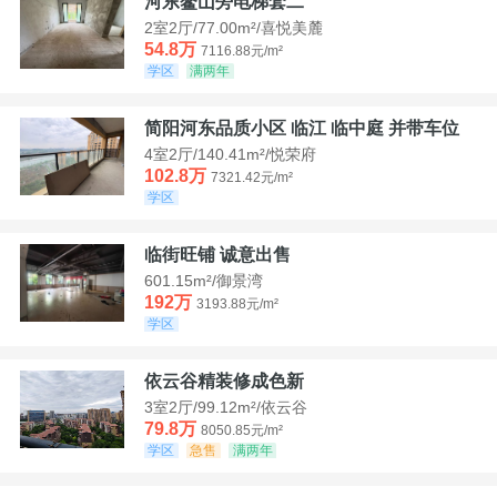
河东鳌山旁电梯套二
2室2厅/77.00m²/喜悦美麓
54.8万
7116.88元/m²
学区
满两年
简阳河东品质小区 临江 临中庭 并带车位
4室2厅/140.41m²/悦荣府
102.8万
7321.42元/m²
学区
临街旺铺 诚意出售
601.15m²/御景湾
192万
3193.88元/m²
学区
依云谷精装修成色新
3室2厅/99.12m²/依云谷
79.8万
8050.85元/m²
学区
急售
满两年