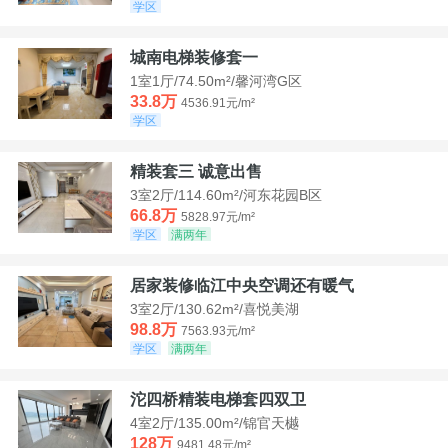
学区
城南电梯装修套一
1室1厅/74.50m²/馨河湾G区
33.8万
4536.91元/m²
学区
精装套三 诚意出售
3室2厅/114.60m²/河东花园B区
66.8万
5828.97元/m²
学区
满两年
居家装修临江中央空调还有暖气
3室2厅/130.62m²/喜悦美湖
98.8万
7563.93元/m²
学区
满两年
沱四桥精装电梯套四双卫
4室2厅/135.00m²/锦官天樾
128万
9481.48元/m²