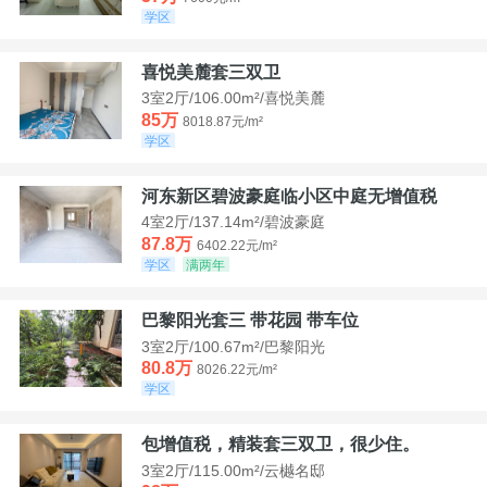
学区
喜悦美麓套三双卫
3室2厅/106.00m²/喜悦美麓
85万
8018.87元/m²
学区
河东新区碧波豪庭临小区中庭无增值税
4室2厅/137.14m²/碧波豪庭
87.8万
6402.22元/m²
学区
满两年
巴黎阳光套三 带花园 带车位
3室2厅/100.67m²/巴黎阳光
80.8万
8026.22元/m²
学区
包增值税，精装套三双卫，很少住。
3室2厅/115.00m²/云樾名邸