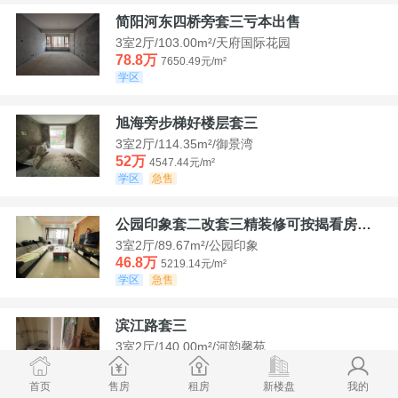
简阳河东四桥旁套三亏本出售
3室2厅/103.00m²/天府国际花园
78.8万
7650.49元/m²
学区
旭海旁步梯好楼层套三
3室2厅/114.35m²/御景湾
52万
4547.44元/m²
学区
急售
公园印象套二改套三精装修可按揭看房方便
3室2厅/89.67m²/公园印象
46.8万
5219.14元/m²
学区
急售
滨江路套三
3室2厅/140.00m²/河韵馨苑
42万
3000元/m²
学区
急售
首页
售房
租房
新楼盘
我的