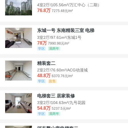
4室2厅/105.56m²/万汇中心（二期）
76.8万
7275.48元/m²
东城一号 东南精装三室 电梯
3室2厅/97.61m²/东城1号
78万
7990.98元/m²
学区
满两年
精装套二
2室2厅/76.60m²/ACG动漫城
48.8万
6370.76元/m²
学区
急售
电梯套三 居家装修
3室2厅/104.63m²/九号花园
54.8万
5237.5元/m²
学区
满两年