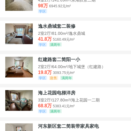
98万
6945.92元/m²
学区
逸水鼎城套二装修
2室2厅/81.00m²/逸水鼎城
41.8万
5160.49元/m²
学区
满两年
红建路套二简阳一小
2室2厅/64.00m²/地下城堡（红建路）
19.8万
3093.75元/m²
学区
急售
满两年
海上花园电梯洋房
3室2厅/127.80m²/海上花园一二期
68.8万
5383.41元/m²
学区
满两年
河东新区套二简装带家具家电