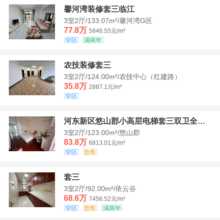
馨河湾装修套三临江
3室2厅/133.07m²/馨河湾G区
77.8万
5846.55元/m²
学区
满两年
农技装修套三
3室2厅/124.00m²/农技中心（红建路）
35.8万
2887.1元/m²
学区
河东新区悠山郡小高层电梯套三双卫全装带家具家电
3室2厅/123.00m²/悠山郡
83.8万
6813.01元/m²
学区
急售
套三
3室2厅/92.00m²/依云谷
68.6万
7456.52元/m²
学区
急售
满两年