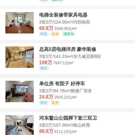
电梯全装修带家具电器
3室2厅/124.00m²/河韵南苑
68.8万
5548.39元/m²
学区
急售
满两年
总高5层电梯洋房 豪华装修
3室2厅/141.23m²/东方威尼斯B区
108万
7647.1元/m²
学区
单位房 有院子 好停车
3室2厅/84.78m²/粮修厂宿舍
24.8万
2925.22元/m²
学区
急售
河东鳌山公园脚下套三双卫
3室2厅/107.00m²/映山岭秀
86.8万
8112.15元/m²