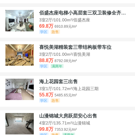
佰盛杰座电梯小高层套三双卫装修全齐诚意出售
3室2厅/101.00m²/佰盛杰座
69.8万
6910.89元/m²
学区
急售
喜悦美湖精装套三带结构板带车位
3室2厅/101.00m²/喜悦美湖
88.8万
8792.08元/m²
学区
满两年
海上花园套三出售
3室1厅/101.72m²/海上花园三期
55.8万
5485.65元/m²
学区
急售
山漫锦城大房跃层安心出售
4室2厅/135.71m²/山漫锦城
99.8万
7353.92元/m²
学区
急售
满两年