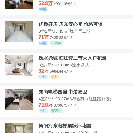
53.8万
4981.48元/m²
学区
优质好房 房东安心卖 价格可谈
3室2厅/95.49m²/峰景里二期
71万
7435.33元/m²
学区
满两年
逸水鼎城 临江套三带大入户花园
3室2厅/144.00m²/逸水鼎城
82万
5694.44元/m²
学区
急售
东向电梯四居 中装双卫
4室3厅/193.27m²/墨香苑（红建路北段）
72.8万
3766.75元/m²
学区
满两年
简阳河东电梯顶跃带花园
4室2厅/141.09m²/东湖胜景二期