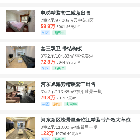
电梯精装套二诚意出售
2室2厅/97.00m²/园中苑B区
58.8万
6061.86元/m²
学区
满两年
套三双卫 带结构板
3室2厅/104.83m²/喜悦美湖
72.8万
6944.58元/m²
学区
满两年
河东旭海旁精装套三出售
3室2厅/113.68m²/东湖胜景一期
79.8万
7019.7元/m²
学区
急售
满两年
河东新区峰景里全临江精装带产权大车位
3室2厅/113.00m²/峰景里一期
122万
10796.46元/m²
学区
满两年