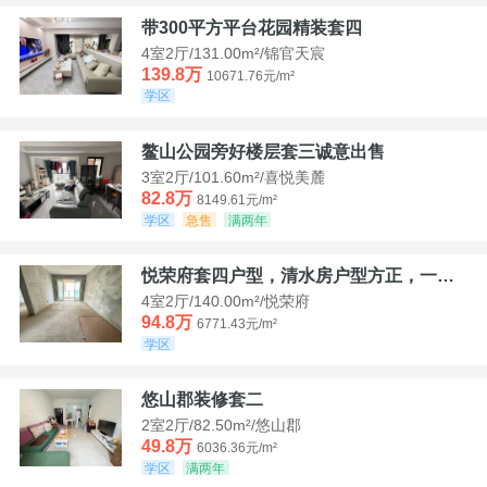
带300平方平台花园精装套四
4室2厅/131.00m²/锦官天宸
139.8万
10671.76元/m²
学区
鳌山公园旁好楼层套三诚意出售
3室2厅/101.60m²/喜悦美麓
82.8万
8149.61元/m²
学区
急售
满两年
悦荣府套四户型，清水房户型方正，一口价94，8
4室2厅/140.00m²/悦荣府
94.8万
6771.43元/m²
学区
悠山郡装修套二
2室2厅/82.50m²/悠山郡
49.8万
6036.36元/m²
学区
满两年