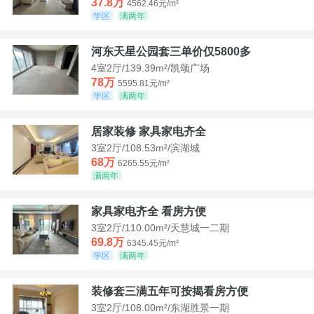
37.8万
4562.46元/m²
学区
满两年
河东天星公园套三单价仅5800多
4室2厅/139.39m²/凯颂广场
78万
5595.81元/m²
学区
满两年
居家装修 家具家电齐全
3室2厅/108.53m²/滨湖城
68万
6265.55元/m²
满两年
家具家电齐全 看房方便
3室2厅/110.00m²/天慧城一二期
69.8万
6345.45元/m²
学区
满两年
装修套三满五年可按揭看房方便
3室2厅/108.00m²/东湖胜景一期