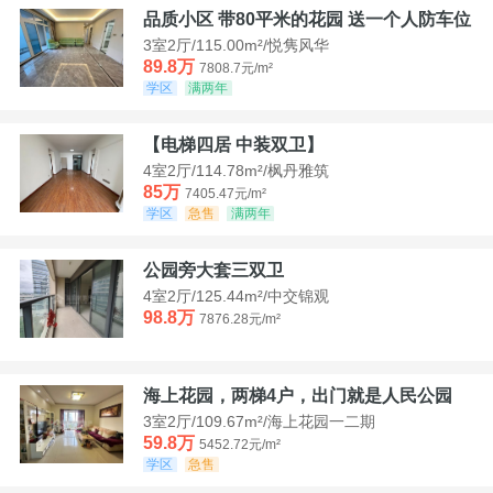
品质小区 带80平米的花园 送一个人防车位
3室2厅/115.00m²/悦隽风华
89.8万
7808.7元/m²
学区
满两年
【电梯四居 中装双卫】
4室2厅/114.78m²/枫丹雅筑
85万
7405.47元/m²
学区
急售
满两年
公园旁大套三双卫
4室2厅/125.44m²/中交锦观
98.8万
7876.28元/m²
海上花园，两梯4户，出门就是人民公园
3室2厅/109.67m²/海上花园一二期
59.8万
5452.72元/m²
学区
急售