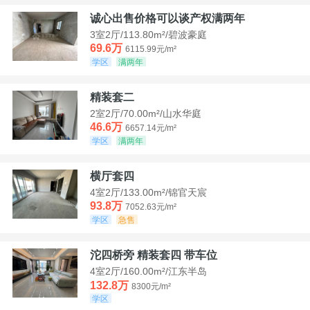
诚心出售价格可以谈产权满两年
3室2厅/113.80m²/碧波豪庭
69.6万
6115.99元/m²
学区
满两年
精装套二
2室2厅/70.00m²/山水华庭
46.6万
6657.14元/m²
学区
满两年
横厅套四
4室2厅/133.00m²/锦官天宸
93.8万
7052.63元/m²
学区
急售
沱四桥旁 精装套四 带车位
4室2厅/160.00m²/江东半岛
132.8万
8300元/m²
学区