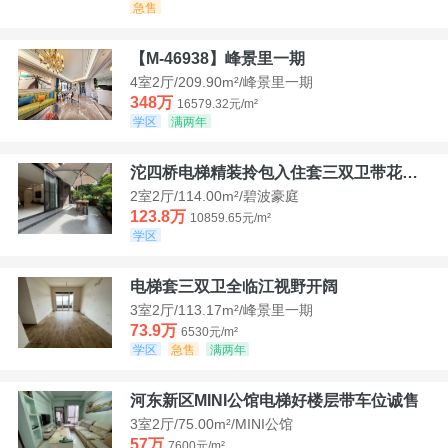
急售
【M-46938】峰景里一期
4室2厅/209.90m²/峰景里一期
348万
16579.32元/m²
学区
满两年
沱四桥电梯精装拎包入住套三双卫带花园40平米带车位
2室2厅/114.00m²/碧波豪庭
123.8万
10859.65元/m²
学区
电梯套三双卫全临江视野开阔
3室2厅/113.17m²/峰景里一期
73.9万
6530元/m²
学区
急售
满两年
河东新区MINI公馆电梯好楼层带车位诚售
3室2厅/75.00m²/MINI公馆
57万
7600元/m²