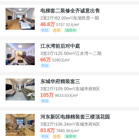
电梯套二装修全齐诚意出售
2室2厅/82.00m²/东湖胜景一期
46.8万
5707.32元/m²
学区
急售
满两年
江水湾前后对中庭
3室2厅/125.00m²/江水湾一二期
66万
5280元/m²
学区
东城华府精装套三
3室2厅/109.00m²/东城华府B区
105万
9633.03元/m²
学区
河东新区电梯精装套三楼顶花园
3室2厅/106.34m²/东城华府A区
83.8万
7880.38元/m²
学区
急售
满两年