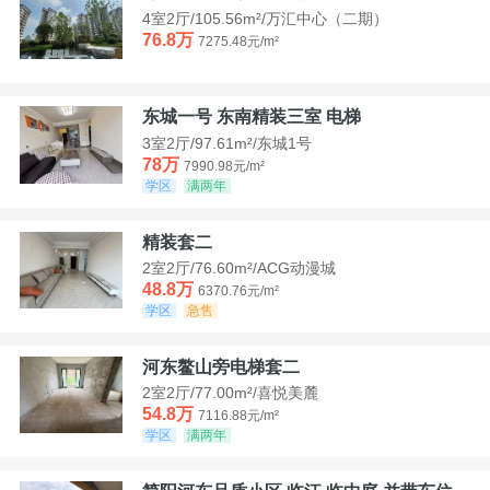
4室2厅/105.56m²/万汇中心（二期）
76.8万
7275.48元/m²
东城一号 东南精装三室 电梯
3室2厅/97.61m²/东城1号
78万
7990.98元/m²
学区
满两年
精装套二
2室2厅/76.60m²/ACG动漫城
48.8万
6370.76元/m²
学区
急售
河东鳌山旁电梯套二
2室2厅/77.00m²/喜悦美麓
54.8万
7116.88元/m²
学区
满两年