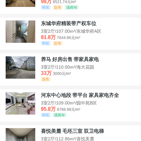
98万
8521.74元/m²
学区
急售
满两年
东城华府精装带产权车位
3室2厅/107.00m²/东城华府A区
81.8万
7644.86元/m²
学区
急售
养马 好房出售 带家具家电
3室2厅/110.00m²/海大花园
33万
3000元/m²
急售
河东中心地段 带平台 家具家电齐全
3室2厅/109.00m²/园中苑B区
95.8万
8788.99元/m²
学区
满两年
喜悦美麓 毛坯三室 双卫电梯
3室2厅/112.86m²/喜悦美麓