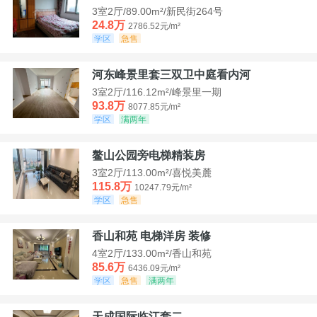
3室2厅/89.00m²/新民街264号
24.8万
2786.52元/m²
学区
急售
河东峰景里套三双卫中庭看内河
3室2厅/116.12m²/峰景里一期
93.8万
8077.85元/m²
学区
满两年
鳌山公园旁电梯精装房
3室2厅/113.00m²/喜悦美麓
115.8万
10247.79元/m²
学区
急售
香山和苑 电梯洋房 装修
4室2厅/133.00m²/香山和苑
85.6万
6436.09元/m²
学区
急售
满两年
天成国际临江套二