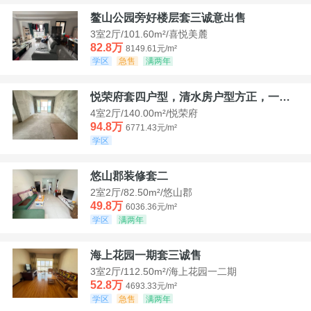
鳌山公园旁好楼层套三诚意出售
3室2厅/101.60m²/喜悦美麓
82.8万
8149.61元/m²
学区
急售
满两年
悦荣府套四户型，清水房户型方正，一口价94，8
4室2厅/140.00m²/悦荣府
94.8万
6771.43元/m²
学区
悠山郡装修套二
2室2厅/82.50m²/悠山郡
49.8万
6036.36元/m²
学区
满两年
海上花园一期套三诚售
3室2厅/112.50m²/海上花园一二期
52.8万
4693.33元/m²
学区
急售
满两年