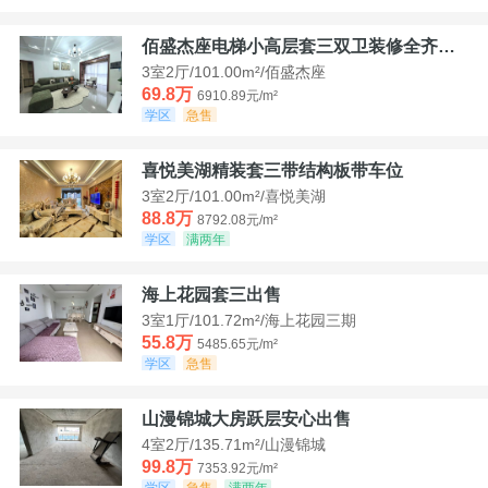
佰盛杰座电梯小高层套三双卫装修全齐诚意出售
3室2厅/101.00m²/佰盛杰座
69.8万
6910.89元/m²
学区
急售
喜悦美湖精装套三带结构板带车位
3室2厅/101.00m²/喜悦美湖
88.8万
8792.08元/m²
学区
满两年
海上花园套三出售
3室1厅/101.72m²/海上花园三期
55.8万
5485.65元/m²
学区
急售
山漫锦城大房跃层安心出售
4室2厅/135.71m²/山漫锦城
99.8万
7353.92元/m²
学区
急售
满两年