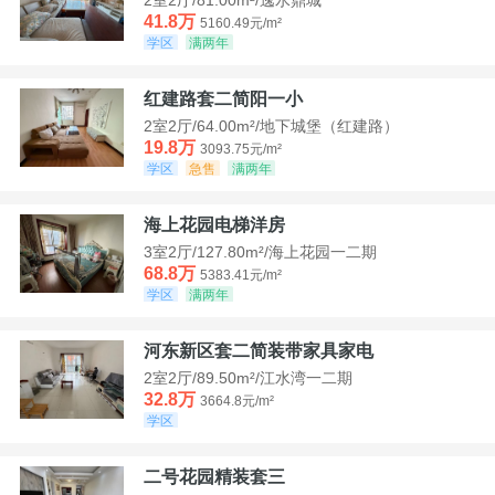
41.8万
5160.49元/m²
学区
满两年
红建路套二简阳一小
2室2厅/64.00m²/地下城堡（红建路）
19.8万
3093.75元/m²
学区
急售
满两年
海上花园电梯洋房
3室2厅/127.80m²/海上花园一二期
68.8万
5383.41元/m²
学区
满两年
河东新区套二简装带家具家电
2室2厅/89.50m²/江水湾一二期
32.8万
3664.8元/m²
学区
二号花园精装套三