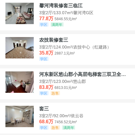
馨河湾装修套三临江
3室2厅/133.07m²/馨河湾G区
77.8万
5846.55元/m²
学区
满两年
农技装修套三
3室2厅/124.00m²/农技中心（红建路）
35.8万
2887.1元/m²
学区
河东新区悠山郡小高层电梯套三双卫全装带家具家电
3室2厅/123.00m²/悠山郡
83.8万
6813.01元/m²
学区
急售
套三
3室2厅/92.00m²/依云谷
68.6万
7456.52元/m²
学区
急售
满两年