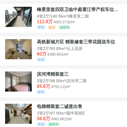
峰景里套四双卫临中庭看江带产权车位诚售
4室2厅/140.96m²/峰景里二期
112.8万
8002.27元/m²
学区
急售
满两年
高铁新城片区 精装修套三带花园送车位
3室2厅/93.89m²/云上花居
60万
6390.46元/m²
学区
滨河湾精装套三
3室2厅/98.00m²/滨河湾二期
85.8万
8755.1元/m²
学区
电梯精装套二诚意出售
2室2厅/97.00m²/园中苑B区
58.8万
6061.86元/m²
学区
满两年