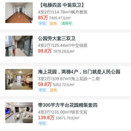
【电梯四居 中装双卫】
4室2厅/114.78m²/枫丹雅筑
85万
7405.47元/m²
学区
急售
满两年
公园旁大套三双卫
4室2厅/125.44m²/中交锦观
98.8万
7876.28元/m²
海上花园，两梯4户，出门就是人民公园
3室2厅/109.67m²/海上花园一二期
59.8万
5452.72元/m²
学区
急售
带300平方平台花园精装套四
4室2厅/131.00m²/锦官天宸
139.8万
10671.76元/m²
学区