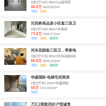
3室2厅/101.00m²/山漫缔景
46.8万
4633.66元/m²
学区
急售
沱四桥高品质小区套三双卫
3室2厅/105.00m²/兴唐府
73.8万
7028.57元/m²
学区
急售
满两年
河东花园套三双卫，带家电
3室2厅/135.00m²/河东花园A区
66.8万
4948.15元/m²
学区
急售
满两年
华盛国际 电梯毛坯两房
2室2厅/81.10m²/华盛国际
58万
7151.66元/m²
学区
万汇2期套四好户型诚售