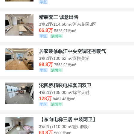
学区
精装套三 诚意出售
3室2厅/114.60m²/河东花园B区
66.8万
5828.97元/m²
学区
满两年
居家装修临江中央空调还有暖气
3室2厅/130.62m²/喜悦美湖
98.8万
7563.93元/m²
学区
满两年
沱四桥精装电梯套四双卫
4室2厅/135.00m²/锦官天樾
128万
9481.48元/m²
学区
满两年
【东向电梯三居 中装两卫】
3室2厅/110.00m²/鳌山国际
63.8万
5800元/m²