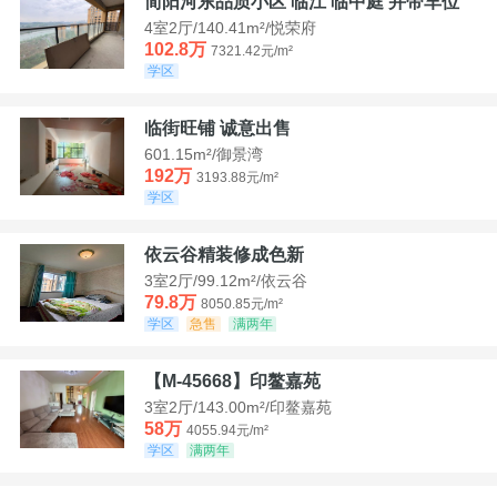
简阳河东品质小区 临江 临中庭 并带车位
4室2厅/140.41m²/悦荣府
102.8万
7321.42元/m²
学区
临街旺铺 诚意出售
601.15m²/御景湾
192万
3193.88元/m²
学区
依云谷精装修成色新
3室2厅/99.12m²/依云谷
79.8万
8050.85元/m²
学区
急售
满两年
【M-45668】印鳌嘉苑
3室2厅/143.00m²/印鳌嘉苑
58万
4055.94元/m²
学区
满两年