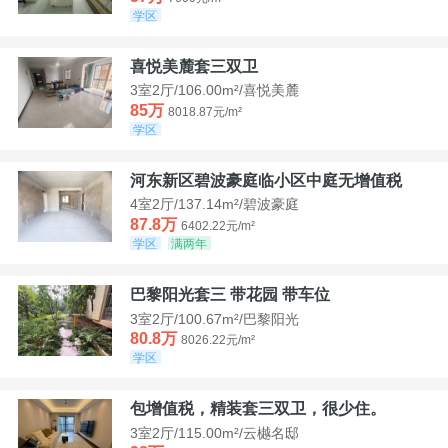
学区
喜悦美麓套三双卫
3室2厅/106.00m²/喜悦美麓
85万
8018.87元/m²
学区
河东新区碧波豪庭临小区中庭无增值税
4室2厅/137.14m²/碧波豪庭
87.8万
6402.22元/m²
学区
满两年
巴黎阳光套三 带花园 带车位
3室2厅/100.67m²/巴黎阳光
80.8万
8026.22元/m²
学区
包增值税，精装套三双卫，很少住。
3室2厅/115.00m²/云樾名邸