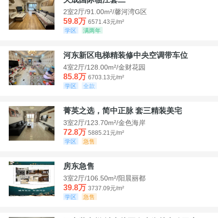
2室2厅/91.00m²/馨河湾G区
59.8万
6571.43元/m²
学区
满两年
河东新区电梯精装修中央空调带车位
4室2厅/128.00m²/金财花园
85.8万
6703.13元/m²
学区
全款
菁英之选，简中正脉 套三精装美宅
3室2厅/123.70m²/金色海岸
72.8万
5885.21元/m²
学区
急售
房东急售
3室2厅/106.50m²/阳晨丽都
39.8万
3737.09元/m²
学区
急售