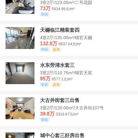
3室2厅/123.00m²/二号花园
73万
5934.96元/m²
学区
天樾临江精装套四
4室2厅/135.00m²/锦官天樾
132.8万
9837.04元/m²
学区
急售
水东旁清水套三
3室2厅/110.76m²/锦官天宸
95万
8577.1元/m²
学区
急售
大古井街套三出售
3室2厅/120.00m²/大古井街107号
39.8万
3316.67元/m²
学区
城中心套三好房出售