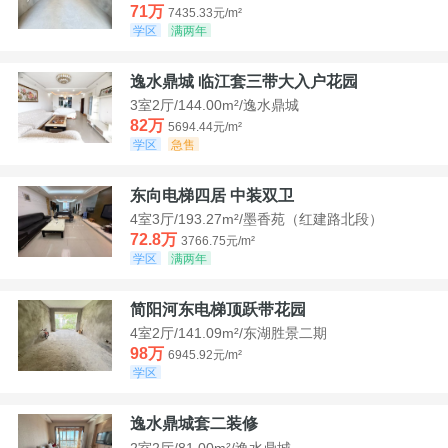
71万
7435.33元/m²
学区
满两年
逸水鼎城 临江套三带大入户花园
3室2厅/144.00m²/逸水鼎城
82万
5694.44元/m²
学区
急售
东向电梯四居 中装双卫
4室3厅/193.27m²/墨香苑（红建路北段）
72.8万
3766.75元/m²
学区
满两年
简阳河东电梯顶跃带花园
4室2厅/141.09m²/东湖胜景二期
98万
6945.92元/m²
学区
逸水鼎城套二装修
2室2厅/81.00m²/逸水鼎城