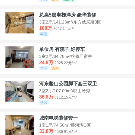
总高5层电梯洋房 豪华装修
3室2厅/141.23m²/东方威尼斯B区
108万
7647.1元/m²
学区
单位房 有院子 好停车
3室2厅/84.78m²/粮修厂宿舍
24.8万
2925.22元/m²
学区
急售
河东鳌山公园脚下套三双卫
3室2厅/107.00m²/映山岭秀
86.8万
8112.15元/m²
学区
城南电梯装修套一
1室1厅/74.50m²/馨河湾G区
33.8万
4536.91元/m²