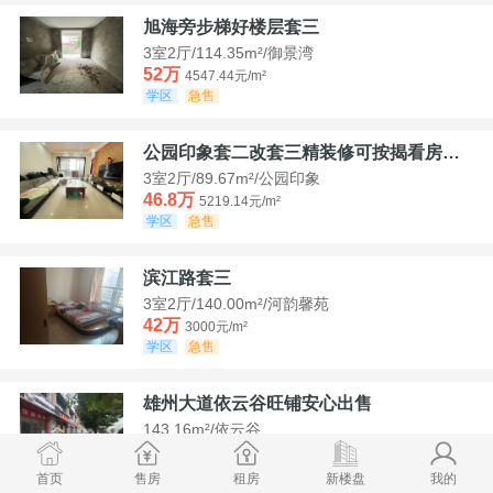
旭海旁步梯好楼层套三
3室2厅/114.35m²/御景湾
52万
4547.44元/m²
学区
急售
公园印象套二改套三精装修可按揭看房方便
3室2厅/89.67m²/公园印象
46.8万
5219.14元/m²
学区
急售
滨江路套三
3室2厅/140.00m²/河韵馨苑
42万
3000元/m²
学区
急售
雄州大道依云谷旺铺安心出售
143.16m²/依云谷
178.8万
12489.52元/m²
学区
满两年
首页
售房
租房
新楼盘
我的