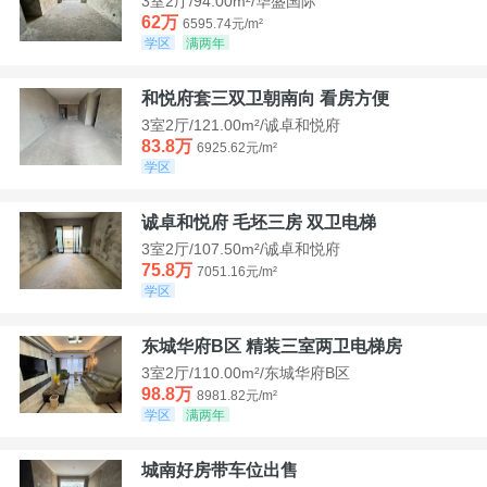
3室2厅/94.00m²/华盛国际
62万
6595.74元/m²
学区
满两年
和悦府套三双卫朝南向 看房方便
3室2厅/121.00m²/诚卓和悦府
83.8万
6925.62元/m²
学区
诚卓和悦府 毛坯三房 双卫电梯
3室2厅/107.50m²/诚卓和悦府
75.8万
7051.16元/m²
学区
东城华府B区 精装三室两卫电梯房
3室2厅/110.00m²/东城华府B区
98.8万
8981.82元/m²
学区
满两年
城南好房带车位出售