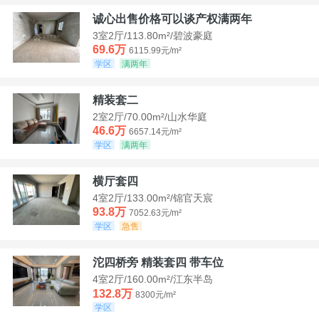
诚心出售价格可以谈产权满两年
3室2厅/113.80m²/碧波豪庭
69.6万
6115.99元/m²
学区
满两年
精装套二
2室2厅/70.00m²/山水华庭
46.6万
6657.14元/m²
学区
满两年
横厅套四
4室2厅/133.00m²/锦官天宸
93.8万
7052.63元/m²
学区
急售
沱四桥旁 精装套四 带车位
4室2厅/160.00m²/江东半岛
132.8万
8300元/m²
学区