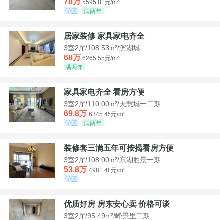
78万
5595.81元/m²
学区
满两年
居家装修 家具家电齐全
3室2厅/108.53m²/滨湖城
68万
6265.55元/m²
满两年
家具家电齐全 看房方便
3室2厅/110.00m²/天慧城一二期
69.8万
6345.45元/m²
学区
满两年
装修套三满五年可按揭看房方便
3室2厅/108.00m²/东湖胜景一期
53.8万
4981.48元/m²
学区
优质好房 房东安心卖 价格可谈
3室2厅/95.49m²/峰景里二期