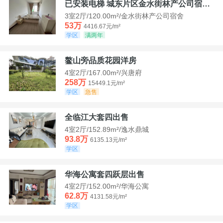
已安装电梯 城东片区金水街林产公司宿舍套三可看江景
3室2厅/120.00m²/金水街林产公司宿舍
53万
4416.67元/m²
学区
满两年
鳌山旁品质花园洋房
4室2厅/167.00m²/兴唐府
258万
15449.1元/m²
学区
急售
全临江大套四出售
4室2厅/152.89m²/逸水鼎城
93.8万
6135.13元/m²
学区
华海公寓套四跃层出售
4室2厅/152.00m²/华海公寓
62.8万
4131.58元/m²
学区