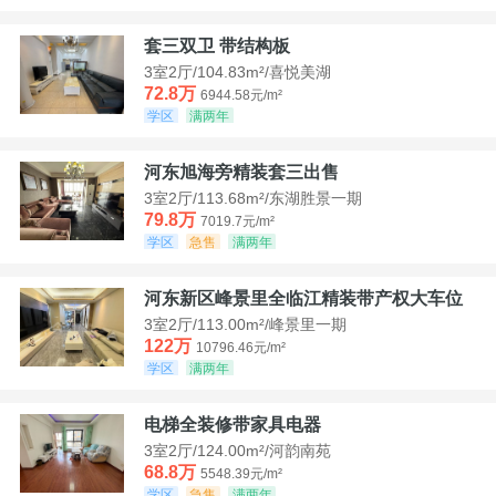
套三双卫 带结构板
3室2厅/104.83m²/喜悦美湖
72.8万
6944.58元/m²
学区
满两年
河东旭海旁精装套三出售
3室2厅/113.68m²/东湖胜景一期
79.8万
7019.7元/m²
学区
急售
满两年
河东新区峰景里全临江精装带产权大车位
3室2厅/113.00m²/峰景里一期
122万
10796.46元/m²
学区
满两年
电梯全装修带家具电器
3室2厅/124.00m²/河韵南苑
68.8万
5548.39元/m²
学区
急售
满两年