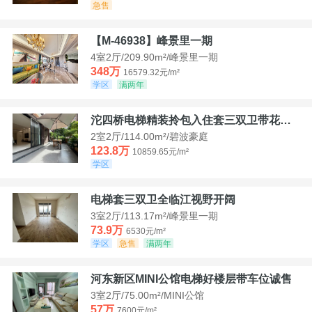
急售
【M-46938】峰景里一期
4室2厅/209.90m²/峰景里一期
348万
16579.32元/m²
学区
满两年
沱四桥电梯精装拎包入住套三双卫带花园40平米带车位
2室2厅/114.00m²/碧波豪庭
123.8万
10859.65元/m²
学区
电梯套三双卫全临江视野开阔
3室2厅/113.17m²/峰景里一期
73.9万
6530元/m²
学区
急售
满两年
河东新区MINI公馆电梯好楼层带车位诚售
3室2厅/75.00m²/MINI公馆
57万
7600元/m²