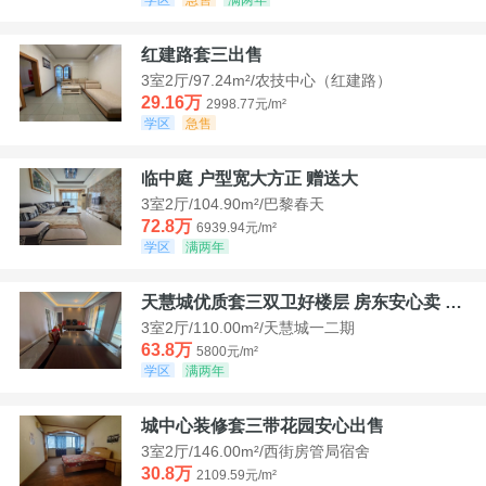
红建路套三出售
3室2厅/97.24m²/农技中心（红建路）
29.16万
2998.77元/m²
学区
急售
临中庭 户型宽大方正 赠送大
3室2厅/104.90m²/巴黎春天
72.8万
6939.94元/m²
学区
满两年
天慧城优质套三双卫好楼层 房东安心卖 价格好谈
3室2厅/110.00m²/天慧城一二期
63.8万
5800元/m²
学区
满两年
城中心装修套三带花园安心出售
3室2厅/146.00m²/西街房管局宿舍
30.8万
2109.59元/m²