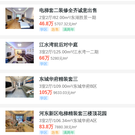
电梯套二装修全齐诚意出售
2室2厅/82.00m²/东湖胜景一期
46.8万
5707.32元/m²
学区
急售
满两年
江水湾前后对中庭
3室2厅/125.00m²/江水湾一二期
66万
5280元/m²
学区
东城华府精装套三
3室2厅/109.00m²/东城华府B区
105万
9633.03元/m²
学区
河东新区电梯精装套三楼顶花园
3室2厅/106.34m²/东城华府A区
83.8万
7880.38元/m²
学区
急售
满两年