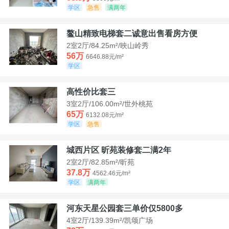
学区
急售
满两年
鳌山精致电梯套二诚意出售看房方便
2室2厅/84.25m²/映山岭秀
56万
6646.88元/m²
学区
高性价比套三
3室2厅/106.00m²/世外桃苑
65万
6132.08元/m²
学区
急售
城西片区 昕苑装修套二满2年
2室2厅/82.85m²/昕苑
37.8万
4562.46元/m²
学区
满两年
河东天星公园套三单价仅5800多
4室2厅/139.39m²/凯颂广场