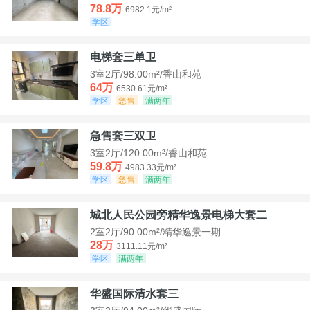
78.8万
6982.1元/m²
学区
电梯套三单卫
3室2厅/98.00m²/香山和苑
64万
6530.61元/m²
学区
急售
满两年
急售套三双卫
3室2厅/120.00m²/香山和苑
59.8万
4983.33元/m²
学区
急售
满两年
城北人民公园旁精华逸景电梯大套二
2室2厅/90.00m²/精华逸景一期
28万
3111.11元/m²
学区
满两年
华盛国际清水套三