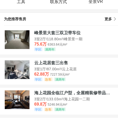
全景VR
工具
联系方式
为您推荐售房
更多
峰景里大套三双卫带车位
3室2厅/118.80m²/峰景里一期
75.6万
6363.64元/m²
学区
满两年
云上花居套三出售
3室1厅/87.00m²/云上花居
62.88万
7227.59元/m²
学区
急售
满两年
海上花园全临江户型，全屋精装修带品牌家具家电，诚意出售！
3室2厅/133.03m²/海上花园一二期
69.8万
5246.94元/m²
学区
急售
满两年