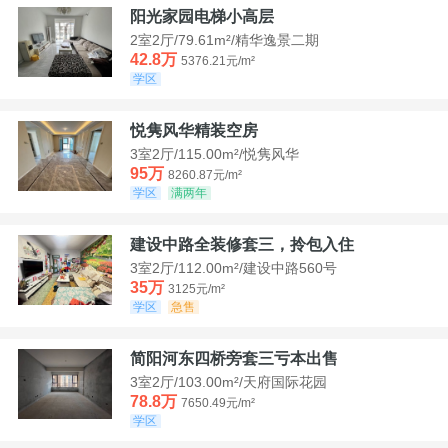
阳光家园电梯小高层
2室2厅/79.61m²/精华逸景二期
42.8万
5376.21元/m²
学区
悦隽风华精装空房
3室2厅/115.00m²/悦隽风华
95万
8260.87元/m²
学区
满两年
建设中路全装修套三，拎包入住
3室2厅/112.00m²/建设中路560号
35万
3125元/m²
学区
急售
简阳河东四桥旁套三亏本出售
3室2厅/103.00m²/天府国际花园
78.8万
7650.49元/m²
学区