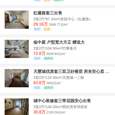
红建路套三出售
3室2厅/97.24m²/农技中心（红建路）
29.16万
2998.77元/m²
学区
急售
临中庭 户型宽大方正 赠送大
3室2厅/104.90m²/巴黎春天
72.8万
6939.94元/m²
学区
满两年
天慧城优质套三双卫好楼层 房东安心卖 价格好谈
3室2厅/110.00m²/天慧城一二期
63.8万
5800元/m²
学区
满两年
城中心装修套三带花园安心出售
3室2厅/146.00m²/西街房管局宿舍
30.8万
2109.59元/m²