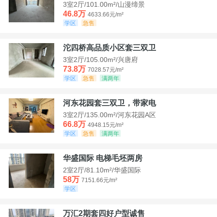
3室2厅/101.00m²/山漫缔景
46.8万
4633.66元/m²
学区
急售
沱四桥高品质小区套三双卫
3室2厅/105.00m²/兴唐府
73.8万
7028.57元/m²
学区
急售
满两年
河东花园套三双卫，带家电
3室2厅/135.00m²/河东花园A区
66.8万
4948.15元/m²
学区
急售
满两年
华盛国际 电梯毛坯两房
2室2厅/81.10m²/华盛国际
58万
7151.66元/m²
学区
万汇2期套四好户型诚售