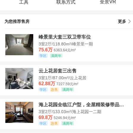
全景VR
工具
联系方式
为您推荐售房
更多
峰景里大套三双卫带车位
3室2厅/118.80m²/峰景里一期
75.6万
6363.64元/m²
学区
满两年
云上花居套三出售
3室1厅/87.00m²/云上花居
62.88万
7227.59元/m²
学区
急售
满两年
海上花园全临江户型，全屋精装修带品牌家具家电，诚意出售！
3室2厅/133.03m²/海上花园一二期
69.8万
5246.94元/m²
学区
急售
满两年