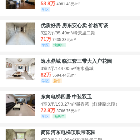
53.8万
4981.48元/m²
学区
优质好房 房东安心卖 价格可谈
3室2厅/95.49m²/峰景里二期
71万
7435.33元/m²
学区
满两年
逸水鼎城 临江套三带大入户花园
3室2厅/144.00m²/逸水鼎城
82万
5694.44元/m²
学区
急售
东向电梯四居 中装双卫
4室3厅/193.27m²/墨香苑（红建路北段）
72.8万
3766.75元/m²
学区
满两年
简阳河东电梯顶跃带花园
4室2厅/141.09m²/东湖胜景二期