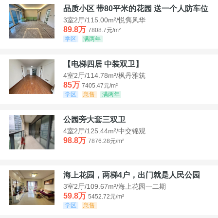
品质小区 带80平米的花园 送一个人防车位
3室2厅/115.00m²/悦隽风华
89.8万
7808.7元/m²
学区
满两年
【电梯四居 中装双卫】
4室2厅/114.78m²/枫丹雅筑
85万
7405.47元/m²
学区
急售
满两年
公园旁大套三双卫
4室2厅/125.44m²/中交锦观
98.8万
7876.28元/m²
海上花园，两梯4户，出门就是人民公园
3室2厅/109.67m²/海上花园一二期
59.8万
5452.72元/m²
学区
急售