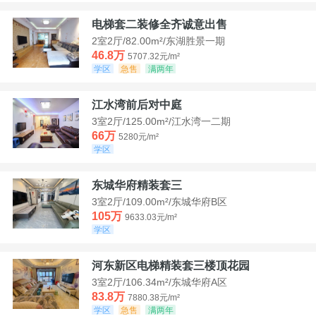
电梯套二装修全齐诚意出售
2室2厅/82.00m²/东湖胜景一期
46.8万
5707.32元/m²
学区
急售
满两年
江水湾前后对中庭
3室2厅/125.00m²/江水湾一二期
66万
5280元/m²
学区
东城华府精装套三
3室2厅/109.00m²/东城华府B区
105万
9633.03元/m²
学区
河东新区电梯精装套三楼顶花园
3室2厅/106.34m²/东城华府A区
83.8万
7880.38元/m²
学区
急售
满两年