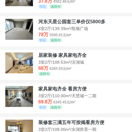
37.8万
4562.46元/m²
学区
满两年
河东天星公园套三单价仅5800多
4室2厅/139.39m²/凯颂广场
78万
5595.81元/m²
学区
满两年
居家装修 家具家电齐全
3室2厅/108.53m²/滨湖城
68万
6265.55元/m²
满两年
家具家电齐全 看房方便
3室2厅/110.00m²/天慧城一二期
69.8万
6345.45元/m²
学区
满两年
装修套三满五年可按揭看房方便
3室2厅/108.00m²/东湖胜景一期