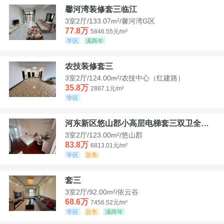
馨河湾装修套三临江
3室2厅/133.07m²/馨河湾G区
77.8万
5846.55元/m²
学区
满两年
农技装修套三
3室2厅/124.00m²/农技中心（红建路）
35.8万
2887.1元/m²
学区
河东新区悠山郡小高层电梯套三双卫全装带家具家电
3室2厅/123.00m²/悠山郡
83.8万
6813.01元/m²
学区
急售
套三
3室2厅/92.00m²/依云谷
68.6万
7456.52元/m²
学区
急售
满两年