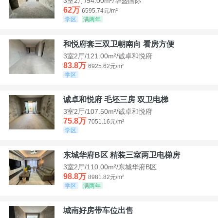
3室2厅/94.00m²/华盛国际
62万
6595.74元/m²
学区
满两年
和悦府套三双卫朝南向 看房方便
3室2厅/121.00m²/诚卓和悦府
83.8万
6925.62元/m²
学区
诚卓和悦府 毛坯三房 双卫电梯
3室2厅/107.50m²/诚卓和悦府
75.8万
7051.16元/m²
学区
东城华府B区 精装三室两卫电梯房
3室2厅/110.00m²/东城华府B区
98.8万
8981.82元/m²
学区
满两年
城南好房带车位出售