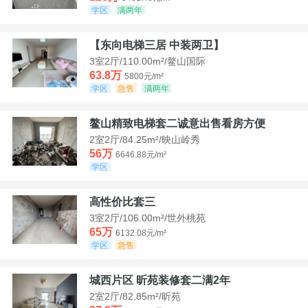
学区
满两年
【东向电梯三居 中装两卫】
3室2厅/110.00m²/鳌山国际
63.8万
5800元/m²
学区
急售
满两年
鳌山精致电梯套二诚意出售看房方便
2室2厅/84.25m²/映山岭秀
56万
6646.88元/m²
学区
高性价比套三
3室2厅/106.00m²/世外桃苑
65万
6132.08元/m²
学区
急售
城西片区 昕苑装修套二满2年
2室2厅/82.85m²/昕苑