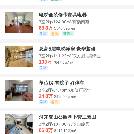
电梯全装修带家具电器
3室2厅/124.00m²/河韵南苑
68.8万
5548.39元/m²
学区
急售
满两年
总高5层电梯洋房 豪华装修
3室2厅/141.23m²/东方威尼斯B区
108万
7647.1元/m²
学区
单位房 有院子 好停车
3室2厅/84.78m²/粮修厂宿舍
24.8万
2925.22元/m²
学区
急售
河东鳌山公园脚下套三双卫
3室2厅/107.00m²/映山岭秀
86.8万
8112.15元/m²