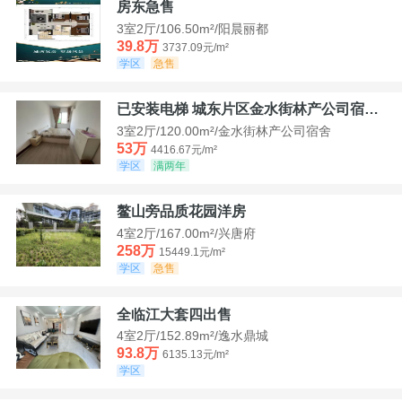
房东急售
3室2厅/106.50m²/阳晨丽都
39.8万
3737.09元/m²
学区
急售
已安装电梯 城东片区金水街林产公司宿舍套三可看江景
3室2厅/120.00m²/金水街林产公司宿舍
53万
4416.67元/m²
学区
满两年
鳌山旁品质花园洋房
4室2厅/167.00m²/兴唐府
258万
15449.1元/m²
学区
急售
全临江大套四出售
4室2厅/152.89m²/逸水鼎城
93.8万
6135.13元/m²
学区