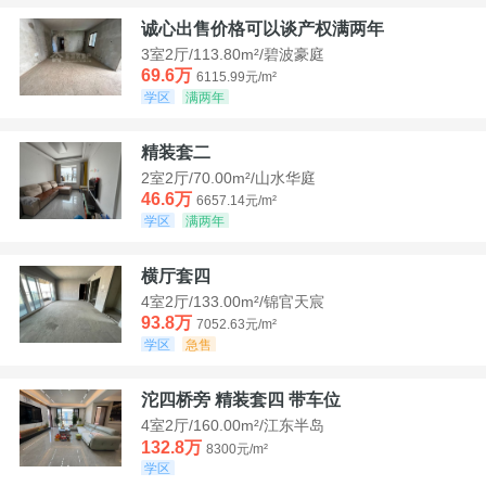
诚心出售价格可以谈产权满两年
3室2厅/113.80m²/碧波豪庭
69.6万
6115.99元/m²
学区
满两年
精装套二
2室2厅/70.00m²/山水华庭
46.6万
6657.14元/m²
学区
满两年
横厅套四
4室2厅/133.00m²/锦官天宸
93.8万
7052.63元/m²
学区
急售
沱四桥旁 精装套四 带车位
4室2厅/160.00m²/江东半岛
132.8万
8300元/m²
学区