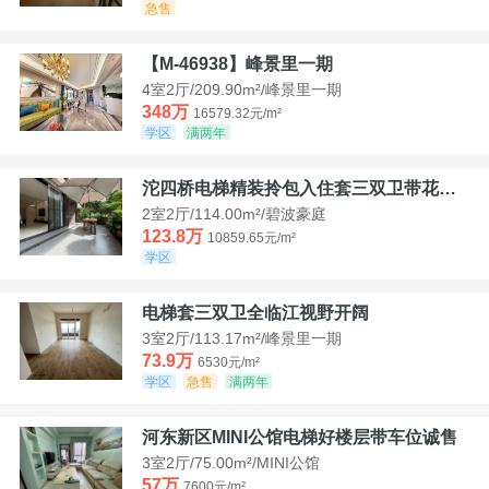
急售
【M-46938】峰景里一期
4室2厅/209.90m²/峰景里一期
348万
16579.32元/m²
学区
满两年
沱四桥电梯精装拎包入住套三双卫带花园40平米带车位
2室2厅/114.00m²/碧波豪庭
123.8万
10859.65元/m²
学区
电梯套三双卫全临江视野开阔
3室2厅/113.17m²/峰景里一期
73.9万
6530元/m²
学区
急售
满两年
河东新区MINI公馆电梯好楼层带车位诚售
3室2厅/75.00m²/MINI公馆
57万
7600元/m²