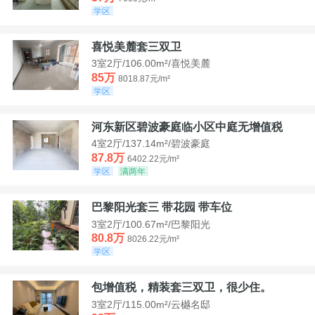
学区
喜悦美麓套三双卫
3室2厅/106.00m²/喜悦美麓
85万
8018.87元/m²
学区
河东新区碧波豪庭临小区中庭无增值税
4室2厅/137.14m²/碧波豪庭
87.8万
6402.22元/m²
学区
满两年
巴黎阳光套三 带花园 带车位
3室2厅/100.67m²/巴黎阳光
80.8万
8026.22元/m²
学区
包增值税，精装套三双卫，很少住。
3室2厅/115.00m²/云樾名邸