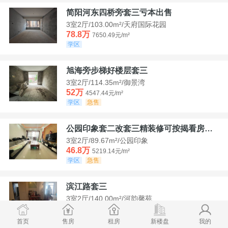
简阳河东四桥旁套三亏本出售
3室2厅/103.00m²/天府国际花园
78.8万
7650.49元/m²
学区
旭海旁步梯好楼层套三
3室2厅/114.35m²/御景湾
52万
4547.44元/m²
学区
急售
公园印象套二改套三精装修可按揭看房方便
3室2厅/89.67m²/公园印象
46.8万
5219.14元/m²
学区
急售
滨江路套三
3室2厅/140.00m²/河韵馨苑
42万
3000元/m²
学区
急售
首页
售房
租房
新楼盘
我的