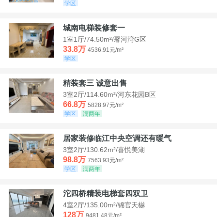
学区
城南电梯装修套一
1室1厅/74.50m²/馨河湾G区
33.8万
4536.91元/m²
学区
精装套三 诚意出售
3室2厅/114.60m²/河东花园B区
66.8万
5828.97元/m²
学区
满两年
居家装修临江中央空调还有暖气
3室2厅/130.62m²/喜悦美湖
98.8万
7563.93元/m²
学区
满两年
沱四桥精装电梯套四双卫
4室2厅/135.00m²/锦官天樾
128万
9481.48元/m²