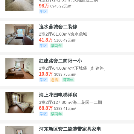
98万
6945.92元/m²
学区
逸水鼎城套二装修
2室2厅/81.00m²/逸水鼎城
41.8万
5160.49元/m²
学区
满两年
红建路套二简阳一小
2室2厅/64.00m²/地下城堡（红建路）
19.8万
3093.75元/m²
学区
急售
满两年
海上花园电梯洋房
3室2厅/127.80m²/海上花园一二期
68.8万
5383.41元/m²
学区
满两年
河东新区套二简装带家具家电