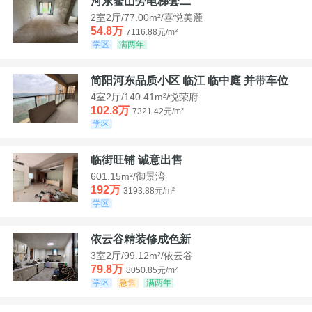
河东鳌山旁电梯套二
2室2厅/77.00m²/喜悦美麓
54.8万
7116.88元/m²
学区
满两年
简阳河东品质小区 临江 临中庭 并带车位
4室2厅/140.41m²/悦荣府
102.8万
7321.42元/m²
学区
临街旺铺 诚意出售
601.15m²/御景湾
192万
3193.88元/m²
学区
依云谷精装修成色新
3室2厅/99.12m²/依云谷
79.8万
8050.85元/m²
学区
急售
满两年