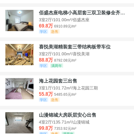
佰盛杰座电梯小高层套三双卫装修全齐诚意出售
3室2厅/101.00m²/佰盛杰座
69.8万
6910.89元/m²
学区
急售
喜悦美湖精装套三带结构板带车位
3室2厅/101.00m²/喜悦美湖
88.8万
8792.08元/m²
学区
满两年
海上花园套三出售
3室1厅/101.72m²/海上花园三期
55.8万
5485.65元/m²
学区
急售
山漫锦城大房跃层安心出售
4室2厅/135.71m²/山漫锦城
99.8万
7353.92元/m²
学区
急售
满两年