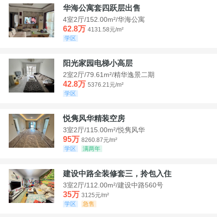
华海公寓套四跃层出售
4室2厅/152.00m²/华海公寓
62.8万
4131.58元/m²
学区
阳光家园电梯小高层
2室2厅/79.61m²/精华逸景二期
42.8万
5376.21元/m²
学区
悦隽风华精装空房
3室2厅/115.00m²/悦隽风华
95万
8260.87元/m²
学区
满两年
建设中路全装修套三，拎包入住
3室2厅/112.00m²/建设中路560号
35万
3125元/m²
学区
急售