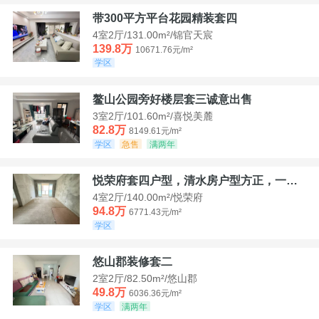
带300平方平台花园精装套四
4室2厅/131.00m²/锦官天宸
139.8万
10671.76元/m²
学区
鳌山公园旁好楼层套三诚意出售
3室2厅/101.60m²/喜悦美麓
82.8万
8149.61元/m²
学区
急售
满两年
悦荣府套四户型，清水房户型方正，一口价94，8
4室2厅/140.00m²/悦荣府
94.8万
6771.43元/m²
学区
悠山郡装修套二
2室2厅/82.50m²/悠山郡
49.8万
6036.36元/m²
学区
满两年