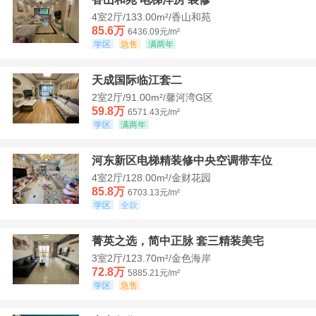
4室2厅/133.00m²/香山和苑
85.6万
6436.09元/m²
学区
急售
满两年
天成国际临江套二
2室2厅/91.00m²/馨河湾G区
59.8万
6571.43元/m²
学区
满两年
河东新区电梯精装修中央空调带车位
4室2厅/128.00m²/金财花园
85.8万
6703.13元/m²
学区
全款
菁英之选，简中正脉 套三精装美宅
3室2厅/123.70m²/金色海岸
72.8万
5885.21元/m²
学区
急售