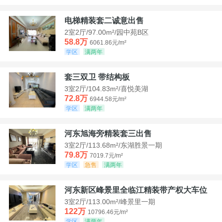
电梯精装套二诚意出售
2室2厅/97.00m²/园中苑B区
58.8万
6061.86元/m²
学区
满两年
套三双卫 带结构板
3室2厅/104.83m²/喜悦美湖
72.8万
6944.58元/m²
学区
满两年
河东旭海旁精装套三出售
3室2厅/113.68m²/东湖胜景一期
79.8万
7019.7元/m²
学区
急售
满两年
河东新区峰景里全临江精装带产权大车位
3室2厅/113.00m²/峰景里一期
122万
10796.46元/m²
学区
满两年