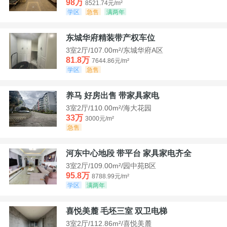
98万
8521.74元/m²
学区
急售
满两年
东城华府精装带产权车位
3室2厅/107.00m²/东城华府A区
81.8万
7644.86元/m²
学区
急售
养马 好房出售 带家具家电
3室2厅/110.00m²/海大花园
33万
3000元/m²
急售
河东中心地段 带平台 家具家电齐全
3室2厅/109.00m²/园中苑B区
95.8万
8788.99元/m²
学区
满两年
喜悦美麓 毛坯三室 双卫电梯
3室2厅/112.86m²/喜悦美麓