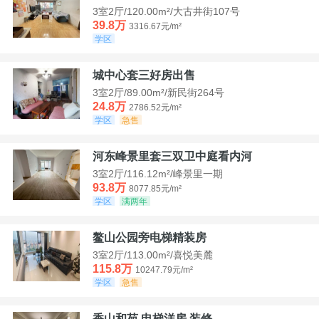
3室2厅/120.00m²/大古井街107号
39.8万
3316.67元/m²
学区
城中心套三好房出售
3室2厅/89.00m²/新民街264号
24.8万
2786.52元/m²
学区
急售
河东峰景里套三双卫中庭看内河
3室2厅/116.12m²/峰景里一期
93.8万
8077.85元/m²
学区
满两年
鳌山公园旁电梯精装房
3室2厅/113.00m²/喜悦美麓
115.8万
10247.79元/m²
学区
急售
香山和苑 电梯洋房 装修