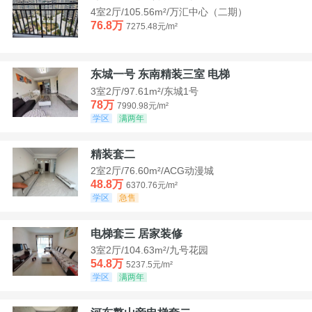
4室2厅/105.56m²/万汇中心（二期）
76.8万
7275.48元/m²
东城一号 东南精装三室 电梯
3室2厅/97.61m²/东城1号
78万
7990.98元/m²
学区
满两年
精装套二
2室2厅/76.60m²/ACG动漫城
48.8万
6370.76元/m²
学区
急售
电梯套三 居家装修
3室2厅/104.63m²/九号花园
54.8万
5237.5元/m²
学区
满两年