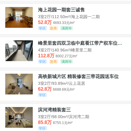
海上花园一期套三诚售
3室2厅/112.50m²/海上花园一二期
52.8万
4693.33元/m²
学区
急售
满两年
峰景里套四双卫临中庭看江带产权车位诚售
4室2厅/140.96m²/峰景里二期
112.8万
8002.27元/m²
学区
急售
满两年
高铁新城片区 精装修套三带花园送车位
3室2厅/93.89m²/云上花居
62.8万
6688.68元/m²
学区
滨河湾精装套三
3室2厅/98.00m²/滨河湾二期
85.8万
8755.1元/m²
学区