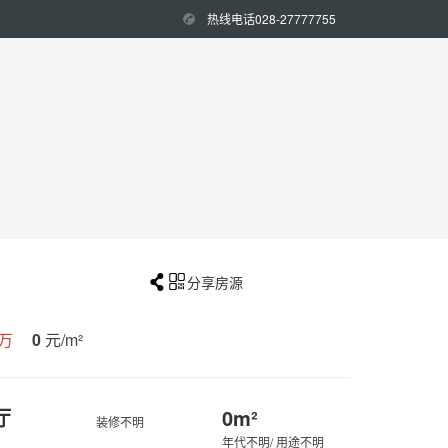
热线电话028-27777755


分享房源
万
0
元/m²
厅
0m²
装修不明
年代不明/ 用途不明