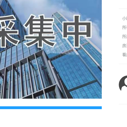
小
所
所
房
看