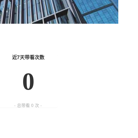
近7天带看次数
0
- 总带看
0
次 -