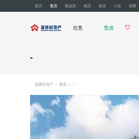
首页
售房
精品房
租房
新房
小区
招聘
在售
售房

-
温馨房地产
售房
>
>
>