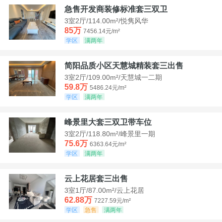
急售开发商装修标准套三双卫
3室2厅/114.00m²/悦隽风华
85万
7456.14元/m²
学区
满两年
简阳品质小区天慧城精装套三出售
3室2厅/109.00m²/天慧城一二期
59.8万
5486.24元/m²
学区
满两年
峰景里大套三双卫带车位
3室2厅/118.80m²/峰景里一期
75.6万
6363.64元/m²
学区
满两年
云上花居套三出售
3室1厅/87.00m²/云上花居
62.88万
7227.59元/m²
学区
急售
满两年