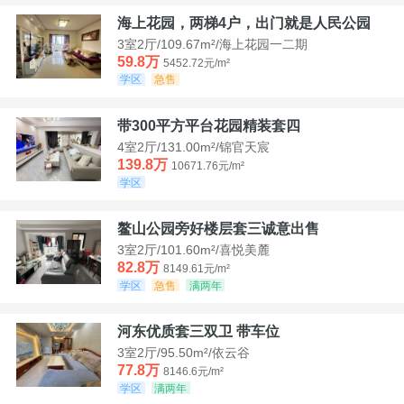
海上花园，两梯4户，出门就是人民公园
3室2厅/109.67m²/海上花园一二期
59.8万
5452.72元/m²
学区
急售
带300平方平台花园精装套四
4室2厅/131.00m²/锦官天宸
139.8万
10671.76元/m²
学区
鳌山公园旁好楼层套三诚意出售
3室2厅/101.60m²/喜悦美麓
82.8万
8149.61元/m²
学区
急售
满两年
河东优质套三双卫 带车位
3室2厅/95.50m²/依云谷
77.8万
8146.6元/m²
学区
满两年