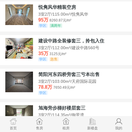
悦隽风华精装空房
3室2厅/115.00m²/悦隽风华
95万
8260.87元/m²
学区
满两年
建设中路全装修套三，拎包入住
3室2厅/112.00m²/建设中路560号
35万
3125元/m²
学区
急售
简阳河东四桥旁套三亏本出售
3室2厅/103.00m²/天府国际花园
78.8万
7650.49元/m²
学区
旭海旁步梯好楼层套三
3室2厅/114.35m²/御景湾
52万
4547.44元/m²
学区
急售
首页
售房
租房
新楼盘
我的