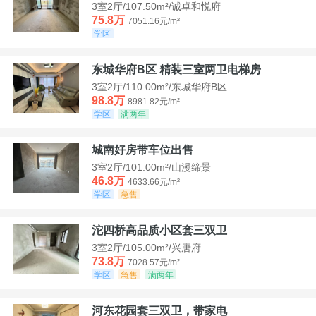
3室2厅/107.50m²/诚卓和悦府
75.8万
7051.16元/m²
学区
东城华府B区 精装三室两卫电梯房
3室2厅/110.00m²/东城华府B区
98.8万
8981.82元/m²
学区
满两年
城南好房带车位出售
3室2厅/101.00m²/山漫缔景
46.8万
4633.66元/m²
学区
急售
沱四桥高品质小区套三双卫
3室2厅/105.00m²/兴唐府
73.8万
7028.57元/m²
学区
急售
满两年
河东花园套三双卫，带家电