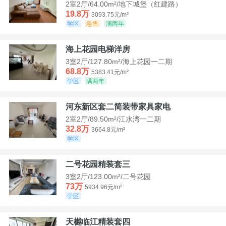
2室2厅/64.00m²/地下城堡（红建路）
19.8万
3093.75元/m²
学区
急售
满两年
海上花园电梯洋房
3室2厅/127.80m²/海上花园一二期
68.8万
5383.41元/m²
学区
满两年
河东新区套二简装带家具家电
2室2厅/89.50m²/江水湾一二期
32.8万
3664.8元/m²
学区
二号花园精装套三
3室2厅/123.00m²/二号花园
73万
5934.96元/m²
学区
天樾临江精装套四