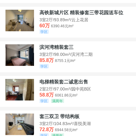
高铁新城片区 精装修套三带花园送车位
3室2厅/93.89m²/云上花居
60万
6390.46元/m²
学区
滨河湾精装套三
3室2厅/98.00m²/滨河湾二期
85.8万
8755.1元/m²
学区
电梯精装套二诚意出售
2室2厅/97.00m²/园中苑B区
58.8万
6061.86元/m²
学区
满两年
套三双卫 带结构板
3室2厅/104.83m²/喜悦美湖
72.8万
6944.58元/m²
学区
满两年