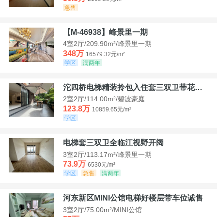
急售
【M-46938】峰景里一期
4室2厅/209.90m²/峰景里一期
348万
16579.32元/m²
学区
满两年
沱四桥电梯精装拎包入住套三双卫带花园40平米带车位
2室2厅/114.00m²/碧波豪庭
123.8万
10859.65元/m²
学区
电梯套三双卫全临江视野开阔
3室2厅/113.17m²/峰景里一期
73.9万
6530元/m²
学区
急售
满两年
河东新区MINI公馆电梯好楼层带车位诚售
3室2厅/75.00m²/MINI公馆