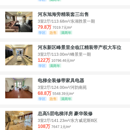
河东旭海旁精装套三出售
3室2厅/113.68m²/东湖胜景一期
79.8万
7019.7元/m²
学区
急售
满两年
河东新区峰景里全临江精装带产权大车位
3室2厅/113.00m²/峰景里一期
122万
10796.46元/m²
学区
满两年
电梯全装修带家具电器
3室2厅/124.00m²/河韵南苑
68.8万
5548.39元/m²
学区
急售
满两年
总高5层电梯洋房 豪华装修
3室2厅/141.23m²/东方威尼斯B区
108万
7647.1元/m²