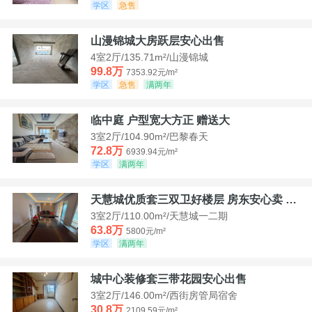
学区
急售
山漫锦城大房跃层安心出售
4室2厅/135.71m²/山漫锦城
99.8万
7353.92元/m²
学区
急售
满两年
临中庭 户型宽大方正 赠送大
3室2厅/104.90m²/巴黎春天
72.8万
6939.94元/m²
学区
满两年
天慧城优质套三双卫好楼层 房东安心卖 价格好谈
3室2厅/110.00m²/天慧城一二期
63.8万
5800元/m²
学区
满两年
城中心装修套三带花园安心出售
3室2厅/146.00m²/西街房管局宿舍
30.8万
2109.59元/m²