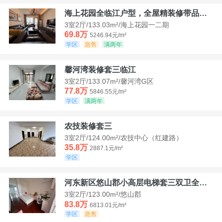
海上花园全临江户型，全屋精装修带品牌家具家电，诚意出售！
3室2厅/133.03m²/海上花园一二期
69.8万
5246.94元/m²
学区
急售
满两年
馨河湾装修套三临江
3室2厅/133.07m²/馨河湾G区
77.8万
5846.55元/m²
学区
满两年
农技装修套三
3室2厅/124.00m²/农技中心（红建路）
35.8万
2887.1元/m²
学区
河东新区悠山郡小高层电梯套三双卫全装带家具家电
3室2厅/123.00m²/悠山郡
83.8万
6813.01元/m²
学区
急售