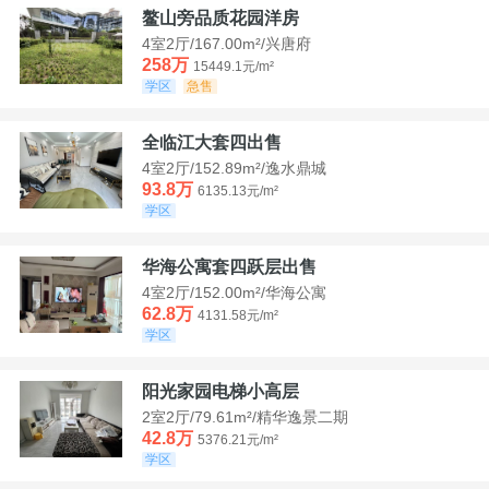
鳌山旁品质花园洋房
4室2厅/167.00m²/兴唐府
258万
15449.1元/m²
学区
急售
全临江大套四出售
4室2厅/152.89m²/逸水鼎城
93.8万
6135.13元/m²
学区
华海公寓套四跃层出售
4室2厅/152.00m²/华海公寓
62.8万
4131.58元/m²
学区
阳光家园电梯小高层
2室2厅/79.61m²/精华逸景二期
42.8万
5376.21元/m²
学区