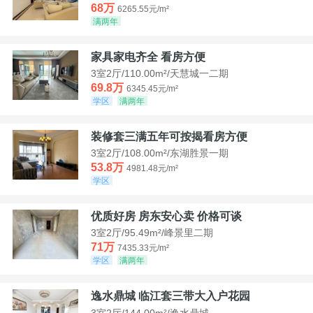
68万
6265.55元/m²
满两年
家具家电齐全 看房方便
3室2厅/110.00m²/天慧城一二期
69.8万
6345.45元/m²
学区
满两年
装修套三满五年可按揭看房方便
3室2厅/108.00m²/东湖胜景一期
53.8万
4981.48元/m²
学区
优质好房 房东安心卖 价格可谈
3室2厅/95.49m²/峰景里二期
71万
7435.33元/m²
学区
满两年
逸水鼎城 临江套三带大入户花园
3室2厅/144.00m²/逸水鼎城