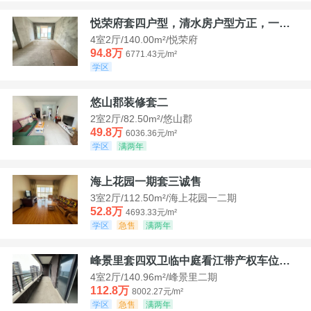
悦荣府套四户型，清水房户型方正，一口价94，8
4室2厅/140.00m²/悦荣府
94.8万
6771.43元/m²
学区
悠山郡装修套二
2室2厅/82.50m²/悠山郡
49.8万
6036.36元/m²
学区
满两年
海上花园一期套三诚售
3室2厅/112.50m²/海上花园一二期
52.8万
4693.33元/m²
学区
急售
满两年
峰景里套四双卫临中庭看江带产权车位诚售
4室2厅/140.96m²/峰景里二期
112.8万
8002.27元/m²
学区
急售
满两年