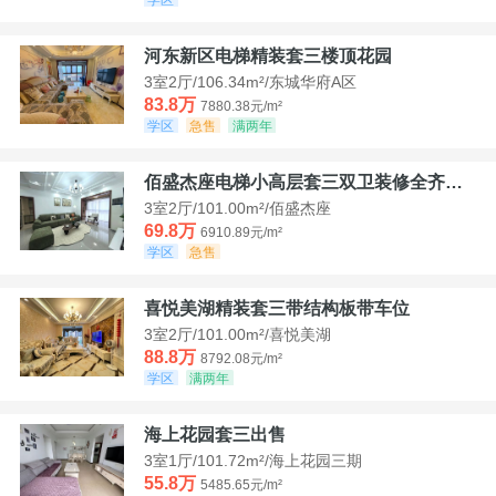
河东新区电梯精装套三楼顶花园
3室2厅/106.34m²/东城华府A区
83.8万
7880.38元/m²
学区
急售
满两年
佰盛杰座电梯小高层套三双卫装修全齐诚意出售
3室2厅/101.00m²/佰盛杰座
69.8万
6910.89元/m²
学区
急售
喜悦美湖精装套三带结构板带车位
3室2厅/101.00m²/喜悦美湖
88.8万
8792.08元/m²
学区
满两年
海上花园套三出售
3室1厅/101.72m²/海上花园三期
55.8万
5485.65元/m²