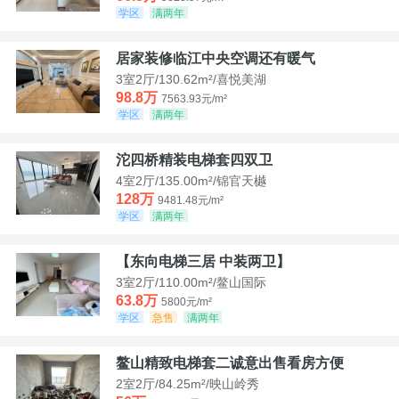
学区
满两年
居家装修临江中央空调还有暖气
3室2厅/130.62m²/喜悦美湖
98.8万
7563.93元/m²
学区
满两年
沱四桥精装电梯套四双卫
4室2厅/135.00m²/锦官天樾
128万
9481.48元/m²
学区
满两年
【东向电梯三居 中装两卫】
3室2厅/110.00m²/鳌山国际
63.8万
5800元/m²
学区
急售
满两年
鳌山精致电梯套二诚意出售看房方便
2室2厅/84.25m²/映山岭秀