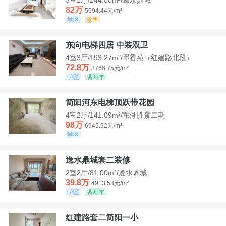
82万
5694.44元/m²
学区
急售
东向电梯四居 中装双卫
4室3厅/193.27m²/墨香苑（红建路北段）
72.8万
3766.75元/m²
学区
满两年
简阳河东电梯顶跃带花园
4室2厅/141.09m²/东湖胜景二期
98万
6945.92元/m²
学区
逸水鼎城套二装修
2室2厅/81.00m²/逸水鼎城
39.8万
4913.58元/m²
学区
满两年
红建路套二简阳一小