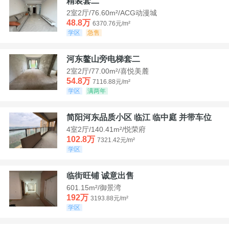
精装套二
2室2厅/76.60m²/ACG动漫城
48.8万
6370.76元/m²
学区
急售
河东鳌山旁电梯套二
2室2厅/77.00m²/喜悦美麓
54.8万
7116.88元/m²
学区
满两年
简阳河东品质小区 临江 临中庭 并带车位
4室2厅/140.41m²/悦荣府
102.8万
7321.42元/m²
学区
临街旺铺 诚意出售
601.15m²/御景湾
192万
3193.88元/m²
学区