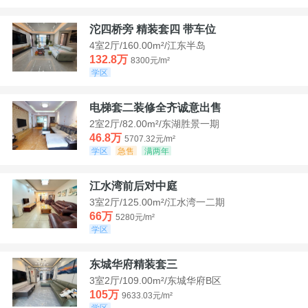
沱四桥旁 精装套四 带车位
4室2厅/160.00m²/江东半岛
132.8万
8300元/m²
学区
电梯套二装修全齐诚意出售
2室2厅/82.00m²/东湖胜景一期
46.8万
5707.32元/m²
学区
急售
满两年
江水湾前后对中庭
3室2厅/125.00m²/江水湾一二期
66万
5280元/m²
学区
东城华府精装套三
3室2厅/109.00m²/东城华府B区
105万
9633.03元/m²
学区