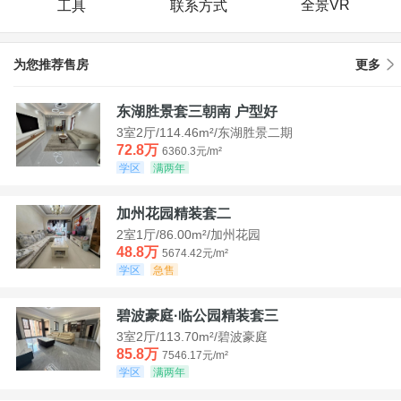
全景VR
工具
联系方式
为您推荐售房
更多
东湖胜景套三朝南 户型好
3室2厅/114.46m²/东湖胜景二期
72.8万
6360.3元/m²
学区
满两年
加州花园精装套二
2室1厅/86.00m²/加州花园
48.8万
5674.42元/m²
学区
急售
碧波豪庭·临公园精装套三
3室2厅/113.70m²/碧波豪庭
85.8万
7546.17元/m²
学区
满两年