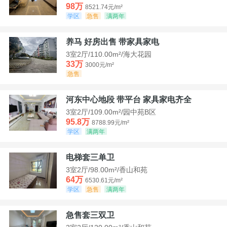
98万
8521.74元/m²
学区
急售
满两年
养马 好房出售 带家具家电
3室2厅/110.00m²/海大花园
33万
3000元/m²
急售
河东中心地段 带平台 家具家电齐全
3室2厅/109.00m²/园中苑B区
95.8万
8788.99元/m²
学区
满两年
电梯套三单卫
3室2厅/98.00m²/香山和苑
64万
6530.61元/m²
学区
急售
满两年
急售套三双卫