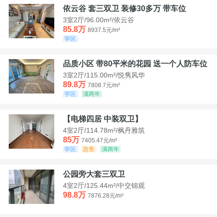
依云谷 套三双卫 装修30多万 带车位
3室2厅/96.00m²/依云谷
85.8万
8937.5元/m²
学区
品质小区 带80平米的花园 送一个人防车位
3室2厅/115.00m²/悦隽风华
89.8万
7808.7元/m²
学区
满两年
【电梯四居 中装双卫】
4室2厅/114.78m²/枫丹雅筑
85万
7405.47元/m²
学区
急售
满两年
公园旁大套三双卫
4室2厅/125.44m²/中交锦观
98.8万
7876.28元/m²