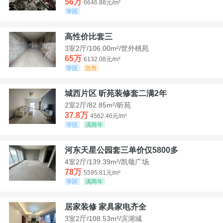
56万
6646.88元/m²
学区
高性价比套三
3室2厅/106.00m²/世外桃苑
65万
6132.08元/m²
学区
急售
城西片区 昕苑装修套二满2年
2室2厅/82.85m²/昕苑
37.8万
4562.46元/m²
学区
满两年
河东天星公园套三单价仅5800多
4室2厅/139.39m²/凯颂广场
78万
5595.81元/m²
学区
满两年
居家装修 家具家电齐全
3室2厅/108.53m²/滨湖城