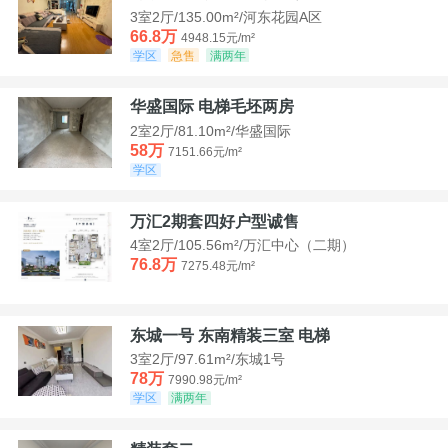
3室2厅/135.00m²/河东花园A区
66.8万
4948.15元/m²
学区
急售
满两年
华盛国际 电梯毛坯两房
2室2厅/81.10m²/华盛国际
58万
7151.66元/m²
学区
万汇2期套四好户型诚售
4室2厅/105.56m²/万汇中心（二期）
76.8万
7275.48元/m²
东城一号 东南精装三室 电梯
3室2厅/97.61m²/东城1号
78万
7990.98元/m²
学区
满两年