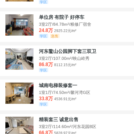
学区
单位房 有院子 好停车
3室2厅/84.78m²/粮修厂宿舍
24.8万
2925.22元/m²
学区
急售
河东鳌山公园脚下套三双卫
3室2厅/107.00m²/映山岭秀
86.8万
8112.15元/m²
学区
城南电梯装修套一
1室1厅/74.50m²/馨河湾G区
33.8万
4536.91元/m²
学区
精装套三 诚意出售
3室2厅/114.60m²/河东花园B区
66.8万
5828.97元/m²