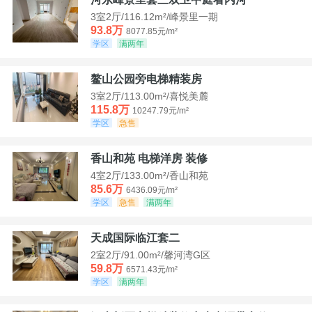
3室2厅/116.12m²/峰景里一期
93.8万
8077.85元/m²
学区
满两年
鳌山公园旁电梯精装房
3室2厅/113.00m²/喜悦美麓
115.8万
10247.79元/m²
学区
急售
香山和苑 电梯洋房 装修
4室2厅/133.00m²/香山和苑
85.6万
6436.09元/m²
学区
急售
满两年
天成国际临江套二
2室2厅/91.00m²/馨河湾G区
59.8万
6571.43元/m²
学区
满两年