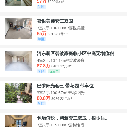
57万
7600元/m²
学区
喜悦美麓套三双卫
3室2厅/106.00m²/喜悦美麓
85万
8018.87元/m²
学区
河东新区碧波豪庭临小区中庭无增值税
4室2厅/137.14m²/碧波豪庭
87.8万
6402.22元/m²
学区
满两年
巴黎阳光套三 带花园 带车位
3室2厅/100.67m²/巴黎阳光
80.8万
8026.22元/m²
学区
包增值税，精装套三双卫，很少住。
3室2厅/115.00m²/云樾名邸