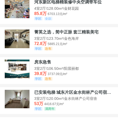
河东新区电梯精装修中央空调带车位
4室2厅/128.00m²/金财花园
85.8万
6703.13元/m²
学区
全款
菁英之选，简中正脉 套三精装美宅
3室2厅/123.70m²/金色海岸
72.8万
5885.21元/m²
学区
急售
房东急售
3室2厅/106.50m²/阳晨丽都
39.8万
3737.09元/m²
学区
急售
已安装电梯 城东片区金水街林产公司宿舍套三可看江景
3室2厅/120.00m²/金水街林产公司宿舍
53万
4416.67元/m²
学区
满两年