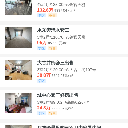
4室2厅/135.00m²/锦官天樾
132.8万
9837.04元/m²
学区
急售
水东旁清水套三
3室2厅/110.76m²/锦官天宸
95万
8577.1元/m²
学区
急售
大古井街套三出售
3室2厅/120.00m²/大古井街107号
39.8万
3316.67元/m²
学区
城中心套三好房出售
3室2厅/89.00m²/新民街264号
24.8万
2786.52元/m²
学区
急售
河东峰景里套三双卫中庭看内河