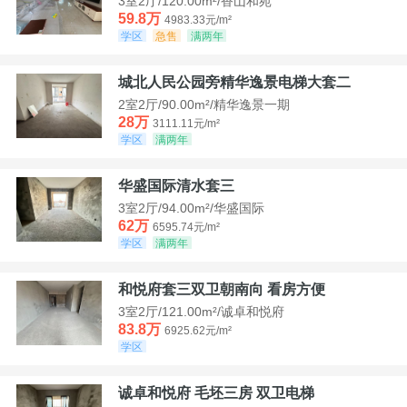
3室2厅/120.00m²/香山和苑
59.8万
4983.33元/m²
学区
急售
满两年
城北人民公园旁精华逸景电梯大套二
2室2厅/90.00m²/精华逸景一期
28万
3111.11元/m²
学区
满两年
华盛国际清水套三
3室2厅/94.00m²/华盛国际
62万
6595.74元/m²
学区
满两年
和悦府套三双卫朝南向 看房方便
3室2厅/121.00m²/诚卓和悦府
83.8万
6925.62元/m²
学区
诚卓和悦府 毛坯三房 双卫电梯