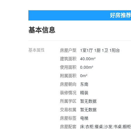
好房推荐
基本信息
基本属性
房屋户型
1室1厅 1厨 1卫 1阳台
建筑面积
40.00m²
使用面积
0.00m²
附属面积
0m²
房屋朝向
东南
装修情况
精装
所属学区
暂无数据
交易权属
暂无数据
房屋标签
电梯
房屋配套
床;衣柜;餐桌;沙发;书桌;橱柜