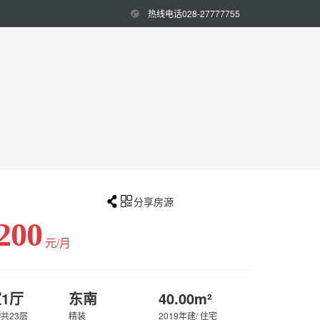
热线电话028-27777755


分享房源
200
元/月
室1厅
东南
40.00m²
/共23层
精装
2019年建/ 住宅