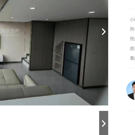
小
所
所
房
看