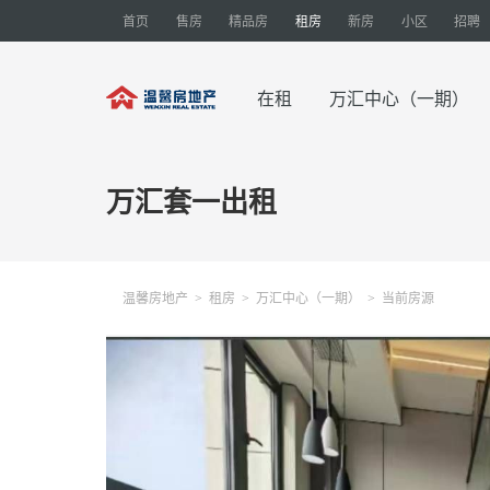
首页
售房
精品房
租房
新房
小区
招聘
在租
万汇中心（一期）
万汇套一出租
温馨房地产
租房
万汇中心（一期）
当前房源
>
>
>