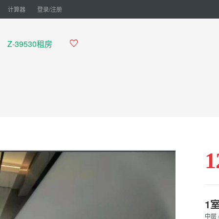
计算器
登录/注册
Z-39530租房

1
1
中层 