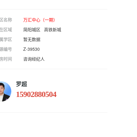
区名称
万汇中心（一期）
在区域
简阳城区 高铁新城
属学区
暂无数据
源编号
Z-39530
房时间
咨询经纪人
罗超
15902880504