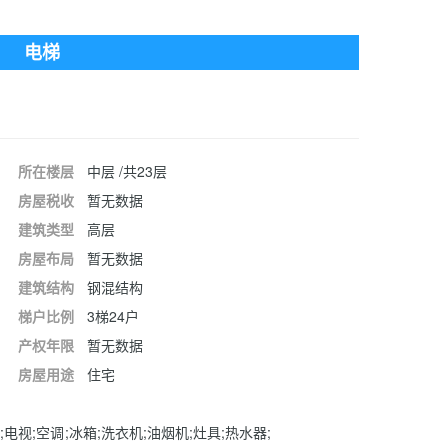
电梯
所在楼层
中层 /共23层
房屋税收
暂无数据
建筑类型
高层
房屋布局
暂无数据
建筑结构
钢混结构
梯户比例
3梯24户
产权年限
暂无数据
房屋用途
住宅
;电视;空调;冰箱;洗衣机;油烟机;灶具;热水器;