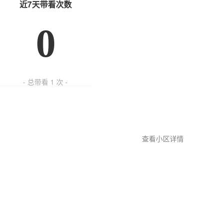
近7天带看次数
0
- 总带看
1
次 -
查看小区详情