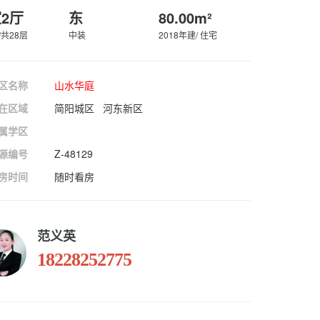
室2厅
东
80.00m²
/共28层
中装
2018年建/ 住宅
区名称
山水华庭
在区域
简阳城区 河东新区
属学区
源编号
Z-48129
房时间
随时看房
范义英
18228252775