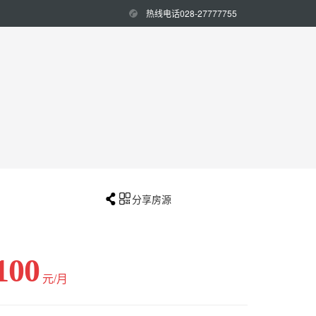
热线电话028-27777755


分享房源
100
元/月