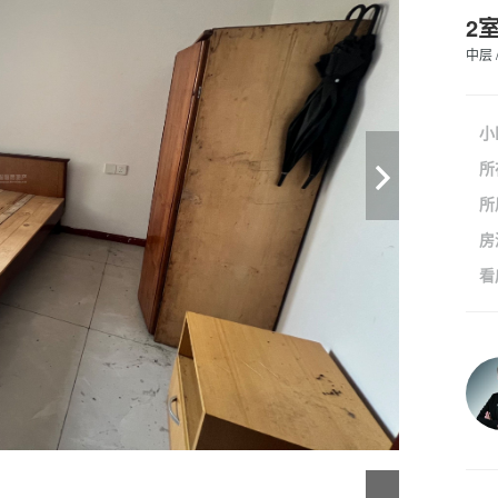
2
中层 
小
所
所
房
看