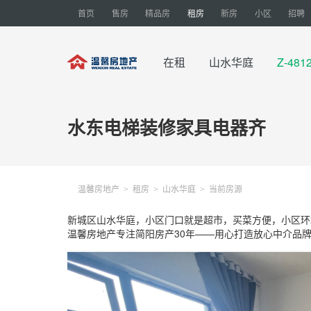
首页
售房
精品房
租房
新房
小区
招聘
在租
山水华庭
Z-48
水东电梯装修家具电器齐
温馨房地产
租房
山水华庭
当前房源
>
>
>
新城区山水华庭，小区门口就是超市，买菜方便，小区环
温馨房地产专注简阳房产30年——用心打造放心中介品