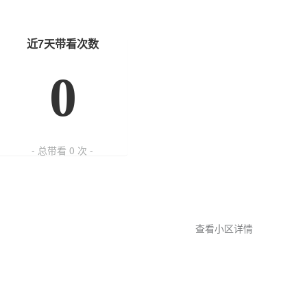
近7天带看次数
0
- 总带看
0
次 -
查看小区详情