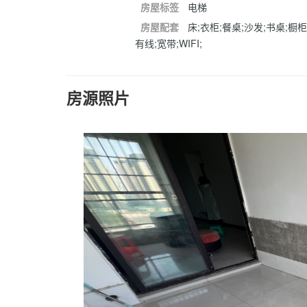
房屋标签
电梯
房屋配套
床;衣柜;餐桌;沙发;书桌;橱柜
有线;宽带;WIFI;
房源照片