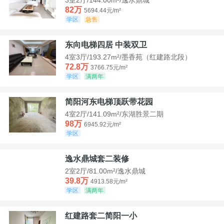
82万
5694.44元/m²
学区
急售
东向电梯四居 中装双卫
4室3厅/193.27m²/墨香苑（红建路北段）
72.8万
3766.75元/m²
学区
满两年
简阳河东电梯顶跃带花园
4室2厅/141.09m²/东湖胜景二期
98万
6945.92元/m²
学区
逸水鼎城套二装修
2室2厅/81.00m²/逸水鼎城
39.8万
4913.58元/m²
学区
满两年
红建路套二简阳一小