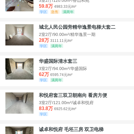
3室2厅/120.00m²/香山和苑
59.8万
4983.33元/m²
学区
急售
满两年
城北人民公园旁精华逸景电梯大套二
2室2厅/90.00m²/精华逸景一期
28万
3111.11元/m²
学区
满两年
华盛国际清水套三
3室2厅/94.00m²/华盛国际
62万
6595.74元/m²
学区
满两年
和悦府套三双卫朝南向 看房方便
3室2厅/121.00m²/诚卓和悦府
83.8万
6925.62元/m²
学区
诚卓和悦府 毛坯三房 双卫电梯