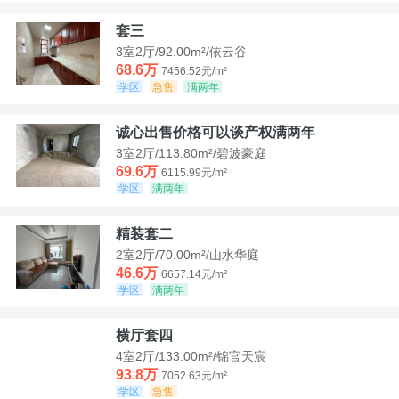
套三
3室2厅/92.00m²/依云谷
68.6万
7456.52元/m²
学区
急售
满两年
诚心出售价格可以谈产权满两年
3室2厅/113.80m²/碧波豪庭
69.6万
6115.99元/m²
学区
满两年
精装套二
2室2厅/70.00m²/山水华庭
46.6万
6657.14元/m²
学区
满两年
横厅套四
4室2厅/133.00m²/锦官天宸
93.8万
7052.63元/m²
学区
急售