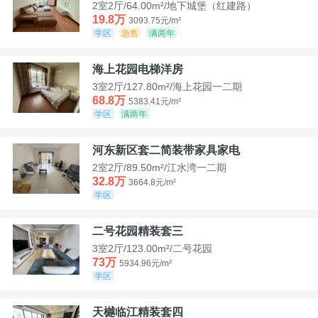
2室2厅/64.00m²/地下城堡（红建路）
19.8万
3093.75元/m²
学区
急售
满两年
海上花园电梯洋房
3室2厅/127.80m²/海上花园一二期
68.8万
5383.41元/m²
学区
满两年
河东新区套二简装带家具家电
2室2厅/89.50m²/江水湾一二期
32.8万
3664.8元/m²
学区
二号花园精装套三
3室2厅/123.00m²/二号花园
73万
5934.96元/m²
学区
天樾临江精装套四