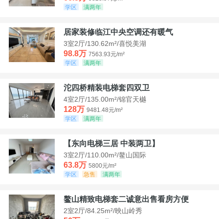
学区
满两年
居家装修临江中央空调还有暖气
3室2厅/130.62m²/喜悦美湖
98.8万
7563.93元/m²
学区
满两年
沱四桥精装电梯套四双卫
4室2厅/135.00m²/锦官天樾
128万
9481.48元/m²
学区
满两年
【东向电梯三居 中装两卫】
3室2厅/110.00m²/鳌山国际
63.8万
5800元/m²
学区
急售
满两年
鳌山精致电梯套二诚意出售看房方便
2室2厅/84.25m²/映山岭秀