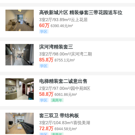
高铁新城片区 精装修套三带花园送车位
3室2厅/93.89m²/云上花居
60万
6390.46元/m²
学区
滨河湾精装套三
3室2厅/98.00m²/滨河湾二期
85.8万
8755.1元/m²
学区
电梯精装套二诚意出售
2室2厅/97.00m²/园中苑B区
58.8万
6061.86元/m²
学区
满两年
套三双卫 带结构板
3室2厅/104.83m²/喜悦美湖
72.8万
6944.58元/m²
学区
满两年