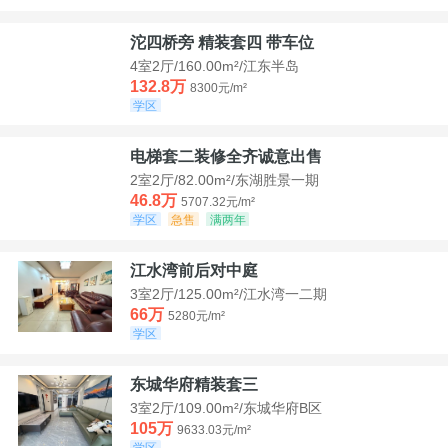
沱四桥旁 精装套四 带车位
4室2厅/160.00m²/江东半岛
132.8万
8300元/m²
学区
电梯套二装修全齐诚意出售
2室2厅/82.00m²/东湖胜景一期
46.8万
5707.32元/m²
学区
急售
满两年
江水湾前后对中庭
3室2厅/125.00m²/江水湾一二期
66万
5280元/m²
学区
东城华府精装套三
3室2厅/109.00m²/东城华府B区
105万
9633.03元/m²
学区