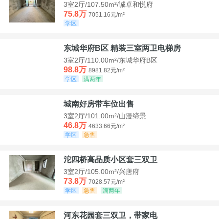
3室2厅/107.50m²/诚卓和悦府
75.8万
7051.16元/m²
学区
东城华府B区 精装三室两卫电梯房
3室2厅/110.00m²/东城华府B区
98.8万
8981.82元/m²
学区
满两年
城南好房带车位出售
3室2厅/101.00m²/山漫缔景
46.8万
4633.66元/m²
学区
急售
沱四桥高品质小区套三双卫
3室2厅/105.00m²/兴唐府
73.8万
7028.57元/m²
学区
急售
满两年
河东花园套三双卫，带家电