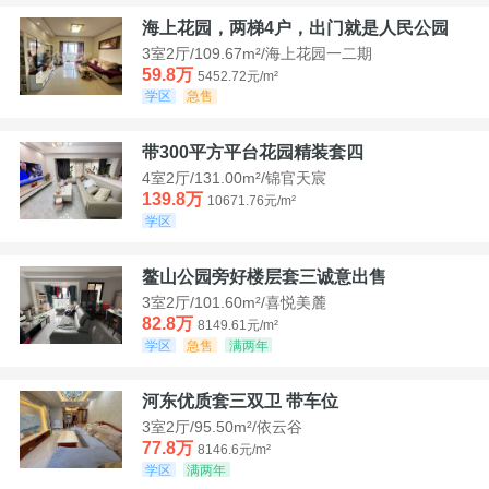
海上花园，两梯4户，出门就是人民公园
3室2厅/109.67m²/海上花园一二期
59.8万
5452.72元/m²
学区
急售
带300平方平台花园精装套四
4室2厅/131.00m²/锦官天宸
139.8万
10671.76元/m²
学区
鳌山公园旁好楼层套三诚意出售
3室2厅/101.60m²/喜悦美麓
82.8万
8149.61元/m²
学区
急售
满两年
河东优质套三双卫 带车位
3室2厅/95.50m²/依云谷
77.8万
8146.6元/m²
学区
满两年