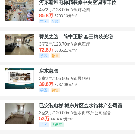
河东新区电梯精装修中央空调带车位
4室2厅/128.00m²/金财花园
85.8万
6703.13元/m²
学区
全款
菁英之选，简中正脉 套三精装美宅
3室2厅/123.70m²/金色海岸
72.8万
5885.21元/m²
学区
急售
房东急售
3室2厅/106.50m²/阳晨丽都
39.8万
3737.09元/m²
学区
急售
已安装电梯 城东片区金水街林产公司宿舍套三可看江景
3室2厅/120.00m²/金水街林产公司宿舍
53万
4416.67元/m²
学区
满两年