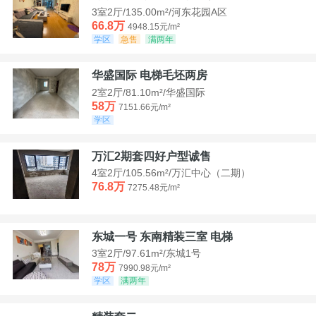
3室2厅/135.00m²/河东花园A区
66.8万
4948.15元/m²
学区
急售
满两年
华盛国际 电梯毛坯两房
2室2厅/81.10m²/华盛国际
58万
7151.66元/m²
学区
万汇2期套四好户型诚售
4室2厅/105.56m²/万汇中心（二期）
76.8万
7275.48元/m²
东城一号 东南精装三室 电梯
3室2厅/97.61m²/东城1号
78万
7990.98元/m²
学区
满两年