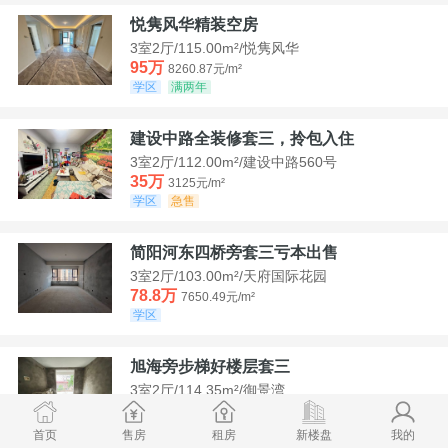
悦隽风华精装空房
3室2厅/115.00m²/悦隽风华
95万
8260.87元/m²
学区
满两年
建设中路全装修套三，拎包入住
3室2厅/112.00m²/建设中路560号
35万
3125元/m²
学区
急售
简阳河东四桥旁套三亏本出售
3室2厅/103.00m²/天府国际花园
78.8万
7650.49元/m²
学区
旭海旁步梯好楼层套三
3室2厅/114.35m²/御景湾
52万
4547.44元/m²
学区
急售
首页
售房
租房
新楼盘
我的