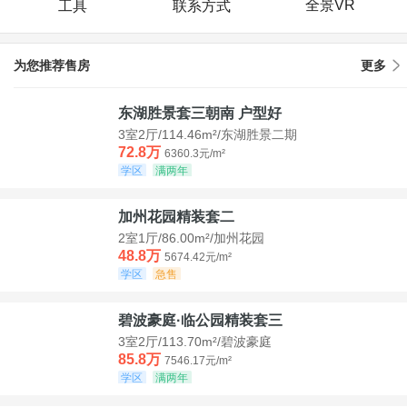
全景VR
工具
联系方式
为您推荐售房
更多
东湖胜景套三朝南 户型好
3室2厅/114.46m²/东湖胜景二期
72.8万
6360.3元/m²
学区
满两年
加州花园精装套二
2室1厅/86.00m²/加州花园
48.8万
5674.42元/m²
学区
急售
碧波豪庭·临公园精装套三
3室2厅/113.70m²/碧波豪庭
85.8万
7546.17元/m²
学区
满两年