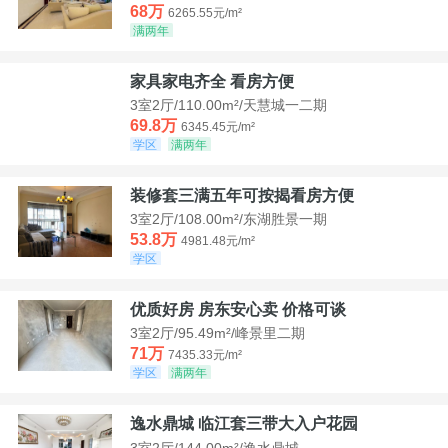
68万
6265.55元/m²
满两年
家具家电齐全 看房方便
3室2厅/110.00m²/天慧城一二期
69.8万
6345.45元/m²
学区
满两年
装修套三满五年可按揭看房方便
3室2厅/108.00m²/东湖胜景一期
53.8万
4981.48元/m²
学区
优质好房 房东安心卖 价格可谈
3室2厅/95.49m²/峰景里二期
71万
7435.33元/m²
学区
满两年
逸水鼎城 临江套三带大入户花园
3室2厅/144.00m²/逸水鼎城