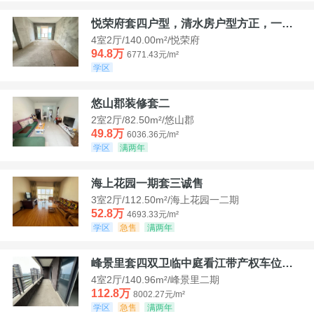
悦荣府套四户型，清水房户型方正，一口价94，8
4室2厅/140.00m²/悦荣府
94.8万
6771.43元/m²
学区
悠山郡装修套二
2室2厅/82.50m²/悠山郡
49.8万
6036.36元/m²
学区
满两年
海上花园一期套三诚售
3室2厅/112.50m²/海上花园一二期
52.8万
4693.33元/m²
学区
急售
满两年
峰景里套四双卫临中庭看江带产权车位诚售
4室2厅/140.96m²/峰景里二期
112.8万
8002.27元/m²
学区
急售
满两年