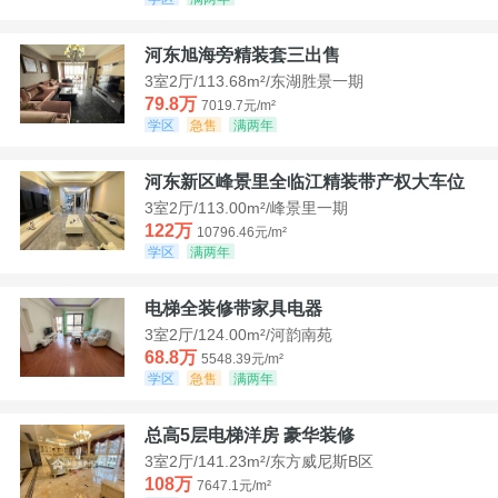
河东旭海旁精装套三出售
3室2厅/113.68m²/东湖胜景一期
79.8万
7019.7元/m²
学区
急售
满两年
河东新区峰景里全临江精装带产权大车位
3室2厅/113.00m²/峰景里一期
122万
10796.46元/m²
学区
满两年
电梯全装修带家具电器
3室2厅/124.00m²/河韵南苑
68.8万
5548.39元/m²
学区
急售
满两年
总高5层电梯洋房 豪华装修
3室2厅/141.23m²/东方威尼斯B区
108万
7647.1元/m²