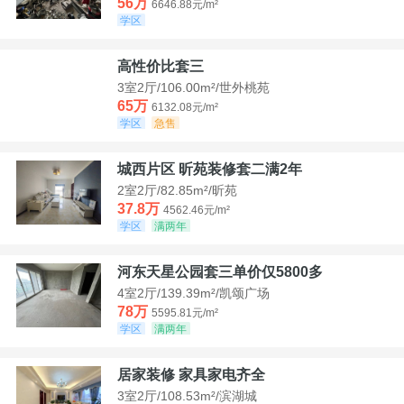
56万
6646.88元/m²
学区
高性价比套三
3室2厅/106.00m²/世外桃苑
65万
6132.08元/m²
学区
急售
城西片区 昕苑装修套二满2年
2室2厅/82.85m²/昕苑
37.8万
4562.46元/m²
学区
满两年
河东天星公园套三单价仅5800多
4室2厅/139.39m²/凯颂广场
78万
5595.81元/m²
学区
满两年
居家装修 家具家电齐全
3室2厅/108.53m²/滨湖城