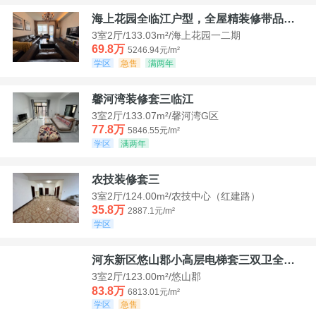
海上花园全临江户型，全屋精装修带品牌家具家电，诚意出售！
3室2厅/133.03m²/海上花园一二期
69.8万
5246.94元/m²
学区
急售
满两年
馨河湾装修套三临江
3室2厅/133.07m²/馨河湾G区
77.8万
5846.55元/m²
学区
满两年
农技装修套三
3室2厅/124.00m²/农技中心（红建路）
35.8万
2887.1元/m²
学区
河东新区悠山郡小高层电梯套三双卫全装带家具家电
3室2厅/123.00m²/悠山郡
83.8万
6813.01元/m²
学区
急售