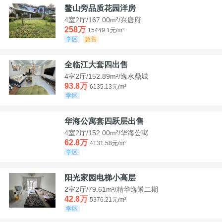
鳌山旁品质花园洋房
4室2厅/167.00m²/兴唐府
258万
15449.1元/m²
学区
急售
全临江大套四出售
4室2厅/152.89m²/逸水鼎城
93.8万
6135.13元/m²
学区
华海公寓套四跃层出售
4室2厅/152.00m²/华海公寓
62.8万
4131.58元/m²
学区
阳光家园电梯小高层
2室2厅/79.61m²/精华逸景二期
42.8万
5376.21元/m²
学区