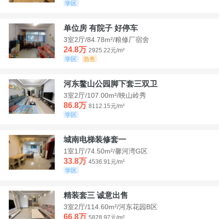
学区
单位房 有院子 好停车
3室2厅/84.78m²/粮修厂宿舍
24.8万
2925.22元/m²
学区
急售
河东鳌山公园脚下套三双卫
3室2厅/107.00m²/映山岭秀
86.8万
8112.15元/m²
学区
城南电梯装修套一
1室1厅/74.50m²/馨河湾G区
33.8万
4536.91元/m²
学区
精装套三 诚意出售
3室2厅/114.60m²/河东花园B区
66.8万
5828.97元/m²