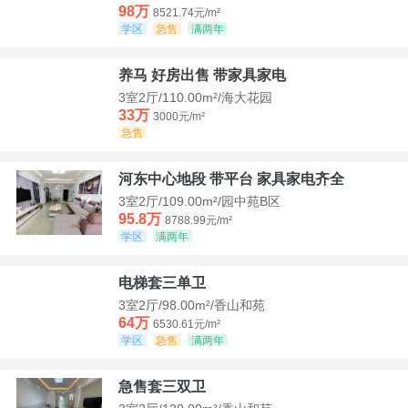
98万
8521.74元/m²
学区
急售
满两年
养马 好房出售 带家具家电
3室2厅/110.00m²/海大花园
33万
3000元/m²
急售
河东中心地段 带平台 家具家电齐全
3室2厅/109.00m²/园中苑B区
95.8万
8788.99元/m²
学区
满两年
电梯套三单卫
3室2厅/98.00m²/香山和苑
64万
6530.61元/m²
学区
急售
满两年
急售套三双卫