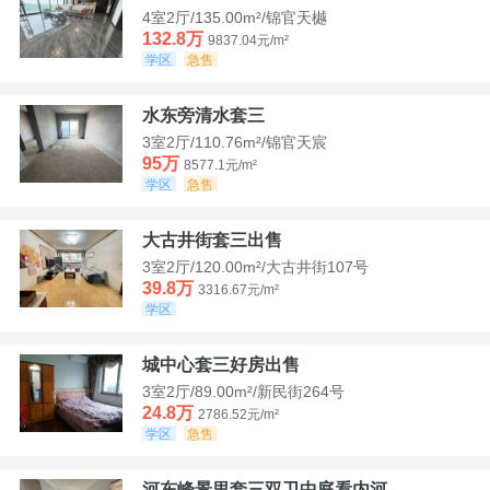
4室2厅/135.00m²/锦官天樾
132.8万
9837.04元/m²
学区
急售
水东旁清水套三
3室2厅/110.76m²/锦官天宸
95万
8577.1元/m²
学区
急售
大古井街套三出售
3室2厅/120.00m²/大古井街107号
39.8万
3316.67元/m²
学区
城中心套三好房出售
3室2厅/89.00m²/新民街264号
24.8万
2786.52元/m²
学区
急售
河东峰景里套三双卫中庭看内河