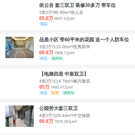
依云谷 套三双卫 装修30多万 带车位
3室2厅/96.00m²/依云谷
85.8万
8937.5元/m²
学区
品质小区 带80平米的花园 送一个人防车位
3室2厅/115.00m²/悦隽风华
89.8万
7808.7元/m²
学区
满两年
【电梯四居 中装双卫】
4室2厅/114.78m²/枫丹雅筑
85万
7405.47元/m²
学区
急售
满两年
公园旁大套三双卫
4室2厅/125.44m²/中交锦观
98.8万
7876.28元/m²