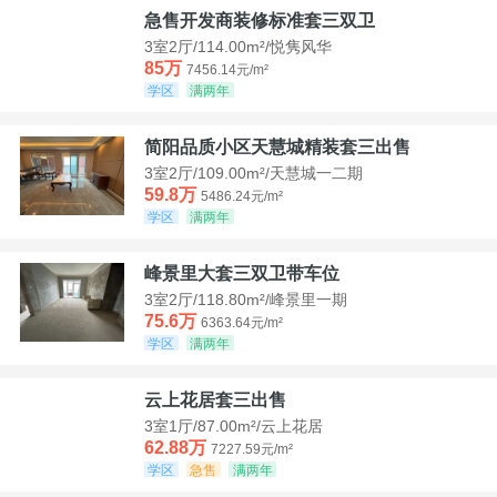
急售开发商装修标准套三双卫
3室2厅/114.00m²/悦隽风华
85万
7456.14元/m²
学区
满两年
简阳品质小区天慧城精装套三出售
3室2厅/109.00m²/天慧城一二期
59.8万
5486.24元/m²
学区
满两年
峰景里大套三双卫带车位
3室2厅/118.80m²/峰景里一期
75.6万
6363.64元/m²
学区
满两年
云上花居套三出售
3室1厅/87.00m²/云上花居
62.88万
7227.59元/m²
学区
急售
满两年