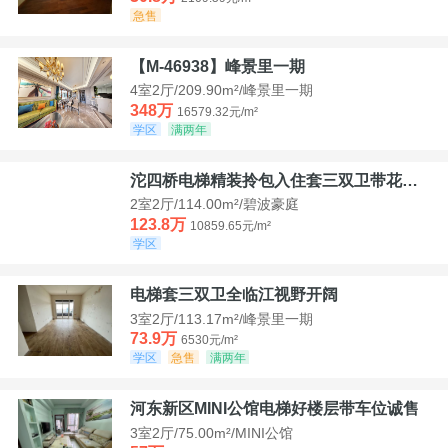
急售
【M-46938】峰景里一期
4室2厅/209.90m²/峰景里一期
348万
16579.32元/m²
学区
满两年
沱四桥电梯精装拎包入住套三双卫带花园40平米带车位
2室2厅/114.00m²/碧波豪庭
123.8万
10859.65元/m²
学区
电梯套三双卫全临江视野开阔
3室2厅/113.17m²/峰景里一期
73.9万
6530元/m²
学区
急售
满两年
河东新区MINI公馆电梯好楼层带车位诚售
3室2厅/75.00m²/MINI公馆