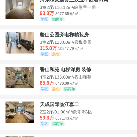
3室2厅/116.12m²/峰景里一期
93.8万
8077.85元/m²
学区
满两年
鳌山公园旁电梯精装房
3室2厅/113.00m²/喜悦美麓
115.8万
10247.79元/m²
学区
急售
香山和苑 电梯洋房 装修
4室2厅/133.00m²/香山和苑
85.6万
6436.09元/m²
学区
急售
满两年
天成国际临江套二
2室2厅/91.00m²/馨河湾G区
59.8万
6571.43元/m²
学区
满两年