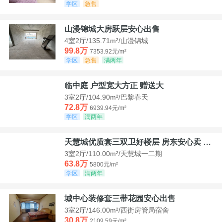
学区
急售
山漫锦城大房跃层安心出售
4室2厅/135.71m²/山漫锦城
99.8万
7353.92元/m²
学区
急售
满两年
临中庭 户型宽大方正 赠送大
3室2厅/104.90m²/巴黎春天
72.8万
6939.94元/m²
学区
满两年
天慧城优质套三双卫好楼层 房东安心卖 价格好谈
3室2厅/110.00m²/天慧城一二期
63.8万
5800元/m²
学区
满两年
城中心装修套三带花园安心出售
3室2厅/146.00m²/西街房管局宿舍
30.8万
2109.59元/m²