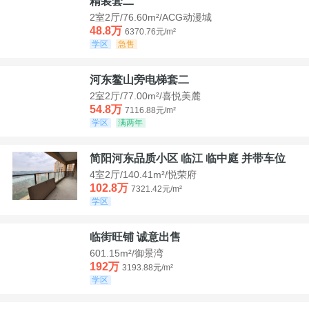
精装套二
2室2厅/76.60m²/ACG动漫城
48.8万
6370.76元/m²
学区
急售
河东鳌山旁电梯套二
2室2厅/77.00m²/喜悦美麓
54.8万
7116.88元/m²
学区
满两年
简阳河东品质小区 临江 临中庭 并带车位
4室2厅/140.41m²/悦荣府
102.8万
7321.42元/m²
学区
临街旺铺 诚意出售
601.15m²/御景湾
192万
3193.88元/m²
学区