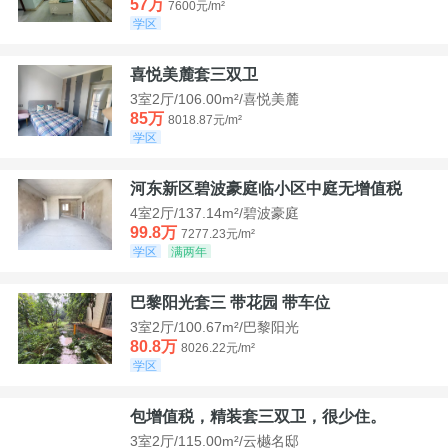
57万
7600元/m²
学区
喜悦美麓套三双卫
3室2厅/106.00m²/喜悦美麓
85万
8018.87元/m²
学区
河东新区碧波豪庭临小区中庭无增值税
4室2厅/137.14m²/碧波豪庭
99.8万
7277.23元/m²
学区
满两年
巴黎阳光套三 带花园 带车位
3室2厅/100.67m²/巴黎阳光
80.8万
8026.22元/m²
学区
包增值税，精装套三双卫，很少住。
3室2厅/115.00m²/云樾名邸