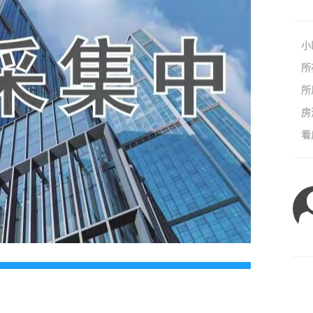
小
所
所
房
看