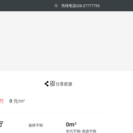
热线电话028-27777755


分享房源
万
0
元/m²
厅
0m²
装修不明
年代不明/ 用途不明