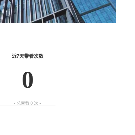
近7天带看次数
0
- 总带看
0
次 -