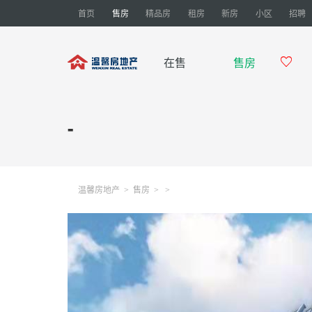
首页
售房
精品房
租房
新房
小区
招聘
在售
售房

-
温馨房地产
售房
>
>
>