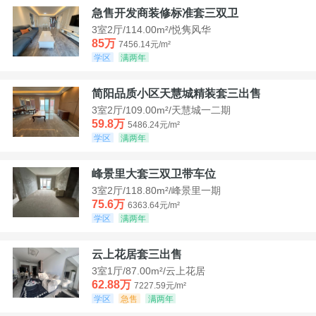
急售开发商装修标准套三双卫
3室2厅/114.00m²/悦隽风华
85万
7456.14元/m²
学区
满两年
简阳品质小区天慧城精装套三出售
3室2厅/109.00m²/天慧城一二期
59.8万
5486.24元/m²
学区
满两年
峰景里大套三双卫带车位
3室2厅/118.80m²/峰景里一期
75.6万
6363.64元/m²
学区
满两年
云上花居套三出售
3室1厅/87.00m²/云上花居
62.88万
7227.59元/m²
学区
急售
满两年