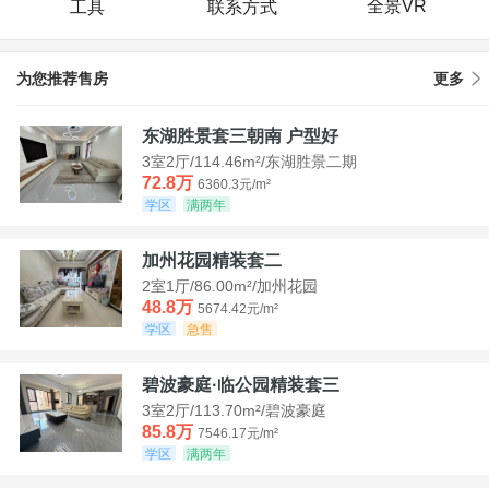
全景VR
工具
联系方式
为您推荐售房
更多
东湖胜景套三朝南 户型好
3室2厅/114.46m²/东湖胜景二期
72.8万
6360.3元/m²
学区
满两年
加州花园精装套二
2室1厅/86.00m²/加州花园
48.8万
5674.42元/m²
学区
急售
碧波豪庭·临公园精装套三
3室2厅/113.70m²/碧波豪庭
85.8万
7546.17元/m²
学区
满两年