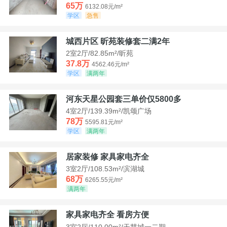
65万
6132.08元/m²
学区
急售
城西片区 昕苑装修套二满2年
2室2厅/82.85m²/昕苑
37.8万
4562.46元/m²
学区
满两年
河东天星公园套三单价仅5800多
4室2厅/139.39m²/凯颂广场
78万
5595.81元/m²
学区
满两年
居家装修 家具家电齐全
3室2厅/108.53m²/滨湖城
68万
6265.55元/m²
满两年
家具家电齐全 看房方便
3室2厅/110.00m²/天慧城一二期