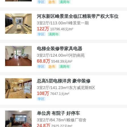
学区
急售
满两年
河东新区峰景里全临江精装带产权大车位
3室2厅/113.00m²/峰景里一期
122万
10796.46元/m²
学区
满两年
电梯全装修带家具电器
3室2厅/124.00m²/河韵南苑
68.8万
5548.39元/m²
学区
急售
满两年
总高5层电梯洋房 豪华装修
3室2厅/141.23m²/东方威尼斯B区
108万
7647.1元/m²
学区
单位房 有院子 好停车
3室2厅/84.78m²/粮修厂宿舍
24.8万
2925.22元/m²