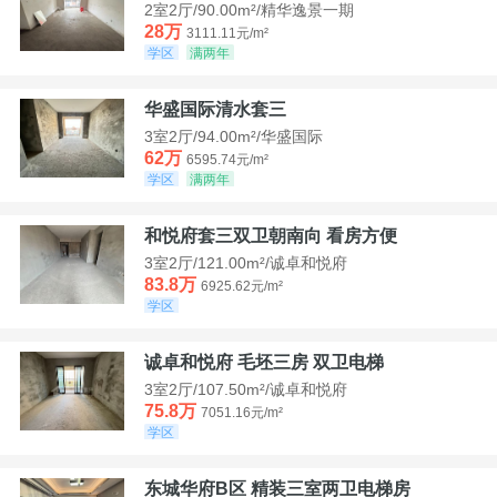
2室2厅/90.00m²/精华逸景一期
28万
3111.11元/m²
学区
满两年
华盛国际清水套三
3室2厅/94.00m²/华盛国际
62万
6595.74元/m²
学区
满两年
和悦府套三双卫朝南向 看房方便
3室2厅/121.00m²/诚卓和悦府
83.8万
6925.62元/m²
学区
诚卓和悦府 毛坯三房 双卫电梯
3室2厅/107.50m²/诚卓和悦府
75.8万
7051.16元/m²
学区
东城华府B区 精装三室两卫电梯房