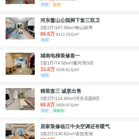
学区
急售
河东鳌山公园脚下套三双卫
3室2厅/107.00m²/映山岭秀
86.8万
8112.15元/m²
学区
城南电梯装修套一
1室1厅/74.50m²/馨河湾G区
33.8万
4536.91元/m²
学区
精装套三 诚意出售
3室2厅/114.60m²/河东花园B区
66.8万
5828.97元/m²
学区
满两年
居家装修临江中央空调还有暖气
3室2厅/130.62m²/喜悦美湖