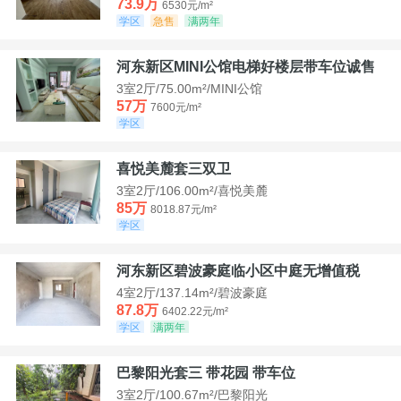
73.9万
6530元/m²
学区
急售
满两年
河东新区MINI公馆电梯好楼层带车位诚售
3室2厅/75.00m²/MINI公馆
57万
7600元/m²
学区
喜悦美麓套三双卫
3室2厅/106.00m²/喜悦美麓
85万
8018.87元/m²
学区
河东新区碧波豪庭临小区中庭无增值税
4室2厅/137.14m²/碧波豪庭
87.8万
6402.22元/m²
学区
满两年
巴黎阳光套三 带花园 带车位
3室2厅/100.67m²/巴黎阳光