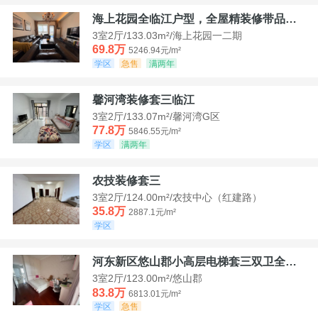
海上花园全临江户型，全屋精装修带品牌家具家电，诚意出售！
3室2厅/133.03m²/海上花园一二期
69.8万
5246.94元/m²
学区
急售
满两年
馨河湾装修套三临江
3室2厅/133.07m²/馨河湾G区
77.8万
5846.55元/m²
学区
满两年
农技装修套三
3室2厅/124.00m²/农技中心（红建路）
35.8万
2887.1元/m²
学区
河东新区悠山郡小高层电梯套三双卫全装带家具家电
3室2厅/123.00m²/悠山郡
83.8万
6813.01元/m²
学区
急售