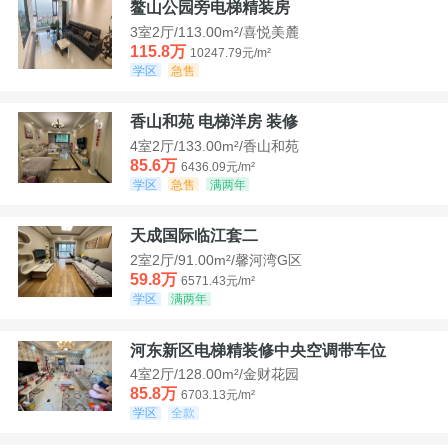
鳌山公园旁电梯精装房
3室2厅/113.00m²/喜悦美麓
115.8万
10247.79元/m²
学区
急售
香山和苑 电梯洋房 装修
4室2厅/133.00m²/香山和苑
85.6万
6436.09元/m²
学区
急售
满两年
天成国际临江套二
2室2厅/91.00m²/馨河湾G区
59.8万
6571.43元/m²
学区
满两年
河东新区电梯精装修中央空调带车位
4室2厅/128.00m²/金财花园
85.8万
6703.13元/m²
学区
全款