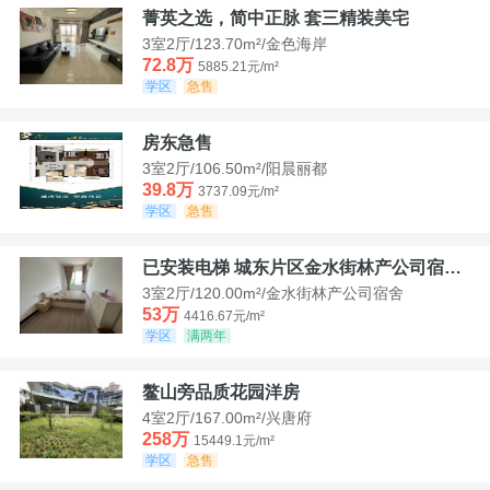
菁英之选，简中正脉 套三精装美宅
3室2厅/123.70m²/金色海岸
72.8万
5885.21元/m²
学区
急售
房东急售
3室2厅/106.50m²/阳晨丽都
39.8万
3737.09元/m²
学区
急售
已安装电梯 城东片区金水街林产公司宿舍套三可看江景
3室2厅/120.00m²/金水街林产公司宿舍
53万
4416.67元/m²
学区
满两年
鳌山旁品质花园洋房
4室2厅/167.00m²/兴唐府
258万
15449.1元/m²
学区
急售