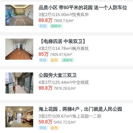
品质小区 带80平米的花园 送一个人防车位
3室2厅/115.00m²/悦隽风华
89.8万
7808.7元/m²
学区
满两年
【电梯四居 中装双卫】
4室2厅/114.78m²/枫丹雅筑
85万
7405.47元/m²
学区
急售
满两年
公园旁大套三双卫
4室2厅/125.44m²/中交锦观
98.8万
7876.28元/m²
海上花园，两梯4户，出门就是人民公园
3室2厅/109.67m²/海上花园一二期
59.8万
5452.72元/m²
学区
急售