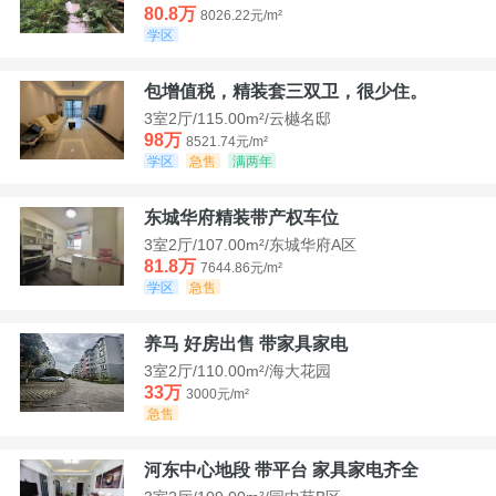
80.8万
8026.22元/m²
学区
包增值税，精装套三双卫，很少住。
3室2厅/115.00m²/云樾名邸
98万
8521.74元/m²
学区
急售
满两年
东城华府精装带产权车位
3室2厅/107.00m²/东城华府A区
81.8万
7644.86元/m²
学区
急售
养马 好房出售 带家具家电
3室2厅/110.00m²/海大花园
33万
3000元/m²
急售
河东中心地段 带平台 家具家电齐全