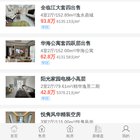
全临江大套四出售
4室2厅/152.89m²/逸水鼎城
93.8万
6135.13元/m²
学区
华海公寓套四跃层出售
4室2厅/152.00m²/华海公寓
62.8万
4131.58元/m²
学区
阳光家园电梯小高层
2室2厅/79.61m²/精华逸景二期
42.8万
5376.21元/m²
学区
悦隽风华精装空房
3室2厅/115.00m²/悦隽风华
95万
8260.87元/m²
学区
满两年
首页
售房
租房
新楼盘
我的