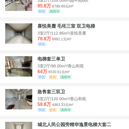
3室2厅/109.00m²/园中苑B区
95.8万
8788.99元/m²
学区
满两年
喜悦美麓 毛坯三室 双卫电梯
3室2厅/112.86m²/喜悦美麓
78.8万
6982.1元/m²
学区
电梯套三单卫
3室2厅/98.00m²/香山和苑
64万
6530.61元/m²
学区
急售
满两年
急售套三双卫
3室2厅/120.00m²/香山和苑
59.8万
4983.33元/m²
学区
急售
满两年
城北人民公园旁精华逸景电梯大套二