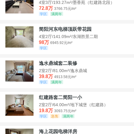
4室3厅/193.27m²/墨香苑（红建路北段）
72.8万
3766.75元/m²
学区
满两年
简阳河东电梯顶跃带花园
4室2厅/141.09m²/东湖胜景二期
98万
6945.92元/m²
学区
逸水鼎城套二装修
2室2厅/81.00m²/逸水鼎城
39.8万
4913.58元/m²
学区
满两年
红建路套二简阳一小
2室2厅/64.00m²/地下城堡（红建路）
19.8万
3093.75元/m²
学区
急售
满两年
海上花园电梯洋房