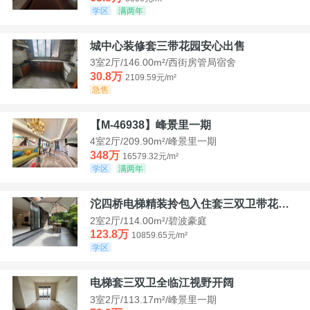
学区
满两年
城中心装修套三带花园安心出售
3室2厅/146.00m²/西街房管局宿舍
30.8万
2109.59元/m²
急售
【M-46938】峰景里一期
4室2厅/209.90m²/峰景里一期
348万
16579.32元/m²
学区
满两年
沱四桥电梯精装拎包入住套三双卫带花园40平米带车位
2室2厅/114.00m²/碧波豪庭
123.8万
10859.65元/m²
学区
电梯套三双卫全临江视野开阔
3室2厅/113.17m²/峰景里一期