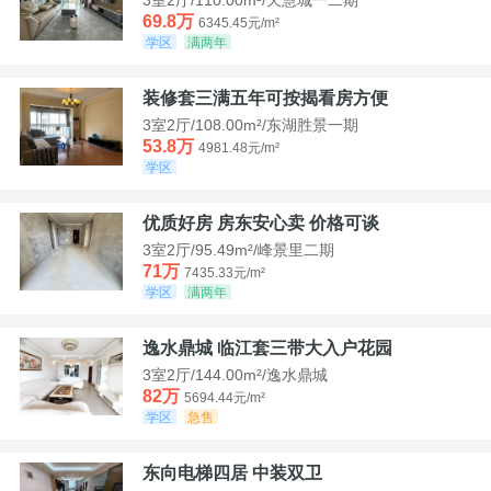
69.8万
6345.45元/m²
学区
满两年
装修套三满五年可按揭看房方便
3室2厅/108.00m²/东湖胜景一期
53.8万
4981.48元/m²
学区
优质好房 房东安心卖 价格可谈
3室2厅/95.49m²/峰景里二期
71万
7435.33元/m²
学区
满两年
逸水鼎城 临江套三带大入户花园
3室2厅/144.00m²/逸水鼎城
82万
5694.44元/m²
学区
急售
东向电梯四居 中装双卫