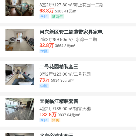
3室2厅/127.80m²/海上花园一二期
68.8万
5383.41元/m²
学区
满两年
河东新区套二简装带家具家电
2室2厅/89.50m²/江水湾一二期
32.8万
3664.8元/m²
学区
二号花园精装套三
3室2厅/123.00m²/二号花园
73万
5934.96元/m²
学区
天樾临江精装套四
4室2厅/135.00m²/锦官天樾
132.8万
9837.04元/m²
学区
急售
水东旁清水套三