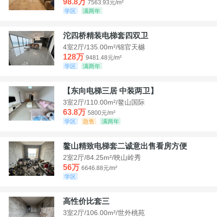
98.8万
7563.93元/m²
学区
满两年
沱四桥精装电梯套四双卫
4室2厅/135.00m²/锦官天樾
128万
9481.48元/m²
学区
满两年
【东向电梯三居 中装两卫】
3室2厅/110.00m²/鳌山国际
63.8万
5800元/m²
学区
急售
满两年
鳌山精致电梯套二诚意出售看房方便
2室2厅/84.25m²/映山岭秀
56万
6646.88元/m²
学区
高性价比套三
3室2厅/106.00m²/世外桃苑