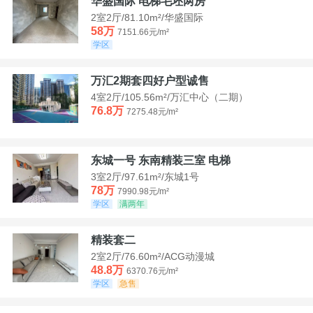
华盛国际 电梯毛坯两房
2室2厅/81.10m²/华盛国际
58万
7151.66元/m²
学区
万汇2期套四好户型诚售
4室2厅/105.56m²/万汇中心（二期）
76.8万
7275.48元/m²
东城一号 东南精装三室 电梯
3室2厅/97.61m²/东城1号
78万
7990.98元/m²
学区
满两年
精装套二
2室2厅/76.60m²/ACG动漫城
48.8万
6370.76元/m²
学区
急售