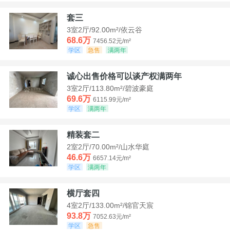
套三
3室2厅/92.00m²/依云谷
68.6万
7456.52元/m²
学区
急售
满两年
诚心出售价格可以谈产权满两年
3室2厅/113.80m²/碧波豪庭
69.6万
6115.99元/m²
学区
满两年
精装套二
2室2厅/70.00m²/山水华庭
46.6万
6657.14元/m²
学区
满两年
横厅套四
4室2厅/133.00m²/锦官天宸
93.8万
7052.63元/m²
学区
急售