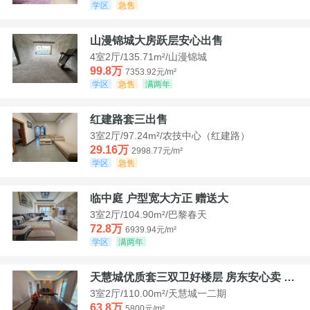
学区
急售
山漫锦城大房跃层安心出售
4室2厅/135.71m²/山漫锦城
99.8万
7353.92元/m²
学区
急售
满两年
红建路套三出售
3室2厅/97.24m²/农技中心（红建路）
29.16万
2998.77元/m²
学区
急售
临中庭 户型宽大方正 赠送大
3室2厅/104.90m²/巴黎春天
72.8万
6939.94元/m²
学区
满两年
天慧城优质套三双卫好楼层 房东安心卖 价格好谈
3室2厅/110.00m²/天慧城一二期
63.8万
5800元/m²