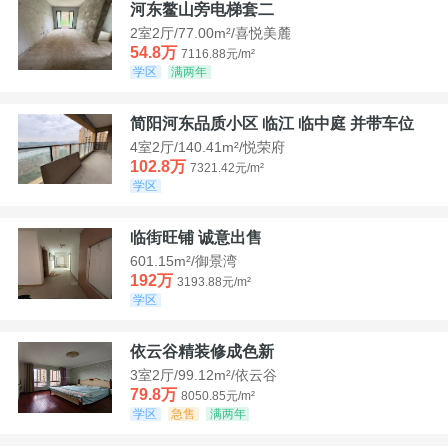
河东鳌山旁电梯套二
2室2厅/77.00m²/喜悦美麓
54.8万
7116.88元/m²
学区
满两年
简阳河东品质小区 临江 临中庭 并带车位
4室2厅/140.41m²/悦荣府
102.8万
7321.42元/m²
学区
临街旺铺 诚意出售
601.15m²/御景湾
192万
3193.88元/m²
学区
依云谷精装修成色新
3室2厅/99.12m²/依云谷
79.8万
8050.85元/m²
学区
急售
满两年