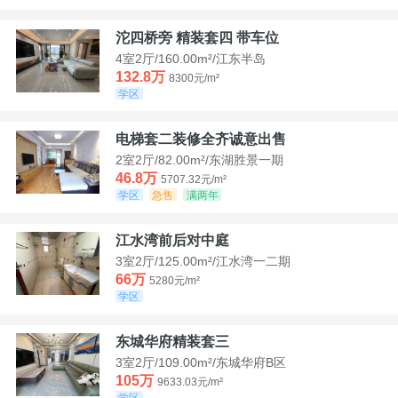
沱四桥旁 精装套四 带车位
4室2厅/160.00m²/江东半岛
132.8万
8300元/m²
学区
电梯套二装修全齐诚意出售
2室2厅/82.00m²/东湖胜景一期
46.8万
5707.32元/m²
学区
急售
满两年
江水湾前后对中庭
3室2厅/125.00m²/江水湾一二期
66万
5280元/m²
学区
东城华府精装套三
3室2厅/109.00m²/东城华府B区
105万
9633.03元/m²
学区