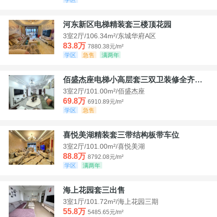
河东新区电梯精装套三楼顶花园
3室2厅/106.34m²/东城华府A区
83.8万
7880.38元/m²
学区
急售
满两年
佰盛杰座电梯小高层套三双卫装修全齐诚意出售
3室2厅/101.00m²/佰盛杰座
69.8万
6910.89元/m²
学区
急售
喜悦美湖精装套三带结构板带车位
3室2厅/101.00m²/喜悦美湖
88.8万
8792.08元/m²
学区
满两年
海上花园套三出售
3室1厅/101.72m²/海上花园三期
55.8万
5485.65元/m²