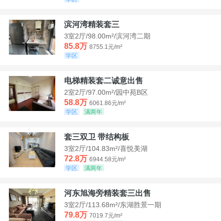
滨河湾精装套三
3室2厅/98.00m²/滨河湾二期
85.8万
8755.1元/m²
学区
电梯精装套二诚意出售
2室2厅/97.00m²/园中苑B区
58.8万
6061.86元/m²
学区
满两年
套三双卫 带结构板
3室2厅/104.83m²/喜悦美湖
72.8万
6944.58元/m²
学区
满两年
河东旭海旁精装套三出售
3室2厅/113.68m²/东湖胜景一期
79.8万
7019.7元/m²