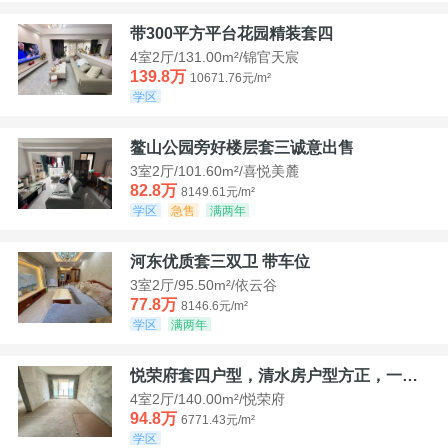
带300平方平台花园精装套四
4室2厅/131.00m²/锦官天宸
139.8万
10671.76元/m²
学区
鳌山公园旁好楼层套三诚意出售
3室2厅/101.60m²/喜悦美麓
82.8万
8149.61元/m²
学区
急售
满两年
河东优质套三双卫 带车位
3室2厅/95.50m²/依云谷
77.8万
8146.6元/m²
学区
满两年
悦荣府套四户型，清水房户型方正，一口价94，8
4室2厅/140.00m²/悦荣府
94.8万
6771.43元/m²
学区