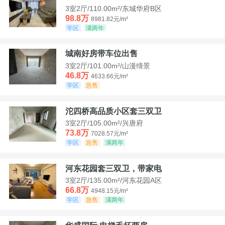
3室2厅/110.00m²/东城华府B区
98.8万
8981.82元/m²
学区
满两年
城南好房带车位出售
3室2厅/101.00m²/山漫缔景
46.8万
4633.66元/m²
学区
急售
沱四桥高品质小区套三双卫
3室2厅/105.00m²/兴唐府
73.8万
7028.57元/m²
学区
急售
满两年
河东花园套三双卫，带家电
3室2厅/135.00m²/河东花园A区
66.8万
4948.15元/m²
学区
急售
满两年