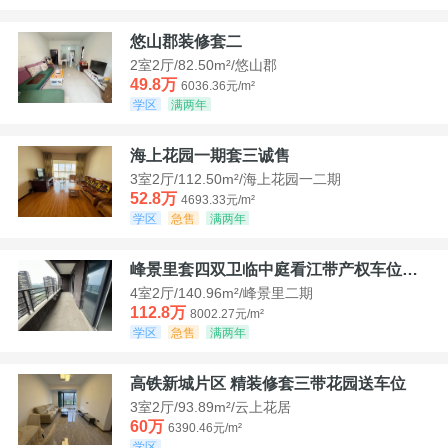
悠山郡装修套二
2室2厅/82.50m²/悠山郡
49.8万
6036.36元/m²
学区
满两年
海上花园一期套三诚售
3室2厅/112.50m²/海上花园一二期
52.8万
4693.33元/m²
学区
急售
满两年
峰景里套四双卫临中庭看江带产权车位诚售
4室2厅/140.96m²/峰景里二期
112.8万
8002.27元/m²
学区
急售
满两年
高铁新城片区 精装修套三带花园送车位
3室2厅/93.89m²/云上花居
60万
6390.46元/m²
学区