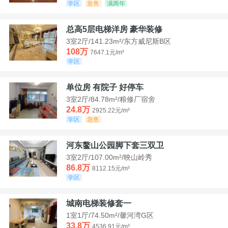
学区
急售
满两年
总高5层电梯洋房 豪华装修
3室2厅/141.23m²/东方威尼斯B区
108万
7647.1元/m²
学区
单位房 有院子 好停车
3室2厅/84.78m²/粮修厂宿舍
24.8万
2925.22元/m²
学区
急售
河东鳌山公园脚下套三双卫
3室2厅/107.00m²/映山岭秀
86.8万
8112.15元/m²
学区
城南电梯装修套一
1室1厅/74.50m²/馨河湾G区
33.8万
4536.91元/m²