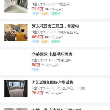
3室2厅/105.00m²/兴唐府
73.8万
7028.57元/m²
学区
急售
满两年
河东花园套三双卫，带家电
3室2厅/135.00m²/河东花园A区
66.8万
4948.15元/m²
学区
急售
满两年
华盛国际 电梯毛坯两房
2室2厅/81.10m²/华盛国际
58万
7151.66元/m²
学区
万汇2期套四好户型诚售
4室2厅/105.56m²/万汇中心（二期）
76.8万
7275.48元/m²