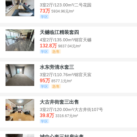
3室2厅/123.00m²/二号花园
73万
5934.96元/m²
学区
天樾临江精装套四
4室2厅/135.00m²/锦官天樾
132.8万
9837.04元/m²
学区
急售
水东旁清水套三
3室2厅/110.76m²/锦官天宸
95万
8577.1元/m²
学区
急售
大古井街套三出售
3室2厅/120.00m²/大古井街107号
39.8万
3316.67元/m²
学区
城中心套三好房出售