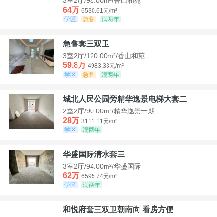
3室2厅/98.00m²/香山和苑
64万
6530.61元/m²
学区
急售
满两年
急售套三双卫
3室2厅/120.00m²/香山和苑
59.8万
4983.33元/m²
学区
急售
满两年
城北人民公园旁精华逸景电梯大套二
2室2厅/90.00m²/精华逸景一期
28万
3111.11元/m²
学区
满两年
华盛国际清水套三
3室2厅/94.00m²/华盛国际
62万
6595.74元/m²
学区
满两年
和悦府套三双卫朝南向 看房方便