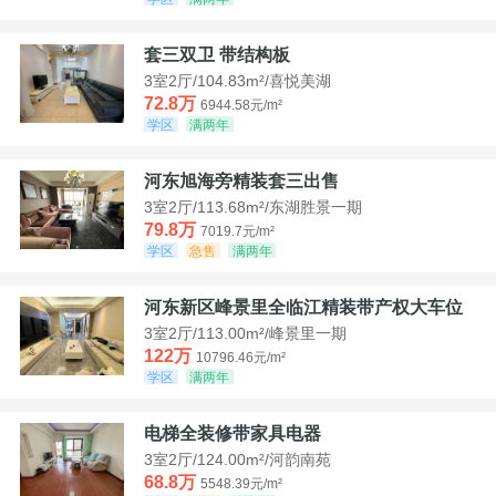
套三双卫 带结构板
3室2厅/104.83m²/喜悦美湖
72.8万
6944.58元/m²
学区
满两年
河东旭海旁精装套三出售
3室2厅/113.68m²/东湖胜景一期
79.8万
7019.7元/m²
学区
急售
满两年
河东新区峰景里全临江精装带产权大车位
3室2厅/113.00m²/峰景里一期
122万
10796.46元/m²
学区
满两年
电梯全装修带家具电器
3室2厅/124.00m²/河韵南苑
68.8万
5548.39元/m²