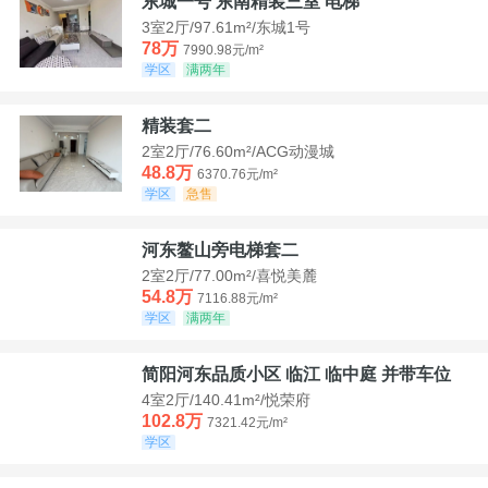
东城一号 东南精装三室 电梯
3室2厅/97.61m²/东城1号
78万
7990.98元/m²
学区
满两年
精装套二
2室2厅/76.60m²/ACG动漫城
48.8万
6370.76元/m²
学区
急售
河东鳌山旁电梯套二
2室2厅/77.00m²/喜悦美麓
54.8万
7116.88元/m²
学区
满两年
简阳河东品质小区 临江 临中庭 并带车位
4室2厅/140.41m²/悦荣府
102.8万
7321.42元/m²
学区