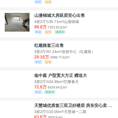
学区
急售
山漫锦城大房跃层安心出售
4室2厅/135.71m²/山漫锦城
99.8万
7353.92元/m²
学区
急售
满两年
红建路套三出售
3室2厅/97.24m²/农技中心（红建路）
29.16万
2998.77元/m²
学区
急售
临中庭 户型宽大方正 赠送大
3室2厅/104.90m²/巴黎春天
72.8万
6939.94元/m²
学区
满两年
天慧城优质套三双卫好楼层 房东安心卖 价格好谈
3室2厅/110.00m²/天慧城一二期
63.8万
5800元/m²