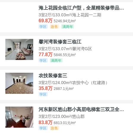
海上花园全临江户型，全屋精装修带品牌家具家电，诚意出售！
3室2厅/133.03m²/海上花园一二期
69.8万
5246.94元/m²
学区
急售
满两年
馨河湾装修套三临江
3室2厅/133.07m²/馨河湾G区
77.8万
5846.55元/m²
学区
满两年
农技装修套三
3室2厅/124.00m²/农技中心（红建路）
35.8万
2887.1元/m²
学区
河东新区悠山郡小高层电梯套三双卫全装带家具家电
3室2厅/123.00m²/悠山郡
83.8万
6813.01元/m²
学区
急售