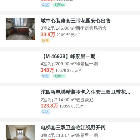
学区
满两年
城中心装修套三带花园安心出售
3室2厅/146.00m²/西街房管局宿舍
30.8万
2109.59元/m²
急售
【M-46938】峰景里一期
4室2厅/209.90m²/峰景里一期
348万
16579.32元/m²
学区
满两年
沱四桥电梯精装拎包入住套三双卫带花园40平米带车位
2室2厅/114.00m²/碧波豪庭
123.8万
10859.65元/m²
学区
电梯套三双卫全临江视野开阔
3室2厅/113.17m²/峰景里一期