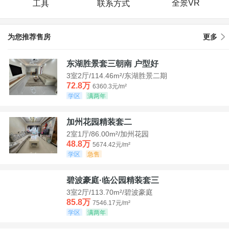
全景VR
工具
联系方式
为您推荐售房
更多
东湖胜景套三朝南 户型好
3室2厅/114.46m²/东湖胜景二期
72.8万
6360.3元/m²
学区
满两年
加州花园精装套二
2室1厅/86.00m²/加州花园
48.8万
5674.42元/m²
学区
急售
碧波豪庭·临公园精装套三
3室2厅/113.70m²/碧波豪庭
85.8万
7546.17元/m²
学区
满两年