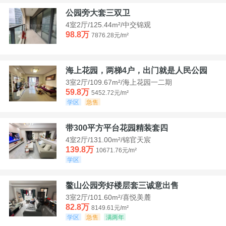
公园旁大套三双卫
4室2厅/125.44m²/中交锦观
98.8万
7876.28元/m²
海上花园，两梯4户，出门就是人民公园
3室2厅/109.67m²/海上花园一二期
59.8万
5452.72元/m²
学区
急售
带300平方平台花园精装套四
4室2厅/131.00m²/锦官天宸
139.8万
10671.76元/m²
学区
鳌山公园旁好楼层套三诚意出售
3室2厅/101.60m²/喜悦美麓
82.8万
8149.61元/m²
学区
急售
满两年