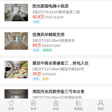
阳光家园电梯小高层
2室2厅/79.61m²/精华逸景二期
42.8万
5376.21元/m²
学区
悦隽风华精装空房
3室2厅/115.00m²/悦隽风华
95万
8260.87元/m²
学区
满两年
建设中路全装修套三，拎包入住
3室2厅/112.00m²/建设中路560号
35万
3125元/m²
学区
急售
简阳河东四桥旁套三亏本出售
3室2厅/103.00m²/天府国际花园
78.8万
7650.49元/m²
学区
首页
售房
租房
新楼盘
我的