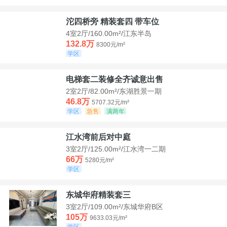
沱四桥旁 精装套四 带车位
4室2厅/160.00m²/江东半岛
132.8万
8300元/m²
学区
电梯套二装修全齐诚意出售
2室2厅/82.00m²/东湖胜景一期
46.8万
5707.32元/m²
学区
急售
满两年
江水湾前后对中庭
3室2厅/125.00m²/江水湾一二期
66万
5280元/m²
学区
东城华府精装套三
3室2厅/109.00m²/东城华府B区
105万
9633.03元/m²
学区