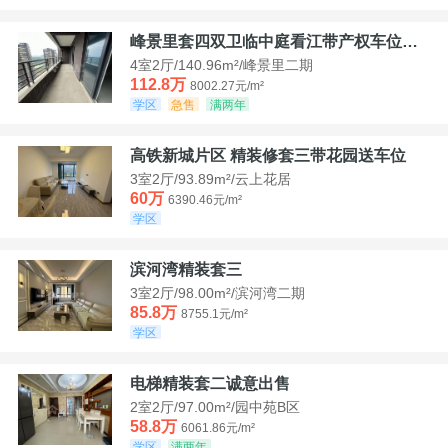
峰景里套四双卫临中庭看江带产权车位诚售
4室2厅/140.96m²/峰景里二期
112.8万
8002.27元/m²
学区
急售
满两年
高铁新城片区 精装修套三带花园送车位
3室2厅/93.89m²/云上花居
60万
6390.46元/m²
学区
滨河湾精装套三
3室2厅/98.00m²/滨河湾二期
85.8万
8755.1元/m²
学区
电梯精装套二诚意出售
2室2厅/97.00m²/园中苑B区
58.8万
6061.86元/m²
学区
满两年