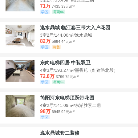
71万
7435.33元/m²
学区
满两年
逸水鼎城 临江套三带大入户花园
3室2厅/144.00m²/逸水鼎城
82万
5694.44元/m²
学区
急售
东向电梯四居 中装双卫
4室3厅/193.27m²/墨香苑（红建路北段）
72.8万
3766.75元/m²
学区
满两年
简阳河东电梯顶跃带花园
4室2厅/141.09m²/东湖胜景二期
98万
6945.92元/m²
学区
逸水鼎城套二装修