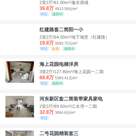
2室2厅/81.00m²/逸水鼎城
39.8万
4913.58元/m²
学区
满两年
红建路套二简阳一小
2室2厅/64.00m²/地下城堡（红建路）
19.8万
3093.75元/m²
学区
急售
满两年
海上花园电梯洋房
3室2厅/127.80m²/海上花园一二期
68.8万
5383.41元/m²
学区
满两年
河东新区套二简装带家具家电
2室2厅/89.50m²/江水湾一二期
32.8万
3664.8元/m²
学区
二号花园精装套三