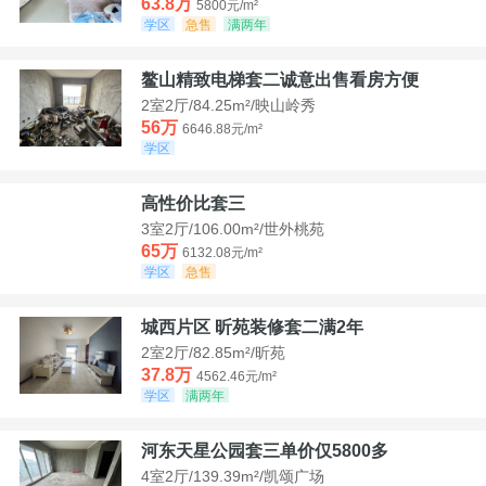
63.8万
5800元/m²
学区
急售
满两年
鳌山精致电梯套二诚意出售看房方便
2室2厅/84.25m²/映山岭秀
56万
6646.88元/m²
学区
高性价比套三
3室2厅/106.00m²/世外桃苑
65万
6132.08元/m²
学区
急售
城西片区 昕苑装修套二满2年
2室2厅/82.85m²/昕苑
37.8万
4562.46元/m²
学区
满两年
河东天星公园套三单价仅5800多
4室2厅/139.39m²/凯颂广场