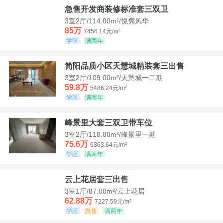
急售开发商装修标准套三双卫
3室2厅/114.00m²/悦隽风华
85万
7456.14元/m²
学区
满两年
简阳品质小区天慧城精装套三出售
3室2厅/109.00m²/天慧城一二期
59.8万
5486.24元/m²
学区
满两年
峰景里大套三双卫带车位
3室2厅/118.80m²/峰景里一期
75.6万
6363.64元/m²
学区
满两年
云上花居套三出售
3室1厅/87.00m²/云上花居
62.88万
7227.59元/m²
学区
急售
满两年