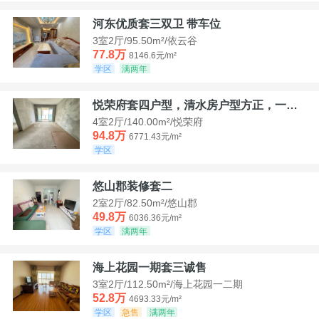
河东优质套三双卫 带车位
3室2厅/95.50m²/依云谷
77.8万
8146.6元/m²
学区
满两年
悦荣府套四户型，清水房户型方正，一口价94，8
4室2厅/140.00m²/悦荣府
94.8万
6771.43元/m²
学区
悠山郡装修套二
2室2厅/82.50m²/悠山郡
49.8万
6036.36元/m²
学区
满两年
海上花园一期套三诚售
3室2厅/112.50m²/海上花园一二期
52.8万
4693.33元/m²
学区
急售
满两年