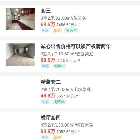
套三
3室2厅/92.00m²/依云谷
68.6万
7456.52元/m²
学区
急售
满两年
诚心出售价格可以谈产权满两年
3室2厅/113.80m²/碧波豪庭
69.6万
6115.99元/m²
学区
满两年
精装套二
2室2厅/70.00m²/山水华庭
46.6万
6657.14元/m²
学区
满两年
横厅套四
4室2厅/133.00m²/锦官天宸
93.8万
7052.63元/m²
学区
急售