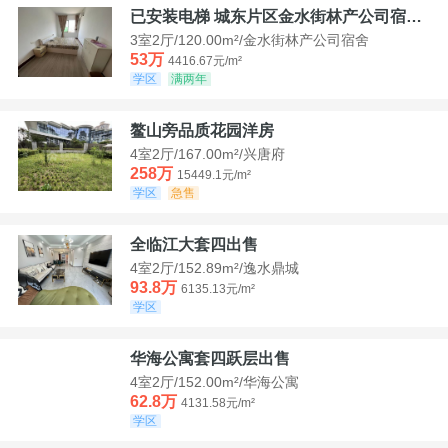
已安装电梯 城东片区金水街林产公司宿舍套三可看江景
3室2厅/120.00m²/金水街林产公司宿舍
53万
4416.67元/m²
学区
满两年
鳌山旁品质花园洋房
4室2厅/167.00m²/兴唐府
258万
15449.1元/m²
学区
急售
全临江大套四出售
4室2厅/152.89m²/逸水鼎城
93.8万
6135.13元/m²
学区
华海公寓套四跃层出售
4室2厅/152.00m²/华海公寓
62.8万
4131.58元/m²
学区