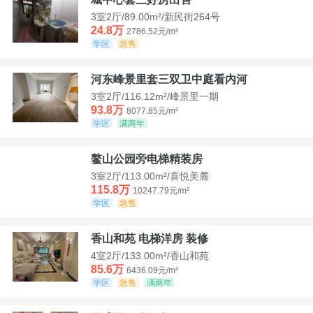
3室2厅/89.00m²/新民街264号
24.8万
2786.52元/m²
学区
急售
河东峰景里套三双卫中庭看内河
3室2厅/116.12m²/峰景里一期
93.8万
8077.85元/m²
学区
满两年
鳌山公园旁电梯精装房
3室2厅/113.00m²/喜悦美麓
115.8万
10247.79元/m²
学区
急售
香山和苑 电梯洋房 装修
4室2厅/133.00m²/香山和苑
85.6万
6436.09元/m²
学区
急售
满两年