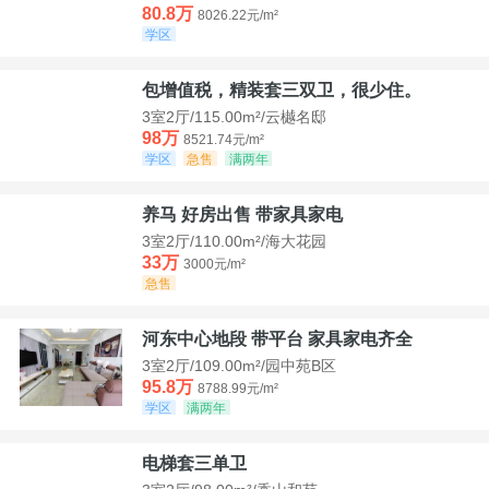
80.8万
8026.22元/m²
学区
包增值税，精装套三双卫，很少住。
3室2厅/115.00m²/云樾名邸
98万
8521.74元/m²
学区
急售
满两年
养马 好房出售 带家具家电
3室2厅/110.00m²/海大花园
33万
3000元/m²
急售
河东中心地段 带平台 家具家电齐全
3室2厅/109.00m²/园中苑B区
95.8万
8788.99元/m²
学区
满两年
电梯套三单卫