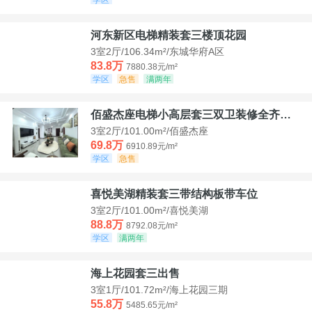
河东新区电梯精装套三楼顶花园
3室2厅/106.34m²/东城华府A区
83.8万
7880.38元/m²
学区
急售
满两年
佰盛杰座电梯小高层套三双卫装修全齐诚意出售
3室2厅/101.00m²/佰盛杰座
69.8万
6910.89元/m²
学区
急售
喜悦美湖精装套三带结构板带车位
3室2厅/101.00m²/喜悦美湖
88.8万
8792.08元/m²
学区
满两年
海上花园套三出售
3室1厅/101.72m²/海上花园三期
55.8万
5485.65元/m²