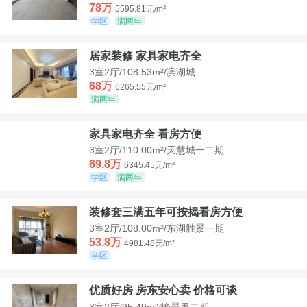
78万
5595.81元/m²
学区
满两年
居家装修 家具家电齐全
3室2厅/108.53m²/滨湖城
68万
6265.55元/m²
满两年
家具家电齐全 看房方便
3室2厅/110.00m²/天慧城一二期
69.8万
6345.45元/m²
学区
满两年
装修套三满五年可按揭看房方便
3室2厅/108.00m²/东湖胜景一期
53.8万
4981.48元/m²
学区
优质好房 房东安心卖 价格可谈
3室2厅/95.49m²/峰景里二期