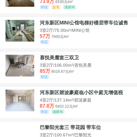
73.9万
6530元/m²
学区
急售
满两年
河东新区MINI公馆电梯好楼层带车位诚售
3室2厅/75.00m²/MINI公馆
57万
7600元/m²
学区
喜悦美麓套三双卫
3室2厅/106.00m²/喜悦美麓
85万
8018.87元/m²
学区
河东新区碧波豪庭临小区中庭无增值税
4室2厅/137.14m²/碧波豪庭
87.8万
6402.22元/m²
学区
满两年
巴黎阳光套三 带花园 带车位
3室2厅/100.67m²/巴黎阳光