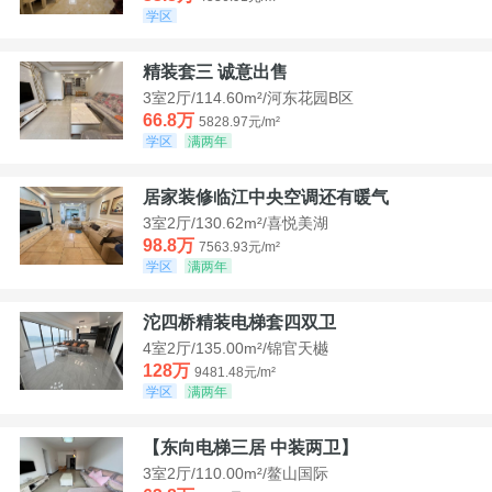
学区
精装套三 诚意出售
3室2厅/114.60m²/河东花园B区
66.8万
5828.97元/m²
学区
满两年
居家装修临江中央空调还有暖气
3室2厅/130.62m²/喜悦美湖
98.8万
7563.93元/m²
学区
满两年
沱四桥精装电梯套四双卫
4室2厅/135.00m²/锦官天樾
128万
9481.48元/m²
学区
满两年
【东向电梯三居 中装两卫】
3室2厅/110.00m²/鳌山国际