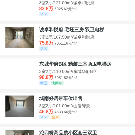
3室2厅/121.00m²/诚卓和悦府
83.8万
6925.62元/m²
学区
诚卓和悦府 毛坯三房 双卫电梯
3室2厅/107.50m²/诚卓和悦府
75.8万
7051.16元/m²
学区
东城华府B区 精装三室两卫电梯房
3室2厅/110.00m²/东城华府B区
98.8万
8981.82元/m²
学区
满两年
城南好房带车位出售
3室2厅/101.00m²/山漫缔景
46.8万
4633.66元/m²
学区
急售
沱四桥高品质小区套三双卫