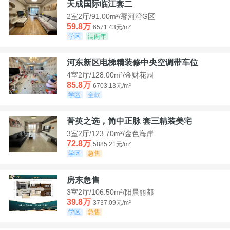
天成国际临江套二
2室2厅/91.00m²/馨河湾G区
59.8万
6571.43元/m²
学区
满两年
河东新区电梯精装修中央空调带车位
4室2厅/128.00m²/金财花园
85.8万
6703.13元/m²
学区
全款
菁英之选，简中正脉 套三精装美宅
3室2厅/123.70m²/金色海岸
72.8万
5885.21元/m²
学区
急售
房东急售
3室2厅/106.50m²/阳晨丽都
39.8万
3737.09元/m²
学区
急售