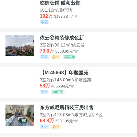
临街旺铺 诚意出售
601.15m²/御景湾
192万
3193.88元/m²
学区
依云谷精装修成色新
3室2厅/99.12m²/依云谷
79.8万
8050.85元/m²
学区
急售
满两年
【M-45668】印鳌嘉苑
3室2厅/143.00m²/印鳌嘉苑
58万
4055.94元/m²
学区
满两年
东方威尼斯精装三房出售
3室2厅/115.03m²/东方威尼斯A区
68.8万
5981.05元/m²
学区
急售