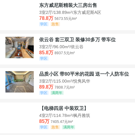
东方威尼斯精装大三房出售
3室2厅/138.89m²/东方威尼斯A区
78.8万
5673.55元/m²
学区
急售
依云谷 套三双卫 装修30多万 带车位
3室2厅/96.00m²/依云谷
85.8万
8937.5元/m²
学区
品质小区 带80平米的花园 送一个人防车位
3室2厅/115.00m²/悦隽风华
89.8万
7808.7元/m²
学区
满两年
【电梯四居 中装双卫】
4室2厅/114.78m²/枫丹雅筑
85万
7405.47元/m²
学区
急售
满两年