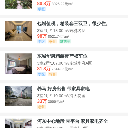
80.8万
8026.22元/m²
学区
包增值税，精装套三双卫，很少住。
3室2厅/115.00m²/云樾名邸
98万
8521.74元/m²
学区
急售
满两年
东城华府精装带产权车位
3室2厅/107.00m²/东城华府A区
81.8万
7644.86元/m²
学区
急售
养马 好房出售 带家具家电
3室2厅/110.00m²/海大花园
33万
3000元/m²
急售
河东中心地段 带平台 家具家电齐全