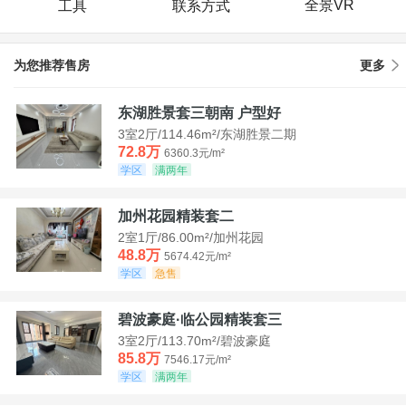
全景VR
工具
联系方式
为您推荐售房
更多
东湖胜景套三朝南 户型好
3室2厅/114.46m²/东湖胜景二期
72.8万
6360.3元/m²
学区
满两年
加州花园精装套二
2室1厅/86.00m²/加州花园
48.8万
5674.42元/m²
学区
急售
碧波豪庭·临公园精装套三
3室2厅/113.70m²/碧波豪庭
85.8万
7546.17元/m²
学区
满两年