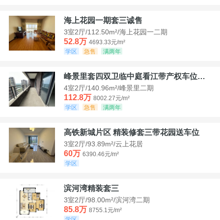
海上花园一期套三诚售
3室2厅/112.50m²/海上花园一二期
52.8万
4693.33元/m²
学区
急售
满两年
峰景里套四双卫临中庭看江带产权车位诚售
4室2厅/140.96m²/峰景里二期
112.8万
8002.27元/m²
学区
急售
满两年
高铁新城片区 精装修套三带花园送车位
3室2厅/93.89m²/云上花居
60万
6390.46元/m²
学区
滨河湾精装套三
3室2厅/98.00m²/滨河湾二期
85.8万
8755.1元/m²
学区