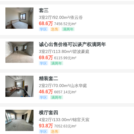
套三
3室2厅/92.00m²/依云谷
68.6万
7456.52元/m²
学区
急售
满两年
诚心出售价格可以谈产权满两年
3室2厅/113.80m²/碧波豪庭
69.6万
6115.99元/m²
学区
满两年
精装套二
2室2厅/70.00m²/山水华庭
46.6万
6657.14元/m²
学区
满两年
横厅套四
4室2厅/133.00m²/锦官天宸
93.8万
7052.63元/m²
学区
急售