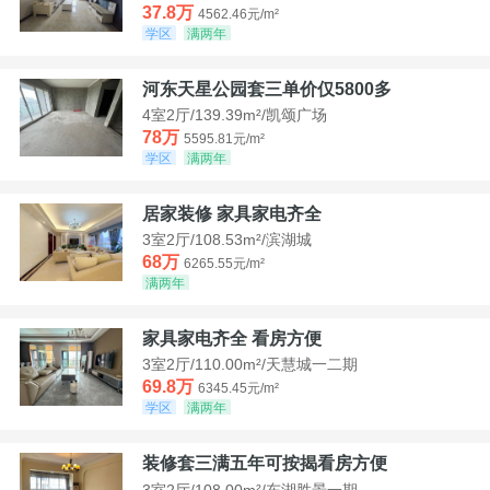
37.8万
4562.46元/m²
学区
满两年
河东天星公园套三单价仅5800多
4室2厅/139.39m²/凯颂广场
78万
5595.81元/m²
学区
满两年
居家装修 家具家电齐全
3室2厅/108.53m²/滨湖城
68万
6265.55元/m²
满两年
家具家电齐全 看房方便
3室2厅/110.00m²/天慧城一二期
69.8万
6345.45元/m²
学区
满两年
装修套三满五年可按揭看房方便
3室2厅/108.00m²/东湖胜景一期