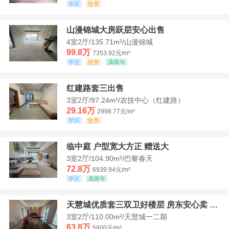
学区
急售
山漫锦城大房跃层安心出售
4室2厅/135.71m²/山漫锦城
99.8万
7353.92元/m²
学区
急售
满两年
红建路套三出售
3室2厅/97.24m²/农技中心（红建路）
29.16万
2998.77元/m²
学区
急售
临中庭 户型宽大方正 赠送大
3室2厅/104.90m²/巴黎春天
72.8万
6939.94元/m²
学区
满两年
天慧城优质套三双卫好楼层 房东安心卖 价格好谈
3室2厅/110.00m²/天慧城一二期
63.8万
5800元/m²