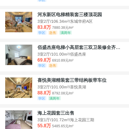
河东新区电梯精装套三楼顶花园
3室2厅/106.34m²/东城华府A区
83.8万
7880.38元/m²
学区
急售
满两年
佰盛杰座电梯小高层套三双卫装修全齐诚意出售
3室2厅/101.00m²/佰盛杰座
69.8万
6910.89元/m²
学区
急售
喜悦美湖精装套三带结构板带车位
3室2厅/101.00m²/喜悦美湖
88.8万
8792.08元/m²
学区
满两年
海上花园套三出售
3室1厅/101.72m²/海上花园三期
55.8万
5485.65元/m²