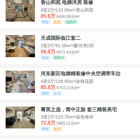
香山和苑 电梯洋房 装修
4室2厅/133.00m²/香山和苑
85.6万
6436.09元/m²
学区
急售
满两年
天成国际临江套二
2室2厅/91.00m²/馨河湾G区
59.8万
6571.43元/m²
学区
满两年
河东新区电梯精装修中央空调带车位
4室2厅/128.00m²/金财花园
85.8万
6703.13元/m²
学区
全款
菁英之选，简中正脉 套三精装美宅
3室2厅/123.70m²/金色海岸
72.8万
5885.21元/m²
学区
急售