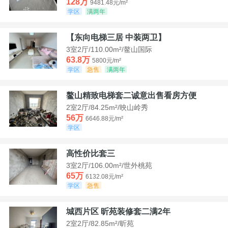
128万
9481.48元/m²
学区
满两年
【东向电梯三居 中装两卫】
3室2厅/110.00m²/鳌山国际
63.8万
5800元/m²
学区
急售
满两年
鳌山精致电梯套二诚意出售看房方便
2室2厅/84.25m²/映山岭秀
56万
6646.88元/m²
学区
高性价比套三
3室2厅/106.00m²/世外桃苑
65万
6132.08元/m²
学区
急售
城西片区 昕苑装修套二满2年
2室2厅/82.85m²/昕苑