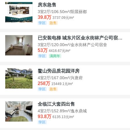
房东急售
3室2厅/106.50m²/阳晨丽都
39.8万
3737.09元/m²
学区
急售
已安装电梯 城东片区金水街林产公司宿舍套三可看江景
3室2厅/120.00m²/金水街林产公司宿舍
53万
4416.67元/m²
学区
满两年
鳌山旁品质花园洋房
4室2厅/167.00m²/兴唐府
258万
15449.1元/m²
学区
急售
全临江大套四出售
4室2厅/152.89m²/逸水鼎城
93.8万
6135.13元/m²
学区