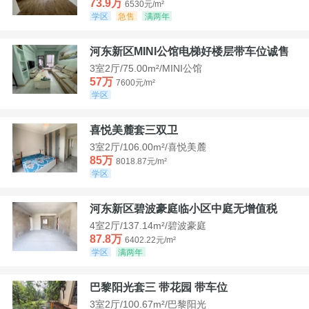
73.9万
6530元/m²
学区
急售
满两年
河东新区MINI公馆电梯好楼层带车位诚售
3室2厅/75.00m²/MINI公馆
57万
7600元/m²
学区
喜悦美麓套三双卫
3室2厅/106.00m²/喜悦美麓
85万
8018.87元/m²
学区
河东新区碧波豪庭临小区中庭无增值税
4室2厅/137.14m²/碧波豪庭
87.8万
6402.22元/m²
学区
满两年
巴黎阳光套三 带花园 带车位
3室2厅/100.67m²/巴黎阳光