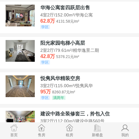
华海公寓套四跃层出售
4室2厅/152.00m²/华海公寓
62.8万
4131.58元/m²
学区
阳光家园电梯小高层
2室2厅/79.61m²/精华逸景二期
42.8万
5376.21元/m²
学区
悦隽风华精装空房
3室2厅/115.00m²/悦隽风华
95万
8260.87元/m²
学区
满两年
建设中路全装修套三，拎包入住
3室2厅/112.00m²/建设中路560号
35万
3125元/m²
学区
急售
首页
售房
租房
新楼盘
我的