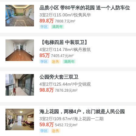
品质小区 带80平米的花园 送一个人防车位
3室2厅/115.00m²/悦隽风华
89.8万
7808.7元/m²
学区
满两年
【电梯四居 中装双卫】
4室2厅/114.78m²/枫丹雅筑
85万
7405.47元/m²
学区
急售
满两年
公园旁大套三双卫
4室2厅/125.44m²/中交锦观
98.8万
7876.28元/m²
海上花园，两梯4户，出门就是人民公园
3室2厅/109.67m²/海上花园一二期
59.8万
5452.72元/m²
学区
急售