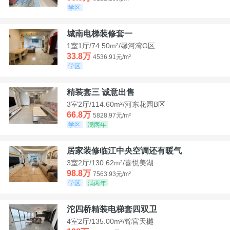
学区
城南电梯装修套一
1室1厅/74.50m²/馨河湾G区
33.8万
4536.91元/m²
学区
精装套三 诚意出售
3室2厅/114.60m²/河东花园B区
66.8万
5828.97元/m²
学区
满两年
居家装修临江中央空调还有暖气
3室2厅/130.62m²/喜悦美湖
98.8万
7563.93元/m²
学区
满两年
沱四桥精装电梯套四双卫
4室2厅/135.00m²/锦官天樾