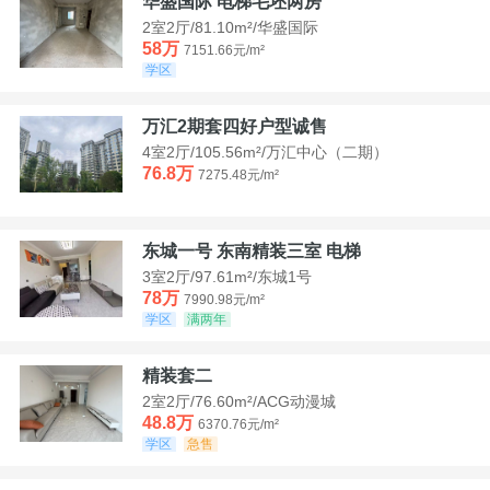
华盛国际 电梯毛坯两房
2室2厅/81.10m²/华盛国际
58万
7151.66元/m²
学区
万汇2期套四好户型诚售
4室2厅/105.56m²/万汇中心（二期）
76.8万
7275.48元/m²
东城一号 东南精装三室 电梯
3室2厅/97.61m²/东城1号
78万
7990.98元/m²
学区
满两年
精装套二
2室2厅/76.60m²/ACG动漫城
48.8万
6370.76元/m²
学区
急售