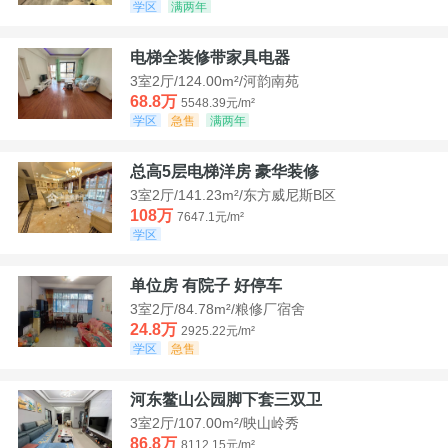
学区
满两年
电梯全装修带家具电器
3室2厅/124.00m²/河韵南苑
68.8万
5548.39元/m²
学区
急售
满两年
总高5层电梯洋房 豪华装修
3室2厅/141.23m²/东方威尼斯B区
108万
7647.1元/m²
学区
单位房 有院子 好停车
3室2厅/84.78m²/粮修厂宿舍
24.8万
2925.22元/m²
学区
急售
河东鳌山公园脚下套三双卫
3室2厅/107.00m²/映山岭秀
86.8万
8112.15元/m²