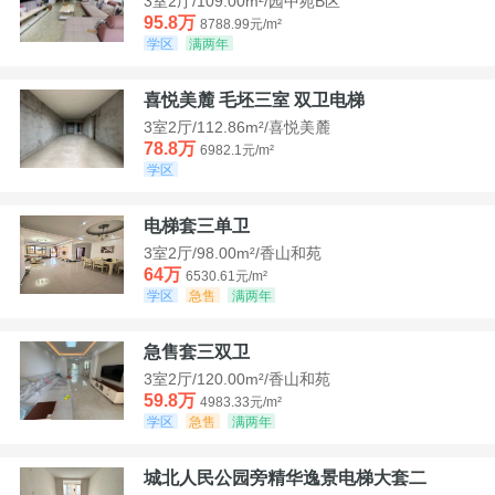
3室2厅/109.00m²/园中苑B区
95.8万
8788.99元/m²
学区
满两年
喜悦美麓 毛坯三室 双卫电梯
3室2厅/112.86m²/喜悦美麓
78.8万
6982.1元/m²
学区
电梯套三单卫
3室2厅/98.00m²/香山和苑
64万
6530.61元/m²
学区
急售
满两年
急售套三双卫
3室2厅/120.00m²/香山和苑
59.8万
4983.33元/m²
学区
急售
满两年
城北人民公园旁精华逸景电梯大套二