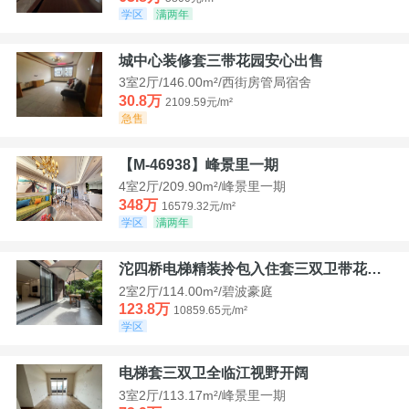
学区
满两年
城中心装修套三带花园安心出售
3室2厅/146.00m²/西街房管局宿舍
30.8万
2109.59元/m²
急售
【M-46938】峰景里一期
4室2厅/209.90m²/峰景里一期
348万
16579.32元/m²
学区
满两年
沱四桥电梯精装拎包入住套三双卫带花园40平米带车位
2室2厅/114.00m²/碧波豪庭
123.8万
10859.65元/m²
学区
电梯套三双卫全临江视野开阔
3室2厅/113.17m²/峰景里一期