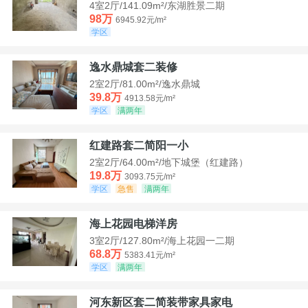
4室2厅/141.09m²/东湖胜景二期
98万
6945.92元/m²
学区
逸水鼎城套二装修
2室2厅/81.00m²/逸水鼎城
39.8万
4913.58元/m²
学区
满两年
红建路套二简阳一小
2室2厅/64.00m²/地下城堡（红建路）
19.8万
3093.75元/m²
学区
急售
满两年
海上花园电梯洋房
3室2厅/127.80m²/海上花园一二期
68.8万
5383.41元/m²
学区
满两年
河东新区套二简装带家具家电