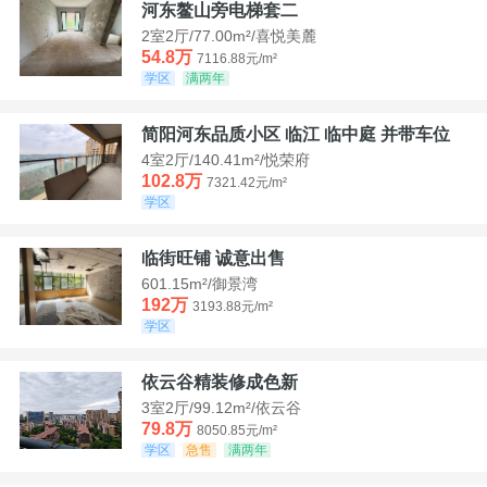
河东鳌山旁电梯套二
2室2厅/77.00m²/喜悦美麓
54.8万
7116.88元/m²
学区
满两年
简阳河东品质小区 临江 临中庭 并带车位
4室2厅/140.41m²/悦荣府
102.8万
7321.42元/m²
学区
临街旺铺 诚意出售
601.15m²/御景湾
192万
3193.88元/m²
学区
依云谷精装修成色新
3室2厅/99.12m²/依云谷
79.8万
8050.85元/m²
学区
急售
满两年