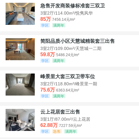
急售开发商装修标准套三双卫
3室2厅/114.00m²/悦隽风华
85万
7456.14元/m²
学区
满两年
简阳品质小区天慧城精装套三出售
3室2厅/109.00m²/天慧城一二期
59.8万
5486.24元/m²
学区
满两年
峰景里大套三双卫带车位
3室2厅/118.80m²/峰景里一期
75.6万
6363.64元/m²
学区
满两年
云上花居套三出售
3室1厅/87.00m²/云上花居
62.88万
7227.59元/m²
学区
急售
满两年