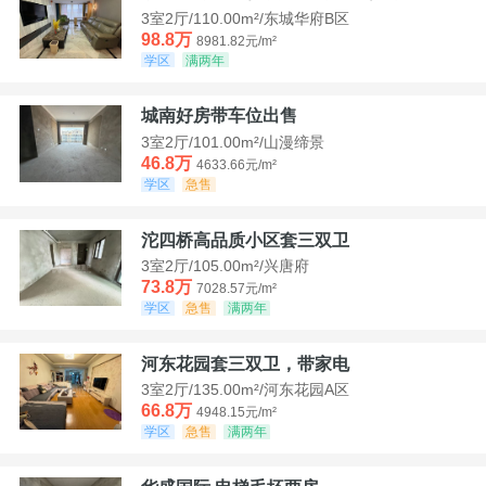
3室2厅/110.00m²/东城华府B区
98.8万
8981.82元/m²
学区
满两年
城南好房带车位出售
3室2厅/101.00m²/山漫缔景
46.8万
4633.66元/m²
学区
急售
沱四桥高品质小区套三双卫
3室2厅/105.00m²/兴唐府
73.8万
7028.57元/m²
学区
急售
满两年
河东花园套三双卫，带家电
3室2厅/135.00m²/河东花园A区
66.8万
4948.15元/m²
学区
急售
满两年