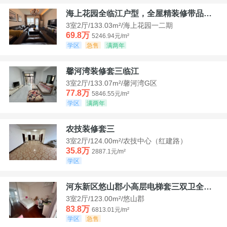
海上花园全临江户型，全屋精装修带品牌家具家电，诚意出售！
3室2厅/133.03m²/海上花园一二期
69.8万
5246.94元/m²
学区
急售
满两年
馨河湾装修套三临江
3室2厅/133.07m²/馨河湾G区
77.8万
5846.55元/m²
学区
满两年
农技装修套三
3室2厅/124.00m²/农技中心（红建路）
35.8万
2887.1元/m²
学区
河东新区悠山郡小高层电梯套三双卫全装带家具家电
3室2厅/123.00m²/悠山郡
83.8万
6813.01元/m²
学区
急售