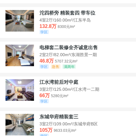
沱四桥旁 精装套四 带车位
4室2厅/160.00m²/江东半岛
132.8万
8300元/m²
学区
电梯套二装修全齐诚意出售
2室2厅/82.00m²/东湖胜景一期
46.8万
5707.32元/m²
学区
急售
满两年
江水湾前后对中庭
3室2厅/125.00m²/江水湾一二期
66万
5280元/m²
学区
东城华府精装套三
3室2厅/109.00m²/东城华府B区
105万
9633.03元/m²
学区