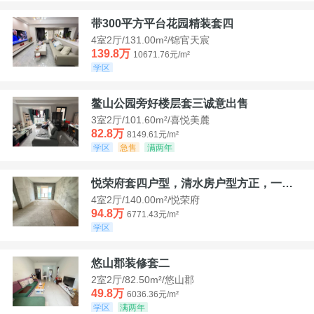
带300平方平台花园精装套四
4室2厅/131.00m²/锦官天宸
139.8万
10671.76元/m²
学区
鳌山公园旁好楼层套三诚意出售
3室2厅/101.60m²/喜悦美麓
82.8万
8149.61元/m²
学区
急售
满两年
悦荣府套四户型，清水房户型方正，一口价94，8
4室2厅/140.00m²/悦荣府
94.8万
6771.43元/m²
学区
悠山郡装修套二
2室2厅/82.50m²/悠山郡
49.8万
6036.36元/m²
学区
满两年