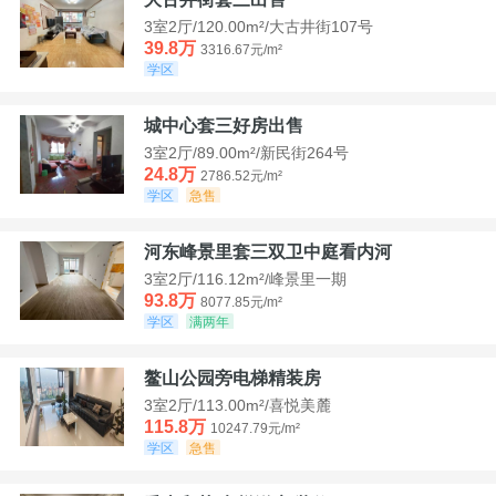
3室2厅/120.00m²/大古井街107号
39.8万
3316.67元/m²
学区
城中心套三好房出售
3室2厅/89.00m²/新民街264号
24.8万
2786.52元/m²
学区
急售
河东峰景里套三双卫中庭看内河
3室2厅/116.12m²/峰景里一期
93.8万
8077.85元/m²
学区
满两年
鳌山公园旁电梯精装房
3室2厅/113.00m²/喜悦美麓
115.8万
10247.79元/m²
学区
急售