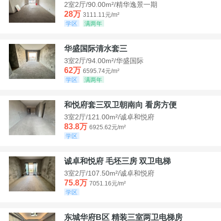
2室2厅/90.00m²/精华逸景一期
28万
3111.11元/m²
学区
满两年
华盛国际清水套三
3室2厅/94.00m²/华盛国际
62万
6595.74元/m²
学区
满两年
和悦府套三双卫朝南向 看房方便
3室2厅/121.00m²/诚卓和悦府
83.8万
6925.62元/m²
学区
诚卓和悦府 毛坯三房 双卫电梯
3室2厅/107.50m²/诚卓和悦府
75.8万
7051.16元/m²
学区
东城华府B区 精装三室两卫电梯房