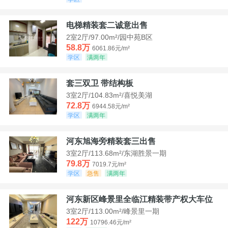
电梯精装套二诚意出售
2室2厅/97.00m²/园中苑B区
58.8万
6061.86元/m²
学区
满两年
套三双卫 带结构板
3室2厅/104.83m²/喜悦美湖
72.8万
6944.58元/m²
学区
满两年
河东旭海旁精装套三出售
3室2厅/113.68m²/东湖胜景一期
79.8万
7019.7元/m²
学区
急售
满两年
河东新区峰景里全临江精装带产权大车位
3室2厅/113.00m²/峰景里一期
122万
10796.46元/m²