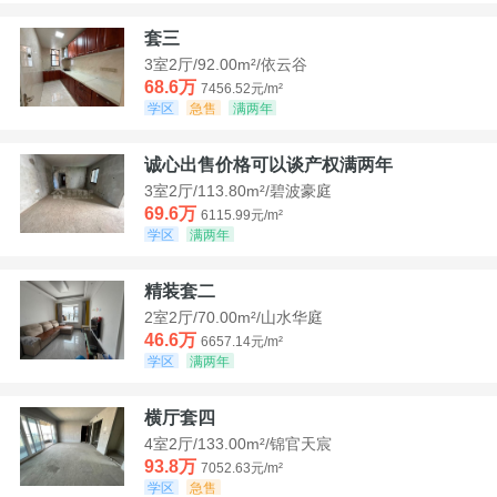
套三
3室2厅/92.00m²/依云谷
68.6万
7456.52元/m²
学区
急售
满两年
诚心出售价格可以谈产权满两年
3室2厅/113.80m²/碧波豪庭
69.6万
6115.99元/m²
学区
满两年
精装套二
2室2厅/70.00m²/山水华庭
46.6万
6657.14元/m²
学区
满两年
横厅套四
4室2厅/133.00m²/锦官天宸
93.8万
7052.63元/m²
学区
急售