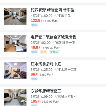
沱四桥旁 精装套四 带车位
4室2厅/160.00m²/江东半岛
132.8万
8300元/m²
学区
电梯套二装修全齐诚意出售
2室2厅/82.00m²/东湖胜景一期
46.8万
5707.32元/m²
学区
急售
满两年
江水湾前后对中庭
3室2厅/125.00m²/江水湾一二期
66万
5280元/m²
学区
东城华府精装套三
3室2厅/109.00m²/东城华府B区
105万
9633.03元/m²
学区