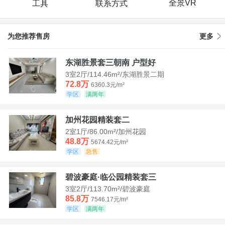
全景VR
工具
联系方式
为您推荐售房
更多
东湖胜景套三朝南 户型好
3室2厅/114.46m²/东湖胜景二期
72.8万
6360.3元/m²
学区
满两年
加州花园精装套二
2室1厅/86.00m²/加州花园
48.8万
5674.42元/m²
学区
急售
碧波豪庭·临公园精装套三
3室2厅/113.70m²/碧波豪庭
85.8万
7546.17元/m²
学区
满两年