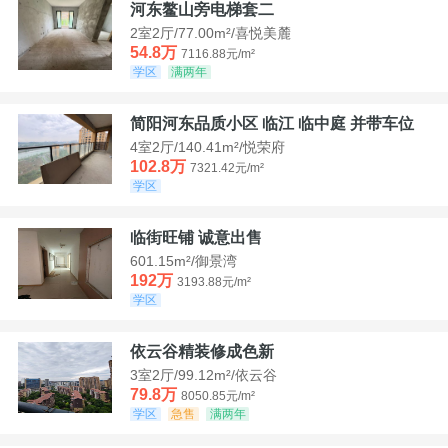
河东鳌山旁电梯套二
2室2厅/77.00m²/喜悦美麓
54.8万
7116.88元/m²
学区
满两年
简阳河东品质小区 临江 临中庭 并带车位
4室2厅/140.41m²/悦荣府
102.8万
7321.42元/m²
学区
临街旺铺 诚意出售
601.15m²/御景湾
192万
3193.88元/m²
学区
依云谷精装修成色新
3室2厅/99.12m²/依云谷
79.8万
8050.85元/m²
学区
急售
满两年