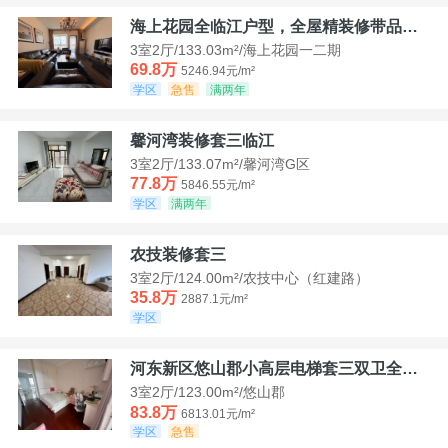
海上花园全临江户型，全屋精装修带品牌家具家电，诚意出售！
3室2厅/133.03m²/海上花园一二期
69.8万
5246.94元/m²
学区
急售
满两年
馨河湾装修套三临江
3室2厅/133.07m²/馨河湾G区
77.8万
5846.55元/m²
学区
满两年
农技装修套三
3室2厅/124.00m²/农技中心（红建路）
35.8万
2887.1元/m²
学区
河东新区悠山郡小高层电梯套三双卫全装带家具家电
3室2厅/123.00m²/悠山郡
83.8万
6813.01元/m²
学区
急售