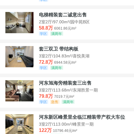
电梯精装套二诚意出售
2室2厅/97.00m²/园中苑B区
58.8万
6061.86元/m²
学区
满两年
套三双卫 带结构板
3室2厅/104.83m²/喜悦美湖
72.8万
6944.58元/m²
学区
满两年
河东旭海旁精装套三出售
3室2厅/113.68m²/东湖胜景一期
79.8万
7019.7元/m²
学区
急售
满两年
河东新区峰景里全临江精装带产权大车位
3室2厅/113.00m²/峰景里一期
122万
10796.46元/m²