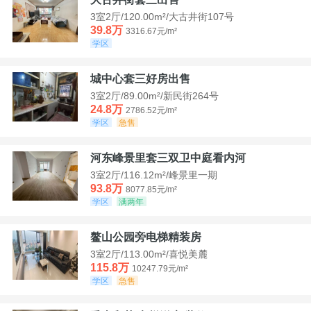
3室2厅/120.00m²/大古井街107号
39.8万
3316.67元/m²
学区
城中心套三好房出售
3室2厅/89.00m²/新民街264号
24.8万
2786.52元/m²
学区
急售
河东峰景里套三双卫中庭看内河
3室2厅/116.12m²/峰景里一期
93.8万
8077.85元/m²
学区
满两年
鳌山公园旁电梯精装房
3室2厅/113.00m²/喜悦美麓
115.8万
10247.79元/m²
学区
急售