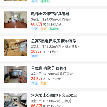
学区
满两年
电梯全装修带家具电器
3室2厅/124.00m²/河韵南苑
68.8万
5548.39元/m²
学区
急售
满两年
总高5层电梯洋房 豪华装修
3室2厅/141.23m²/东方威尼斯B区
108万
7647.1元/m²
学区
单位房 有院子 好停车
3室2厅/84.78m²/粮修厂宿舍
24.8万
2925.22元/m²
学区
急售
河东鳌山公园脚下套三双卫
3室2厅/107.00m²/映山岭秀
86.8万
8112.15元/m²