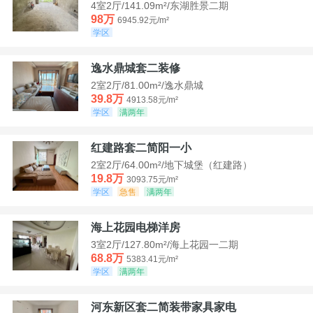
4室2厅/141.09m²/东湖胜景二期
98万
6945.92元/m²
学区
逸水鼎城套二装修
2室2厅/81.00m²/逸水鼎城
39.8万
4913.58元/m²
学区
满两年
红建路套二简阳一小
2室2厅/64.00m²/地下城堡（红建路）
19.8万
3093.75元/m²
学区
急售
满两年
海上花园电梯洋房
3室2厅/127.80m²/海上花园一二期
68.8万
5383.41元/m²
学区
满两年
河东新区套二简装带家具家电