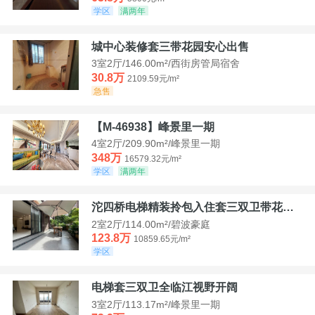
学区
满两年
城中心装修套三带花园安心出售
3室2厅/146.00m²/西街房管局宿舍
30.8万
2109.59元/m²
急售
【M-46938】峰景里一期
4室2厅/209.90m²/峰景里一期
348万
16579.32元/m²
学区
满两年
沱四桥电梯精装拎包入住套三双卫带花园40平米带车位
2室2厅/114.00m²/碧波豪庭
123.8万
10859.65元/m²
学区
电梯套三双卫全临江视野开阔
3室2厅/113.17m²/峰景里一期