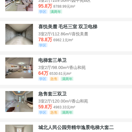
3室2厅/109.00m²/园中苑B区
95.8万
8788.99元/m²
学区
满两年
喜悦美麓 毛坯三室 双卫电梯
3室2厅/112.86m²/喜悦美麓
78.8万
6982.1元/m²
学区
电梯套三单卫
3室2厅/98.00m²/香山和苑
64万
6530.61元/m²
学区
急售
满两年
急售套三双卫
3室2厅/120.00m²/香山和苑
59.8万
4983.33元/m²
学区
急售
满两年
城北人民公园旁精华逸景电梯大套二