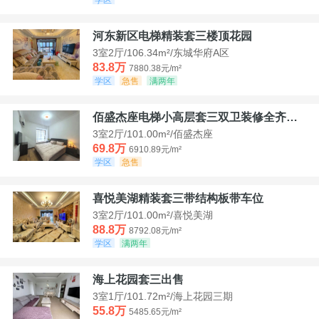
河东新区电梯精装套三楼顶花园
3室2厅/106.34m²/东城华府A区
83.8万
7880.38元/m²
学区
急售
满两年
佰盛杰座电梯小高层套三双卫装修全齐诚意出售
3室2厅/101.00m²/佰盛杰座
69.8万
6910.89元/m²
学区
急售
喜悦美湖精装套三带结构板带车位
3室2厅/101.00m²/喜悦美湖
88.8万
8792.08元/m²
学区
满两年
海上花园套三出售
3室1厅/101.72m²/海上花园三期
55.8万
5485.65元/m²