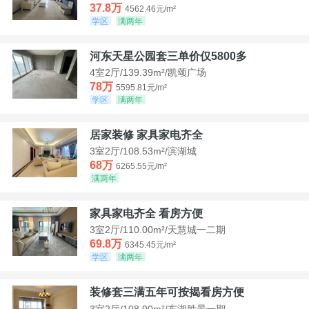
37.8万
4562.46元/m²
学区
满两年
河东天星公园套三单价仅5800多
4室2厅/139.39m²/凯颂广场
78万
5595.81元/m²
学区
满两年
居家装修 家具家电齐全
3室2厅/108.53m²/滨湖城
68万
6265.55元/m²
满两年
家具家电齐全 看房方便
3室2厅/110.00m²/天慧城一二期
69.8万
6345.45元/m²
学区
满两年
装修套三满五年可按揭看房方便
3室2厅/108.00m²/东湖胜景一期