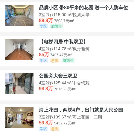
品质小区 带80平米的花园 送一个人防车位
3室2厅/115.00m²/悦隽风华
89.8万
7808.7元/m²
学区
满两年
【电梯四居 中装双卫】
4室2厅/114.78m²/枫丹雅筑
85万
7405.47元/m²
学区
急售
满两年
公园旁大套三双卫
4室2厅/125.44m²/中交锦观
98.8万
7876.28元/m²
海上花园，两梯4户，出门就是人民公园
3室2厅/109.67m²/海上花园一二期
59.8万
5452.72元/m²
学区
急售