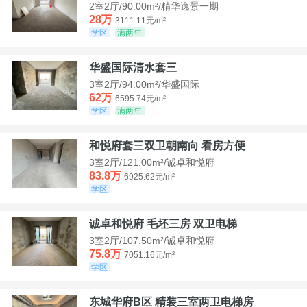
2室2厅/90.00m²/精华逸景一期
28万
3111.11元/m²
学区
满两年
华盛国际清水套三
3室2厅/94.00m²/华盛国际
62万
6595.74元/m²
学区
满两年
和悦府套三双卫朝南向 看房方便
3室2厅/121.00m²/诚卓和悦府
83.8万
6925.62元/m²
学区
诚卓和悦府 毛坯三房 双卫电梯
3室2厅/107.50m²/诚卓和悦府
75.8万
7051.16元/m²
学区
东城华府B区 精装三室两卫电梯房