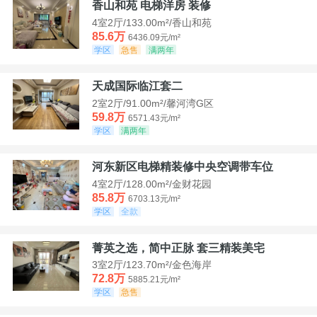
香山和苑 电梯洋房 装修
4室2厅/133.00m²/香山和苑
85.6万
6436.09元/m²
学区
急售
满两年
天成国际临江套二
2室2厅/91.00m²/馨河湾G区
59.8万
6571.43元/m²
学区
满两年
河东新区电梯精装修中央空调带车位
4室2厅/128.00m²/金财花园
85.8万
6703.13元/m²
学区
全款
菁英之选，简中正脉 套三精装美宅
3室2厅/123.70m²/金色海岸
72.8万
5885.21元/m²
学区
急售