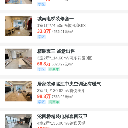
学区
城南电梯装修套一
1室1厅/74.50m²/馨河湾G区
33.8万
4536.91元/m²
学区
精装套三 诚意出售
3室2厅/114.60m²/河东花园B区
66.8万
5828.97元/m²
学区
满两年
居家装修临江中央空调还有暖气
3室2厅/130.62m²/喜悦美湖
98.8万
7563.93元/m²
学区
满两年
沱四桥精装电梯套四双卫
4室2厅/135.00m²/锦官天樾