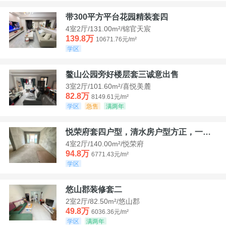
带300平方平台花园精装套四
4室2厅/131.00m²/锦官天宸
139.8万
10671.76元/m²
学区
鳌山公园旁好楼层套三诚意出售
3室2厅/101.60m²/喜悦美麓
82.8万
8149.61元/m²
学区
急售
满两年
悦荣府套四户型，清水房户型方正，一口价94，8
4室2厅/140.00m²/悦荣府
94.8万
6771.43元/m²
学区
悠山郡装修套二
2室2厅/82.50m²/悠山郡
49.8万
6036.36元/m²
学区
满两年