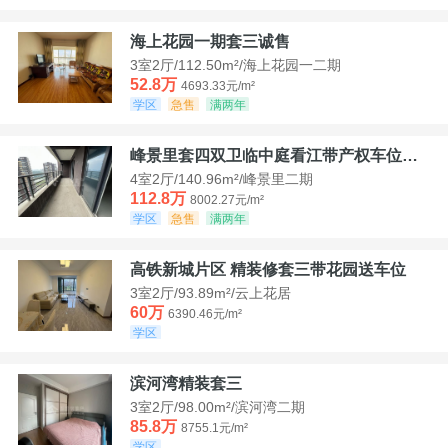
海上花园一期套三诚售
3室2厅/112.50m²/海上花园一二期
52.8万
4693.33元/m²
学区
急售
满两年
峰景里套四双卫临中庭看江带产权车位诚售
4室2厅/140.96m²/峰景里二期
112.8万
8002.27元/m²
学区
急售
满两年
高铁新城片区 精装修套三带花园送车位
3室2厅/93.89m²/云上花居
60万
6390.46元/m²
学区
滨河湾精装套三
3室2厅/98.00m²/滨河湾二期
85.8万
8755.1元/m²
学区