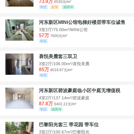
73.9万
6530元/m²
学区
急售
满两年
河东新区MINI公馆电梯好楼层带车位诚售
3室2厅/75.00m²/MINI公馆
57万
7600元/m²
学区
喜悦美麓套三双卫
3室2厅/106.00m²/喜悦美麓
85万
8018.87元/m²
学区
河东新区碧波豪庭临小区中庭无增值税
4室2厅/137.14m²/碧波豪庭
87.8万
6402.22元/m²
学区
满两年
巴黎阳光套三 带花园 带车位
3室2厅/100.67m²/巴黎阳光