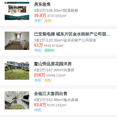
房东急售
3室2厅/106.50m²/阳晨丽都
39.8万
3737.09元/m²
学区
急售
已安装电梯 城东片区金水街林产公司宿舍套三可看江景
3室2厅/120.00m²/金水街林产公司宿舍
53万
4416.67元/m²
学区
满两年
鳌山旁品质花园洋房
4室2厅/167.00m²/兴唐府
258万
15449.1元/m²
学区
急售
全临江大套四出售
4室2厅/152.89m²/逸水鼎城
93.8万
6135.13元/m²
学区