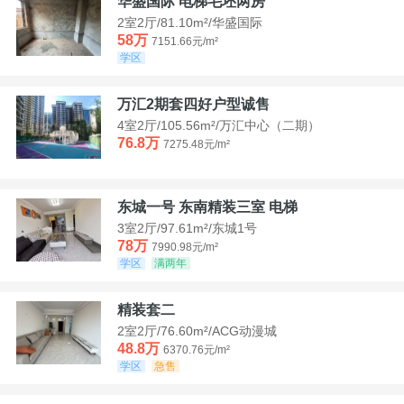
华盛国际 电梯毛坯两房
2室2厅/81.10m²/华盛国际
58万
7151.66元/m²
学区
万汇2期套四好户型诚售
4室2厅/105.56m²/万汇中心（二期）
76.8万
7275.48元/m²
东城一号 东南精装三室 电梯
3室2厅/97.61m²/东城1号
78万
7990.98元/m²
学区
满两年
精装套二
2室2厅/76.60m²/ACG动漫城
48.8万
6370.76元/m²
学区
急售