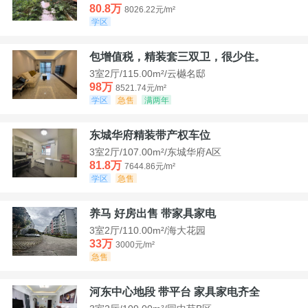
80.8万
8026.22元/m²
学区
包增值税，精装套三双卫，很少住。
3室2厅/115.00m²/云樾名邸
98万
8521.74元/m²
学区
急售
满两年
东城华府精装带产权车位
3室2厅/107.00m²/东城华府A区
81.8万
7644.86元/m²
学区
急售
养马 好房出售 带家具家电
3室2厅/110.00m²/海大花园
33万
3000元/m²
急售
河东中心地段 带平台 家具家电齐全