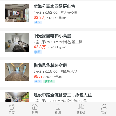
华海公寓套四跃层出售
4室2厅/152.00m²/华海公寓
62.8万
4131.58元/m²
学区
阳光家园电梯小高层
2室2厅/79.61m²/精华逸景二期
42.8万
5376.21元/m²
学区
悦隽风华精装空房
3室2厅/115.00m²/悦隽风华
95万
8260.87元/m²
学区
满两年
建设中路全装修套三，拎包入住
3室2厅/112.00m²/建设中路560号
35万
3125元/m²
学区
急售
首页
售房
租房
新楼盘
我的