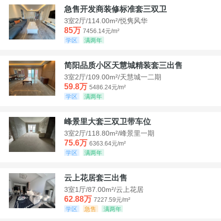
急售开发商装修标准套三双卫
3室2厅/114.00m²/悦隽风华
85万
7456.14元/m²
学区
满两年
简阳品质小区天慧城精装套三出售
3室2厅/109.00m²/天慧城一二期
59.8万
5486.24元/m²
学区
满两年
峰景里大套三双卫带车位
3室2厅/118.80m²/峰景里一期
75.6万
6363.64元/m²
学区
满两年
云上花居套三出售
3室1厅/87.00m²/云上花居
62.88万
7227.59元/m²
学区
急售
满两年