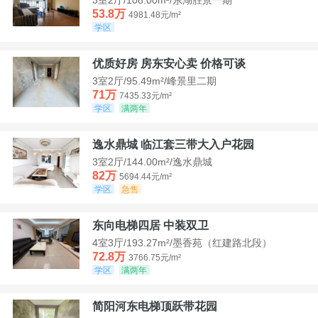
53.8万
4981.48元/m²
学区
优质好房 房东安心卖 价格可谈
3室2厅/95.49m²/峰景里二期
71万
7435.33元/m²
学区
满两年
逸水鼎城 临江套三带大入户花园
3室2厅/144.00m²/逸水鼎城
82万
5694.44元/m²
学区
急售
东向电梯四居 中装双卫
4室3厅/193.27m²/墨香苑（红建路北段）
72.8万
3766.75元/m²
学区
满两年
简阳河东电梯顶跃带花园