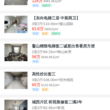
128万
9481.48元/m²
学区
满两年
【东向电梯三居 中装两卫】
3室2厅/110.00m²/鳌山国际
63.8万
5800元/m²
学区
急售
满两年
鳌山精致电梯套二诚意出售看房方便
2室2厅/84.25m²/映山岭秀
56万
6646.88元/m²
学区
高性价比套三
3室2厅/106.00m²/世外桃苑
65万
6132.08元/m²
学区
急售
城西片区 昕苑装修套二满2年
2室2厅/82.85m²/昕苑