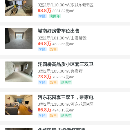
3室2厅/110.00m²/东城华府B区
98.8万
8981.82元/m²
学区
满两年
城南好房带车位出售
3室2厅/101.00m²/山漫缔景
46.8万
4633.66元/m²
学区
急售
沱四桥高品质小区套三双卫
3室2厅/105.00m²/兴唐府
73.8万
7028.57元/m²
学区
急售
满两年
河东花园套三双卫，带家电
3室2厅/135.00m²/河东花园A区
66.8万
4948.15元/m²
学区
急售
满两年