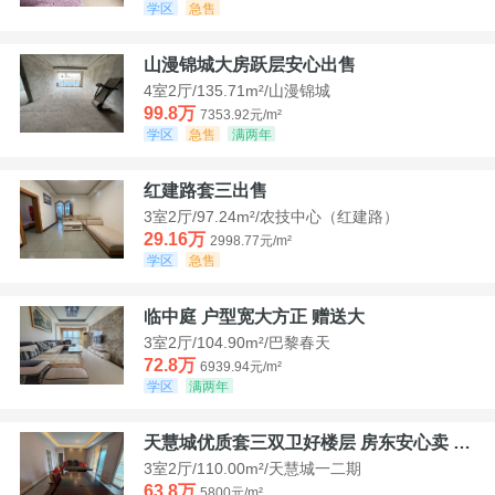
学区
急售
山漫锦城大房跃层安心出售
4室2厅/135.71m²/山漫锦城
99.8万
7353.92元/m²
学区
急售
满两年
红建路套三出售
3室2厅/97.24m²/农技中心（红建路）
29.16万
2998.77元/m²
学区
急售
临中庭 户型宽大方正 赠送大
3室2厅/104.90m²/巴黎春天
72.8万
6939.94元/m²
学区
满两年
天慧城优质套三双卫好楼层 房东安心卖 价格好谈
3室2厅/110.00m²/天慧城一二期
63.8万
5800元/m²