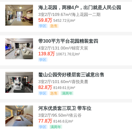
海上花园，两梯4户，出门就是人民公园
3室2厅/109.67m²/海上花园一二期
59.8万
5452.72元/m²
学区
急售
带300平方平台花园精装套四
4室2厅/131.00m²/锦官天宸
139.8万
10671.76元/m²
学区
鳌山公园旁好楼层套三诚意出售
3室2厅/101.60m²/喜悦美麓
82.8万
8149.61元/m²
学区
急售
满两年
河东优质套三双卫 带车位
3室2厅/95.50m²/依云谷
77.8万
8146.6元/m²
学区
满两年