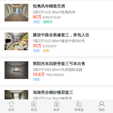
悦隽风华精装空房
3室2厅/115.00m²/悦隽风华
95万
8260.87元/m²
学区
满两年
建设中路全装修套三，拎包入住
3室2厅/112.00m²/建设中路560号
35万
3125元/m²
学区
急售
简阳河东四桥旁套三亏本出售
3室2厅/103.00m²/天府国际花园
78.8万
7650.49元/m²
学区
旭海旁步梯好楼层套三
3室2厅/114.35m²/御景湾
52万
4547.44元/m²
学区
急售
首页
售房
租房
新楼盘
我的