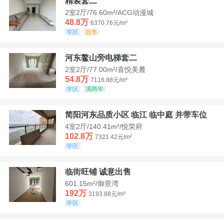
精装套二
2室2厅/76.60m²/ACG动漫城
48.8万
6370.76元/m²
学区
急售
河东鳌山旁电梯套二
2室2厅/77.00m²/喜悦美麓
54.8万
7116.88元/m²
学区
满两年
简阳河东品质小区 临江 临中庭 并带车位
4室2厅/140.41m²/悦荣府
102.8万
7321.42元/m²
学区
临街旺铺 诚意出售
601.15m²/御景湾
192万
3193.88元/m²
学区