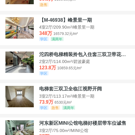
急售
【M-46938】峰景里一期
4室2厅/209.90m²/峰景里一期
348万
16579.32元/m²
学区
满两年
沱四桥电梯精装拎包入住套三双卫带花园40平米带车位
2室2厅/114.00m²/碧波豪庭
123.8万
10859.65元/m²
学区
电梯套三双卫全临江视野开阔
3室2厅/113.17m²/峰景里一期
73.9万
6530元/m²
学区
急售
满两年
河东新区MINI公馆电梯好楼层带车位诚售
3室2厅/75.00m²/MINI公馆