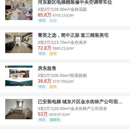
河东新区电梯精装修中央空调带车位
4室2厅/128.00m²/金财花园
85.8万
6703.13元/m²
学区
全款
菁英之选，简中正脉 套三精装美宅
3室2厅/123.70m²/金色海岸
72.8万
5885.21元/m²
学区
急售
房东急售
3室2厅/106.50m²/阳晨丽都
39.8万
3737.09元/m²
学区
急售
已安装电梯 城东片区金水街林产公司宿舍套三可看江景
3室2厅/120.00m²/金水街林产公司宿舍
53万
4416.67元/m²
学区
满两年