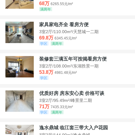
68万
6265.55元/m²
满两年
家具家电齐全 看房方便
3室2厅/110.00m²/天慧城一二期
69.8万
6345.45元/m²
学区
满两年
装修套三满五年可按揭看房方便
3室2厅/108.00m²/东湖胜景一期
53.8万
4981.48元/m²
学区
优质好房 房东安心卖 价格可谈
3室2厅/95.49m²/峰景里二期
71万
7435.33元/m²
学区
满两年
逸水鼎城 临江套三带大入户花园
3室2厅/144.00m²/逸水鼎城