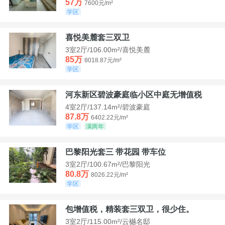
57万
7600元/m²
学区
喜悦美麓套三双卫
3室2厅/106.00m²/喜悦美麓
85万
8018.87元/m²
学区
河东新区碧波豪庭临小区中庭无增值税
4室2厅/137.14m²/碧波豪庭
87.8万
6402.22元/m²
学区
满两年
巴黎阳光套三 带花园 带车位
3室2厅/100.67m²/巴黎阳光
80.8万
8026.22元/m²
学区
包增值税，精装套三双卫，很少住。
3室2厅/115.00m²/云樾名邸