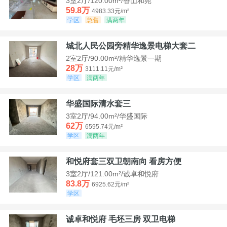
3室2厅/120.00m²/香山和苑
59.8万
4983.33元/m²
学区
急售
满两年
城北人民公园旁精华逸景电梯大套二
2室2厅/90.00m²/精华逸景一期
28万
3111.11元/m²
学区
满两年
华盛国际清水套三
3室2厅/94.00m²/华盛国际
62万
6595.74元/m²
学区
满两年
和悦府套三双卫朝南向 看房方便
3室2厅/121.00m²/诚卓和悦府
83.8万
6925.62元/m²
学区
诚卓和悦府 毛坯三房 双卫电梯