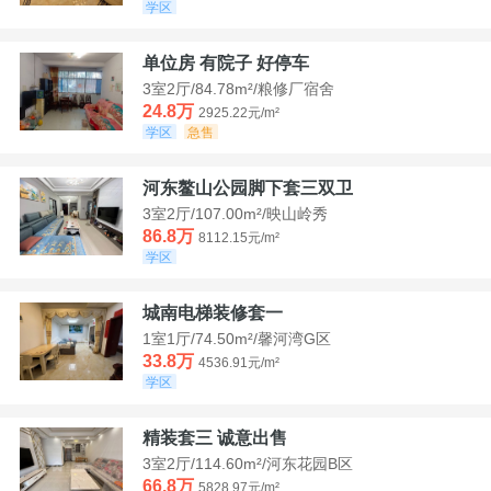
学区
单位房 有院子 好停车
3室2厅/84.78m²/粮修厂宿舍
24.8万
2925.22元/m²
学区
急售
河东鳌山公园脚下套三双卫
3室2厅/107.00m²/映山岭秀
86.8万
8112.15元/m²
学区
城南电梯装修套一
1室1厅/74.50m²/馨河湾G区
33.8万
4536.91元/m²
学区
精装套三 诚意出售
3室2厅/114.60m²/河东花园B区
66.8万
5828.97元/m²