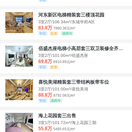
河东新区电梯精装套三楼顶花园
3室2厅/106.34m²/东城华府A区
83.8万
7880.38元/m²
学区
急售
满两年
佰盛杰座电梯小高层套三双卫装修全齐诚意出售
3室2厅/101.00m²/佰盛杰座
69.8万
6910.89元/m²
学区
急售
喜悦美湖精装套三带结构板带车位
3室2厅/101.00m²/喜悦美湖
88.8万
8792.08元/m²
学区
满两年
海上花园套三出售
3室1厅/101.72m²/海上花园三期
55.8万
5485.65元/m²