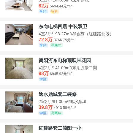
82万
5694.44元/m²
学区
急售
东向电梯四居 中装双卫
4室3厅/193.27m²/墨香苑（红建路北段）
72.8万
3766.75元/m²
学区
满两年
简阳河东电梯顶跃带花园
4室2厅/141.09m²/东湖胜景二期
98万
6945.92元/m²
学区
逸水鼎城套二装修
2室2厅/81.00m²/逸水鼎城
39.8万
4913.58元/m²
学区
满两年
红建路套二简阳一小