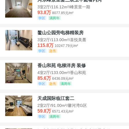
3室2厅/116.12m²/峰景里一期
93.8万
8077.85元/m²
学区
满两年
鳌山公园旁电梯精装房
3室2厅/113.00m²/喜悦美麓
115.8万
10247.79元/m²
学区
急售
香山和苑 电梯洋房 装修
4室2厅/133.00m²/香山和苑
85.6万
6436.09元/m²
学区
急售
满两年
天成国际临江套二
2室2厅/91.00m²/馨河湾G区
59.8万
6571.43元/m²
学区
满两年