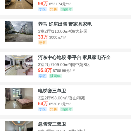
98万
8521.74元/m²
学区
急售
满两年
养马 好房出售 带家具家电
3室2厅/110.00m²/海大花园
33万
3000元/m²
急售
河东中心地段 带平台 家具家电齐全
3室2厅/109.00m²/园中苑B区
95.8万
8788.99元/m²
学区
满两年
电梯套三单卫
3室2厅/98.00m²/香山和苑
64万
6530.61元/m²
学区
急售
满两年
急售套三双卫