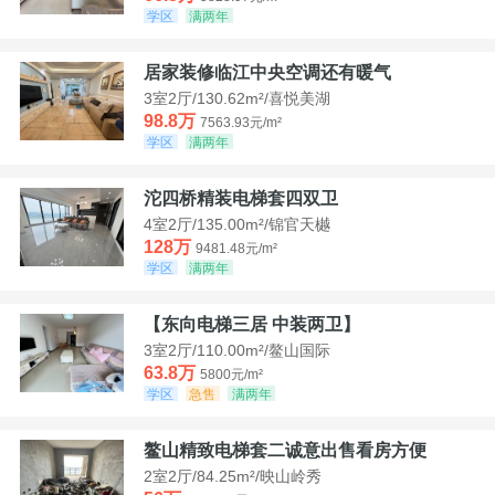
学区
满两年
居家装修临江中央空调还有暖气
3室2厅/130.62m²/喜悦美湖
98.8万
7563.93元/m²
学区
满两年
沱四桥精装电梯套四双卫
4室2厅/135.00m²/锦官天樾
128万
9481.48元/m²
学区
满两年
【东向电梯三居 中装两卫】
3室2厅/110.00m²/鳌山国际
63.8万
5800元/m²
学区
急售
满两年
鳌山精致电梯套二诚意出售看房方便
2室2厅/84.25m²/映山岭秀