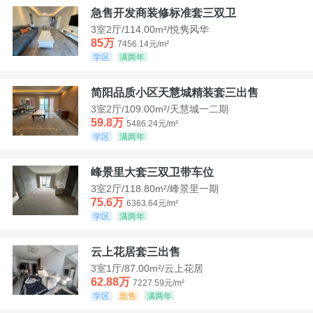
急售开发商装修标准套三双卫
3室2厅/114.00m²/悦隽风华
85万
7456.14元/m²
学区
满两年
简阳品质小区天慧城精装套三出售
3室2厅/109.00m²/天慧城一二期
59.8万
5486.24元/m²
学区
满两年
峰景里大套三双卫带车位
3室2厅/118.80m²/峰景里一期
75.6万
6363.64元/m²
学区
满两年
云上花居套三出售
3室1厅/87.00m²/云上花居
62.88万
7227.59元/m²
学区
急售
满两年