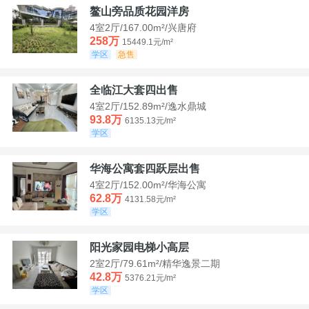
鳌山旁品质花园洋房
4室2厅/167.00m²/兴唐府
258万
15449.1元/m²
学区
急售
全临江大套四出售
4室2厅/152.89m²/逸水鼎城
93.8万
6135.13元/m²
学区
华海公寓套四跃层出售
4室2厅/152.00m²/华海公寓
62.8万
4131.58元/m²
学区
阳光家园电梯小高层
2室2厅/79.61m²/精华逸景二期
42.8万
5376.21元/m²
学区