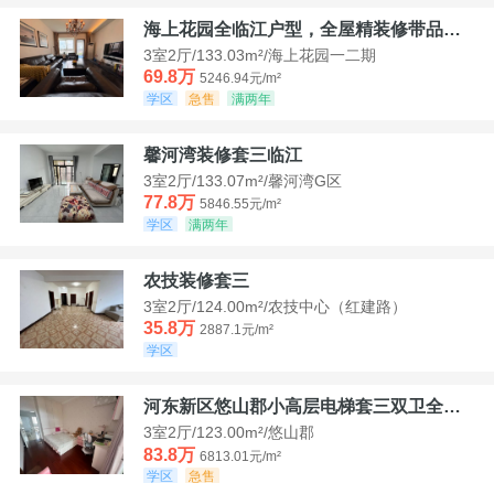
海上花园全临江户型，全屋精装修带品牌家具家电，诚意出售！
3室2厅/133.03m²/海上花园一二期
69.8万
5246.94元/m²
学区
急售
满两年
馨河湾装修套三临江
3室2厅/133.07m²/馨河湾G区
77.8万
5846.55元/m²
学区
满两年
农技装修套三
3室2厅/124.00m²/农技中心（红建路）
35.8万
2887.1元/m²
学区
河东新区悠山郡小高层电梯套三双卫全装带家具家电
3室2厅/123.00m²/悠山郡
83.8万
6813.01元/m²
学区
急售