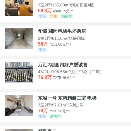
3室2厅/135.00m²/河东花园A区
66.8万
4948.15元/m²
学区
急售
满两年
华盛国际 电梯毛坯两房
2室2厅/81.10m²/华盛国际
58万
7151.66元/m²
学区
万汇2期套四好户型诚售
4室2厅/105.56m²/万汇中心（二期）
76.8万
7275.48元/m²
东城一号 东南精装三室 电梯
3室2厅/97.61m²/东城1号
78万
7990.98元/m²
学区
满两年