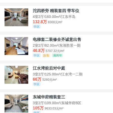
沱四桥旁 精装套四 带车位
4室2厅/160.00m²/江东半岛
132.8万
8300元/m²
学区
电梯套二装修全齐诚意出售
2室2厅/82.00m²/东湖胜景一期
46.8万
5707.32元/m²
学区
急售
满两年
江水湾前后对中庭
3室2厅/125.00m²/江水湾一二期
66万
5280元/m²
学区
东城华府精装套三
3室2厅/109.00m²/东城华府B区
105万
9633.03元/m²
学区