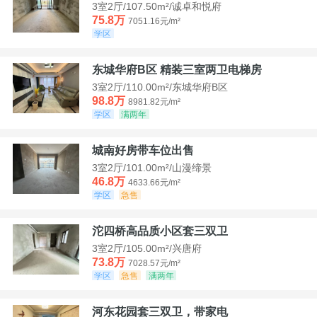
3室2厅/107.50m²/诚卓和悦府
75.8万
7051.16元/m²
学区
东城华府B区 精装三室两卫电梯房
3室2厅/110.00m²/东城华府B区
98.8万
8981.82元/m²
学区
满两年
城南好房带车位出售
3室2厅/101.00m²/山漫缔景
46.8万
4633.66元/m²
学区
急售
沱四桥高品质小区套三双卫
3室2厅/105.00m²/兴唐府
73.8万
7028.57元/m²
学区
急售
满两年
河东花园套三双卫，带家电