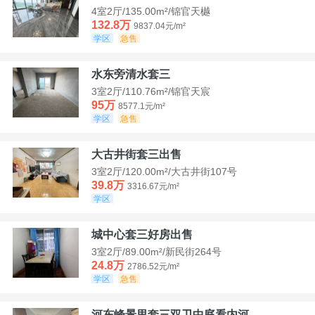
4室2厅/135.00m²/锦官天樾
132.8万
9837.04元/m²
学区
急售
水东旁清水套三
3室2厅/110.76m²/锦官天宸
95万
8577.1元/m²
学区
急售
大古井街套三出售
3室2厅/120.00m²/大古井街107号
39.8万
3316.67元/m²
学区
城中心套三好房出售
3室2厅/89.00m²/新民街264号
24.8万
2786.52元/m²
学区
急售
河东峰景里套三双卫中庭看内河