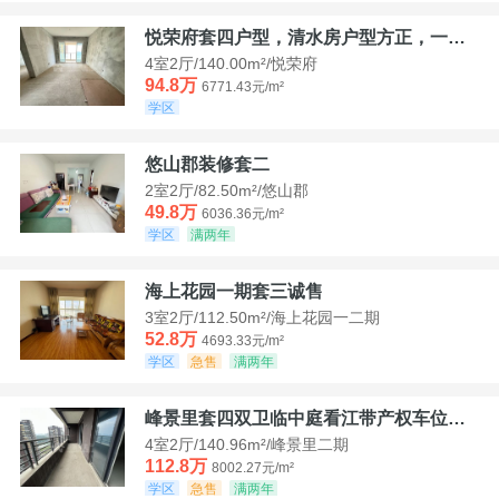
悦荣府套四户型，清水房户型方正，一口价94，8
4室2厅/140.00m²/悦荣府
94.8万
6771.43元/m²
学区
悠山郡装修套二
2室2厅/82.50m²/悠山郡
49.8万
6036.36元/m²
学区
满两年
海上花园一期套三诚售
3室2厅/112.50m²/海上花园一二期
52.8万
4693.33元/m²
学区
急售
满两年
峰景里套四双卫临中庭看江带产权车位诚售
4室2厅/140.96m²/峰景里二期
112.8万
8002.27元/m²
学区
急售
满两年