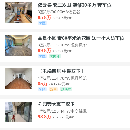
依云谷 套三双卫 装修30多万 带车位
3室2厅/96.00m²/依云谷
85.8万
8937.5元/m²
学区
品质小区 带80平米的花园 送一个人防车位
3室2厅/115.00m²/悦隽风华
89.8万
7808.7元/m²
学区
满两年
【电梯四居 中装双卫】
4室2厅/114.78m²/枫丹雅筑
85万
7405.47元/m²
学区
急售
满两年
公园旁大套三双卫
4室2厅/125.44m²/中交锦观
98.8万
7876.28元/m²