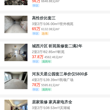
56万
6646.88元/m²
学区
高性价比套三
3室2厅/106.00m²/世外桃苑
65万
6132.08元/m²
学区
急售
城西片区 昕苑装修套二满2年
2室2厅/82.85m²/昕苑
37.8万
4562.46元/m²
学区
满两年
河东天星公园套三单价仅5800多
4室2厅/139.39m²/凯颂广场
78万
5595.81元/m²
学区
满两年
居家装修 家具家电齐全
3室2厅/108.53m²/滨湖城