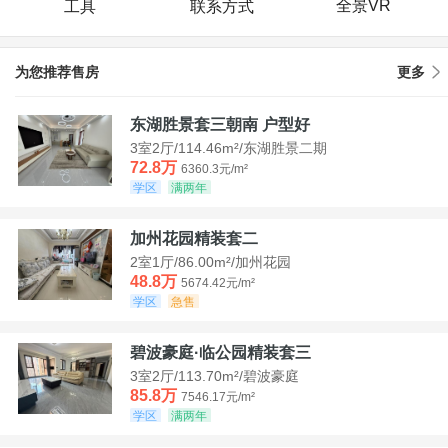
全景VR
工具
联系方式
为您推荐售房
更多
东湖胜景套三朝南 户型好
3室2厅/114.46m²/东湖胜景二期
72.8万
6360.3元/m²
学区
满两年
加州花园精装套二
2室1厅/86.00m²/加州花园
48.8万
5674.42元/m²
学区
急售
碧波豪庭·临公园精装套三
3室2厅/113.70m²/碧波豪庭
85.8万
7546.17元/m²
学区
满两年