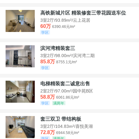
高铁新城片区 精装修套三带花园送车位
3室2厅/93.89m²/云上花居
60万
6390.46元/m²
学区
滨河湾精装套三
3室2厅/98.00m²/滨河湾二期
85.8万
8755.1元/m²
学区
电梯精装套二诚意出售
2室2厅/97.00m²/园中苑B区
58.8万
6061.86元/m²
学区
满两年
套三双卫 带结构板
3室2厅/104.83m²/喜悦美湖
72.8万
6944.58元/m²
学区
满两年