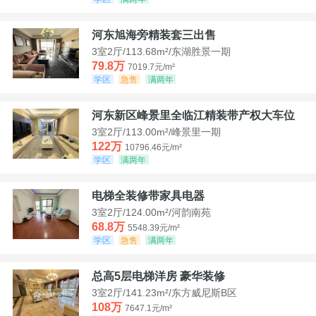
河东旭海旁精装套三出售
3室2厅/113.68m²/东湖胜景一期
79.8万
7019.7元/m²
学区
急售
满两年
河东新区峰景里全临江精装带产权大车位
3室2厅/113.00m²/峰景里一期
122万
10796.46元/m²
学区
满两年
电梯全装修带家具电器
3室2厅/124.00m²/河韵南苑
68.8万
5548.39元/m²
学区
急售
满两年
总高5层电梯洋房 豪华装修
3室2厅/141.23m²/东方威尼斯B区
108万
7647.1元/m²