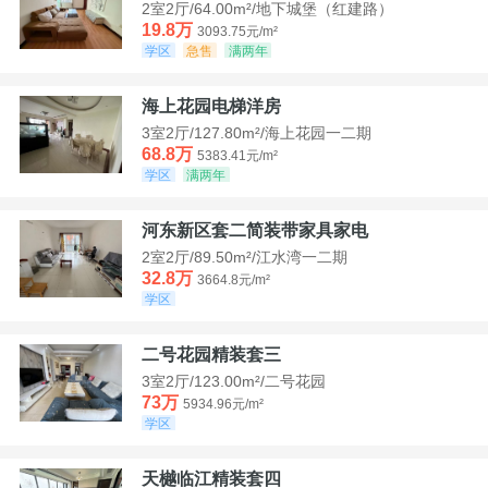
2室2厅/64.00m²/地下城堡（红建路）
19.8万
3093.75元/m²
学区
急售
满两年
海上花园电梯洋房
3室2厅/127.80m²/海上花园一二期
68.8万
5383.41元/m²
学区
满两年
河东新区套二简装带家具家电
2室2厅/89.50m²/江水湾一二期
32.8万
3664.8元/m²
学区
二号花园精装套三
3室2厅/123.00m²/二号花园
73万
5934.96元/m²
学区
天樾临江精装套四