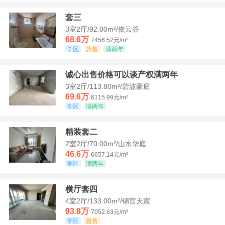
套三
3室2厅/92.00m²/依云谷
68.6万
7456.52元/m²
学区
急售
满两年
诚心出售价格可以谈产权满两年
3室2厅/113.80m²/碧波豪庭
69.6万
6115.99元/m²
学区
满两年
精装套二
2室2厅/70.00m²/山水华庭
46.6万
6657.14元/m²
学区
满两年
横厅套四
4室2厅/133.00m²/锦官天宸
93.8万
7052.63元/m²
学区
急售