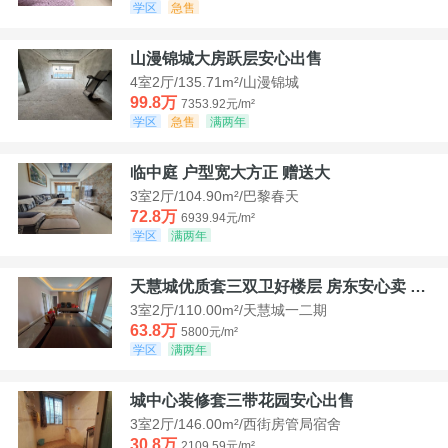
学区
急售
山漫锦城大房跃层安心出售
4室2厅/135.71m²/山漫锦城
99.8万
7353.92元/m²
学区
急售
满两年
临中庭 户型宽大方正 赠送大
3室2厅/104.90m²/巴黎春天
72.8万
6939.94元/m²
学区
满两年
天慧城优质套三双卫好楼层 房东安心卖 价格好谈
3室2厅/110.00m²/天慧城一二期
63.8万
5800元/m²
学区
满两年
城中心装修套三带花园安心出售
3室2厅/146.00m²/西街房管局宿舍
30.8万
2109.59元/m²