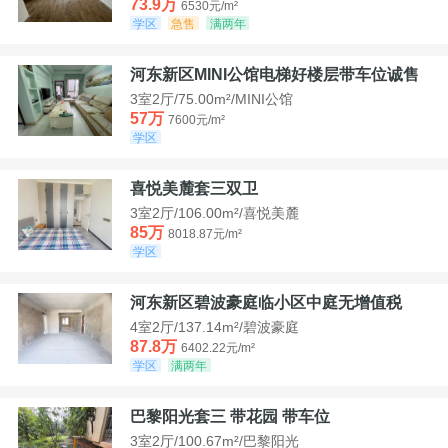
73.9万
6530元/m²
学区
急售
满两年
河东新区MINI公馆电梯好楼层带车位诚售
3室2厅/75.00m²/MINI公馆
57万
7600元/m²
学区
喜悦美麓套三双卫
3室2厅/106.00m²/喜悦美麓
85万
8018.87元/m²
学区
河东新区碧波豪庭临小区中庭无增值税
4室2厅/137.14m²/碧波豪庭
87.8万
6402.22元/m²
学区
满两年
巴黎阳光套三 带花园 带车位
3室2厅/100.67m²/巴黎阳光