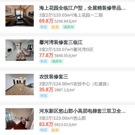
海上花园全临江户型，全屋精装修带品牌家具家电，诚意出售！
3室2厅/133.03m²/海上花园一二期
69.8万
5246.94元/m²
学区
急售
满两年
馨河湾装修套三临江
3室2厅/133.07m²/馨河湾G区
77.8万
5846.55元/m²
学区
满两年
农技装修套三
3室2厅/124.00m²/农技中心（红建路）
35.8万
2887.1元/m²
学区
河东新区悠山郡小高层电梯套三双卫全装带家具家电
3室2厅/123.00m²/悠山郡
83.8万
6813.01元/m²
学区
急售