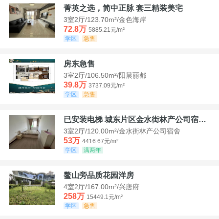
菁英之选，简中正脉 套三精装美宅
3室2厅/123.70m²/金色海岸
72.8万
5885.21元/m²
学区
急售
房东急售
3室2厅/106.50m²/阳晨丽都
39.8万
3737.09元/m²
学区
急售
已安装电梯 城东片区金水街林产公司宿舍套三可看江景
3室2厅/120.00m²/金水街林产公司宿舍
53万
4416.67元/m²
学区
满两年
鳌山旁品质花园洋房
4室2厅/167.00m²/兴唐府
258万
15449.1元/m²
学区
急售