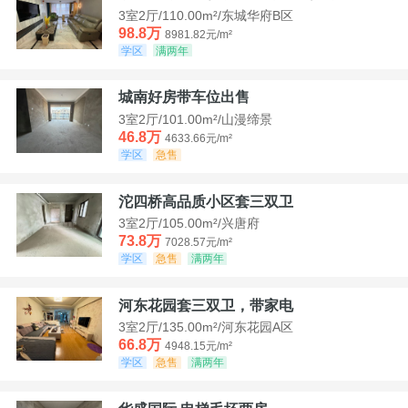
3室2厅/110.00m²/东城华府B区
98.8万
8981.82元/m²
学区
满两年
城南好房带车位出售
3室2厅/101.00m²/山漫缔景
46.8万
4633.66元/m²
学区
急售
沱四桥高品质小区套三双卫
3室2厅/105.00m²/兴唐府
73.8万
7028.57元/m²
学区
急售
满两年
河东花园套三双卫，带家电
3室2厅/135.00m²/河东花园A区
66.8万
4948.15元/m²
学区
急售
满两年