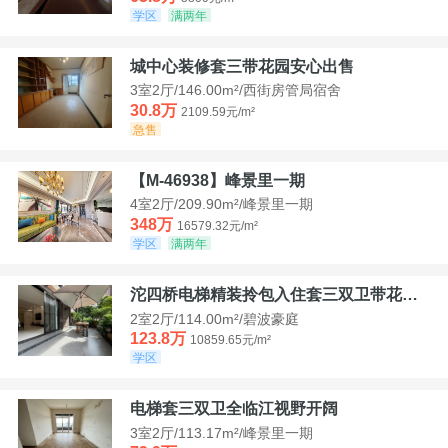
学区
满两年
城中心装修套三带花园安心出售
3室2厅/146.00m²/西街房管局宿舍
30.8万
2109.59元/m²
急售
【M-46938】峰景里一期
4室2厅/209.90m²/峰景里一期
348万
16579.32元/m²
学区
满两年
沱四桥电梯精装拎包入住套三双卫带花园40平米带车位
2室2厅/114.00m²/碧波豪庭
123.8万
10859.65元/m²
学区
电梯套三双卫全临江视野开阔
3室2厅/113.17m²/峰景里一期