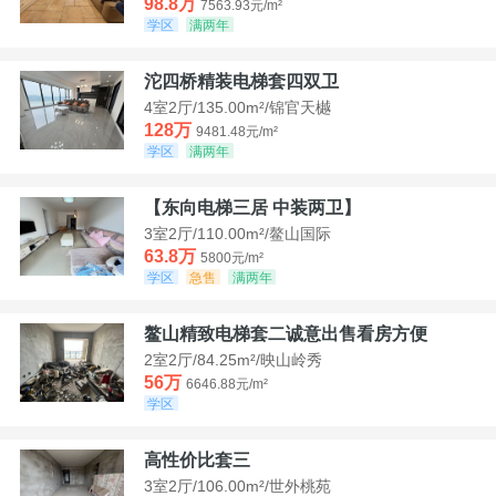
98.8万
7563.93元/m²
学区
满两年
沱四桥精装电梯套四双卫
4室2厅/135.00m²/锦官天樾
128万
9481.48元/m²
学区
满两年
【东向电梯三居 中装两卫】
3室2厅/110.00m²/鳌山国际
63.8万
5800元/m²
学区
急售
满两年
鳌山精致电梯套二诚意出售看房方便
2室2厅/84.25m²/映山岭秀
56万
6646.88元/m²
学区
高性价比套三
3室2厅/106.00m²/世外桃苑