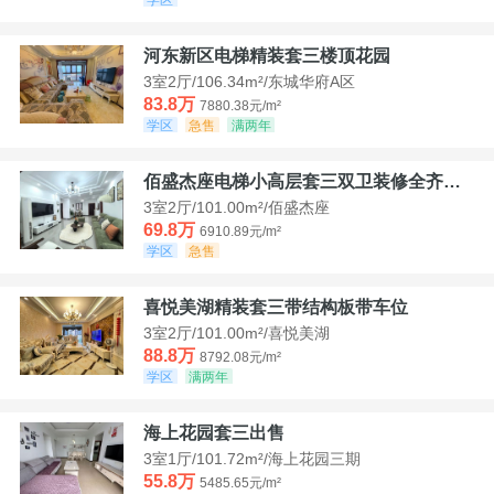
河东新区电梯精装套三楼顶花园
3室2厅/106.34m²/东城华府A区
83.8万
7880.38元/m²
学区
急售
满两年
佰盛杰座电梯小高层套三双卫装修全齐诚意出售
3室2厅/101.00m²/佰盛杰座
69.8万
6910.89元/m²
学区
急售
喜悦美湖精装套三带结构板带车位
3室2厅/101.00m²/喜悦美湖
88.8万
8792.08元/m²
学区
满两年
海上花园套三出售
3室1厅/101.72m²/海上花园三期
55.8万
5485.65元/m²