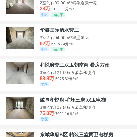
2室2厅/90.00m²/精华逸景一期
28万
3111.11元/m²
学区
满两年
华盛国际清水套三
3室2厅/94.00m²/华盛国际
62万
6595.74元/m²
学区
满两年
和悦府套三双卫朝南向 看房方便
3室2厅/121.00m²/诚卓和悦府
83.8万
6925.62元/m²
学区
诚卓和悦府 毛坯三房 双卫电梯
3室2厅/107.50m²/诚卓和悦府
75.8万
7051.16元/m²
学区
东城华府B区 精装三室两卫电梯房