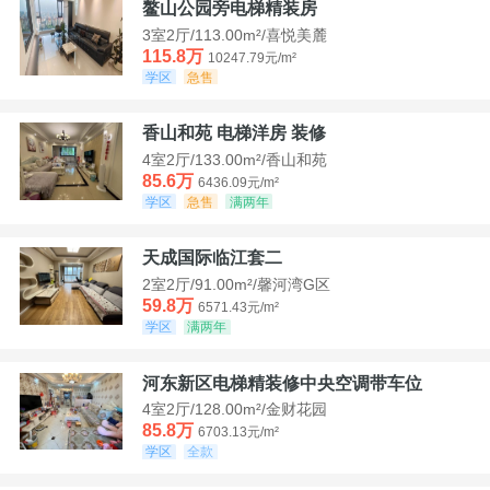
鳌山公园旁电梯精装房
3室2厅/113.00m²/喜悦美麓
115.8万
10247.79元/m²
学区
急售
香山和苑 电梯洋房 装修
4室2厅/133.00m²/香山和苑
85.6万
6436.09元/m²
学区
急售
满两年
天成国际临江套二
2室2厅/91.00m²/馨河湾G区
59.8万
6571.43元/m²
学区
满两年
河东新区电梯精装修中央空调带车位
4室2厅/128.00m²/金财花园
85.8万
6703.13元/m²
学区
全款