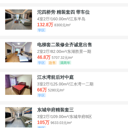
沱四桥旁 精装套四 带车位
4室2厅/160.00m²/江东半岛
132.8万
8300元/m²
学区
电梯套二装修全齐诚意出售
2室2厅/82.00m²/东湖胜景一期
46.8万
5707.32元/m²
学区
急售
满两年
江水湾前后对中庭
3室2厅/125.00m²/江水湾一二期
66万
5280元/m²
学区
东城华府精装套三
3室2厅/109.00m²/东城华府B区
105万
9633.03元/m²
学区