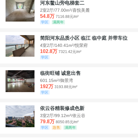
河东鳌山旁电梯套二
2室2厅/77.00m²/喜悦美麓
54.8万
7116.88元/m²
学区
满两年
简阳河东品质小区 临江 临中庭 并带车位
4室2厅/140.41m²/悦荣府
102.8万
7321.42元/m²
学区
临街旺铺 诚意出售
601.15m²/御景湾
192万
3193.88元/m²
学区
依云谷精装修成色新
3室2厅/99.12m²/依云谷
79.8万
8050.85元/m²
学区
急售
满两年