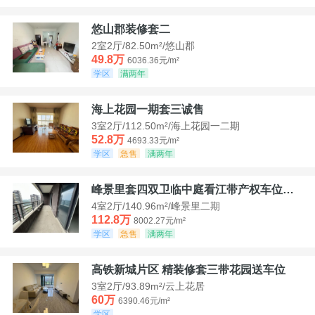
悠山郡装修套二
2室2厅/82.50m²/悠山郡
49.8万
6036.36元/m²
学区
满两年
海上花园一期套三诚售
3室2厅/112.50m²/海上花园一二期
52.8万
4693.33元/m²
学区
急售
满两年
峰景里套四双卫临中庭看江带产权车位诚售
4室2厅/140.96m²/峰景里二期
112.8万
8002.27元/m²
学区
急售
满两年
高铁新城片区 精装修套三带花园送车位
3室2厅/93.89m²/云上花居
60万
6390.46元/m²
学区