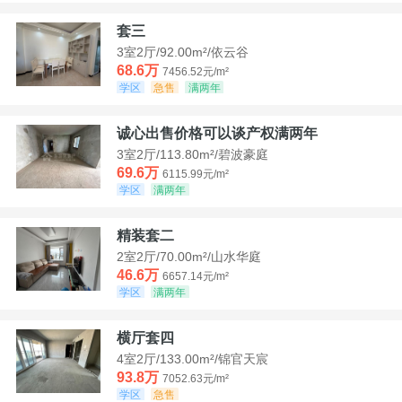
套三
3室2厅/92.00m²/依云谷
68.6万
7456.52元/m²
学区
急售
满两年
诚心出售价格可以谈产权满两年
3室2厅/113.80m²/碧波豪庭
69.6万
6115.99元/m²
学区
满两年
精装套二
2室2厅/70.00m²/山水华庭
46.6万
6657.14元/m²
学区
满两年
横厅套四
4室2厅/133.00m²/锦官天宸
93.8万
7052.63元/m²
学区
急售