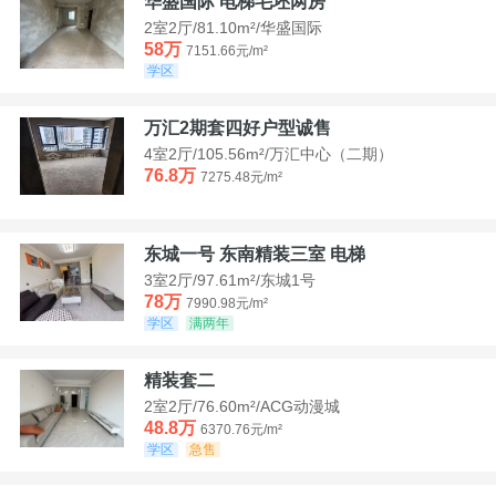
华盛国际 电梯毛坯两房
2室2厅/81.10m²/华盛国际
58万
7151.66元/m²
学区
万汇2期套四好户型诚售
4室2厅/105.56m²/万汇中心（二期）
76.8万
7275.48元/m²
东城一号 东南精装三室 电梯
3室2厅/97.61m²/东城1号
78万
7990.98元/m²
学区
满两年
精装套二
2室2厅/76.60m²/ACG动漫城
48.8万
6370.76元/m²
学区
急售