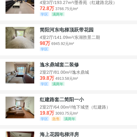
4室3厅/193.27m²/墨香苑（红建路北段）
72.8万
3766.75元/m²
学区
满两年
简阳河东电梯顶跃带花园
4室2厅/141.09m²/东湖胜景二期
98万
6945.92元/m²
学区
逸水鼎城套二装修
2室2厅/81.00m²/逸水鼎城
39.8万
4913.58元/m²
学区
满两年
红建路套二简阳一小
2室2厅/64.00m²/地下城堡（红建路）
19.8万
3093.75元/m²
学区
急售
满两年
海上花园电梯洋房