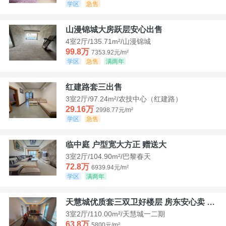
学区
急售
山漫锦城大房跃层安心出售
4室2厅/135.71m²/山漫锦城
99.8万
7353.92元/m²
学区
急售
满两年
红建路套三出售
3室2厅/97.24m²/农技中心（红建路）
29.16万
2998.77元/m²
学区
急售
临中庭 户型宽大方正 赠送大
3室2厅/104.90m²/巴黎春天
72.8万
6939.94元/m²
学区
满两年
天慧城优质套三双卫好楼层 房东安心卖 价格好谈
3室2厅/110.00m²/天慧城一二期
63.8万
5800元/m²