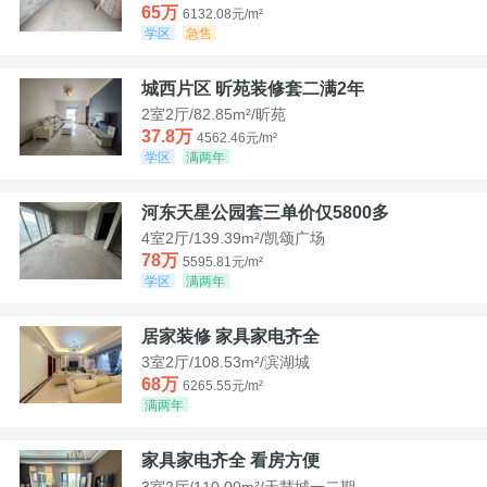
65万
6132.08元/m²
学区
急售
城西片区 昕苑装修套二满2年
2室2厅/82.85m²/昕苑
37.8万
4562.46元/m²
学区
满两年
河东天星公园套三单价仅5800多
4室2厅/139.39m²/凯颂广场
78万
5595.81元/m²
学区
满两年
居家装修 家具家电齐全
3室2厅/108.53m²/滨湖城
68万
6265.55元/m²
满两年
家具家电齐全 看房方便
3室2厅/110.00m²/天慧城一二期