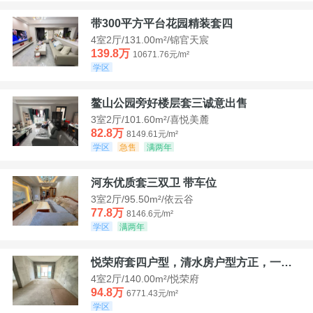
带300平方平台花园精装套四
4室2厅/131.00m²/锦官天宸
139.8万
10671.76元/m²
学区
鳌山公园旁好楼层套三诚意出售
3室2厅/101.60m²/喜悦美麓
82.8万
8149.61元/m²
学区
急售
满两年
河东优质套三双卫 带车位
3室2厅/95.50m²/依云谷
77.8万
8146.6元/m²
学区
满两年
悦荣府套四户型，清水房户型方正，一口价94，8
4室2厅/140.00m²/悦荣府
94.8万
6771.43元/m²
学区