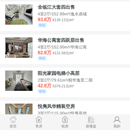
全临江大套四出售
4室2厅/152.89m²/逸水鼎城
93.8万
6135.13元/m²
学区
华海公寓套四跃层出售
4室2厅/152.00m²/华海公寓
62.8万
4131.58元/m²
学区
阳光家园电梯小高层
2室2厅/79.61m²/精华逸景二期
42.8万
5376.21元/m²
学区
悦隽风华精装空房
3室2厅/115.00m²/悦隽风华
95万
8260.87元/m²
学区
满两年
首页
售房
租房
新楼盘
我的