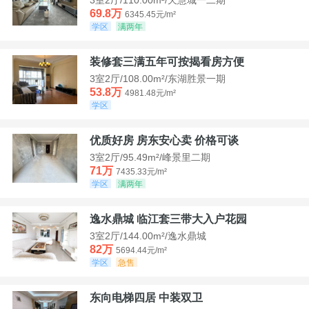
69.8万
6345.45元/m²
学区
满两年
装修套三满五年可按揭看房方便
3室2厅/108.00m²/东湖胜景一期
53.8万
4981.48元/m²
学区
优质好房 房东安心卖 价格可谈
3室2厅/95.49m²/峰景里二期
71万
7435.33元/m²
学区
满两年
逸水鼎城 临江套三带大入户花园
3室2厅/144.00m²/逸水鼎城
82万
5694.44元/m²
学区
急售
东向电梯四居 中装双卫