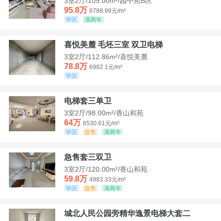
3室2厅/109.00m²/园中苑B区
95.8万
8788.99元/m²
学区
满两年
喜悦美麓 毛坯三室 双卫电梯
3室2厅/112.86m²/喜悦美麓
78.8万
6982.1元/m²
学区
电梯套三单卫
3室2厅/98.00m²/香山和苑
64万
6530.61元/m²
学区
急售
满两年
急售套三双卫
3室2厅/120.00m²/香山和苑
59.8万
4983.33元/m²
学区
急售
满两年
城北人民公园旁精华逸景电梯大套二