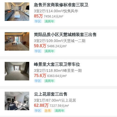
急售开发商装修标准套三双卫
3室2厅/114.00m²/悦隽风华
85万
7456.14元/m²
学区
满两年
简阳品质小区天慧城精装套三出售
3室2厅/109.00m²/天慧城一二期
59.8万
5486.24元/m²
学区
满两年
峰景里大套三双卫带车位
3室2厅/118.80m²/峰景里一期
75.6万
6363.64元/m²
学区
满两年
云上花居套三出售
3室1厅/87.00m²/云上花居
62.88万
7227.59元/m²
学区
急售
满两年