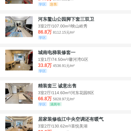
学区
急售
河东鳌山公园脚下套三双卫
3室2厅/107.00m²/映山岭秀
86.8万
8112.15元/m²
学区
城南电梯装修套一
1室1厅/74.50m²/馨河湾G区
33.8万
4536.91元/m²
学区
精装套三 诚意出售
3室2厅/114.60m²/河东花园B区
66.8万
5828.97元/m²
学区
满两年
居家装修临江中央空调还有暖气
3室2厅/130.62m²/喜悦美湖