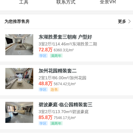
全景VR
工具
联系方式
为您推荐售房
更多
东湖胜景套三朝南 户型好
3室2厅/114.46m²/东湖胜景二期
72.8万
6360.3元/m²
学区
满两年
加州花园精装套二
2室1厅/86.00m²/加州花园
48.8万
5674.42元/m²
学区
急售
碧波豪庭·临公园精装套三
3室2厅/113.70m²/碧波豪庭
85.8万
7546.17元/m²
学区
满两年