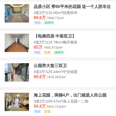
品质小区 带80平米的花园 送一个人防车位
3室2厅/115.00m²/悦隽风华
89.8万
7808.7元/m²
学区
满两年
【电梯四居 中装双卫】
4室2厅/114.78m²/枫丹雅筑
85万
7405.47元/m²
学区
急售
满两年
公园旁大套三双卫
4室2厅/125.44m²/中交锦观
98.8万
7876.28元/m²
海上花园，两梯4户，出门就是人民公园
3室2厅/109.67m²/海上花园一二期
59.8万
5452.72元/m²
学区
急售