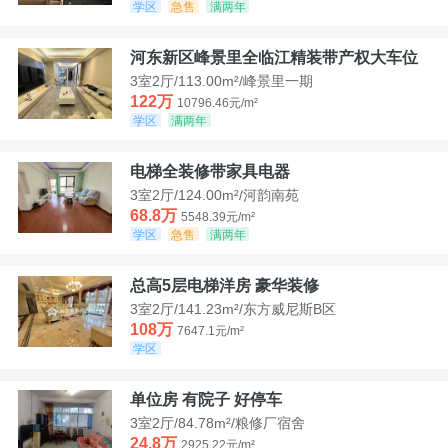
学区
急售
满两年
河东新区峰景里全临江精装带产权大车位
3室2厅/113.00m²/峰景里一期
122万
10796.46元/m²
学区
满两年
电梯全装修带家具电器
3室2厅/124.00m²/河韵南苑
68.8万
5548.39元/m²
学区
急售
满两年
总高5层电梯洋房 豪华装修
3室2厅/141.23m²/东方威尼斯B区
108万
7647.1元/m²
学区
单位房 有院子 好停车
3室2厅/84.78m²/粮修厂宿舍
24.8万
2925.22元/m²