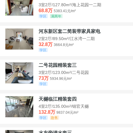
3室2厅/127.80m²/海上花园一二期
68.8万
5383.41元/m²
学区
满两年
河东新区套二简装带家具家电
2室2厅/89.50m²/江水湾一二期
32.8万
3664.8元/m²
学区
二号花园精装套三
3室2厅/123.00m²/二号花园
73万
5934.96元/m²
学区
天樾临江精装套四
4室2厅/135.00m²/锦官天樾
132.8万
9837.04元/m²
学区
急售
水东旁清水套三