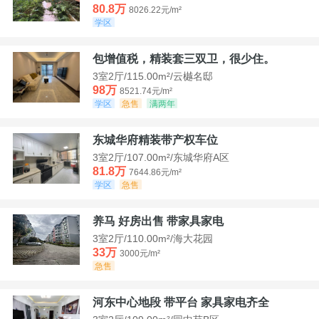
80.8万
8026.22元/m²
学区
包增值税，精装套三双卫，很少住。
3室2厅/115.00m²/云樾名邸
98万
8521.74元/m²
学区
急售
满两年
东城华府精装带产权车位
3室2厅/107.00m²/东城华府A区
81.8万
7644.86元/m²
学区
急售
养马 好房出售 带家具家电
3室2厅/110.00m²/海大花园
33万
3000元/m²
急售
河东中心地段 带平台 家具家电齐全