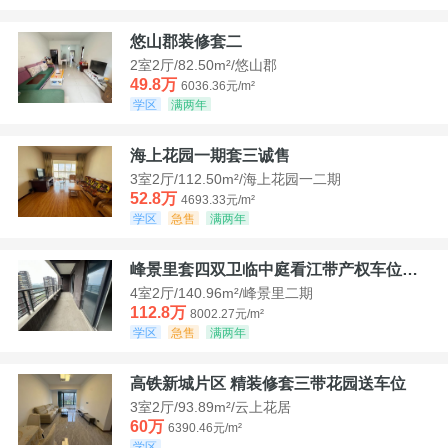
悠山郡装修套二
2室2厅/82.50m²/悠山郡
49.8万
6036.36元/m²
学区
满两年
海上花园一期套三诚售
3室2厅/112.50m²/海上花园一二期
52.8万
4693.33元/m²
学区
急售
满两年
峰景里套四双卫临中庭看江带产权车位诚售
4室2厅/140.96m²/峰景里二期
112.8万
8002.27元/m²
学区
急售
满两年
高铁新城片区 精装修套三带花园送车位
3室2厅/93.89m²/云上花居
60万
6390.46元/m²
学区