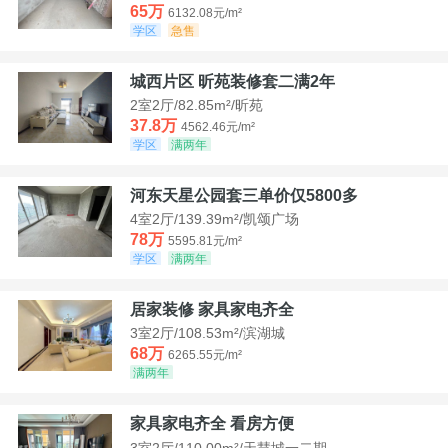
65万
6132.08元/m²
学区
急售
城西片区 昕苑装修套二满2年
2室2厅/82.85m²/昕苑
37.8万
4562.46元/m²
学区
满两年
河东天星公园套三单价仅5800多
4室2厅/139.39m²/凯颂广场
78万
5595.81元/m²
学区
满两年
居家装修 家具家电齐全
3室2厅/108.53m²/滨湖城
68万
6265.55元/m²
满两年
家具家电齐全 看房方便
3室2厅/110.00m²/天慧城一二期