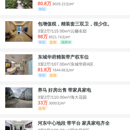
80.8万
8026.22元/m²
学区
包增值税，精装套三双卫，很少住。
3室2厅/115.00m²/云樾名邸
98万
8521.74元/m²
学区
急售
满两年
东城华府精装带产权车位
3室2厅/107.00m²/东城华府A区
81.8万
7644.86元/m²
学区
急售
养马 好房出售 带家具家电
3室2厅/110.00m²/海大花园
33万
3000元/m²
急售
河东中心地段 带平台 家具家电齐全