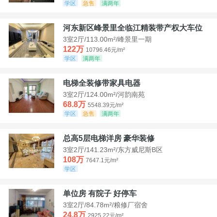
学区
急售
满两年
河东新区峰景里全临江精装带产权大车位
3室2厅/113.00m²/峰景里一期
122万
10796.46元/m²
学区
满两年
电梯全装修带家具电器
3室2厅/124.00m²/河韵南苑
68.8万
5548.39元/m²
学区
急售
满两年
总高5层电梯洋房 豪华装修
3室2厅/141.23m²/东方威尼斯B区
108万
7647.1元/m²
学区
单位房 有院子 好停车
3室2厅/84.78m²/粮修厂宿舍
24.8万
2925.22元/m²