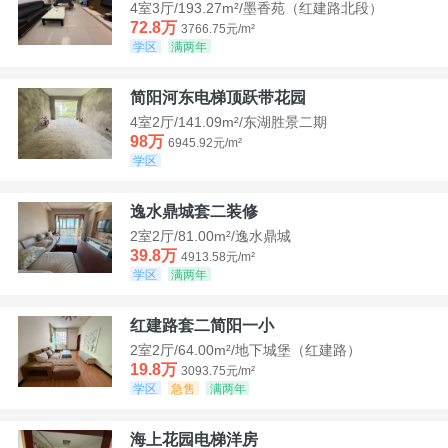
4室3厅/193.27m²/墨香苑（红建路北段）
72.8万
3766.75元/m²
学区
满两年
简阳河东电梯顶跃带花园
4室2厅/141.09m²/东湖胜景二期
98万
6945.92元/m²
学区
逸水鼎城套二装修
2室2厅/81.00m²/逸水鼎城
39.8万
4913.58元/m²
学区
满两年
红建路套二简阳一小
2室2厅/64.00m²/地下城堡（红建路）
19.8万
3093.75元/m²
学区
急售
满两年
海上花园电梯洋房