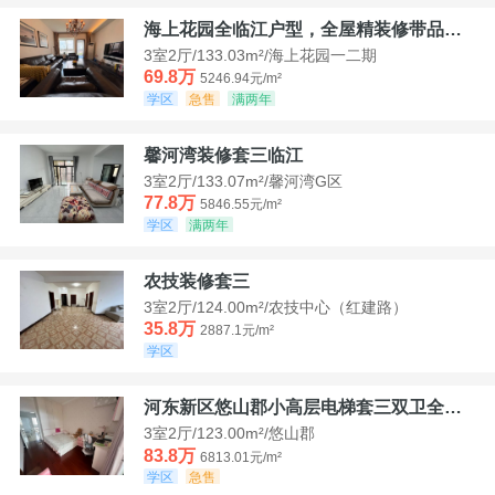
海上花园全临江户型，全屋精装修带品牌家具家电，诚意出售！
3室2厅/133.03m²/海上花园一二期
69.8万
5246.94元/m²
学区
急售
满两年
馨河湾装修套三临江
3室2厅/133.07m²/馨河湾G区
77.8万
5846.55元/m²
学区
满两年
农技装修套三
3室2厅/124.00m²/农技中心（红建路）
35.8万
2887.1元/m²
学区
河东新区悠山郡小高层电梯套三双卫全装带家具家电
3室2厅/123.00m²/悠山郡
83.8万
6813.01元/m²
学区
急售