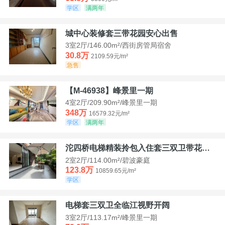
学区
满两年
城中心装修套三带花园安心出售
3室2厅/146.00m²/西街房管局宿舍
30.8万
2109.59元/m²
急售
【M-46938】峰景里一期
4室2厅/209.90m²/峰景里一期
348万
16579.32元/m²
学区
满两年
沱四桥电梯精装拎包入住套三双卫带花园40平米带车位
2室2厅/114.00m²/碧波豪庭
123.8万
10859.65元/m²
学区
电梯套三双卫全临江视野开阔
3室2厅/113.17m²/峰景里一期