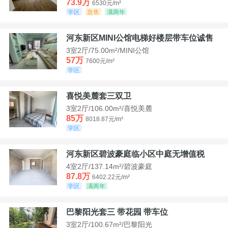
73.9万
6530元/m²
学区
急售
满两年
河东新区MINI公馆电梯好楼层带车位诚售
3室2厅/75.00m²/MINI公馆
57万
7600元/m²
学区
喜悦美麓套三双卫
3室2厅/106.00m²/喜悦美麓
85万
8018.87元/m²
学区
河东新区碧波豪庭临小区中庭无增值税
4室2厅/137.14m²/碧波豪庭
87.8万
6402.22元/m²
学区
满两年
巴黎阳光套三 带花园 带车位
3室2厅/100.67m²/巴黎阳光