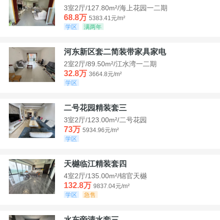
3室2厅/127.80m²/海上花园一二期
68.8万
5383.41元/m²
学区
满两年
河东新区套二简装带家具家电
2室2厅/89.50m²/江水湾一二期
32.8万
3664.8元/m²
学区
二号花园精装套三
3室2厅/123.00m²/二号花园
73万
5934.96元/m²
学区
天樾临江精装套四
4室2厅/135.00m²/锦官天樾
132.8万
9837.04元/m²
学区
急售
水东旁清水套三