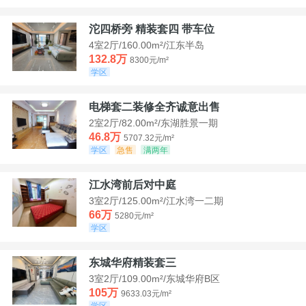
沱四桥旁 精装套四 带车位
4室2厅/160.00m²/江东半岛
132.8万
8300元/m²
学区
电梯套二装修全齐诚意出售
2室2厅/82.00m²/东湖胜景一期
46.8万
5707.32元/m²
学区
急售
满两年
江水湾前后对中庭
3室2厅/125.00m²/江水湾一二期
66万
5280元/m²
学区
东城华府精装套三
3室2厅/109.00m²/东城华府B区
105万
9633.03元/m²
学区