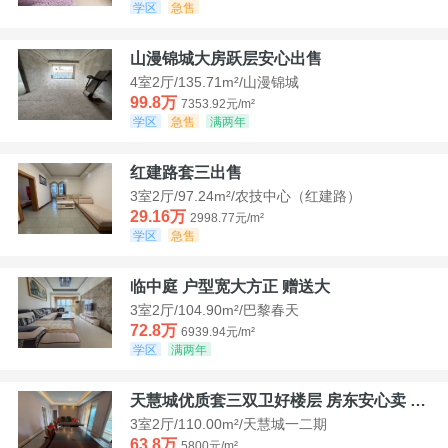
学区
急售
山漫锦城大房跃层安心出售
4室2厅/135.71m²/山漫锦城
99.8万
7353.92元/m²
学区
急售
满两年
红建路套三出售
3室2厅/97.24m²/农技中心（红建路）
29.16万
2998.77元/m²
学区
急售
临中庭 户型宽大方正 赠送大
3室2厅/104.90m²/巴黎春天
72.8万
6939.94元/m²
学区
满两年
天慧城优质套三双卫好楼层 房东安心卖 价格好谈
3室2厅/110.00m²/天慧城一二期
63.8万
5800元/m²