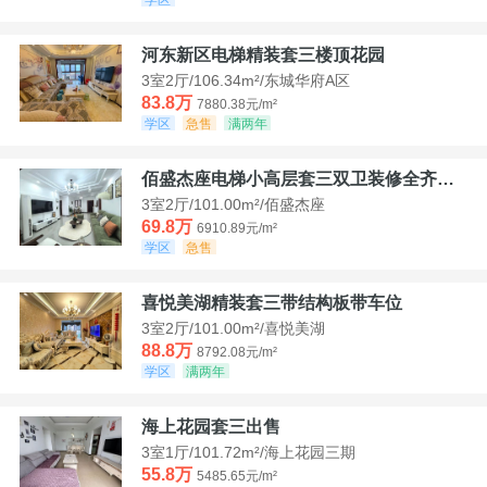
河东新区电梯精装套三楼顶花园
3室2厅/106.34m²/东城华府A区
83.8万
7880.38元/m²
学区
急售
满两年
佰盛杰座电梯小高层套三双卫装修全齐诚意出售
3室2厅/101.00m²/佰盛杰座
69.8万
6910.89元/m²
学区
急售
喜悦美湖精装套三带结构板带车位
3室2厅/101.00m²/喜悦美湖
88.8万
8792.08元/m²
学区
满两年
海上花园套三出售
3室1厅/101.72m²/海上花园三期
55.8万
5485.65元/m²