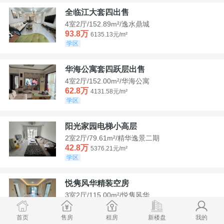
全临江大套四出售
4室2厅/152.89m²/逸水鼎城
93.8万
6135.13元/m²
学区
华海公寓套四跃层出售
4室2厅/152.00m²/华海公寓
62.8万
4131.58元/m²
学区
阳光家园电梯小高层
2室2厅/79.61m²/精华逸景二期
42.8万
5376.21元/m²
学区
悦隽风华精装空房
3室2厅/115.00m²/悦隽风华
95万
8260.87元/m²
学区
满两年
首页
售房
租房
新楼盘
我的