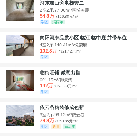
河东鳌山旁电梯套二
2室2厅/77.00m²/喜悦美麓
54.8万
7116.88元/m²
学区
满两年
简阳河东品质小区 临江 临中庭 并带车位
4室2厅/140.41m²/悦荣府
102.8万
7321.42元/m²
学区
临街旺铺 诚意出售
601.15m²/御景湾
192万
3193.88元/m²
学区
依云谷精装修成色新
3室2厅/99.12m²/依云谷
79.8万
8050.85元/m²
学区
急售
满两年