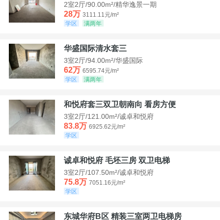
2室2厅/90.00m²/精华逸景一期
28万
3111.11元/m²
学区
满两年
华盛国际清水套三
3室2厅/94.00m²/华盛国际
62万
6595.74元/m²
学区
满两年
和悦府套三双卫朝南向 看房方便
3室2厅/121.00m²/诚卓和悦府
83.8万
6925.62元/m²
学区
诚卓和悦府 毛坯三房 双卫电梯
3室2厅/107.50m²/诚卓和悦府
75.8万
7051.16元/m²
学区
东城华府B区 精装三室两卫电梯房