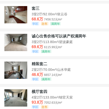
套三
3室2厅/92.00m²/依云谷
68.6万
7456.52元/m²
学区
急售
满两年
诚心出售价格可以谈产权满两年
3室2厅/113.80m²/碧波豪庭
69.6万
6115.99元/m²
学区
满两年
精装套二
2室2厅/70.00m²/山水华庭
46.6万
6657.14元/m²
学区
满两年
横厅套四
4室2厅/133.00m²/锦官天宸
93.8万
7052.63元/m²
学区
急售