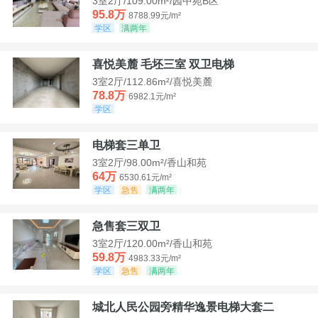
3室2厅/109.00m²/园中苑B区
95.8万
8788.99元/m²
学区
满两年
喜悦美麓 毛坯三室 双卫电梯
3室2厅/112.86m²/喜悦美麓
78.8万
6982.1元/m²
学区
电梯套三单卫
3室2厅/98.00m²/香山和苑
64万
6530.61元/m²
学区
急售
满两年
急售套三双卫
3室2厅/120.00m²/香山和苑
59.8万
4983.33元/m²
学区
急售
满两年
城北人民公园旁精华逸景电梯大套二