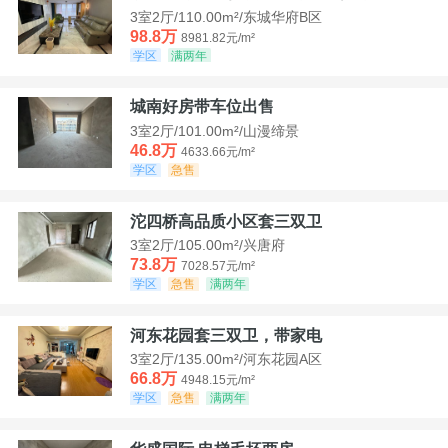
3室2厅/110.00m²/东城华府B区
98.8万
8981.82元/m²
学区
满两年
城南好房带车位出售
3室2厅/101.00m²/山漫缔景
46.8万
4633.66元/m²
学区
急售
沱四桥高品质小区套三双卫
3室2厅/105.00m²/兴唐府
73.8万
7028.57元/m²
学区
急售
满两年
河东花园套三双卫，带家电
3室2厅/135.00m²/河东花园A区
66.8万
4948.15元/m²
学区
急售
满两年