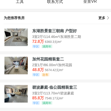
全景VR
工具
联系方式
为您推荐售房
更多
东湖胜景套三朝南 户型好
3室2厅/114.46m²/东湖胜景二期
72.8万
6360.3元/m²
学区
满两年
加州花园精装套二
2室1厅/86.00m²/加州花园
48.8万
5674.42元/m²
学区
急售
碧波豪庭·临公园精装套三
3室2厅/113.70m²/碧波豪庭
85.8万
7546.17元/m²
学区
满两年