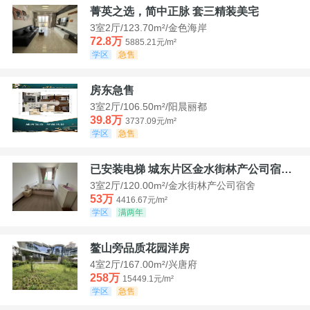
菁英之选，简中正脉 套三精装美宅
3室2厅/123.70m²/金色海岸
72.8万
5885.21元/m²
学区
急售
房东急售
3室2厅/106.50m²/阳晨丽都
39.8万
3737.09元/m²
学区
急售
已安装电梯 城东片区金水街林产公司宿舍套三可看江景
3室2厅/120.00m²/金水街林产公司宿舍
53万
4416.67元/m²
学区
满两年
鳌山旁品质花园洋房
4室2厅/167.00m²/兴唐府
258万
15449.1元/m²
学区
急售