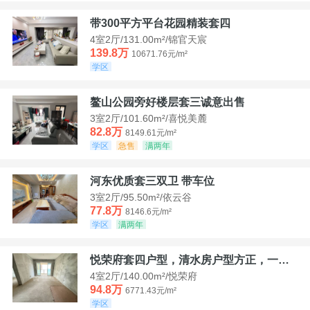
带300平方平台花园精装套四
4室2厅/131.00m²/锦官天宸
139.8万
10671.76元/m²
学区
鳌山公园旁好楼层套三诚意出售
3室2厅/101.60m²/喜悦美麓
82.8万
8149.61元/m²
学区
急售
满两年
河东优质套三双卫 带车位
3室2厅/95.50m²/依云谷
77.8万
8146.6元/m²
学区
满两年
悦荣府套四户型，清水房户型方正，一口价94，8
4室2厅/140.00m²/悦荣府
94.8万
6771.43元/m²
学区