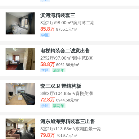
滨河湾精装套三
3室2厅/98.00m²/滨河湾二期
85.8万
8755.1元/m²
学区
电梯精装套二诚意出售
2室2厅/97.00m²/园中苑B区
58.8万
6061.86元/m²
学区
满两年
套三双卫 带结构板
3室2厅/104.83m²/喜悦美湖
72.8万
6944.58元/m²
学区
满两年
河东旭海旁精装套三出售
3室2厅/113.68m²/东湖胜景一期
79.8万
7019.7元/m²