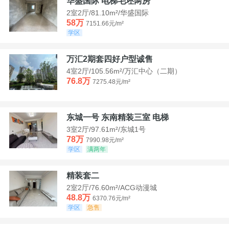
华盛国际 电梯毛坯两房
2室2厅/81.10m²/华盛国际
58万
7151.66元/m²
学区
万汇2期套四好户型诚售
4室2厅/105.56m²/万汇中心（二期）
76.8万
7275.48元/m²
东城一号 东南精装三室 电梯
3室2厅/97.61m²/东城1号
78万
7990.98元/m²
学区
满两年
精装套二
2室2厅/76.60m²/ACG动漫城
48.8万
6370.76元/m²
学区
急售