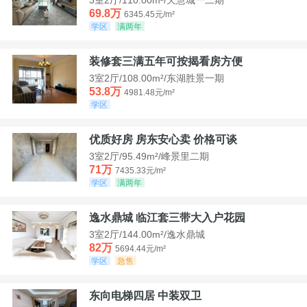
69.8万
6345.45元/m²
学区
满两年
装修套三满五年可按揭看房方便
3室2厅/108.00m²/东湖胜景一期
53.8万
4981.48元/m²
学区
优质好房 房东安心卖 价格可谈
3室2厅/95.49m²/峰景里二期
71万
7435.33元/m²
学区
满两年
逸水鼎城 临江套三带大入户花园
3室2厅/144.00m²/逸水鼎城
82万
5694.44元/m²
学区
急售
东向电梯四居 中装双卫