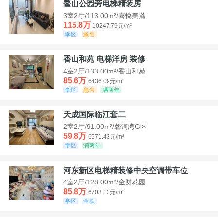
鳌山公园旁电梯精装房
3室2厅/113.00m²/喜悦美麓
115.8万
10247.79元/m²
学区
急售
香山和苑 电梯洋房 装修
4室2厅/133.00m²/香山和苑
85.6万
6436.09元/m²
学区
急售
满两年
天成国际临江套二
2室2厅/91.00m²/馨河湾G区
59.8万
6571.43元/m²
学区
满两年
河东新区电梯精装修中央空调带车位
4室2厅/128.00m²/金财花园
85.8万
6703.13元/m²
学区
全款