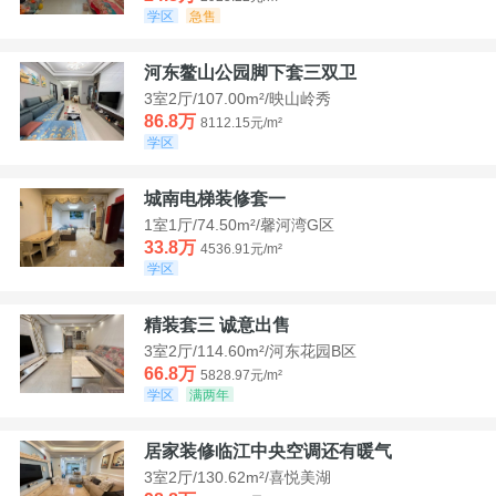
学区
急售
河东鳌山公园脚下套三双卫
3室2厅/107.00m²/映山岭秀
86.8万
8112.15元/m²
学区
城南电梯装修套一
1室1厅/74.50m²/馨河湾G区
33.8万
4536.91元/m²
学区
精装套三 诚意出售
3室2厅/114.60m²/河东花园B区
66.8万
5828.97元/m²
学区
满两年
居家装修临江中央空调还有暖气
3室2厅/130.62m²/喜悦美湖