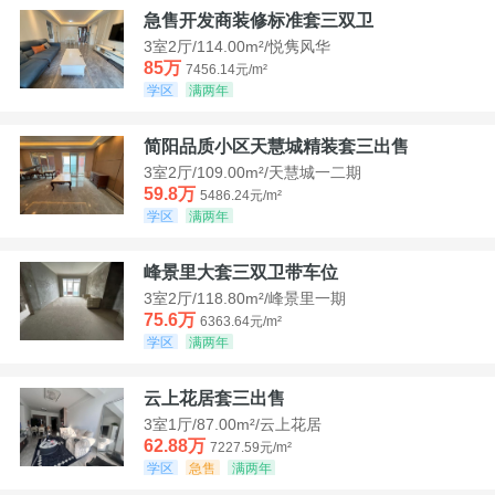
急售开发商装修标准套三双卫
3室2厅/114.00m²/悦隽风华
85万
7456.14元/m²
学区
满两年
简阳品质小区天慧城精装套三出售
3室2厅/109.00m²/天慧城一二期
59.8万
5486.24元/m²
学区
满两年
峰景里大套三双卫带车位
3室2厅/118.80m²/峰景里一期
75.6万
6363.64元/m²
学区
满两年
云上花居套三出售
3室1厅/87.00m²/云上花居
62.88万
7227.59元/m²
学区
急售
满两年