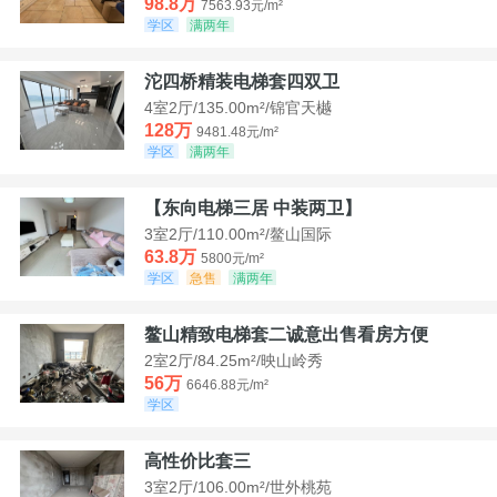
98.8万
7563.93元/m²
学区
满两年
沱四桥精装电梯套四双卫
4室2厅/135.00m²/锦官天樾
128万
9481.48元/m²
学区
满两年
【东向电梯三居 中装两卫】
3室2厅/110.00m²/鳌山国际
63.8万
5800元/m²
学区
急售
满两年
鳌山精致电梯套二诚意出售看房方便
2室2厅/84.25m²/映山岭秀
56万
6646.88元/m²
学区
高性价比套三
3室2厅/106.00m²/世外桃苑